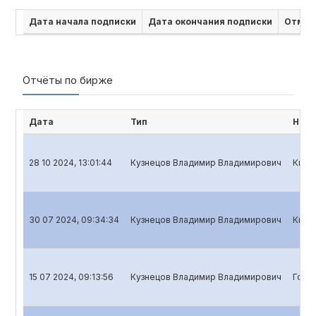
Дата начала подписки
Дата окончания подписки
Отмен
Отчёты по бирже
Дата
Тип
Наим
28 10 2024, 13:01:44
Кузнецов Владимир Владимирович
Квар
30 07 2024, 09:34:34
Кузнецов Владимир Владимирович
Квар
15 07 2024, 09:13:56
Кузнецов Владимир Владимирович
Годо