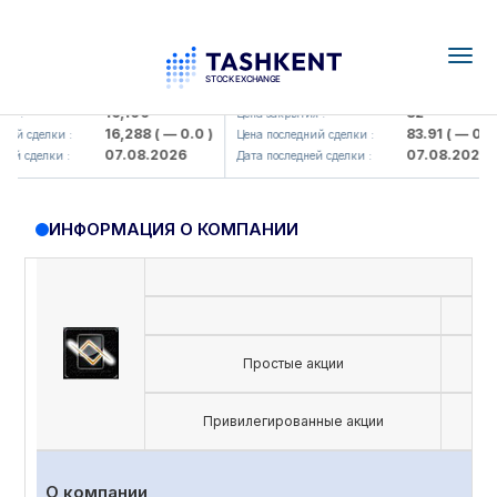
Togg
navig
Olmaliq KMK> AJ)
KFSK (<Kafolat sug'urta kompaniy
16,100
82
 :
Цена закрытия :
16,288
( — 0.0 )
83.91
( — 0.0 )
ий сделки :
Цена последний сделки :
07.08.2026
07.08.2026
й сделки :
Дата последней сделки :
ИНФОРМАЦИЯ О КОМПАНИИ
UZ
Простые акции
U
Привилегированные акции
О компании