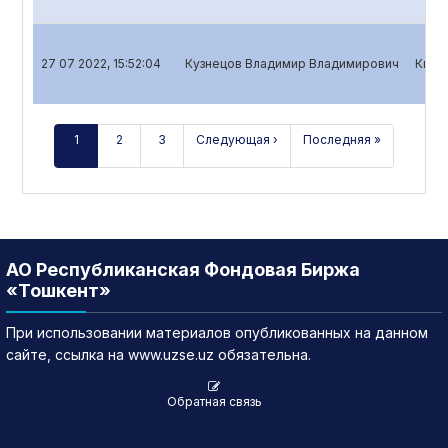
27 07 2022, 15:52:04
Кузнецов Владимир Владимирович
Квар
1
2
3
Следующая ›
Последняя »
АО Республиканская Фондовая Биржа
«Тошкент»
При использовании материалов опубликованных на данном
сайте, ссылка на www.uzse.uz обязательна.
Обратная связь