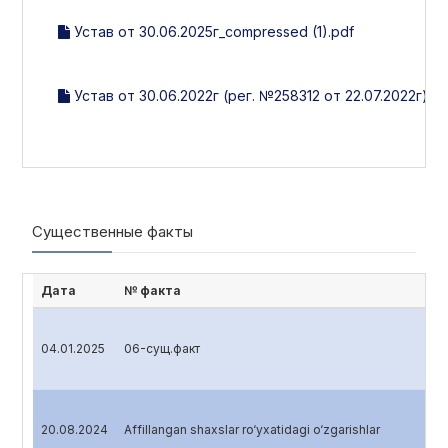
Устав от 30.06.2025г_compressed (1).pdf
Устав от 30.06.2022г (рег. №258312 от 22.07.2022г).pd
Существенные факты
Дата
№ факта
04.01.2025
06-сущ.факт
20.08.2024
Affillangan shaxslar ro‘yxatidagi o‘zgarishlar