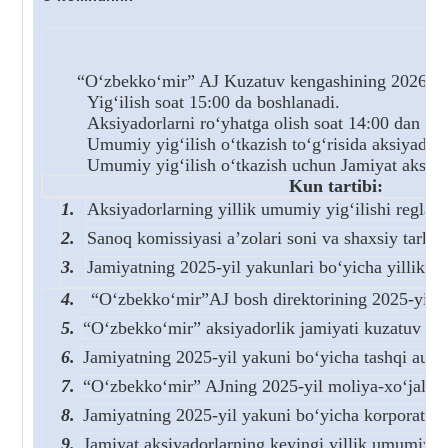
“O‘zbekko‘mir” AJ Kuzatuv kengashining 2026-yil 9-iyun
Yig‘ilish soat 15:00 da boshlanadi.
Aksiyadorlarni ro‘yhatga olish soat 14:00 dan bos
Umumiy yig‘ilish o‘tkazish to‘g‘risida aksiyadorla
Umumiy yig‘ilish o‘tkazish uchun Jamiyat aksiyado
Kun tartibi:
1.
Aksiyadorlarning yillik umumiy yig‘ilishi reglame
2.
Sanoq komissiyasi a’zolari soni va shaxsiy tarkibi
3.
Jamiyatning 2025-yil yakunlari bo‘yicha yillik hi
4.
“O‘zbekko‘mir”AJ bosh direktorining 2025-yil ya
5.
“O‘zbekko‘mir” aksiyadorlik jamiyati kuzatuv keng
6.
Jamiyatning 2025-yil yakuni bo‘yicha tashqi audito
7.
“O‘zbekko‘mir” AJning 2025-yil moliya-xo‘jalik fao
8.
Jamiyatning 2025-yil yakuni bo‘yicha korporativ b
9.
Jamiyat aksiyadorlarning keyingi yillik umumiy yi