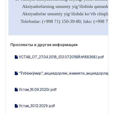
Aksiyadorlarning umumiy yig‘ilishida qatnashish v
Aksiyadorlar umumiy yig‘ilishda ko‘rib chiqiladi
Telefonlar: (+998 71) 150-39-80; faks: (+99
Проспекты и другая информация
УСТАВ_ОТ_27.04.2018_(03.07.2018Й.№88368).pdf
“Ўзбеккўмир”_акциядорлик_жамияти_акциядорлари_ди
Устав_16.09.2020г.pdf
Устав_30.12.2021г.pdf