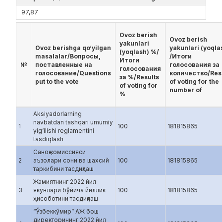
97,87
Ovoz berish
Ovoz berish
yakunlari
Ovoz berishga qo‘yilgan
yakunlari (yoqla
(yoqlash) %/
masalalar/Вопросы,
/Итоги
Итоги
№
поставленные на
голосования за
голосования
голосование/Questions
количество/Res
за %/Results
put to the vote
of voting for the
of voting for
number of
%
Aksiyadorlarning
navbatdan tashqari umumiy
1
100
181815865
yig‘ilishi reglamentini
tasdiqlash
Саноқ комиссияси
2
аъзолари сони ва шахсий
100
181815865
таркибини тасдиқлаш
Жамиятнинг 2022 йил
3
якунлари бўйича йиллик
100
181815865
ҳисоботини тасдиқлаш
“Ўзбеккўмир” АЖ бош
директорининг 2022 йил