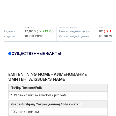
aliq KMK> AJ)
KFSK (<Kafolat sug'urta kompaniya
16,100
82
Цена закрытия :
17,000
( ▲ 712.0 )
82
( ▼ 1.91 )
елки :
Цена последний сделки :
10.08.2026
10.08.2026
елки :
Дата последней сделки :
СУЩЕСТВЕННЫЕ ФАКТЫ
EMITENTNING NOMI/НАИМЕНОВАНИЕ
ЭМИТЕНТА/ISSUER'S NAME
To‘liq/Полное/Full:
"O'zbekko'mir" aksiyadorlik jamiyati
Qisqartirilgan/Сокращенное/Abbreviated:
"O'zbekko'mir" AJ