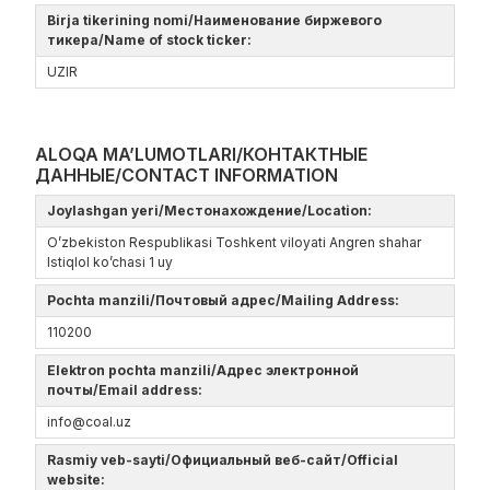
Birja tikerining nomi/Наименование биржевого
тикера/Name of stock ticker:
UZIR
ALOQA MA’LUMOTLARI/КОНТАКТНЫЕ
ДАННЫЕ/CONTACT INFORMATION
Joylashgan yeri/Местонахождение/Location:
O’zbekiston Respublikasi Toshkent viloyati Angren shahar
Istiqlol ko’chasi 1 uy
Pochta manzili/Почтовый адрес/Mailing Address:
110200
Elektron pochta manzili/Адрес электронной
почты/Email address:
info@coal.uz
Rasmiy veb-sayti/Официальный веб-сайт/Official
website: