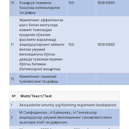
10
бошқарув тизимини
100
181815865
баҳолаш натижаларини
тасдиқлаш
Жамиятнинг аффилланган
шахс билан келгусида
жамият томонидан
кундалик хўжалик
фаолияти жараёнида
11
акциядорларнинг кейинги
100
181815865
йиллик умумий
йиғилишигача бўлган
даврда тузилиши мумкин
бўлган битимни
(битимларни) маъқуллаш
Жамиятнинг ташкилий
12
тузилмасини тасдиқлаш
№
Matn/Текст/Text
1
Aksiyadorlar umumiy yig‘ilishining reglamenti tasdiqlansin.
М Сайфидинова., Н Байишева., Н Ганиевалар
2
акциядорлар умумий йиғилишининг саноқ комиссияси
аъзолари этиб тасдиқлансин.