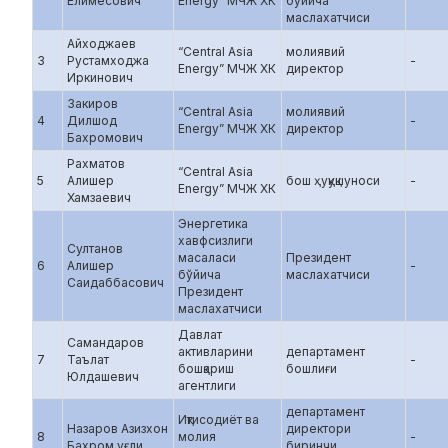
Елимесович
Energy” МЧЖ ХК
бўйича
маслахатчиси
Айходжаев
“Central Asia
молиявий
3
Рустамходжа
-
Energy” МЧЖ ХК
директор
Иркинович
Закиров
“Central Asia
молиявий
4
Дилшод
-
Energy” МЧЖ ХК
директор
Бахромович
Рахматов
“Central Asia
5
Алишер
бош ҳуқуқшуноси
-
Energy” МЧЖ ХК
Хамзаевич
Энергетика
хавфсизлиги
Султанов
масаласи
Президент
6
Алишер
-
бўйича
маслахатчиси
Саидаббасович
Президент
маслахатчиси
Давлат
Самандаров
активларини
департамент
7
Таълат
-
бошқариш
бошлиғи
Юлдашевич
агентлиги
департамент
Иқтисодиёт ва
Назаров Азизхон
директори
8
молия
-
Бахром уғли
биринчи