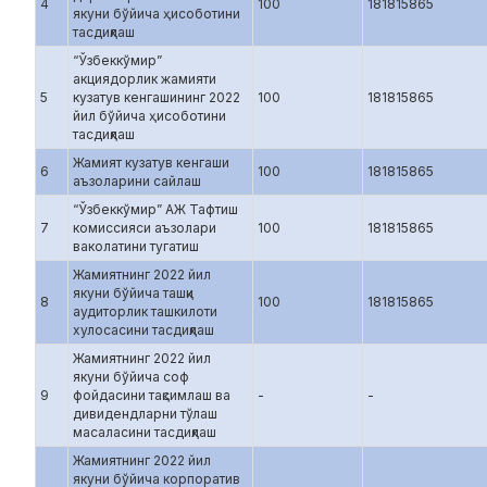
4
100
181815865
якуни бўйича ҳисоботини
тасдиқлаш
“Ўзбеккўмир”
акциядорлик жамияти
5
кузатув кенгашининг 2022
100
181815865
йил бўйича ҳисоботини
тасдиқлаш
Жамият кузатув кенгаши
6
100
181815865
аъзоларини сайлаш
“Ўзбеккўмир” АЖ Тафтиш
7
комиссияси аъзолари
100
181815865
ваколатини тугатиш
Жамиятнинг 2022 йил
якуни бўйича ташқи
8
100
181815865
аудиторлик ташкилоти
хулосасини тасдиқлаш
Жамиятнинг 2022 йил
якуни бўйича соф
9
фойдасини тақсимлаш ва
-
-
дивидендларни тўлаш
масаласини тасдиқлаш
Жамиятнинг 2022 йил
якуни бўйича корпоратив