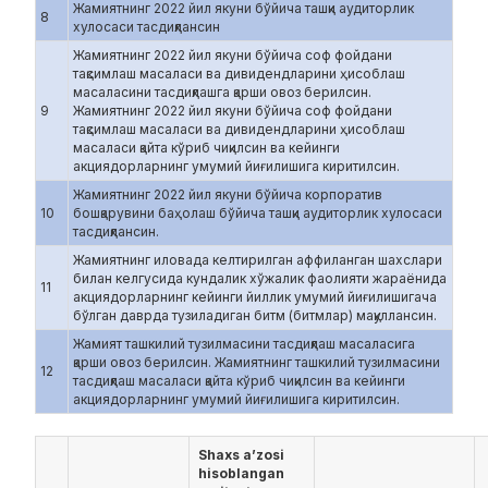
Жамиятнинг 2022 йил якуни бўйича ташқи аудиторлик
8
хулосаси тасдиқлансин
Жамиятнинг 2022 йил якуни бўйича соф фойдани
тақсимлаш масаласи ва дивидендларини ҳисоблаш
масаласини тасдиқлашга қарши овоз берилсин.
9
Жамиятнинг 2022 йил якуни бўйича соф фойдани
тақсимлаш масаласи ва дивидендларини ҳисоблаш
масаласи қайта кўриб чиқилсин ва кейинги
акциядорларнинг умумий йиғилишига киритилсин.
Жамиятнинг 2022 йил якуни бўйича корпоратив
10
бошқарувини баҳолаш бўйича ташқи аудиторлик хулосаси
тасдиқлансин.
Жамиятнинг иловада келтирилган аффиланган шахслари
билан келгусида кундалик хўжалик фаолияти жараёнида
11
акциядорларнинг кейинги йиллик умумий йиғилишигача
бўлган даврда тузиладиган битм (битмлар) мақуллансин.
Жамият ташкилий тузилмасини тасдиқлаш масаласига
қарши овоз берилсин. Жамиятнинг ташкилий тузилмасини
12
тасдиқлаш масаласи қайта кўриб чиқилсин ва кейинги
акциядорларнинг умумий йиғилишига киритилсин.
Shaxs a’zosi
hisoblangan