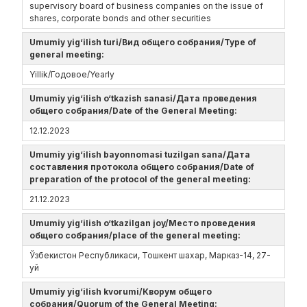
supervisory board of business companies on the issue of
shares, corporate bonds and other securities
Umumiy yig‘ilish turi/Вид общего собрания/Type of
general meeting:
Yillik/Годовое/Yearly
Umumiy yig‘ilish o‘tkazish sanasi/Дата проведения
общего собрания/Date of the General Meeting:
12.12.2023
Umumiy yig‘ilish bayonnomasi tuzilgan sana/Дата
составления протокола общего собрания/Date of
preparation of the protocol of the general meeting:
21.12.2023
Umumiy yig‘ilish o‘tkazilgan joy/Место проведения
общего собрания/place of the general meeting:
Ўзбекистон Республикаси, Тошкент шахар, Марказ-14, 27-
уй
Umumiy yig‘ilish kvorumi/Кворум общего
собрания/Quorum of the General Meeting: