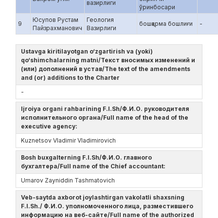
вазирлиги
ўринбосари
Юсупов Рустам
Геология
9
бошқарма бошлиғи
-
Пайзрахманович
Вазирлиги
Ustavga kiritilayotgan o‘zgartirish va (yoki)
qo‘shimchalarning matni/Текст вносимых изменений и
(или) дополнений в устав/The text of the amendments
and (or) additions to the Charter
-
Ijroiya organi rahbarining F.I.Sh/Ф.И.О. руководителя
исполнительного органа/Full name of the head of the
executive agency:
Kuznetsov Vladimir Vladimirovich
Bosh buxgalterning F.I.Sh/Ф.И.О. главного
бухгалтера/Full name of the Chief accountant:
Umarov Zayniddin Tashmatovich
Veb-saytda axborot joylashtirgan vakolatli shaxsning
F.I.Sh./ Ф.И.О. уполномоченного лица, разместившего
информацию на веб-сайте/Full name of the authorized