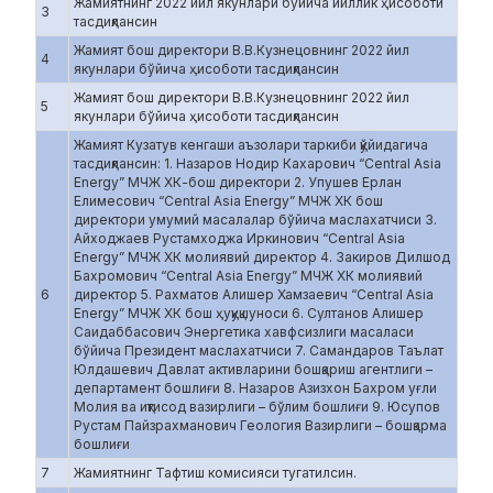
Жамиятнинг 2022 йил якунлари бўйича йиллик ҳисоботи
3
тасдиқлансин
Жамият бош директори В.В.Кузнецовнинг 2022 йил
4
якунлари бўйича ҳисоботи тасдиқлансин
Жамият бош директори В.В.Кузнецовнинг 2022 йил
5
якунлари бўйича ҳисоботи тасдиқлансин
Жамият Кузатув кенгаши аъзолари таркиби қўйидагича
тасдиқлансин: 1. Назаров Нодир Кахарович “Central Asia
Energy” МЧЖ ХК-бош директори 2. Упушев Ерлан
Елимесович “Central Asia Energy” МЧЖ ХК бош
директори умумий масалалар бўйича маслахатчиси 3.
Айходжаев Рустамходжа Иркинович “Central Asia
Energy” МЧЖ ХК молиявий директор 4. Закиров Дилшод
Бахромович “Central Asia Energy” МЧЖ ХК молиявий
6
директор 5. Рахматов Алишер Хамзаевич “Central Asia
Energy” МЧЖ ХК бош ҳуқуқшуноси 6. Султанов Алишер
Саидаббасович Энергетика хавфсизлиги масаласи
бўйича Президент маслахатчиси 7. Самандаров Таълат
Юлдашевич Давлат активларини бошқариш агентлиги –
департамент бошлиғи 8. Назаров Азизхон Бахром уғли
Молия ва иқтисод вазирлиги – бўлим бошлиғи 9. Юсупов
Рустам Пайзрахманович Геология Вазирлиги – бошқарма
бошлиғи
7
Жамиятнинг Тафтиш комисияси тугатилсин.