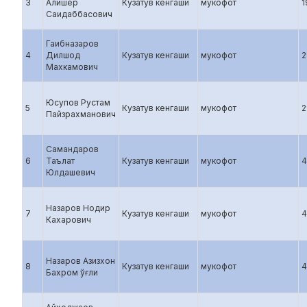
3
Алишер
Кузатув кенгаши
мукофот
1
Саидаббасович
Гаибназаров
4
Дилшод
Кузатув кенгаши
мукофот
2
Махкамович
Юсупов Рустам
5
Кузатув кенгаши
мукофот
2
Пайзрахманович
Самандаров
6
Таълат
Кузатув кенгаши
мукофот
4
Юлдашевич
Назаров Нодир
7
Кузатув кенгаши
мукофот
4
Кахарович
Назаров Азизхон
8
Кузатув кенгаши
мукофот
4
Бахром ўғли