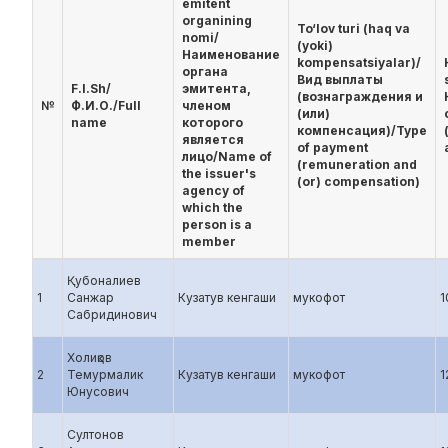
emitent
organining
To‘lov turi (haq va
nomi/
(yoki)
Наименование
kompensatsiyalar)/
органа
Вид выплаты
F.I.Sh/
эмитента,
(вознаграждения и
№
Ф.И.О./Full
членом
(или)
name
которого
компенсация)/Type
является
of payment
лицо/Name of
(remuneration and
the issuer's
(or) compensation)
agency of
which the
person is a
member
Қубоналиев
1
Санжар
Кузатув кенгаши
мукофот
1
Сабридинович
Холиқов
2
Темурмалик
Кузатув кенгаши
мукофот
1
Юнусович
Султонов