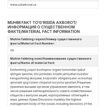
www.uzbekcoal.uz
MUHIM FAKT TO‘G‘RISIDA AXBOROT/
ИНФОРМАЦИЯ О СУЩЕСТВЕННОМ
ФАКТЕ/MATERIAL FACT INFORMATION
Muhim faktning raqami/Номер существенного
факта/Material Fact Number:
06
Muhim faktning nomi/Наименование существенного
факта/Name of material fact:
Emitentning yuqori boshqaruv organi tomonidan qabul
qilingan qarorlar, shu jumladan xo‘jalik jamiyatlari kuzatuv
kengashining aksiyalar, korporativ obligatsiyalar va boshqa
qimmatli qog‘ozlarni chiqarish bo‘yicha qarorlari./Решения,
принятые высшим органом управления эмитента, в том
числе решения наблюдательного совета хозяйственных
обществ о выпуске акций, корпоративных облигаций и
иных ценных бумаг/Decisions madeby the highest
management body of the issuer, including decisions of the