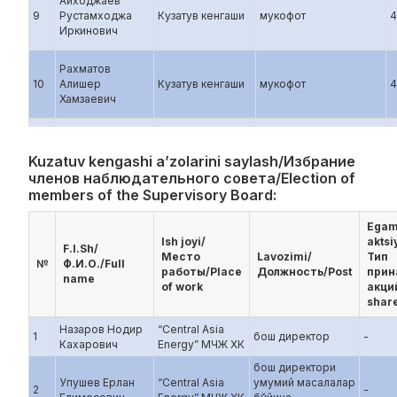
Айходжаев
9
Рустамходжа
Кузатув кенгаши
мукофот
4
Иркинович
Рахматов
10
Алишер
Кузатув кенгаши
мукофот
4
Хамзаевич
Kuzatuv kengashi a’zolarini saylash/Избрание
членов наблюдательного совета/Election of
members of the Supervisory Board:
Egam
Ish joyi/
aktsi
F.I.Sh/
Место
Lavozimi/
Тип
№
Ф.И.О./Full
работы/Place
Должность/Post
прин
name
of work
акци
shar
Назаров Нодир
“Central Asia
1
бош директор
-
Кахарович
Energy” МЧЖ ХК
бош директори
Упушев Ерлан
“Central Asia
умумий масалалар
2
-