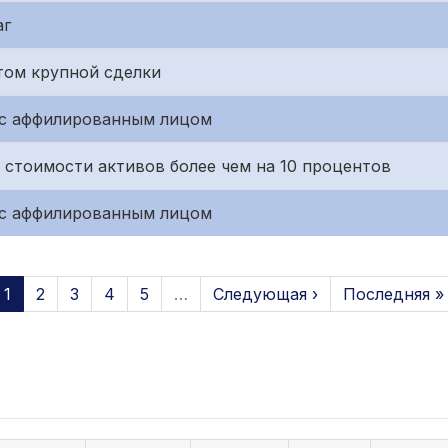
аг
том крупной сделки
 с аффилированным лицом
 стоимости активов более чем на 10 процентов
 с аффилированным лицом
1
2
3
4
5
…
Следующая ›
Последняя »