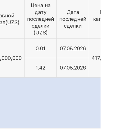
Цена на
дату
Дата
Рыночная
авной
последней
последней
капитализация
ал(UZS)
сделки
сделки
(UZS)
(UZS)
0.01
07.08.2026
,000,000
417,500,000,000
1.42
07.08.2026