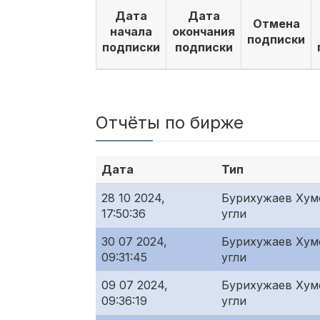
Дата
Дата
Отмена
начала
окончания
подписки
подписки
подписки
Отчёты по бирже
Дата
Тип
28 10 2024,
Бурихужаев Хум
17:50:36
угли
30 07 2024,
Бурихужаев Хум
09:31:45
угли
09 07 2024,
Бурихужаев Хум
09:36:19
угли