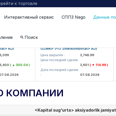
рейти к торговле
Интерактивный сервис
СППЗ Nego
Данные по
вление
Поиск
 AJ)
UZMKP (<O'zmetkombinat> AJ)
KV
99
Цена закрытия :
3,748.99
Це
Цена последний сделки
Це
00
( ▲ 300.04 )
:
3,601
( ▼ 114.99 )
:
Дата последней сделки
Да
08.2026
:
07.08.2026
:
О КОМПАНИИ
<Kapital sug'urta> aksiyadorlik jamiyat