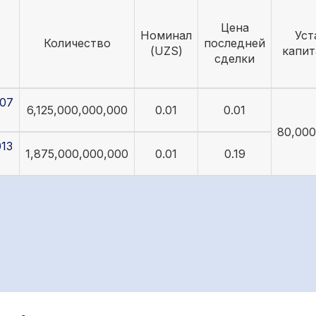
Цена
Номинал
Уст
Количество
последней
(UZS)
капит
сделки
07
6,125,000,000,000
0.01
0.01
80,000
13
1,875,000,000,000
0.01
0.19