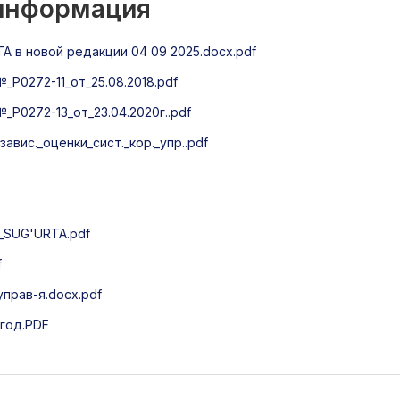
 информация
A в новой редакции 04 09 2025.docx.pdf
Р0272-11_от_25.08.2018.pdf
Р0272-13_от_23.04.2020г..pdf
вис._оценки_сист._кор._упр..pdf
_SUG'URTA.pdf
f
прав-я.docx.pdf
_год.PDF