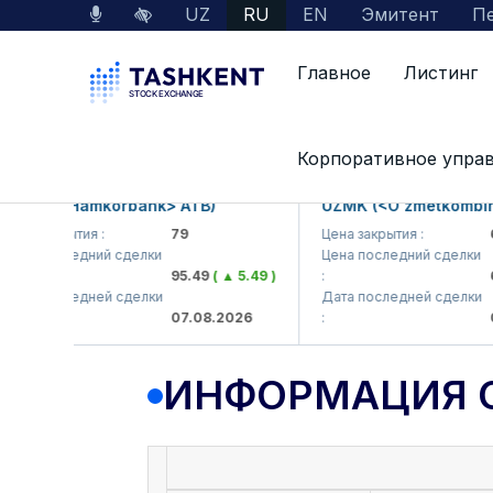
UZ
RU
EN
Эмитент
Пе
Главное
Листинг
Данные по рынку
Информация о компании
Корпоративное упра
KB (<Hamkorbank> ATB)
UZMK (<O'zmetkombinat>
а закрытия :
79
Цена закрытия :
6,0
а последний сделки
Цена последний сделки
95.49
( ▲ 5.49 )
:
6,4
а последней сделки
Дата последней сделки
07.08.2026
:
07.
ИНФОРМАЦИЯ 