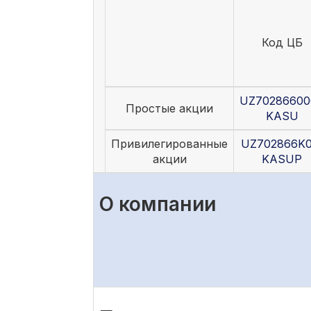
Код ЦБ
UZ70286600
Простые акции
KASU
Привилегированные
UZ702866K0
акции
KASUP
О компании