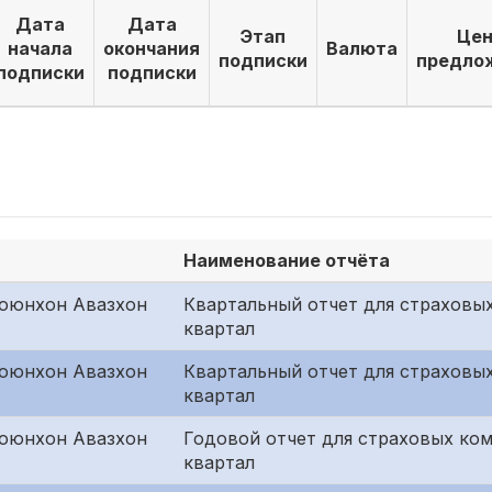
Дата
Дата
Этап
Цен
начала
окончания
Валюта
подписки
предло
подписки
подписки
Наименование отчёта
оюнхон Авазхон
Квартальный отчет для страховых
квартал
оюнхон Авазхон
Квартальный отчет для страховы
квартал
оюнхон Авазхон
Годовой отчет для страховых ко
квартал