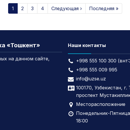
1
2
3
4
Следующая ›
Последняя »
жа «Тошкент»
Наши контакты
ых на данном сайте,
+998 555 100 300 (внт:
+998 555 009 995
info@uzse.uz
100170, Узбекистан, г.
проспект Мустакиллик
Месторасположение
Понедельник-Пятница,
18:00