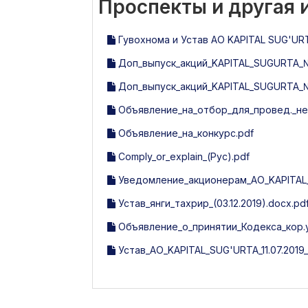
Проспекты и другая
Гувохнома и Устав АО KAPITAL SUG'URT
Доп_выпуск_акций_KAPITAL_SUGURTA_№_
Доп_выпуск_акций_KAPITAL_SUGURTA_№_
Объявление_на_отбор_для_провед._неза
Объявление_на_конкурс.pdf
Comply_or_explain_(Рус).pdf
Уведомление_акционерам_АО_KAPITAL
Устав_янги_тахрир_(03.12.2019).docx.pd
Объявление_о_принятии_Кодекса_кор.у
Устав_АО_KAPITAL_SUG'URTA_11.07.2019