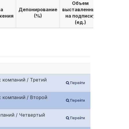
Объем
Объем
а
Депонирование
выставленных
выкуплен
жения
(%)
на подписку
по подпи
(ед.)
(ед.)
 компаний / Третий
Перейти
х компаний / Второй
Перейти
мпаний / Четвертый
Перейти