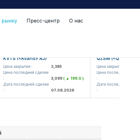
 рынку
Пресс-центр
О нас
TS (<Kvarts> AJ)
QZSM (<Qizilqumsemen
на закрытия :
2,385
Цена закрытия :
1
на последний сделки
Цена последний сделки
3,099
( ▲ 199.0 )
:
1
та последней сделки
Дата последней сделки
07.08.2026
:
0
i