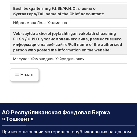
Bosh buxgalterning F.I.Sh/Ф.И.О. главного
бухгалтера/Full name of the Chief accountant:
Ибрагимова Лола Хатамовна
Veb-saytda axborot joylashtirgan vakolatli shaxsning
F.I.Sh./ Ф.И.О. уполномоченного лица, разместившего
информацию на веб-сайте/Full name of the authorized
person who posted the information on the website:
Масудов Жамолиддин Хайриддинович
Назад
АО Республиканская Фондовая Биржа
«Тошкент»
При использовании материалов опубликованных на данном