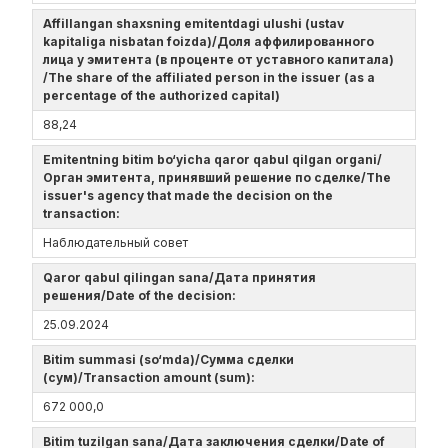
Affillangan shaxsning emitentdagi ulushi (ustav
kapitaliga nisbatan foizda)/Доля аффилированного
лица у эмитента (в проценте от уставного капитала)
/The share of the affiliated person in the issuer (as a
percentage of the authorized capital)
88,24
Emitentning bitim bo‘yicha qaror qabul qilgan organi/
Орган эмитента, принявший решение по сделке/The
issuer's agency that made the decision on the
transaction:
Наблюдательный совет
Qaror qabul qilingan sana/Дата принятия
решения/Date of the decision:
25.09.2024
Bitim summasi (so‘mda)/Сумма сделки
(сум)/Transaction amount (sum):
672 000,0
Bitim tuzilgan sana/Дата заключения сделки/Date of