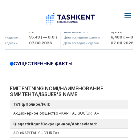
Togg
navig
amkorbank> ATB)
UZMK (<O'zmetkombinat> AJ)
79
6,099
я :
Цена закрытия :
95.49
( — 0.0 )
6,400
( — 0.0 )
ий сделки :
Цена последний сделки :
07.08.2026
07.08.2026
ей сделки :
Дата последней сделки :
СУЩЕСТВЕННЫЕ ФАКТЫ
EMITENTNING NOMI/НАИМЕНОВАНИЕ
ЭМИТЕНТА/ISSUER'S NAME
To‘liq/Полное/Full:
Акционерное общество «KAPITAL SUG’URTA»
Qisqartirilgan/Сокращенное/Abbreviated:
АО «KAPITAL SUG’URTA»