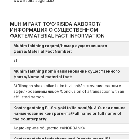
www.kapitalsugurta.uz
MUHIM FAKT TO‘G‘RISIDA AXBOROT/
ИНФОРМАЦИЯ О СУЩЕСТВЕННОМ
ФАКТЕ/MATERIAL FACT INFORMATION
Muhim faktning raqami/Номер существенного
факта/Material Fact Number:
21
Muhim faktning nomi/Наименование существенного
факта/Name of material fact:
Affillangan shaxs bilan bitim tuzilishi/Заключение сделки с
аффилированным лицом/Conclusion of a transaction with an
affiliated person
Kontragentning F.I.Sh. yoki to‘liq nomi/Ф.И.О. или полное
наименование контрагента/Full name or full name of
the counterparty:
Акционерное общество «ANORBANK»
Kontragentning joylashgan yeri (pochta manzili)/