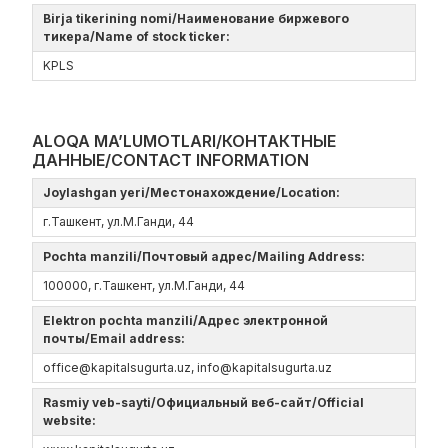
Birja tikerining nomi/Наименование биржевого
тикера/Name of stock ticker:
KPLS
ALOQA MA’LUMOTLARI/КОНТАКТНЫЕ
ДАННЫЕ/CONTACT INFORMATION
Joylashgan yeri/Местонахождение/Location:
г.Ташкент, ул.М.Ганди, 44
Pochta manzili/Почтовый адрес/Mailing Address:
100000, г.Ташкент, ул.М.Ганди, 44
Elektron pochta manzili/Адрес электронной
почты/Email address:
offiсe@kapitalsugurta.uz, info@kapitalsugurta.uz
Rasmiy veb-sayti/Официальный веб-сайт/Official
website: