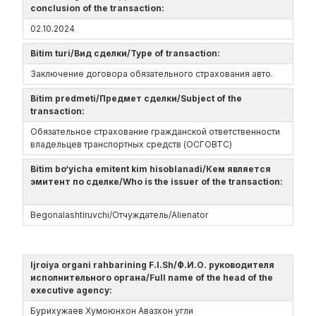
conclusion of the transaction:
02.10.2024
Bitim turi/Вид сделки/Type of transaction:
Заключение договора обязательного страхования авто.
Bitim predmeti/Предмет сделки/Subject of the
transaction:
Обязательное страхование гражданской ответственности
владельцев транспортных средств (ОСГОВТС)
Bitim bo‘yicha emitent kim hisoblanadi/Кем является
эмитент по сделке/Who is the issuer of the transaction:
Begonalashtiruvchi/Отчуждатель/Alienator
Ijroiya organi rahbarining F.I.Sh/Ф.И.О. руководителя
исполнительного органа/Full name of the head of the
executive agency:
Бурихужаев Хумоюнхон Авазхон угли