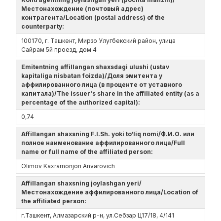
Местонахождение (почтовый адрес)
контрагента/Location (postal address) of the
counterparty:
100170, г. Ташкент, Мирзо Улугбекский район, улица
Сайрам 5й проезд, дом 4
Emitentning affillangan shaxsdagi ulushi (ustav
kapitaliga nisbatan foizda)/Доля эмитента у
аффилированного лица (в проценте от уставного
капитала)/The issuer's share in the affiliated entity (as a
percentage of the authorized capital):
0,74
Affillangan shaxsning F.I.Sh. yoki to‘liq nomi/Ф.И.О. или
полное наименование аффилированного лица/Full
name or full name of the affiliated person:
Olimov Kaxramonjon Anvarovich
Affillangan shaxsning joylashgan yeri/
Местонахождение аффилированного лица/Location of
the affiliated person:
г.Ташкент, Алмазарский р-н, ул.Себзар Ц17/18, 4/141