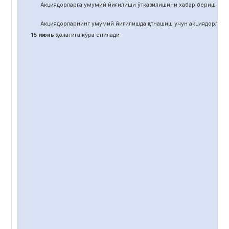
Акциядорларга умумий йиғилиши ўтказилишини хабар бериш учун
Акциядорларнинг умумий йиғилишда қатнашиш учун акциядорлар 
15 июнь
ҳолатига кўра ёпилади