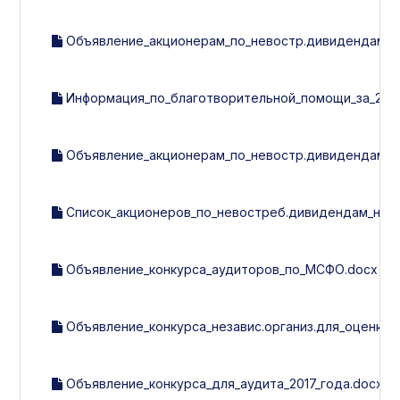
Объявление_акционерам_по_невостр.дивидендам.d
Информация_по_благотворительной_помощи_за_2016_
Объявление_акционерам_по_невостр.дивидендам.d
Список_акционеров_по_невостреб.дивидендам_на_01.11
Объявление_конкурса_аудиторов_по_МСФО.docx
Объявление_конкурса_независ.организ.для_оценки_с
Объявление_конкурса_для_аудита_2017_года.docx