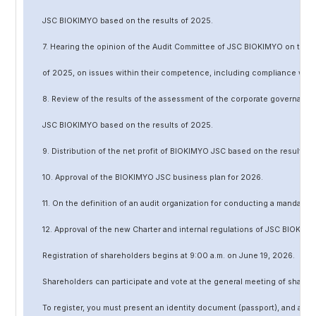
JSC BIOKIMYO based on the results of 202
5
.
7. Hearing the opinion of the Audit Committee of JSC BIOKIMYO on the r
of 202
5
, on issues within their competence, including compliance wit
8. Review of the results of the assessment of the corporate governanc
JSC BIOKIMYO based on the results of 202
5
.
9. Distribution of the net profit of BIOKIMYO JSC based on the results o
10. Approval of the BIOKIMYO JSC business plan for 202
6
.
11. On the definition of an audit organization for conducting a mandato
12. Approval of the
new
Charter and internal regulations of JSC BIOKIMY
Registration of shareholders begins at 9:00 a.m. on June
19
, 202
6
.
Shareholders can participate and vote at the general meeting of shareh
To register, you must present an identity document (passport), and a no