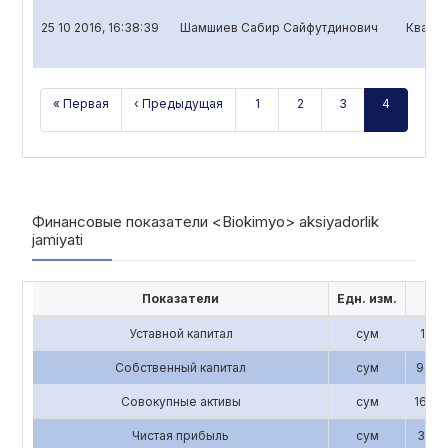
25 10 2016, 16:38:39
Шамшиев Сабир Сайфутдинович
Кварта
« Первая
‹ Предыдущая
1
2
3
4
Финансовые показатели <Biokimyo> aksiyadorlik
jamiyati
Показатели
Едн. изм.
201
Уставной капитал
сум
1,196
Собственный капитал
сум
9,843
Совокупные активы
сум
16,58
Чистая прибыль
сум
3,193