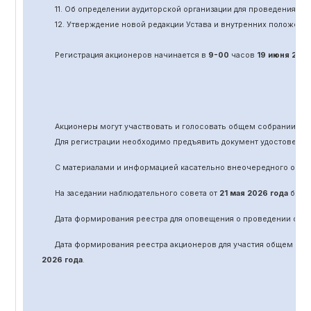
11.
Об определении аудиторской организации для проведения об
12. Утверждение новой редакции Устава и внутренних положени
Регистрация акционеров начинается в
9-00
часов
19 июня
202
Акционеры могут участвовать и голосовать общем собрании а
Для регистрации необходимо предъявить документ удостоверяю
С материалами и информацией касательно вне
очередного
обще
На заседании наблюдательного совета от
21 мая 2026 года
было 
Дата формирования реестра для оповещения о проведении
оче
Дата формирования реестра акционеров для участия общем соб
2026 года
.