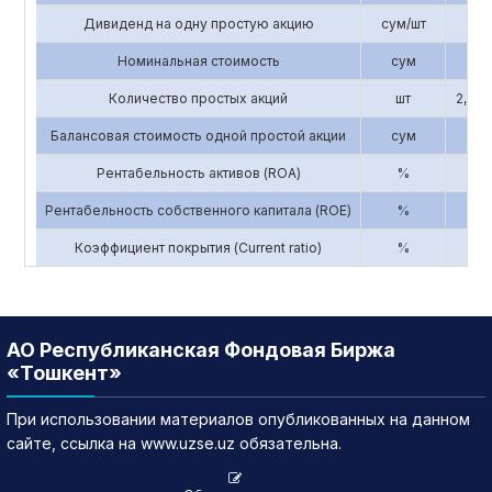
Дивиденд на одну простую акцию
сум/шт
0
Номинальная стоимость
сум
3,3
Количество простых акций
шт
2,856
Балансовая стоимость одной простой акции
сум
3
Рентабельность активов (ROA)
%
0.
Рентабельность собственного капитала (ROE)
%
0.
Коэффициент покрытия (Current ratio)
%
5
АО Республиканская Фондовая Биржа
«Тошкент»
При использовании материалов опубликованных на данном
сайте, ссылка на www.uzse.uz обязательна.