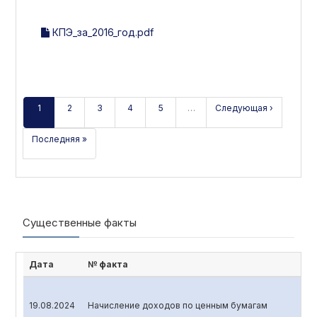
КПЭ_за_2016_год.pdf
1
2
3
4
5
…
Следующая ›
Последняя »
Существенные факты
Дата
№ факта
19.08.2024
Начисление доходов по ценным бумагам