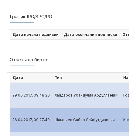
График IPO/SPO/PO
Дата начала подписки
Дата окончания подписки
Отмен
Отчёты по бирже
Дата
Тип
Наиме
29 06 2017, 09:48:20
Хайдаров Убайдулла Абдуллаевич
Годово
26 04 2017, 09:27:49
Шамшиев Сабир Сайфутдинович
Кварта