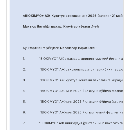
«BIOKIMYO» АЖ Кузатув кенгашининг 2026 йилнинг 21 майдаги
Манзил: Янгийўл шаҳар, Кимёгар кўчаси ,1-уй
Кун тартибига қуйидаги масалалар киритилган:
1. “BIOKIMYO” АЖ акциядорларининг умумий йиғилиши регл
2. “BIOKIMYO” АЖ саноқ комиссияси таркибини тасдиқлаш.
3. “BIOKIMYO” АЖ кузатув кенгаши ваколатига кирадиган маса
4. “BIOKIMYO” АЖнинг 2025 йил якуни бўйича молиявий-хўжал
5. “BIOKIMYO” АЖнинг 2025 йил якуни бўйича йиллик ҳисобот
6. “BIOKIMYO” АЖнинг 2025 йил молиявий фаолияти якуни бў
7. “BIOKIMYO” АЖ нинг аудит қўмитасининг ваколатига кирадиг