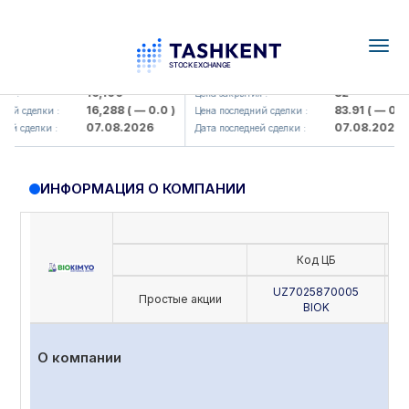
Togg
navig
lmaliq KMK> AJ)
KFSK (<Kafolat sug'urta kompaniya
16,100
82
:
Цена закрытия :
16,288
( — 0.0 )
83.91
( — 0.0 )
 сделки :
Цена последний сделки :
07.08.2026
07.08.2026
 сделки :
Дата последней сделки :
ИНФОРМАЦИЯ О КОМПАНИИ
Код ЦБ
UZ7025870005
Простые акции
BIOK
О компании