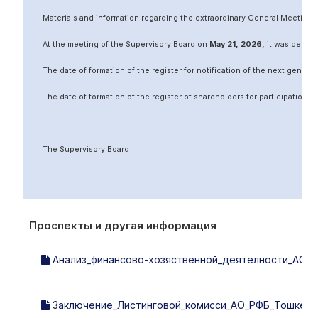
Materials and information regarding the extraordinary General Meeting 
At the meeting of the Supervisory Board on
May
2
1
, 202
6
,
it was decided
The date of formation of the register for notification of the next genera
The date of formation of the register of shareholders for participation 
The Supervisory Board
Проспекты и другая информация
Анализ_финансово-хозяственной_деятелности_АО_Био
Заключение_Листинговой_комисси_АО_РФБ_Тошкент_