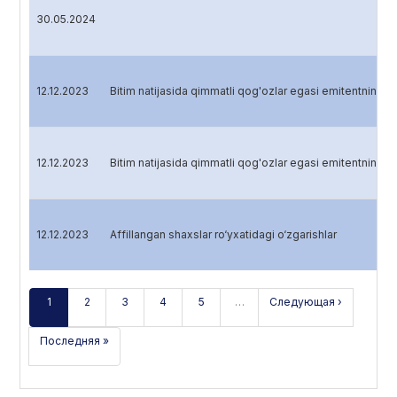
30.05.2024
12.12.2023
Bitim natijasida qimmatli qog'ozlar egasi emitentning ha
12.12.2023
Bitim natijasida qimmatli qog'ozlar egasi emitentning ha
12.12.2023
Affillangan shaxslar ro‘yxatidagi o‘zgarishlar
1
2
3
4
5
…
Следующая ›
Последняя »