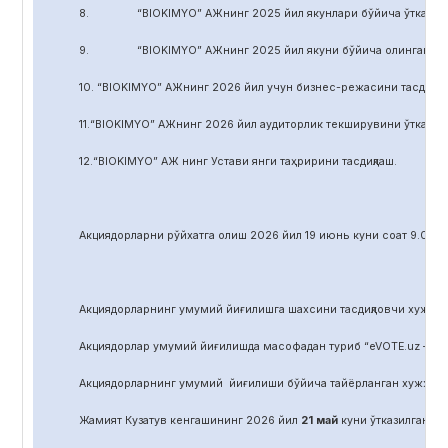
8. “BIOKIMYO” АЖнинг 2025 йил якунлари бўйича ўтказилган 
9. “BIOKIMYO” АЖнинг 2025 йил якуни бўйича олинган соф фой
10. “BIOKIMYO” АЖнинг 2026 йил учун бизнес-режасини тасдиқла
11.“BIOKIMYO” АЖнинг 2026 йил аудиторлик текширувини ўтказиш у
12.“BIOKIMYO” АЖ нинг Устави янги таҳририни тасдиқлаш.
Акциядорларни р
ў
йхатга олиш 2026 йил 19 июнь куни соат 9.00 д
Акциядорларнинг умумий йиғилишга шахсини тасдиқловчи хужжат,
Акциядорлар умумий йиғилишда масофадан туриб “eVOTE.uz – эл
Акциядорларнинг умумий йиғилиши бўйича тайёрланган хужжат
Жамият Кузатув кенгашининг 2026 йил
21
май
куни ўтказилган йиғ