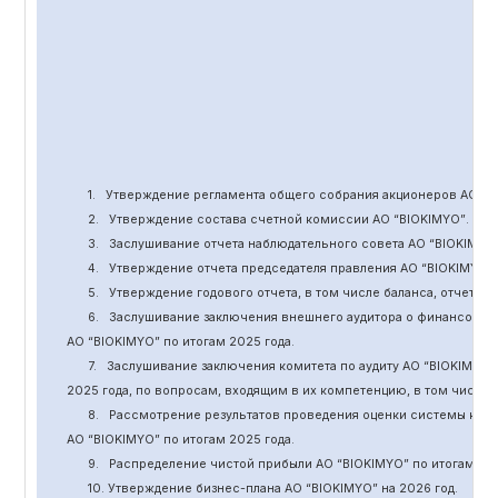
1.
Утверждение
регламента общего собрания акционеров АО “
B
2.
Утверждение состава счетной комиссии АО “BIOKIMYO
”
.
3.
Заслушивание отчета наблюдательного совета АО “BIOKIMYO
4.
Утверждение отчета председателя правления АО “BIOKIMYO
”
5.
Утверждение годового отчета, в том числе баланса, отчет о 
6.
Заслушивание заключения внешнего аудитора о финансовой
АО “BIOKIMYO
”
по итогам 2025 года.
7.
Заслушивание заключения комитета
по
аудит
у
АО “BIOKIMYO
”
2025 года, по вопросам, входящим в их компетенцию, в том числ
8.
Рассмотрение результатов проведения оценки системы кор
АО “BIOKIMYO
”
по итогам 202
5
года.
9.
Распределение чистой прибыли АО “BIOKIMYO
”
по итогам 20
10. Утверждение бизнес-плана АО “BIOKIMYO
”
на 202
6
год.