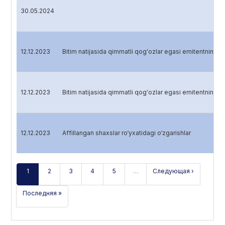
30.05.2024
12.12.2023
Bitim natijasida qimmatli qog'ozlar egasi emitentning ha
12.12.2023
Bitim natijasida qimmatli qog'ozlar egasi emitentning ha
12.12.2023
Affillangan shaxslar ro‘yxatidagi o‘zgarishlar
1
2
3
4
5
…
Следующая ›
Последняя »