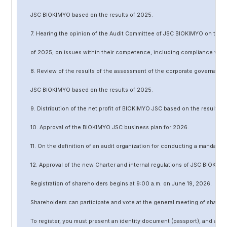
JSC BIOKIMYO based on the results of 202
5
.
7. Hearing the opinion of the Audit Committee of JSC BIOKIMYO on the r
of 202
5
, on issues within their competence, including compliance wit
8. Review of the results of the assessment of the corporate governanc
JSC BIOKIMYO based on the results of 202
5
.
9. Distribution of the net profit of BIOKIMYO JSC based on the results o
10. Approval of the BIOKIMYO JSC business plan for 202
6
.
11. On the definition of an audit organization for conducting a mandato
12. Approval of the
new
Charter and internal regulations of JSC BIOKIMY
Registration of shareholders begins at 9:00 a.m. on June
19
, 202
6
.
Shareholders can participate and vote at the general meeting of shareh
To register, you must present an identity document (passport), and a no