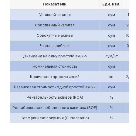
Показатели
Едн. изм.
201
Уставной капитал
сум
1,196
Собственный капитал
сум
9,843
Совокупные активы
сум
16,58
Чистая прибыль
сум
3,193
Дивиденд на одну простую акцию
сум/шт
0
Номинальная стоимость
сум
3,3
Количество простых акций
шт
2,856
Балансовая стоимость одной простой акции
сум
3
Рентабельность активов (ROA)
%
0.
Рентабельность собственного капитала (ROE)
%
0.
Коэффициент покрытия (Current ratio)
%
5