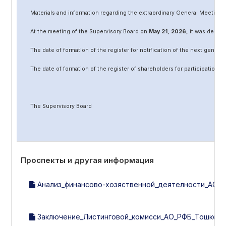
Materials and information regarding the extraordinary General Meeting 
At the meeting of the Supervisory Board on
May
2
1
, 202
6
,
it was decided
The date of formation of the register for notification of the next genera
The date of formation of the register of shareholders for participation 
The Supervisory Board
Проспекты и другая информация
Анализ_финансово-хозяственной_деятелности_АО_Био
Заключение_Листинговой_комисси_АО_РФБ_Тошкент_