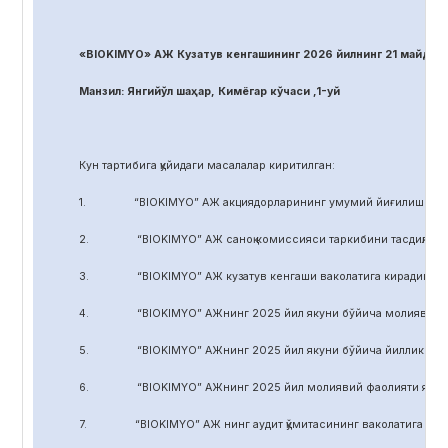
«BIOKIMYO» АЖ Кузатув кенгашининг 2026 йилнинг 21 майдаги
Манзил: Янгийўл шаҳар, Кимёгар кўчаси ,1-уй
Кун тартибига қуйидаги масалалар киритилган:
1. “BIOKIMYO” АЖ акциядорларининг умумий йиғилиши регл
2. “BIOKIMYO” АЖ саноқ комиссияси таркибини тасдиқлаш.
3. “BIOKIMYO” АЖ кузатув кенгаши ваколатига кирадиган маса
4. “BIOKIMYO” АЖнинг 2025 йил якуни бўйича молиявий-хўжал
5. “BIOKIMYO” АЖнинг 2025 йил якуни бўйича йиллик ҳисобот
6. “BIOKIMYO” АЖнинг 2025 йил молиявий фаолияти якуни бў
7. “BIOKIMYO” АЖ нинг аудит қўмитасининг ваколатига кирадиг