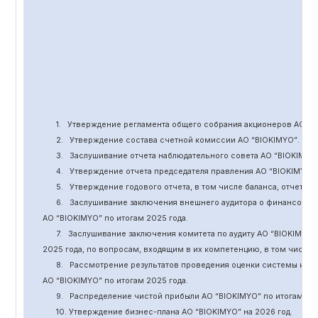
1.
Утверждение
регламента общего собрания акционеров АО “
B
2.
Утверждение состава счетной комиссии АО “BIOKIMYO
”
.
3.
Заслушивание отчета наблюдательного совета АО “BIOKIMYO
4.
Утверждение отчета председателя правления АО “BIOKIMYO
”
5.
Утверждение годового отчета, в том числе баланса, отчет о 
6.
Заслушивание заключения внешнего аудитора о финансовой
АО “BIOKIMYO
”
по итогам 2025 года.
7.
Заслушивание заключения комитета
по
аудит
у
АО “BIOKIMYO
”
2025 года, по вопросам, входящим в их компетенцию, в том числ
8.
Рассмотрение результатов проведения оценки системы кор
АО “BIOKIMYO
”
по итогам 202
5
года.
9.
Распределение чистой прибыли АО “BIOKIMYO
”
по итогам 20
10. Утверждение бизнес-плана АО “BIOKIMYO
”
на 202
6
год.