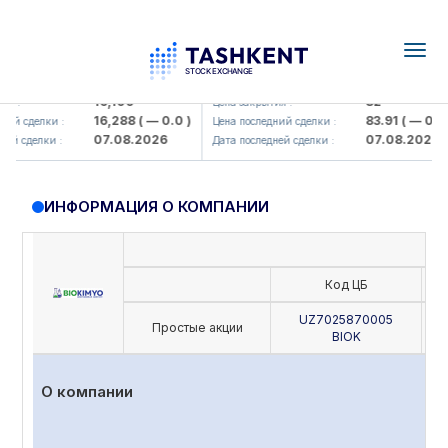
Togg
navig
lmaliq KMK> AJ)
KFSK (<Kafolat sug'urta kompaniyas
16,100
82
Цена закрытия :
16,288
( — 0.0 )
83.91
( — 0.0 )
сделки :
Цена последний сделки :
07.08.2026
07.08.2026
сделки :
Дата последней сделки :
ИНФОРМАЦИЯ О КОМПАНИИ
Код ЦБ
UZ7025870005
Простые акции
BIOK
О компании