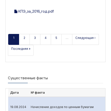
КПЭ_за_2016_год.pdf
1
2
3
4
5
…
Следующая ›
Последняя »
Существенные факты
Дата
№ факта
19.08.2024
Начисление доходов по ценным бумагам