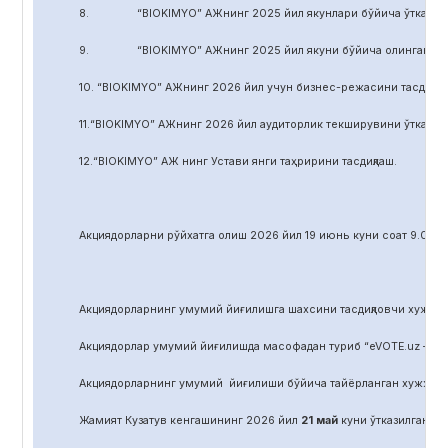
8. “BIOKIMYO” АЖнинг 2025 йил якунлари бўйича ўтказилган 
9. “BIOKIMYO” АЖнинг 2025 йил якуни бўйича олинган соф фой
10. “BIOKIMYO” АЖнинг 2026 йил учун бизнес-режасини тасдиқла
11.“BIOKIMYO” АЖнинг 2026 йил аудиторлик текширувини ўтказиш у
12.“BIOKIMYO” АЖ нинг Устави янги таҳририни тасдиқлаш.
Акциядорларни р
ў
йхатга олиш 2026 йил 19 июнь куни соат 9.00 д
Акциядорларнинг умумий йиғилишга шахсини тасдиқловчи хужжат,
Акциядорлар умумий йиғилишда масофадан туриб “eVOTE.uz – эл
Акциядорларнинг умумий йиғилиши бўйича тайёрланган хужжат
Жамият Кузатув кенгашининг 2026 йил
21
май
куни ўтказилган йиғ