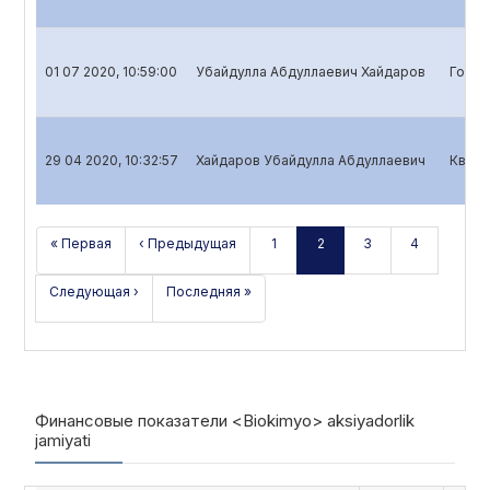
01 07 2020, 10:59:00
Убайдулла Абдуллаевич Хайдаров
Годов
29 04 2020, 10:32:57
Хайдаров Убайдулла Абдуллаевич
Кварт
« Первая
‹ Предыдущая
1
2
3
4
Следующая ›
Последняя »
Финансовые показатели <Biokimyo> aksiyadorlik
jamiyati