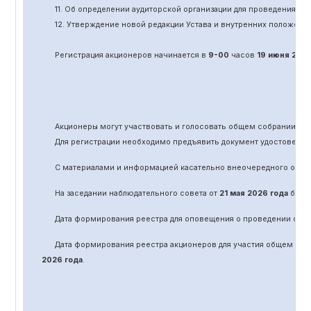
11.
Об определении аудиторской организации для проведения об
12. Утверждение новой редакции Устава и внутренних положени
Регистрация акционеров начинается в
9-00
часов
19 июня
202
Акционеры могут участвовать и голосовать общем собрании а
Для регистрации необходимо предъявить документ удостоверяю
С материалами и информацией касательно вне
очередного
обще
На заседании наблюдательного совета от
21 мая 2026 года
было 
Дата формирования реестра для оповещения о проведении
оче
Дата формирования реестра акционеров для участия общем соб
2026 года
.