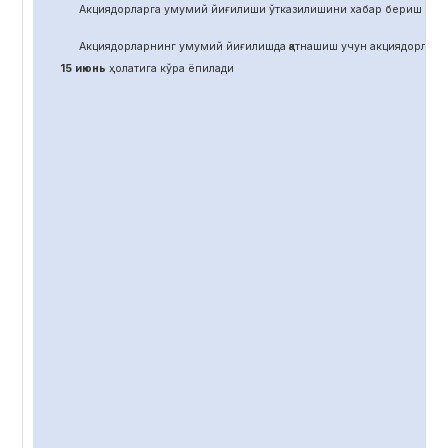
Акциядорларга умумий йиғилиши ўтказилишини хабар бериш учун
Акциядорларнинг умумий йиғилишда қатнашиш учун акциядорлар 
15 июнь
ҳолатига кўра ёпилади