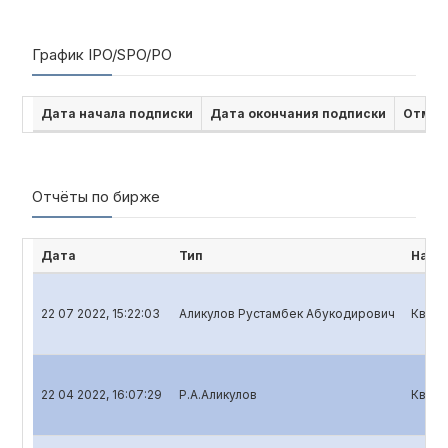
График IPO/SPO/PO
Дата начала подписки
Дата окончания подписки
Отмен
Отчёты по бирже
Дата
Тип
Наим
22 07 2022, 15:22:03
Аликулов Рустамбек Абукодирович
Кварт
22 04 2022, 16:07:29
Р.А.Аликулов
Кварт