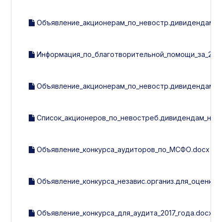
Объявление_акционерам_по_невостр.дивидендам.d
Информация_по_благотворительной_помощи_за_2016_
Объявление_акционерам_по_невостр.дивидендам.d
Список_акционеров_по_невостреб.дивидендам_на_01.11
Объявление_конкурса_аудиторов_по_МСФО.docx
Объявление_конкурса_независ.организ.для_оценки_с
Объявление_конкурса_для_аудита_2017_года.docx