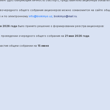
мент удостоверяющий личность (паспорт), представителю акционера обязател
е
очередного
общего собрания акционеров можно ознакомится на сайте об
5
и по электронному
info@biokimyo.uz
,
biokimyo@mail.ru
.
ая 2026 года
было принято решение о формировании реестра акционеров:
о проведении
очередного
общего собрания на
21 мая 2026 года
.
участия общем собрании на
15 июня