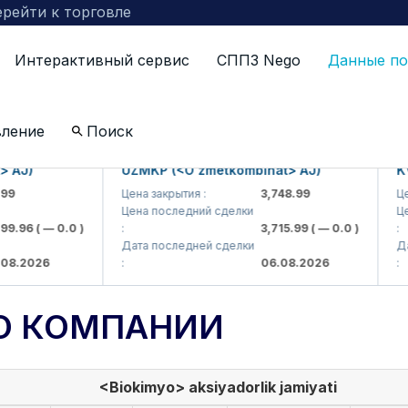
рейти к торговле
Интерактивный сервис
СППЗ Nego
Данные по
вление
Поиск
)
UZMKP (<O'zmetkombinat> AJ)
KVTS 
Цена закрытия :
3,748.99
Цена з
Цена последний сделки
Цена п
96
( — 0.0 )
:
3,715.99
( — 0.0 )
:
Дата последней сделки
Дата п
2026
:
06.08.2026
:
О КОМПАНИИ
<Biokimyo> aksiyadorlik jamiyati