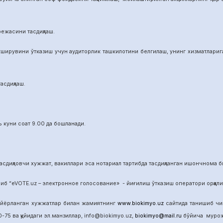
режасини тасдиқлаш.
ширувини ўтказиш учун аудиторлик ташкилотини белгилаш, унинг хизматларига 
асдиқлаш.
 куни соат 9.00 да бошланади.
сдиқловчи хужжат, вакиллари эса нотариал тартибда тасдиқланган ишончнома б
б “eVOTE.uz – электронное голосование» - йиғилиш ўтказиш оператори орқал
айёрланган хужжатлар билан жамиятнинг
www.biokimyo.uz
сайтида танишиб чиқ
-75 ва қуйидаги эл.манзиллар, info@biokimyo.uz,
biokimyo@mail.ru
бўйича мурожа