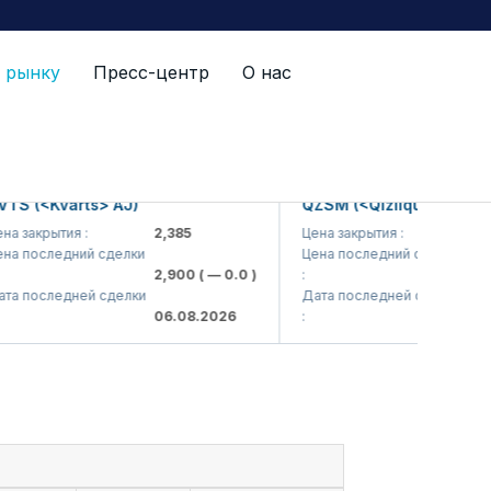
 рынку
Пресс-центр
О нас
(<Kvarts> AJ)
QZSM (<Qizilqumsement> AJ
акрытия :
2,385
Цена закрытия :
1,208
оследний сделки
Цена последний сделки
2,900
( — 0.0 )
:
1,200
(
оследней сделки
Дата последней сделки
06.08.2026
:
06.08.