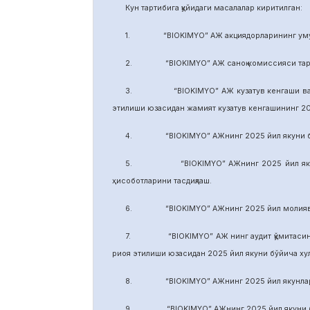
Кун тартибига қуйидаги масалалар киритилган:
1. “BIOKIMYO” АЖ акциядорларининг умуми
2. “BIOKIMYO” АЖ саноқ комиссияси тарки
3. “BIOKIMYO” АЖ кузатув кенгаши ваколати
этилиши юзасидан жамият кузатув кенгашининг 2
4. “BIOKIMYO” АЖнинг 2025 йил якуни бўйич
5. “BIOKIMYO” АЖнинг 2025 йил якуни бўй
ҳисоботларини тасдиқлаш.
6. “BIOKIMYO” АЖнинг 2025 йил молиявий ф
7. “BIOKIMYO” АЖ нинг аудит қўмитасининг в
риоя этилиши юзасидан 2025 йил якуни бўйича х
8. “BIOKIMYO” АЖнинг 2025 йил якунлари бў
9. “BIOKIMYO” АЖнинг 2025 йил якуни бўйич