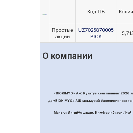
Код ЦБ
Колич
Простые
UZ7025870005
5,71
акции
BIOK
О компании
«BIOKIMYO» АЖ Кузатув кенгашининг 2026 йи
да «BIOKIMYO» АЖ маъмурий биносининг катта м
Манзил: Янгийўл шаҳар, Кимёгар кўчаси ,1-уй