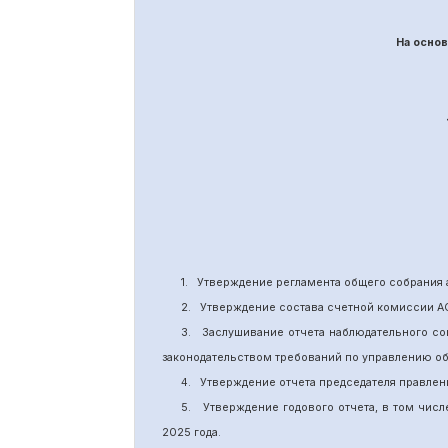
На осно
1.
Утверждение
регламента общего собрания 
2.
Утверждение состава счетной комиссии А
3.
Заслушивание отчета наблюдательного со
законодательством требований по управлению о
4.
Утверждение отчета председателя правлен
5.
Утверждение годового отчета, в том числ
202
5
года.