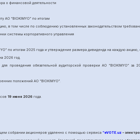
ора о финансовой деятельности
ит
у
АО “BIOKIMYO
”
по итогам
нцию, в том числе по соблюдению установленных законодательством требован
енки системы корпоративного управления
MYO
”
по итогам 202
5
года и утверждение размера дивиденда на каждую акцию, 
на 202
6
год.
и для проведения обязательной аудиторской проверки АО “BIOKIMYO
”
за 20
утренних положений АО “BIOKIMYO
”.
сов
19 июня
202
6
года.
общем собрании акционеров удаленно с помощью сервиса
“eVOTE.uz
– электро