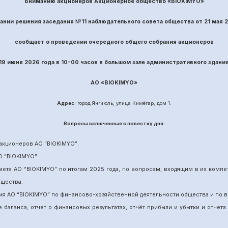
Вниманию акционеров Акционерное общество «BIOKIMYO»
вании решения заседания №
11
наблюдательного совета общества
от
21
ма
я 
сообщает о проведении
очередного
общего собрания акционеров
19 июня
202
6
года в 10-00 часов в большом зале административного здани
АО «
BIOKIMYO
»
Адрес
: город Янгиюль, улица Кимёгар, дом 1.
Вопрос
ы включенные в повестку дня:
акционеров АО “
BIOKIMYO
”
.
О “BIOKIMYO
”
.
вета АО “BIOKIMYO
”
по итогам 202
5
года, по вопросам, входящим в их комп
бщества.
ия АО “BIOKIMYO
”
по финансово-хозяйственной деятельности общества и по в
е баланса, отчет о финансовых результатах,
отчёт
прибыли и убытки
и отчета