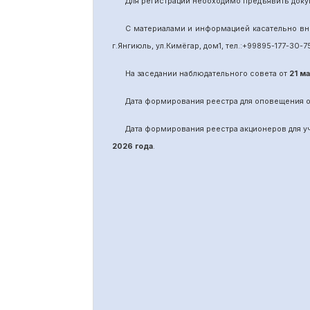
Для регистрации необходимо предъявить доку
С материалами и информацией касательно вн
г.Янгиюль, ул.Кимёгар, дом1, тел.:
+99895
-
177-30-7
На заседании наблюдательного совета от
21 м
Дата формирования реестра для оповещения 
Дата формирования реестра акционеров для 
2026 года
.