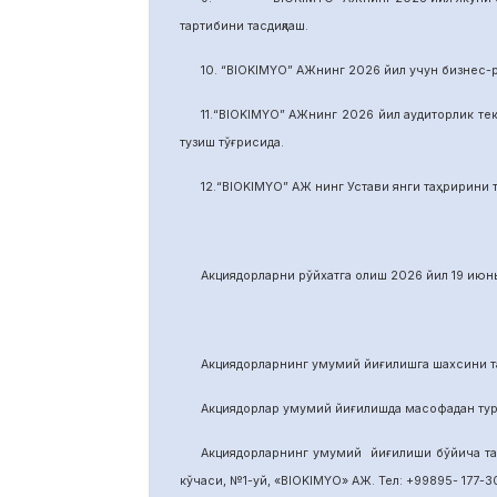
тартибини тасдиқлаш.
10. “BIOKIMYO” АЖнинг 2026 йил учун бизнес-
11.“BIOKIMYO” АЖнинг 2026 йил аудиторлик тек
тузиш тўғрисида.
12.“BIOKIMYO” АЖ нинг Устави янги таҳририни т
Акциядорларни р
ў
йхатга олиш 2026 йил 19 июнь
Акциядорларнинг умумий йиғилишга шахсини та
Акциядорлар умумий йиғилишда масофадан тури
Акциядорларнинг умумий йиғилиши бўйича т
кўчаси, №1-уй, «BIOKIMYO» АЖ. Тел: +99895- 177-30