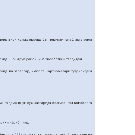
р қонун хужжатларида белгиланган талабларга риоя
ан Бошқарув раисининг ҳисоботини тасдиқлаш.
да ва зарарлар, импорт шартномалар
и тўғрисидаги
.
га доир қонун хужжатларида белгиланган талабларга
ини кўриб чиқиш.
тури бўйича дивиденд миқдори, уни тўлаш шакли ва