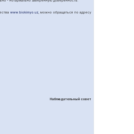
ьно - нотариально заверенную доверенность.
щества
www
.
biokimyo
.
uz
, можно обращаться по адресу
Наблюдательный совет