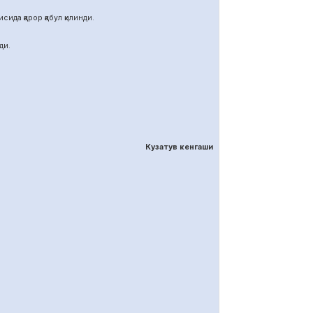
ида қарор қабул қилинди.
ди.
Кузатув кенгаши