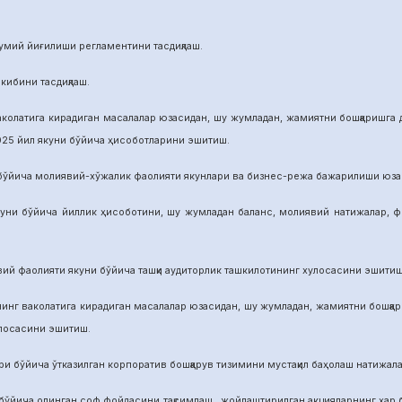
й йиғилиши регламентини тасдиқлаш.
бини тасдиқлаш.
га кирадиган масалалар юзасидан, шу жумладан, жамиятни бошқаришга дои
025 йил якуни бўйича ҳисоботларини эшитиш.
а молиявий-хўжалик фаолияти якунлари ва бизнес-режа бажарилиши юзасид
ича йиллик ҳисоботини, шу жумладан баланс, молиявий натижалар, фой
аолияти якуни бўйича ташқи аудиторлик ташкилотининг хулосасини эшитиш
аколатига кирадиган масалалар юзасидан, шу жумладан, жамиятни бошқариш
улосасини эшитиш.
йича ўтказилган корпоратив бошқарув тизимини мустақил баҳолаш натижалар
а олинган соф фойдасини тақсимлаш, жойлаштирилган акцияларнинг ҳар бир 