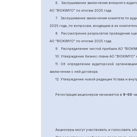
6.
Заслушивание заключения внешнего аудит
АО “BIOKIMYO
”
по итогам 2025 года.
7.
Заслушивание заключения комитета
по
ауд
2025 года, по вопросам, входящим в их компете
8.
Рассмотрение результатов проведения оц
АО “BIOKIMYO
”
по итогам 202
5
года.
9.
Распределение чистой прибыли АО “BIOKI
10. Утверждение бизнес-плана АО “BIOKIMYO
”
11.
Об определении аудиторской организаци
заключении с ней договора.
12. Утверждение новой редакции Устава и вн
Регистрация акционеров начинается в
9-00
ча
Акционеры могут участвовать и голосовать 