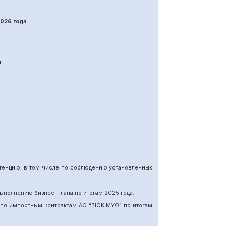
202
6
года
я
етенцию, в том числе по соблюдению установленных
ыполнению бизнес-плана по итогам 202
5
года.
 по импортн
ы
м
контракт
ам
АО “BIOKIMYO
”
по итогам