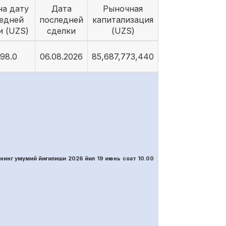
на дату
Дата
Рыночная
едней
последней
капитализация
и (UZS)
сделки
(UZS)
98.0
06.08.2026
85,687,773,440
нинг умумий йиғилиши 2026 йил 19 июнь соат 10.00