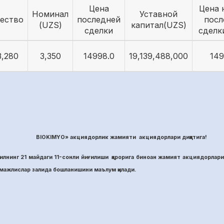
Цена
Цена 
Номинал
Уставной
ество
последней
посл
(UZS)
капитал(UZS)
сделки
сделк
3,280
3,350
14998.0
19,139,488,000
149
BIOKIMYO» акциядорлик жамияти акциядорлари диққатига!
лнинг 21 майдаги 11-сонли йиғилиши қарорига биноан жамият акциядорлари
ажлислар залида бошланишини маълум қилади.