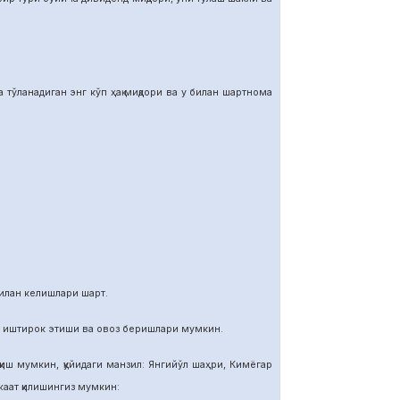
тўланадиган энг кўп ҳақ миқдори ва у билан шартнома
илан келишлари шарт.
и иштирок этиши ва овоз беришлари мумкин.
иш мумкин, қуйидаги манзил: Янгийўл шаҳри, Кимёгар
ат қилишингиз мумкин: