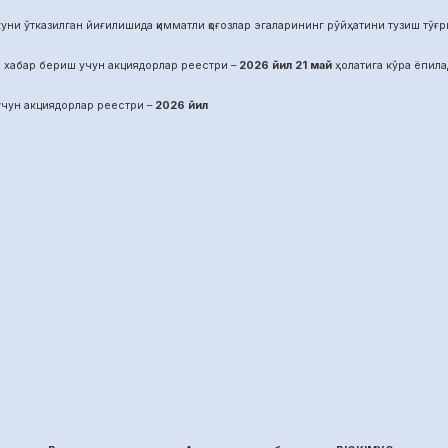
уни ўтказилган йиғилишида қимматли қоғозлар эгаларининг рўйҳатини тузиш тўғрис
 хабар бериш учун акциядорлар реестри –
2026 йил
21
май
ҳолатига кўра ёпила
чун акциядорлар реестри –
2026 йил