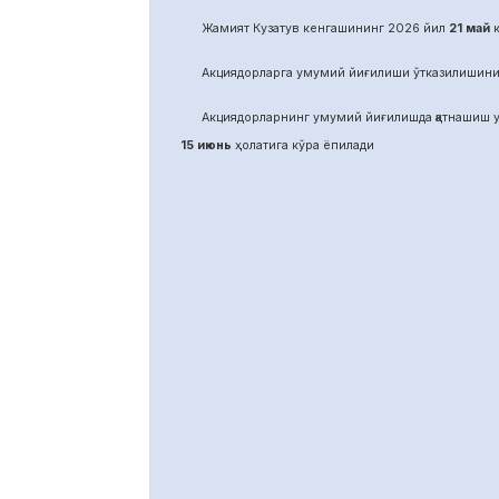
Жамият Кузатув кенгашининг 2026 йил
21
май
к
Акциядорларга умумий йиғилиши ўтказилишини
Акциядорларнинг умумий йиғилишда қатнашиш у
15 июнь
ҳолатига кўра ёпилади