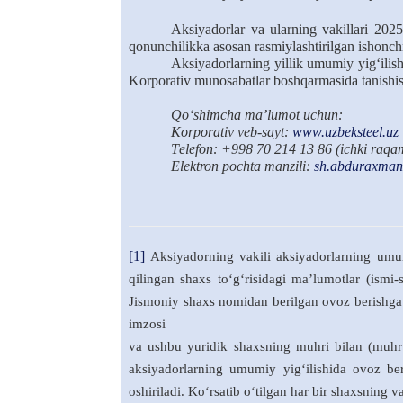
Aksiyadorlar va ularning vakillari 2025
qonunchilikka asosan rasmiylashtirilgan ishonch
Aksiyadorlarning yillik umumiy yig‘ilis
Korporativ munosabatlar boshqarmasida tanish
Qo‘shimcha
ma
’
lumot uchun:
Korporativ
veb-sayt:
www.uzbeksteel.uz
T
elefon: +998 70 214 13 86
(ichki raqa
Elektron pochta manzili
:
sh.abduraxman
[1]
Aksiyadorning vakili aksiyadorlarning umu
qilingan shaxs to‘g‘risidagi ma’lumotlar (ismi
Jismoniy shaxs nomidan berilgan ovoz berishga 
imzosi
va ushbu yuridik shaxsning muhri bilan (muhr 
aksiyadorlarning umumiy yig‘ilishida ovoz be
oshiriladi. Ko‘rsatib o‘tilgan har bir shaxsning va