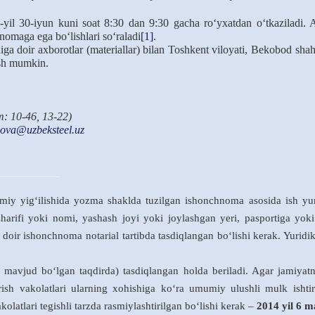
-yil 30-iyun kuni soat 8:30 dan 9:30 gacha ro‘yxatdan o‘tkaziladi. A
nomaga ega bo‘lishlari so‘raladi
[1]
.
higa doir axborotlar (materiallar) bilan Toshkent viloyati, Bekobod s
ish mumkin.
m: 10-46, 13-22)
ova@uzbeksteel.uz
miy yig‘ilishida yozma shaklda tuzilgan ishonchnoma asosida ish yu
-sharifi yoki nomi, yashash joyi yoki joylashgan
y
eri, pasportiga yoki
doir ishonchnoma notarial tartibda tasdiqlangan bo‘lishi kerak. Yuri
mavjud bo‘lgan taqdirda) tasdiqlangan holda beriladi. Agar jamiyatn
rish vakolatlari ularning xohishiga ko‘ra umumiy ulushli mulk isht
kolatlari tegishli tarzda rasmiylashtirilgan bo‘lishi kerak –
2014 yil 6 m