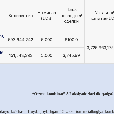
Цена
Номинал
Уставно
Количество
последней
(UZS)
капитал(U
сделки
06
593,644,242
5,000
6100.0
3,725,963,17
16
151,548,393
5,000
3,745.99
“O‘zmetkombinat” AJ aksiyadorlari diqqatiga!
rdaryo ko‘chasi, 1-uyda joylashgan “O‘zbekiston metallurgiya kombi