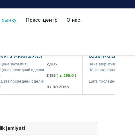
 рынку
Пресс-центр
О нас
 (<Kvarts> AJ)
QZSM (<Qizilqumsement> 
закрытия :
2,385
Цена закрытия :
1,20
 последний сделки
Цена последний сделки
3,155
( ▲ 255.0 )
:
1,22
 последней сделки
Дата последней сделки
07.08.2026
:
07.0
ik jamiyati