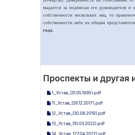
ID-карты). Доверенность на голосование о
выдается за подписью его руководителя и з
собственности нескольких лиц, то правом
собственности либо их общим представите
года.
Проспекты и другая
1._Устав_(31.05.1995).pdf
11._Устав_(26.12.2017).pdf
12._Устав_(30.08.2019).pdf
13._Устав_(10.03.2022).pdf
14._Устав_(27.04.2022).pdf