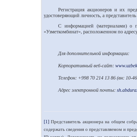
Регистрация акционеров и их пред
удостоверяющий личность, а представитель
С информацией (материалами) о 
«Узметкомбинат», расположенном по адресу:
Для дополнительной информации:
Корпоративный веб-сайт:
www.uzbeks
Телефон: +998 70 214 13 86 (вн: 10-46
Адрес электронной почты:
sh.abdur
[1]
Представитель акционера на общем собра
содержать сведения о представляемом и пред