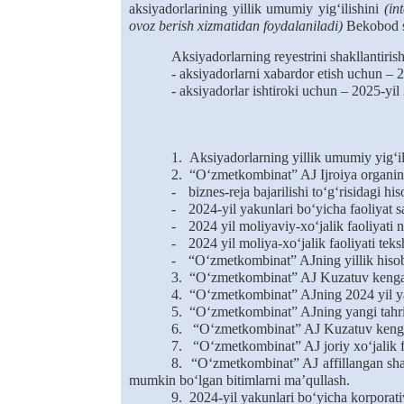
aksiyadorlarining yillik umumiy yig‘ilishini
(in
ovoz berish xizmatidan foydalaniladi)
Bekobod sh
A
ksiyadorlar
ning
re
y
estri
ni
shakllantiris
- aksiyadorlarni xabardor
etish
uchun – 2
- aksiyadorlar
ishtiroki
uchun – 2025-yil
1.
Aksiyadorlarning yillik umumiy yig‘il
2.
“O‘zmetkombinat” AJ Ijroiya organini
-
biznes-reja bajarilishi to‘g‘risidagi his
-
2024-yil yakunlari bo‘yicha faoliyat 
-
2024 yil moliyaviy-xo‘jalik faoliyati na
-
2024 yil moliya-xo‘jalik faoliyati teks
-
“O‘zmetkombinat” AJning yillik hisobo
3.
“O‘zmetkombinat” AJ Kuzatuv kengashin
4.
“O‘zmetkombinat” AJning 2024 yil yaku
5.
“O‘zmetkombinat” AJning yangi tahrird
6.
“O‘zmetkombinat” AJ Kuzatuv kengashi
7.
“O‘zmetkombinat” AJ joriy xo‘jalik fao
8.
“O‘zmetkombinat” AJ affillangan shaxs
mumkin bo‘lgan bitimlarni ma’qullash.
9.
2024-yil yakunlari bo‘yicha korporativ