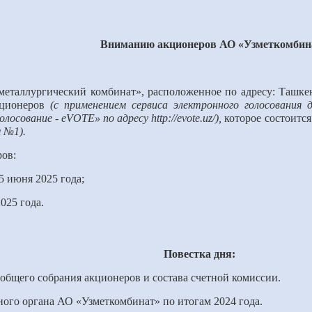
Вниманию акционеров АО «Узметкомбин
таллургический комбинат», расположенное по адресу: Ташкентс
кционеров
(с
применением сервиса электронного голосования 
сование - eVOTE» по адресу http://evote.uz/)
,
которое состоитс
м №
1).
ров:
5
июня 202
5
года;
02
5
года.
Повестка дня:
 общего собрания акционеров и состава счетной комиссии.
ного органа АО «Узметкомбинат» по итогам 2024 года.