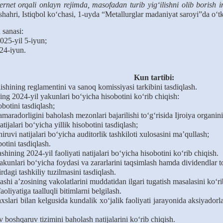
ternet orqali onlayn rejimda, masofadan turib yig‘ilishni olib borish
ahri, Istiqbol ko‘chasi, 1-uyda “Metallurglar madaniyat saroyi”da o‘tk
h
sana
si
:
025-yil 5-iyun;
 2
4
-iyun.
Kun tartibi:
ishining reglamentini va sanoq komissiyasi tarkibini tasdiqlash.
ng 2024-yil yakunlari bo‘yicha hisobotini ko‘rib chiqish:
obotini tasdiqlash;
samaradorligini ba
h
olash mezonlari bajarilishi to‘g‘risida
I
jroiya organin
tijalari bo‘yicha yillik hisobotini tasdiqlash;
hiruvi natijalari bo‘yicha auditorlik tashkiloti xulosasini maʼqullash;
tini tasdiqlash.
ing 2024-yil faoliyati natijalari bo‘yicha hisobotini ko‘rib chiqish.
nlari bo‘yicha foydasi va zararlarini taqsimlash hamda dividendlar to‘
agi tashkiliy tuzilmasini tasdiqlash.
 aʼzosining vakolatlarini muddatidan ilgari tugatish masalasini ko‘ri
liyatiga taalluqli bitimlarni belgilash.
lari bilan kelgusida kundalik xo‘jalik faoliyati jarayonida aksiyadorla
 boshqaruv tizimini baholash natijalarini ko‘rib chiqish.