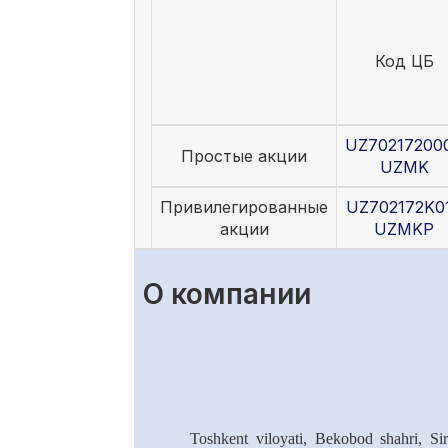
Код ЦБ
UZ70217200
Простые акции
UZMK
Привилегированные
UZ702172K0
акции
UZMKP
О компании
Toshkent viloyati, Bekobod shahri, Si