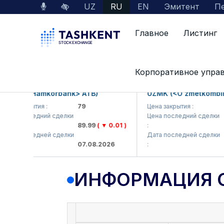
UZ
RU
EN
Эмитент
Пе
Главное
Листинг
Данные по рынку
Информация о компании
Корпоративное упра
B (<Hamkorbank> ATB)
UZMK (<O'zmetkombinat> 
закрытия :
79
Цена закрытия :
6,09
 последний сделки
Цена последний сделки
89.99
( ▼ 0.01 )
:
6,10
 последней сделки
Дата последней сделки
07.08.2026
:
07.0
ИНФОРМАЦИЯ 