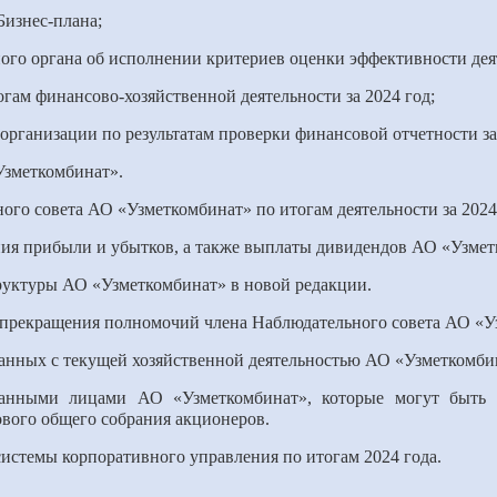
Бизнес-плана;
ого органа об исполнении критериев оценки эффективности деят
огам финансово-хозяйственной деятельности за 2024 год;
организации по результатам проверки финансовой отчетности за
Узметкомбинат».
ного совета АО «Узметкомбинат» по итогам деятельности за 2024
ния прибыли и убытков, а также выплаты дивидендов АО «Узмет
руктуры АО «Узметкомбинат» в новой редакции.
о прекращения полномочий члена Наблюдательного совета АО «У
язанных с текущей хозяйственной деятельностью АО «Узметкомби
ванными лицами АО «Узметкомбинат», которые могут быть 
ового общего собрания акционеров.
 системы корпоративного управления по итогам 2024 года.