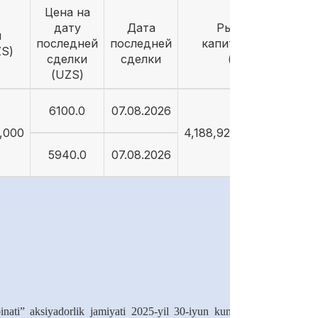
Цена на
дату
Дата
Рыночная
й
последней
последней
капитализация
ZS)
сделки
сделки
(UZS)
(UZS)
6100.0
07.08.2026
5,000
4,188,928,640,894.07
5940.0
07.08.2026
nati” aksiyadorlik jamiyati 2025-yil 30-iyun kuni soat 10:00 da