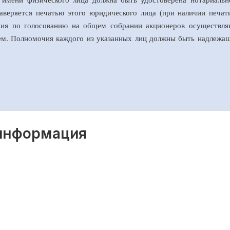
т имени физического лица должна быть удостоверена нотариальн
аверяется печатью этого юридического лица (при наличии печат
очия по голосованию на общем собрании акционеров осуществл
лем. Полномочия каждого из указанных лиц должны быть надлеж
 информация