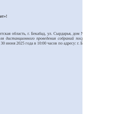
ат»!
кая область, г. Бекабад, ул. С
ы
рдарья, дом №1, сообщает о
для дистанционного проведения собраний посредством сети
я
30
июня 202
5
года в 10:00 часов
по адресу: г. Бекабад, Дворец