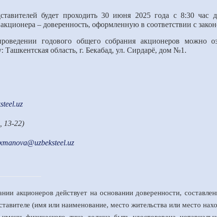
ставителей будет проходить 30 июня 2025 года с 8:30 час 
 акционера – доверенность, оформленную в соответствии с зако
проведении годового общего собрания акционеров можно 
 Ташкентская область, г. Бекабад, ул. Сирдарё, дом №1.
teel.uz
, 13-22)
axmanova
@uzbeksteel.uz
нии акционеров действует на основании доверенности, составле
ставителе (имя или наименование, место жительства или место на