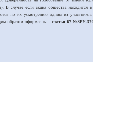
о. Доверенность на голосование от имени юридического лица
и). В случае если акция общества находится в общей долевой
яются по их усмотрению одним из участников общей долевой
ащим образом оформлены –
статья 67
№
ЗРУ-370 от 6 мая 2014