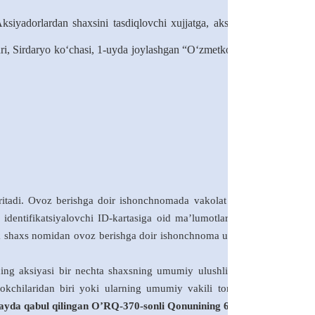
ksiyadorlardan shaxsini tasdiqlovchi xujjatga, aksiyador vakilidan
hahri, Sirdaryo ko‘chasi, 1-uyda joylashgan “O‘zmetkombinat” AJning
ritadi. Ovoz berishga doir ishonchnomada vakolat bergan va vakil
 identifikatsiyalovchi ID-kartasiga oid ma’lumotlar) bo‘lishi lozim.
dik shaxs nomidan ovoz berishga doir ishonchnoma uning rahbarining
ing aksiyasi bir nechta shaxsning umumiy ulushli mulkida bo‘lsa,
irokchilaridan biri yoki ularning umumiy vakili tomonidan amalga
ayda qabul qilingan O’RQ-370
-
sonli Qonunining 67 moddasi.