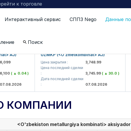
рейти к торговле
Интерактивный сервис
СППЗ Nego
Данные по
вление
Поиск
AJ)
UZMKP (<O'zmetkombinat> AJ)
KVTS
9
Цена закрытия :
3,748.99
Цена 
Цена последний сделки
Цена
0
( ▲ 0.04 )
:
3,745.99
( ▲ 30.0 )
:
Дата последней сделки
Дата
8.2026
:
07.08.2026
:
О КОМПАНИИ
<O'zbekiston metallurgiya kombinati> aksiyadorl