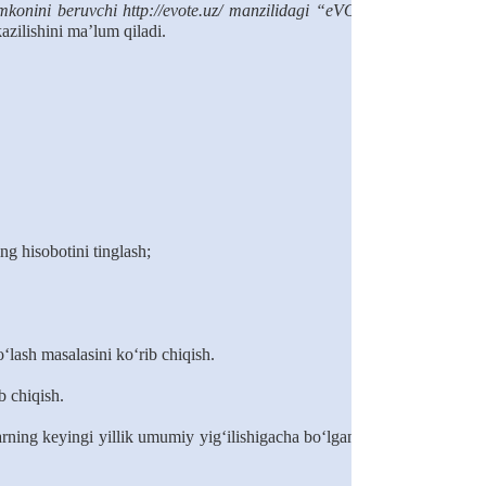
 imkonini beruvchi http://evote.uz/ manzilidagi “eVOTE” – Elektron
azilishini ma’lum qiladi.
ing hisobotini tinglash
;
lash masalasini ko‘rib chiqish.
b chiqish.
rning keyingi yillik umumiy yig‘ilishigacha bo‘lgan davrda tuzilishi