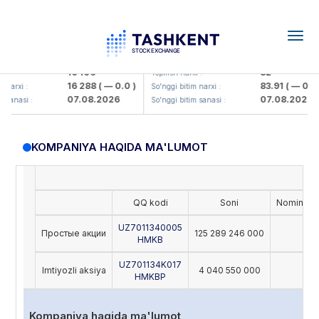
Togg
navig
lmaliq KMK> AJ)
KFSK (<Kafolat sug'urta kompaniya
16 100
82
Yopilish narxi :
16 288
( — 0.0 )
83.91
( — 0.0 )
arxi :
So'nggi bitim narxi :
07.08.2026
07.08.2026
anasi :
So'nggi bitim sanasi :
KOMPANIYA HAQIDA MA'LUMOT
Ch
QQ kodi
Soni
Nominal (
UZ7011340005
Простые акции
125 289 246 000
5
HMKB
UZ701134K017
Imtiyozli aksiya
4 040 550 000
5
HMKBP
Kompaniya haqida ma'lumot