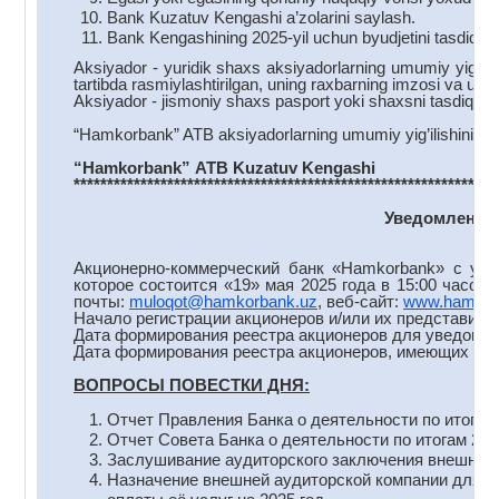
Bank Kuzatuv Kengashi a’zolarini saylash.
Bank Kengashining 2025-yil uchun byudjetini tasdiqlas
Aksiyador - yuridik shaxs aksiyadorlarning umumiy yig’ilis
tartibda rasmiylashtirilgan, uning raxbarning imzosi va us
Aksiyador - jismoniy shaxs pasport yoki shaxsni tasdiqlovc
“Hamkorbank” ATB aksiyadorlarning umumiy yig’ilishini o’t
“Hamkorbank
”
ATB
Kuzatuv
Kengashi
***************************************************************
Уведомление 
Акционерно-коммерческий банк «Hamkorbank» с учас
которое состоится «19» мая 2025 года в 15:00 часов
почты:
muloqot@hamkorbank.uz
, веб-сайт:
www.hamkor
Начало регистрации акционеров и/или их представителе
Дата формирования реестра акционеров для уведомлен
Дата формирования реестра акционеров, имеющих прав
ВОПРОСЫ ПОВЕСТКИ ДНЯ:
Отчет Правления Банка о деятельности по итогам 
Отчет Совета Банка о деятельности по итогам 202
Заслушивание аудиторского заключения внешнего а
Назначение внешней аудиторской компании для п