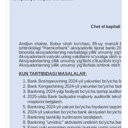
Chet el kapitali i
Andijon shahar, Bobur shoh ko’chasi, 85-uy manzili bo’y
ishtirokidagi “Hamkorbank” aksiyadorlik tijorat banki 202
binosida aksiyadorlarning navbatdagi yillik umumiy yig’ilishi
Aksiyadorlarni va/yoki uning vakillarini ro’yxatga olish soa
Aksiyadorlarning yillik umumiy yig’ilishi o’tkazilishi to’g’ri
Aksiyadorlarning yillik umumiy yig’ilishida ishtirok etish hu
KUN TARTIBIDAGI MASALALAR:
Bank Boshqaruvining 2024-yil yakunlari bo’yicha faoliyat
Bank Kengashining 2024-yil yakunlari bo’yicha faoliyati 
Bankning 2024-yilgi faoliyati bo’yicha tashqi auditornin
2025-yilda Bank faoliyatini majburiy auditorlik tekshiru
miqdorini belgilash.
Bankning 2024-yil yakuni bo’yicha foydasini taqsimlas
2024-yil yakunlari boʻyicha bank aksiyalari boʻyicha div
Bankning tashkiliy tuzilmasini tasdiqlash.
Bankning "umidsiz" aktivlarini undirish bo'yicha bank to
Egasi yoki egasining qonuniy huquqiy vorisi yoxud mer