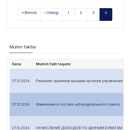
« Birinchi
‹ Oldingi
1
2
3
4
Muhim faktlar
Sana
Muhim fakt raqami
27.12.2024
Решения, принятые высшим органом управления эмит
27.12.2024
Изменение в составе наблюдательного совета
27.12.2024
НАЧИСЛЕНИЕ ДОХОДОВ ПО ЦЕННЫМ БУМАГАМ