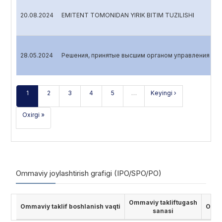
20.08.2024
EMITENT TOMONIDAN YIRIK BITIM TUZILISHI
28.05.2024
Решения, принятые высшим органом управления эми
1
2
3
4
5
…
Keyingi ›
Oxirgi »
Ommaviy joylashtirish grafigi (IPO/SPO/PO)
Ommaviy takliftugash
Ommaviy taklif boshlanish vaqti
Ommav
sanasi