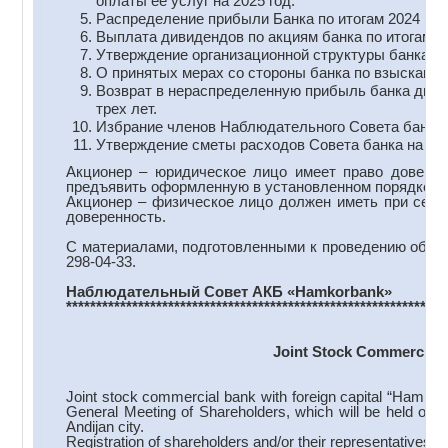
оплаты её услуг на 2025 год.
Распределение прибыли Банка по итогам 2024 год
Выплата дивидендов по акциям банка по итогам 20
Утверждение организационной структуры банка.
О принятых мерах со стороны банка по взысканию
Возврат в нераспределенную прибыль банка диви
трех лет.
Избрание членов Наблюдательного Совета банка
Утверждение сметы расходов Совета банка на 202
Акционер – юридическое лицо имеет право доверит
предъявить оформленную в установленном порядке до
Акционер – физическое лицо должен иметь при себе 
доверенность.
С материалами, подготовленными к проведению общег
298-04-33.
Наблюдательный Совет АКБ
«
Hamkorbank
»
***************************************************************
Joint Stock Commercial 
Joint stock commercial bank with foreign capital “Hamko
General Meeting of Shareholders, which will be held on
Andijan city.
Registration of shareholders and/or their representatives b