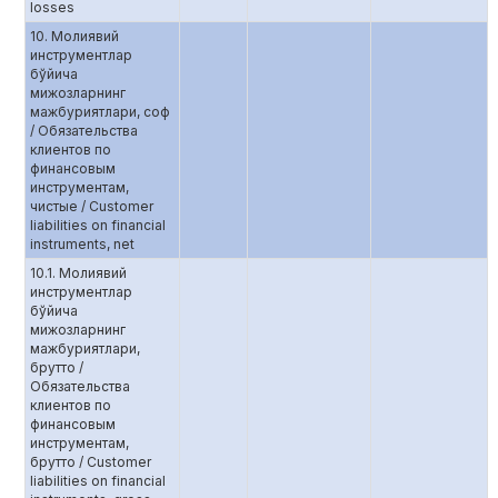
losses
10. Молиявий
инструментлар
бўйича
мижозларнинг
мажбуриятлари, соф
/ Обязательства
клиентов по
финансовым
инструментам,
чистые / Customer
liabilities on financial
instruments, net
10.1. Молиявий
инструментлар
бўйича
мижозларнинг
мажбуриятлари,
брутто /
Обязательства
клиентов по
финансовым
инструментам,
брутто / Customer
liabilities on financial