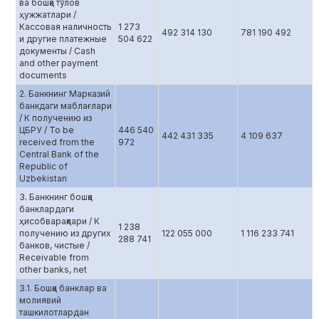
ва бошқа тўлов
ҳужжатлари /
Кассовая наличность
1 273
492 314 130
781 190 492
и другие платежные
504 622
документы / Cash
and other payment
documents
2. Банкнинг Марказий
банкдаги маблағлари
/ К получению из
ЦБРУ / To be
446 540
442 431 335
4 109 637
received from the
972
Central Bank of the
Republic of
Uzbekistan
3. Банкнинг бошқа
банклардаги
ҳисобварақлари / К
1 238
получению из других
122 055 000
1 116 233 741
288 741
банков, чистые /
Receivable from
other banks, net
3.1. Бошқа банклар ва
молиявий
ташкилотлардан