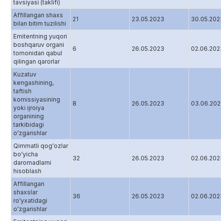
tavsiyasi (taklifi)
Affillangan shaxs
21
23.05.2023
30.05.202
bilan bitim tuzilishi
Emitentning yuqori
boshqaruv organi
6
26.05.2023
02.06.202
tomonidan qabul
qilingan qarorlar
Kuzatuv
kengashining,
taftish
komissiyasining
8
26.05.2023
03.06.20
yoki ijroiya
organining
tarkibidagi
oʻzgarishlar
Qimmatli qogʻozlar
boʻyicha
32
26.05.2023
02.06.202
daromadlarni
hisoblash
Affillangan
shaxslar
36
26.05.2023
02.06.202
roʻyxatidagi
oʻzgarishlar