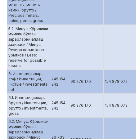
металлы, монеты,
камни, брутто /
Precious metals,
coins, gems, gross
5.2. Минус: Кўрилиши
мумкин бўлган
зарарларни қоплаш
захираси / Минус:
Резерв возможных
убытков / Less:
reserve for possible
losses
6. Инвестициялар,
соф / Инвестиции,
245 154
90 276 170
154 878 072
чистые / Investments,
242
net
6.1. Инвестициялар,
брутто / Инвестиции,
245 154
90 276 170
154 878 072
брутто / Investments,
242
gross
6.2. Минус: Кўрилиши
мумкин бўлган
зарарларни қоплаш
захираси / Минус:
26 733