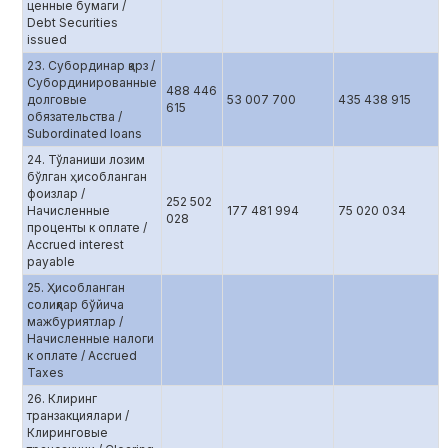
ценные бумаги /
Debt Securities
issued
23. Субординар қарз /
Субординированные
488 446
долговые
53 007 700
435 438 915
615
обязательства /
Subordinated loans
24. Тўланиши лозим
бўлган ҳисобланган
фоизлар /
252 502
Начисленные
177 481 994
75 020 034
028
проценты к оплате /
Accrued interest
payable
25. Ҳисобланган
солиқлар бўйича
мажбуриятлар /
Начисленные налоги
к оплате / Accrued
Taxes
26. Клиринг
транзакциялари /
Клиринговые