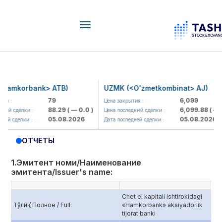
Toggle
navigation
orbank> ATB)
UZMK (<O'zmetkombinat> AJ)
79
6,099
Цена закрытия :
88.29
( — 0.0 )
6,099.88
( — 0.0 )
елки :
Цена последний сделки :
05.08.2026
05.08.2026
елки :
Дата последней сделки :
ОТЧЕТЫ
1.Эмитент номи/Наименование
эмитента/Issuer's name:
Chet el kapitali ishtirokidagi
Тўлиқ / Полное / Full:
«Hamkorbank» aksiyadorlik
tijorat banki