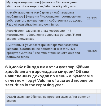
Мутлақ ликвидлилик коэффициенти / Коэффициент
абсолютной ликвидности / Absolute liquidity ratio
Ўз маблағларининг жалб қилинган маблағларига
нисбати коэффициенти / Коэффициент соотношения
23,72%
собственного привлечения и собственных средств /
Ratio of own attraction and own funds
Асосий воситаларни янгилаш коэффициенти /
Коэффициент обновления основных фондов / Fixed
assets renewal ratio
Эмитентнинг ўз маблағларининг қарз маблағларига
нисбати / Соотношение собственных и заемных
48,25%
средств эмитента / The ratio of the issuer's own and
borrowed funds
6.Ҳисобот йилда қимматли қоғозлар бўйича
ҳисобланган даромадлар миқдори/ Объем
начисленных доходов по ценным бумагам в
отчетном году/ Volume of accrued income on
securities in the reporting year
Оддий акциялар бўйича / по простым акциям / for common
shares