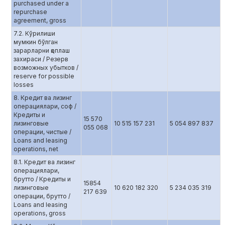
purchased under a
repurchase
agreement, gross
7.2. Кўрилиши
мумкин бўлган
зарарларни қоплаш
захираси / Резерв
возможных убытков /
reserve for possible
losses
8. Кредит ва лизинг
операциялари, соф /
Кредиты и
15 570
лизинговые
10 515 157 231
5 054 897 837
055 068
операции, чистые /
Loans and leasing
operations, net
8.1. Кредит ва лизинг
операциялари,
брутто / Кредиты и
15854
лизинговые
10 620 182 320
5 234 035 319
217 639
операции, брутто /
Loans and leasing
operations, gross