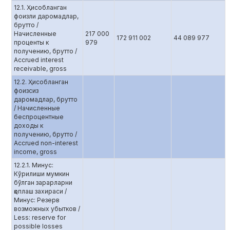
12.1. Ҳисобланган
фоизли даромадлар,
брутто /
Начисленные
217 000
172 911 002
44 089 977
проценты к
979
получению, брутто /
Accrued interest
receivable, gross
12.2. Ҳисобланган
фоизсиз
даромадлар, брутто
/ Начисленные
беспроцентные
доходы к
получению, брутто /
Accrued non-interest
income, gross
12.2.1. Минус:
Кўрилиши мумкин
бўлган зарарларни
қоплаш захираси /
Минус: Резерв
возможных убытков /
Less: reserve for
possible losses