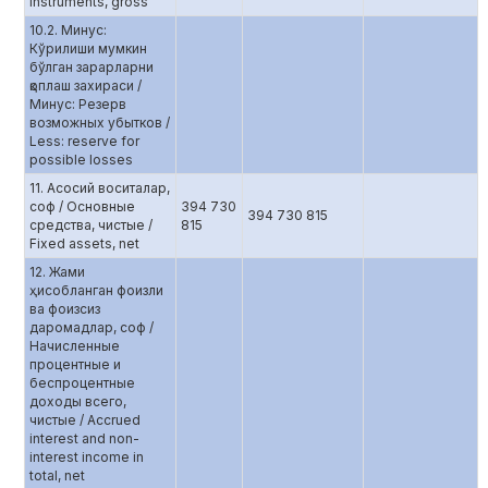
instruments, gross
10.2. Минус:
Кўрилиши мумкин
бўлган зарарларни
қоплаш захираси /
Минус: Резерв
возможных убытков /
Less: reserve for
possible losses
11. Асосий воситалар,
соф / Основные
394 730
394 730 815
средства, чистые /
815
Fixed assets, net
12. Жами
ҳисобланган фоизли
ва фоизсиз
даромадлар, соф /
Начисленные
процентные и
беспроцентные
доходы всего,
чистые / Accrued
interest and non-
interest income in
total, net