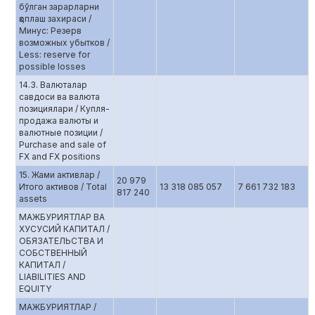
бўлган зарарларни
қоплаш захираси /
Минус: Резерв
возможных убытков /
Less: reserve for
possible losses
14.3. Валюталар
савдоси ва валюта
позициялари / Купля-
продажа валюты и
валютные позиции /
Purchase and sale of
FX and FX positions
15. Жами активлар /
20 979
Итого активов / Total
13 318 085 057
7 661 732 183
817 240
assets
МАЖБУРИЯТЛАР ВА
ХУСУСИЙ КАПИТАЛ /
ОБЯЗАТЕЛЬСТВА И
СОБСТВЕННЫЙ
КАПИТАЛ /
LIABILITIES AND
EQUITY
МАЖБУРИЯТЛАР /