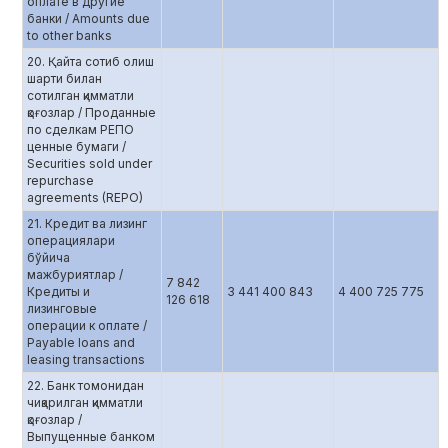
оплате в другие
банки / Amounts due
to other banks
20. Қайта сотиб олиш
шарти билан
сотилган қимматли
қоғозлар / Проданные
по сделкам РЕПО
ценные бумаги /
Securities sold under
repurchase
agreements (REPO)
21. Кредит ва лизинг
операциялари
бўйича
мажбуриятлар /
7 842
Кредиты и
3 441 400 843
4 400 725 775
126 618
лизинговые
операции к оплате /
Payable loans and
leasing transactions
22. Банк томонидан
чиқарилган қимматли
қоғозлар /
Выпущенные банком