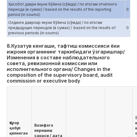
Ҳисобот даври якуни бўйича (сўмда) / по итогам отчетного
периода (в сумах) / based on the results of the reporting
0
period (in soums):
Олдинги даврлар якуни бўйича (сўмда) / по итогам
предыдущих периодов (в сумах) / :based on the results of
0
previous periods (in soums)
8.Кузатув кенгаши, тафтиш комиссияси ёки
ижроия органининг таркибидаги ўзгаришлар/
Изменения в составе наблюдательного
совета, ревизионной комиссии или
исполнительного органа/ Changes in the
composition of the supervisory board, audit
commission or executive body
Қарор
Вазифага
қабул
киришиш
қилинган
санаси / дата