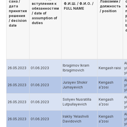
сана /
Лавозими /
вступления к
Ф.И.Ш. / Ф.И.О. /
дата
должность
обязанностям
FULL NAME
принятия
/ position
/ date of
решения
assumption of
/ decision
duties
date
A
Ibragimov Ikram
26.05.2023
01.06.2023
Kengash raisi
y
Ibragimovich
yi
A
Jurayev Shokir
Kengash
26.05.2023
01.06.2023
y
Jumayevich
aʼzosi
yi
A
Soliyev Nusratilla
Kengash
26.05.2023
01.06.2023
y
Lutpullayevich
aʼzosi
yi
A
Irakliy Yelashvili
Kengash
26.05.2023
01.06.2023
y
Davidovich
aʼzosi
yi