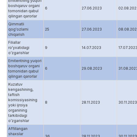
Emitentning yuqori
boshqaruv organi
6
27.06.2023
02.08.202
tomonidan qabul
qilingan qarorlar
Qimmatli
qogʻozlarni
25
27.06.2023
08.08.20
chiqarish
Filiallar
roʻyxatidagi
9
14.07.2023
17.07.202
oʻzgarishlar
Emitentning yuqori
boshqaruv organi
6
29.08.2023
31.08.202
tomonidan qabul
qilingan qarorlar
Kuzatuv
kengashining,
taftish
komissiyasining
8
28.11.2023
30.11.2023
yoki ijroiya
organining
tarkibidagi
oʻzgarishlar
Affillangan
shaxslar
36
28.11.2023
30.11.2023