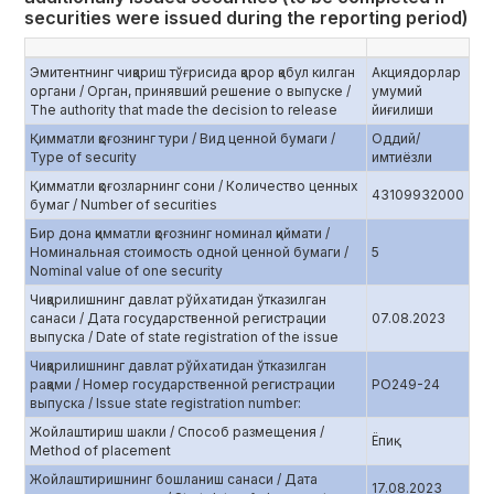
securities were issued during the reporting period)
Эмитентнинг чиқариш тўғрисида қарор қабул килган
Акциядорлар
органи / Орган, принявший решение о выпуске /
умумий
The authority that made the decision to release
йиғилиши
Қимматли қоғознинг тури / Вид ценной бумаги /
Оддий/
Type of security
имтиёзли
Қимматли қоғозларнинг сони / Количество ценных
43109932000
бумаг / Number of securities
Бир дона қимматли қоғознинг номинал қиймати /
Номинальная стоимость одной ценной бумаги /
5
Nominal value of one security
Чиқарилишнинг давлат рўйхатидан ўтказилган
санаси / Дата государственной регистрации
07.08.2023
выпуска / Date of state registration of the issue
Чиқарилишнинг давлат рўйхатидан ўтказилган
рақами / Номер государственной регистрации
PO249-24
выпуска / Issue state registration number:
Жойлаштириш шакли / Способ размещения /
Ёпиқ
Method of placement
Жойлаштиришнинг бошланиш санаси / Дата
17.08.2023