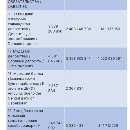
ОБЯЗАТЕЛЬСТВА /
LIABILITIES
16. Талаб қилиб
олингунча
сақланадиган
3 589
депозитлар /
2 488 246 700
1 101 037 150
283 850
Депозиты до
востребования /
Demand deposits
17. Муддатли
депозитлар /
4 381
3 358 605 841
1 023 039 561
Срочные депозиты /
645 402
Time deposits
18. Марказий банкка
тўланиши лозим
бўлган маблағлар / К
2 367
оплате в ЦБРУ /
2 367 834
834
Amounts due to the
Central Bank of
Uzbekistan
19. Бошқа банклар ва
молиявий
ташкилотларнинг
346 742
ҳисобварақлари / К
5 030 433
341 712 559
992