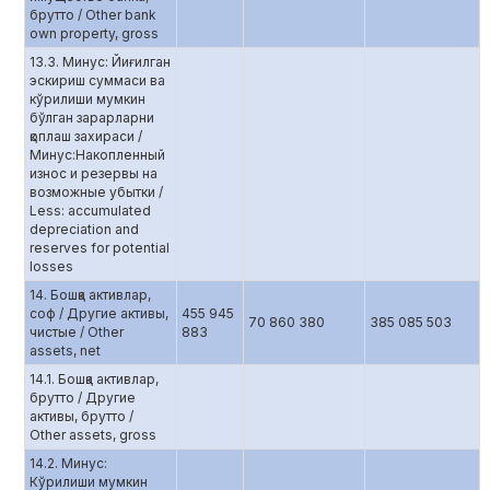
брутто / Other bank
own property, gross
13.3. Минус: Йиғилган
эскириш суммаси ва
кўрилиши мумкин
бўлган зарарларни
қоплаш захираси /
Минус:Накопленный
износ и резервы на
возможные убытки /
Less: accumulated
depreciation and
reserves for potential
losses
14. Бошқа активлар,
соф / Другие активы,
455 945
70 860 380
385 085 503
чистые / Other
883
assets, net
14.1. Бошқа активлар,
брутто / Другие
активы, брутто /
Other assets, gross
14.2. Минус:
Кўрилиши мумкин