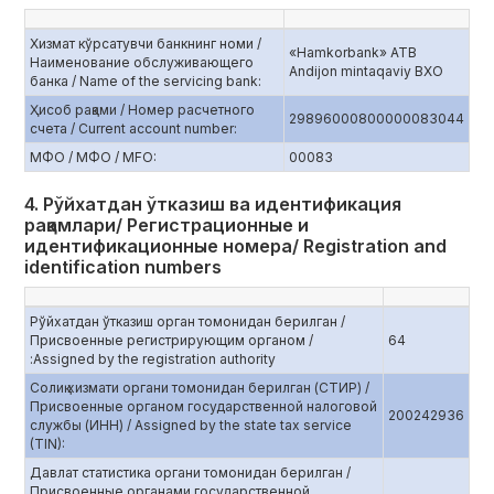
Хизмат кўрсатувчи банкнинг номи /
«Hamkorbank» ATB
Наименование обслуживающего
Andijon mintaqaviy BXO
банка / Name of the servicing bank:
Ҳисоб рақами / Номер расчетного
29896000800000083044
счета / Current account number:
МФО / МФО / MFO:
00083
4. Рўйхатдан ўтказиш ва идентификация
рақамлари/ Регистрационные и
идентификационные номера/ Registration and
identification numbers
Рўйхатдан ўтказиш орган томонидан берилган /
Присвоенные регистрирующим органом /
64
:Assigned by the registration authority
Солиқ хизмати органи томонидан берилган (СТИР) /
Присвоенные органом государственной налоговой
200242936
службы (ИНН) / Assigned by the state tax service
(TIN):
Давлат статистика органи томонидан берилган /
Присвоенные органами государственной