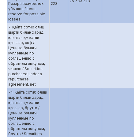
26 733 223
Резерв возможных
223
убытков / Less:
reserve for possible
losses
7. Қайта сотиб олиш
шарти билан харид
қилинган қимматли
қоғозлар, соф /
Ценные бумаги
купленные по
соглашению c
обратным выкупом,
чистые / Securities
purchased under a
repurchase
agreement, net
7.1. Қайта сотиб олиш
шарти билан харид
қилинган қимматли
қоғозлар, брутто /
Ценные бумаги,
купленные по
соглашению с
обратным выкупом,
брутто / Securities