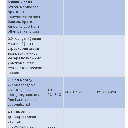
олиниши лозим
бўлган маблағлар,
брутто / К
получению из других
банков, брутто /
Amounts due from
other banks, gross
3.2. Минус: Кўрилиши
мумкин бўлган
зарарларни қоплаш
захираси / Минус:
Резерв возможных
убытков / Less:
reserve for possible
losses
4. Олди-сотди
хисобварақлар /
Счета купли и
1 108
987 114 716
121 246 924
продажи, чистые /
361 640
Purchase and sale
accounts, net
4.1. Қимматли
қоғозлар ва уларга
қилинган
инвестициялар,