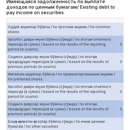
Имеющаяся задолженность по выплате
доходов по ценным бумагам/ Existing debt to
pay income on securities
Оддий акциялар бўйича / по простым акциям / for common
shares
Ҳисобот даври якуни бўйича (сўмда) / по итогам отчетного
периода (в сумах) / based on the results of the reporting
0
period (in soums):
Олдинги даврлар якуни бўйича (сўмда) / по итогам
предыдущих периодов (в сумах) / based on the results of
0
previous periods (in soums):
Имтиёзли акциялар бўйича / по привилегированным акциям /
for preferred shares
Ҳисобот даври якуни бўйича (сўмда) / по итогам отчетного
периода (в сумах) / based on the results of the reporting
0
period (in soums):
Олдинги даврлар якуни бўйича (сўмда) / по итогам
предыдущих периодов (в сумах) / based on the results of
0
previous periods (in soums):
Бошқа қимматли қоғозлар бўйича сўмда / по иным ценным
бумагам / for other securities