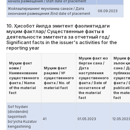
начала размещения / Start date of placement
Жойлаштиришнинг якунланиш санаси / Дата
06.09.2023
окончания размещения /End date of placement
10. Ҳисобот йилда эмитент фаолиятидаги
муҳим фактлар/ Существенные факты в
деятельности эмитента за отчетный год/
Significant facts in the issuer's activities for the
reporting year
Муҳим факт юз
Муҳим ф
Муҳим факт
берган сана /
эълон қ
номи /
Муҳим факт
Дата
сана / Д
Наименование
рақами / №
наступления
публика
существенного
существенного
существенного
существ
факта / Name
факта / No. of
факта / Date of
факта / 
of the material
material fact
occurrence of
publicati
fact
the material
the mate
fact
fact
Sof foydani
(dividendni)
taqsimlash
41
01.05.2023
12.05.202
boʻyicha Kuzatuv
kengashining