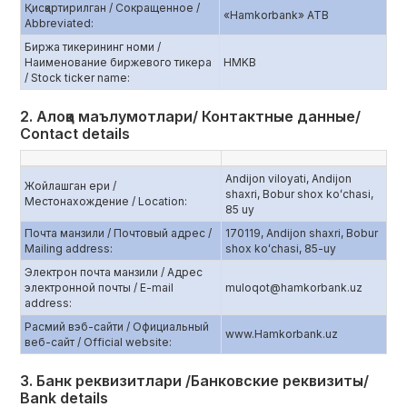
Қисқартирилган / Сокращенное /
«Hamkorbank» ATB
Abbreviated:
Биржа тикерининг номи /
Наименование биржевого тикера
HMKB
/ Stock ticker name:
2. Алоқа маълумотлари/ Контактные данные/
Contact details
Andijon viloyati, Andijon
Жойлашган ери /
shaxri, Bobur shox koʻchasi,
Местонахождение / Location:
85 uy
Почта манзили / Почтовый адрес /
170119, Andijon shaxri, Bobur
Mailing address:
shox koʻchasi, 85-uy
Электрон почта манзили / Адрес
электронной почты / E-mail
muloqot@hamkorbank.uz
address:
Расмий вэб-сайти / Официальный
www.Hamkorbank.uz
веб-сайт / Official website:
3. Банк реквизитлари /Банковские реквизиты/
Bank details