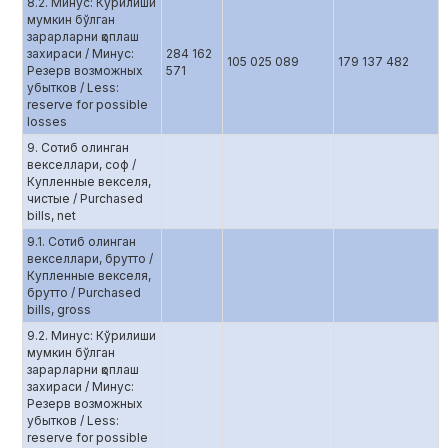
8.2. Минус: Кўрилиши
мумкин бўлган
зарарларни қоплаш
захираси / Минус:
284 162
105 025 089
179 137 482
Резерв возможных
571
убытков / Less:
reserve for possible
losses
9. Сотиб олинган
векселлари, соф /
Купленные векселя,
чистые / Purchased
bills, net
9.1. Сотиб олинган
векселлари, брутто /
Купленные векселя,
брутто / Purchased
bills, gross
9.2. Минус: Кўрилиши
мумкин бўлган
зарарларни қоплаш
захираси / Минус:
Резерв возможных
убытков / Less:
reserve for possible