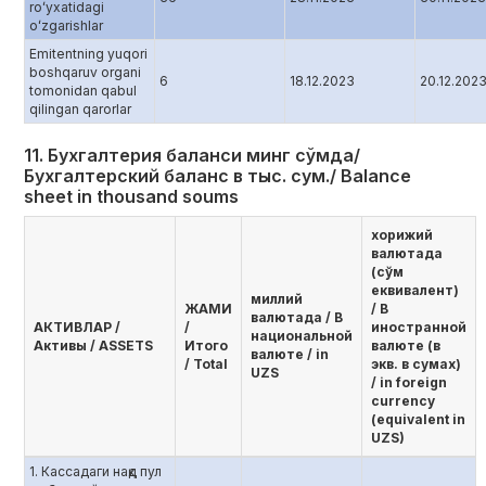
roʻyxatidagi
oʻzgarishlar
Emitentning yuqori
boshqaruv organi
6
18.12.2023
20.12.202
tomonidan qabul
qilingan qarorlar
11. Бухгалтерия баланси минг сўмда/
Бухгалтерский баланс в тыс. сум./ Balance
sheet in thousand soums
хорижий
валютада
(сўм
еквивалент)
миллий
ЖАМИ
/ В
валютада / В
AКТИВЛАР /
/
иностранной
национальной
Активы / ASSETS
Итого
валюте (в
валюте / in
/ Total
экв. в сумах)
UZS
/ in foreign
currency
(equivalent in
UZS)
1. Кассадаги нақд пул