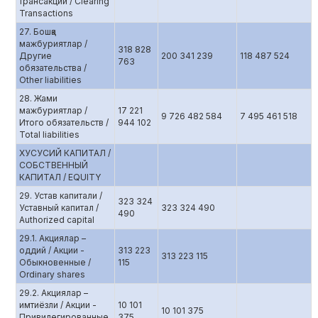
трансакции / Clearing
Transactions
27. Бошқа
мажбуриятлар /
318 828
Другие
200 341 239
118 487 524
763
обязательства /
Other liabilities
28. Жами
мажбуриятлар /
17 221
9 726 482 584
7 495 461 518
Итого обязательств /
944 102
Total liabilities
ХУСУСИЙ КАПИТАЛ /
СОБСТВЕННЫЙ
КАПИТАЛ / EQUITY
29. Устав капитали /
323 324
Уставный капитал /
323 324 490
490
Authorized capital
29.1. Aкциялар –
оддий / Акции -
313 223
313 223 115
Обыкновенные /
115
Ordinary shares
29.2. Aкциялар –
имтиёзли / Акции -
10 101
10 101 375
Привилегированные
375