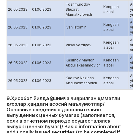
Toshmurodov
A
Kengash
26.05.2023
01.06.2023
Shuxrat
y
aʼzosi
Mamatkulovich
yi
A
Kengash
26.05.2023
01.06.2023
Ivan Istomin
y
aʼzosi
yi
A
Kengash
26.05.2023
01.06.2023
Vusal Verdiyev
y
aʼzosi
yi
A
Kasimov Mavlon
Kengash
26.05.2023
01.06.2023
y
Abdullaxashimovich
aʼzosi
yi
A
Kadirov Nazirjan
Kengash
26.05.2023
01.06.2023
y
Abduraxmanovich
aʼzosi
yi
9.Ҳисобот йилда қўшимча чиқарилган қимматли
қоғозлар ҳақидаги асосий маълумотлар/
Основные сведения о дополнительно
выпущенных ценных бумагах (заполняется,
если в отчетном периоде осуществлялся
выпуск ценных бумаг)/ Basic information about
additionally issued securities (to be completed if