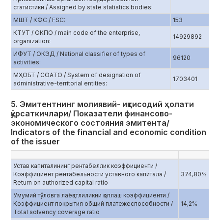
статистики / Assigned by state statistics bodies:
МШТ / КФС / FSC:
153
КТУТ / ОКПО / main code of the enterprise,
14929892
organization:
ИФУТ / ОКЭД / National classifier of types of
96120
activities:
МҲОБТ / СОАТО / System of designation of
1703401
administrative-territorial entities:
5. Эмитентнинг молиявий- иқтисодий ҳолати
қўрсаткичлари/ Показатели финансово-
экономического состояния эмитента/
Indicators of the financial and economic condition
of the issuer
Устав капиталининг рентабеллик коэффициенти /
Коэффициент рентабельности уставного капитала /
374,80%
Return on authorized capital ratio
Умумий тўловга лаёқатлиликни қоплаш коэффициенти /
Коэффициент покрытия общий платежеспособности /
14,2%
Total solvency coverage ratio