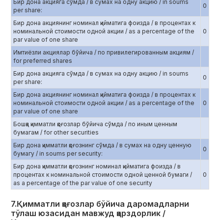
Бир дона акцияга сўмда / в сумах на одну акцию / in soums
0
per share:
Бир дона акциянинг номинал қийматига фоизда / в процентах к
номинальной стоимости одной акции / as a percentage of the
0
par value of one share
Имтиёзли акциялар бўйича / по привилегированным акциям /
for preferred shares
Бир дона акцияга сўмда / в сумах на одну акцию / in soums
0
per share:
Бир дона акциянинг номинал қийматига фоизда / в процентах к
номинальной стоимости одной акции / as a percentage of the
0
par value of one share
Бошқа қимматли қоғозлар бўйича сўмда / по иным ценным
бумагам / for other securities
Бир дона қимматли қоғознинг сўмда / в сумах на одну ценную
0
бумагу / in soums per security:
Бир дона қимматли қоғознинг номинал қийматига фоизда / в
процентах к номинальной стоимости одной ценной бумаги /
0
as a percentage of the par value of one security
7.Қимматли қоғозлар бўйича даромадларни
тўлаш юзасидан мавжуд қарздорлик /