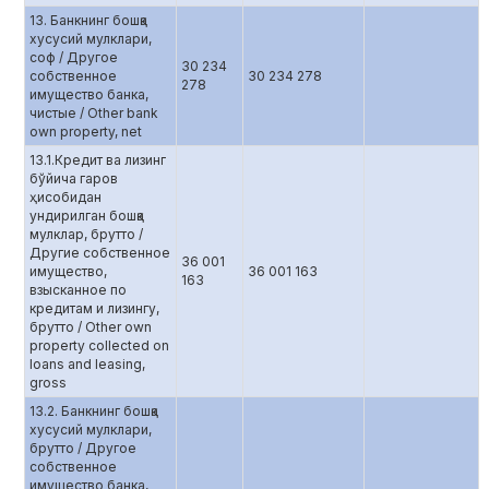
13. Банкнинг бошқа
хусусий мулклари,
соф / Другое
30 234
собственное
30 234 278
278
имущество банка,
чистые / Other bank
own property, net
13.1.Кредит ва лизинг
бўйича гаров
ҳисобидан
ундирилган бошқа
мулклар, брутто /
Другие собственное
36 001
имущество,
36 001 163
163
взысканное по
кредитам и лизингу,
брутто / Other own
property collected on
loans and leasing,
gross
13.2. Банкнинг бошқа
хусусий мулклари,
брутто / Другое
собственное
имущество банка,