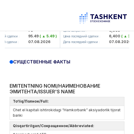
mkorbank> ATB)
UZMK (<O'zmetkombinat> AJ)
79
6,099
:
Цена закрытия :
95.49
( ▲ 5.49 )
6,400
( ▲ 300.0
 сделки :
Цена последний сделки :
07.08.2026
07.08.2026
 сделки :
Дата последней сделки :
СУЩЕСТВЕННЫЕ ФАКТЫ
EMITENTNING NOMI/НАИМЕНОВАНИЕ
ЭМИТЕНТА/ISSUER'S NAME
To‘liq/Полное/Full:
Chet el kapitali ishtirokidagi “Hamkorbank” aksiyadorlik tijorat
banki
Qisqartirilgan/Сокращенное/Abbreviated: