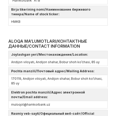
“Hamkorbank” ATB
Birja tikerining nomi/Наименование биржевого
тикера/Name of stock ticker:
HMKB
ALOQA MA’LUMOTLARI/КОНТАКТНЫЕ
ДАННЫЕ/CONTACT INFORMATION
Joylashgan yeri/Местонахождение/Location:
Andijon viloyati, Andijon shahar, Bobur shoh ko’chasi, 85 uy
Pochta manzili/Почтовый адрес/Mailing Address:
170119, Andijon viloyati, Andijon shahar, Bobur shoh ko’chasi,
85 uy
Elektron pochta manzili/Адрес электронной
почты/Email address:
muloqot@hamkorbank.uz
Rasmiy veb-sayti/Официальный веб-сайт/Official