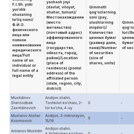
yashash joyi
F.I.Sh. yoki
(davlat, viloyat,
Qimmatli
yuridik
shahar, tuman)/
qog‘ozlarning
shaxsning
Местонахождение
soni (pay,
to‘liq nomi/
(место
ulushlarning
Qimma
Ф.И.О.
жительство)
miqdori)/
qog‘o
физического
(почтовый адрес)
Количество
turi/В
лица или
аффилированного
ценных бумаг
ценн
полное
лица
(размер доли,
бумаг
наименование
(государство,
паев)/Number
of sec
юридического
область, город,
of securities
лица/Full
район)/Location
(size of
name of an
(place of
shares, units)
individual or
residence) (postal
full name of a
address) of the
legal entity
affiliated person
(state, region, city,
district)
Muxitdinov
Andijon shahri,
Sherzodbek
Toshkilot ko‘chasi, 2-
0
-
Zaxritdinovich
tor ko‘cha, 4-uy
Muxtarov Alisher
Andijon, 3-mikrorayon,
0
-
Kosimovich
15/19
Andijon shahri,
Arslanov Muxitdin
A.Yo‘ldoshev ko‘chasi,
0
-