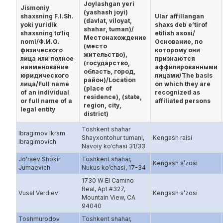
Joylashgan yeri
Jismoniy
(yashash joyi)
shaxsning F.I.Sh.
Ular affillangan
(davlat, viloyat,
yoki yuridik
shaxs deb e’tirof
shahar, tuman)/
shaxsning to‘liq
etilish asosi/
Местонахождение
nomi/Ф.И.О.
Основание, по
(место
физического
которому они
жительство),
лица или полное
признаются
(государство,
наименование
аффилированными
область, город,
юридического
лицами/The basis
район)/Location
лица/Full name
on which they are
(place of
of an individual
recognized as
residence), (state,
or full name of a
affiliated persons
region, city,
legal entity
district)
Toshkent shahar
Ibragimov Ikram
Shayxontohur tumani,
Kengash raisi
Ibragimovich
Navoiy ko‘chasi 31/33
Jo'raev Shokir
Toshkent shahar,
Kengash a’zosi
Jumaevich
Nukus ko’chasi, 17-34
1730 W El Camino
Real, Apt #327,
Vusal Verdiev
Kengash a’zosi
Mountain View, CA
94040
Toshmurodov
Toshkent shahar,