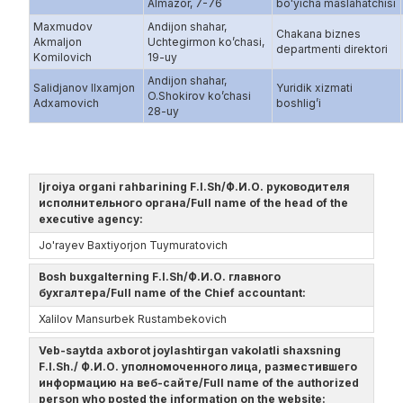
Almazor, 7-76
bo'yicha maslahatchisi
Maxmudov
Andijon shahar,
Chakana biznes
Akmaljon
Uchtegirmon ko’chasi,
departmenti direktori
Komilovich
19-uy
Andijon shahar,
Salidjanov Ilxamjon
Yuridik xizmati
O.Shokirov ko’chasi
Adxamovich
boshlig’i
28-uy
Ijroiya organi rahbarining F.I.Sh/Ф.И.О. руководителя
исполнительного органа/Full name of the head of the
executive agency:
Jo'rayev Baxtiyorjon Tuymuratovich
Bosh buxgalterning F.I.Sh/Ф.И.О. главного
бухгалтера/Full name of the Chief accountant:
Xalilov Mansurbek Rustambekovich
Veb-saytda axborot joylashtirgan vakolatli shaxsning
F.I.Sh./ Ф.И.О. уполномоченного лица, разместившего
информацию на веб-сайте/Full name of the authorized
person who posted the information on the website: