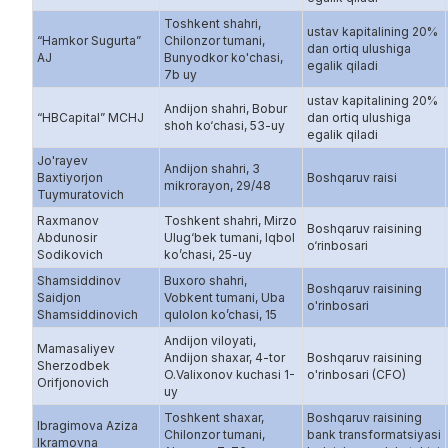
Toshkent shahri,
ustav kapitalining 20%
“Hamkor Sugurta”
Chilonzor tumani,
dan ortiq ulushiga
AJ
Bunyodkor ko'chasi,
egalik qiladi
7b uy
ustav kapitalining 20%
Andijon shahri, Bobur
“HBCapital” MCHJ
dan ortiq ulushiga
shoh ko‘chasi, 53-uy
egalik qiladi
Jo'rayev
Andijon shahri, 3
Baxtiyorjon
Boshqaruv raisi
mikrorayon, 29/48
Tuymuratovich
Raxmanov
Toshkent shahri, Mirzo
Boshqaruv raisining
Abdunosir
Ulug‘bek tumani, Iqbol
o‘rinbosari
Sodikovich
ko’chasi, 25-uy
Shamsiddinov
Buxoro shahri,
Boshqaruv raisining
Saidjon
Vobkent tumani, Uba
o'rinbosari
Shamsiddinovich
qulolon ko’chasi, 15
Andijon viloyati,
Mamasaliyev
Andijon shaxar, 4-tor
Boshqaruv raisining
Sherzodbek
O.Valixonov kuchasi 1-
o'rinbosari (CFO)
Orifjonovich
uy
Toshkent shaxar,
Boshqaruv raisining
Ibragimova Aziza
Chilonzor tumani,
bank transformatsiyasi
Ikramovna