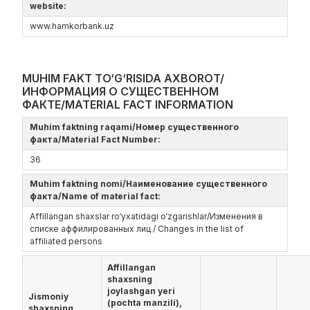
website:
www.hamkorbank.uz
MUHIM FAKT TO‘G‘RISIDA AXBOROT/
ИНФОРМАЦИЯ О СУЩЕСТВЕННОМ
ФАКТЕ/MATERIAL FACT INFORMATION
Muhim faktning raqami/Номер существенного
факта/Material Fact Number:
36
Muhim faktning nomi/Наименование существенного
факта/Name of material fact:
Affillangan shaxslar ro‘yxatidagi o‘zgarishlar/Изменения в
списке аффилированных лиц / Changes in the list of
affiliated persons
Affillangan
shaxsning
joylashgan yeri
Jismoniy
(pochta manzili),
shaxsning