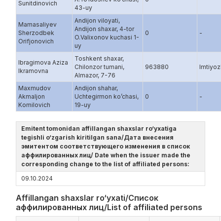
Sunitdinovich
43-uy
Andijon viloyati,
Mamasaliyev
Andijon shaxar, 4-tor
Sherzodbek
0
-
O.Valixonov kuchasi 1-
Orifjonovich
uy
Toshkent shaxar,
Ibragimova Aziza
Chilonzor tumani,
963880
Imtiyozl
Ikramovna
Almazor, 7-76
Maxmudov
Andijon shahar,
Akmaljon
Uchtegirmon ko’chasi,
0
-
Komilovich
19-uy
Emitent tomonidan affillangan shaxslar ro‘yxatiga
tegishli o‘zgarish kiritilgan sana/Дата внесения
эмитентом соответствующего изменения в список
аффилированных лиц/ Date when the issuer made the
corresponding change to the list of affiliated persons:
09.10.2024
Affillangan shaxslar ro‘yxati/Список
аффилированных лиц/List of affiliated persons