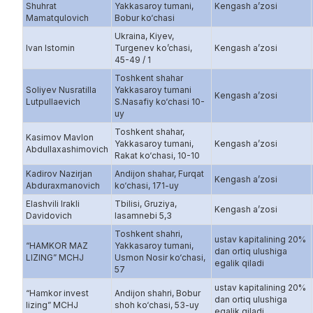
Shuhrat
Yakkasaroy tumani,
Kengash a’zosi
Mamatqulovich
Bobur ko‘chasi
Ukraina, Kiyev,
Ivan Istomin
Turgenev ko’chasi,
Kengash a’zosi
45-49 / 1
Toshkent shahar
Soliyev Nusratilla
Yakkasaroy tumani
Kengash a’zosi
Lutpullaevich
S.Nasafiy ko‘chasi 10-
uy
Toshkent shahar,
Kasimov Mavlon
Yakkasaroy tumani,
Kengash a’zosi
Abdullaxashimovich
Rakat ko‘chasi, 10-10
Kadirov Nazirjan
Andijon shahar, Furqat
Kengash a’zosi
Abduraxmanovich
ko‘chasi, 171-uy
Elashvili Irakli
Tbilisi, Gruziya,
Kengash a’zosi
Davidovich
Iasamnebi 5,3
Toshkent shahri,
ustav kapitalining 20%
“HAMKOR MAZ
Yakkasaroy tumani,
dan ortiq ulushiga
LIZING” MCHJ
Usmon Nosir ko‘chasi,
egalik qiladi
57
ustav kapitalining 20%
“Hamkor invest
Andijon shahri, Bobur
dan ortiq ulushiga
lizing” MCHJ
shoh ko‘chasi, 53-uy
egalik qiladi