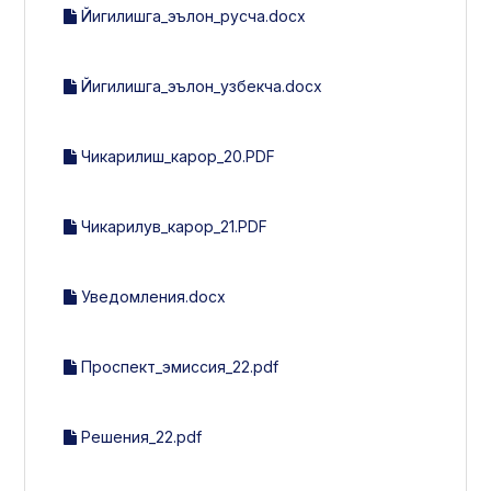
Йигилишга_эълон_русча.docx
Йигилишга_эълон_узбекча.docx
Чикарилиш_карор_20.PDF
Чикарилув_карор_21.PDF
Уведомления.docx
Проспект_эмиссия_22.pdf
Решения_22.pdf