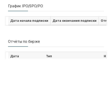
График IPO/SPO/PO
Дата начала подписки
Дата окончания подписки
Отмен
Отчёты по бирже
Дата
Тип
Наим
21 10 2024, 17:02:04
Joʻrayev Baxtiyorjon Tuymuratovich
Кварт
18 07 2024, 12:50:43
Жўраев Бахтиёржон Туймуратович
Кварт
30 05 2024, 15:51:11
Жўраев Бахтиёржон Туймуратович
Годо