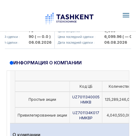
Togg
navig
mkorbank> ATB)
UZMK (<O'zmetkombinat> AJ)
79
6,099
:
Цена закрытия :
90
( — 0.0 )
6,099.96
( — 0.0 )
 сделки :
Цена последний сделки :
06.08.2026
06.08.2026
 сделки :
Дата последней сделки :
ИНФОРМАЦИЯ О КОМПАНИИ
Код ЦБ
Количество
UZ7011340005
Простые акции
125,289,246,000
HMKB
UZ701134K017
Привилегированные акции
4,040,550,000
HMKBP
О компании