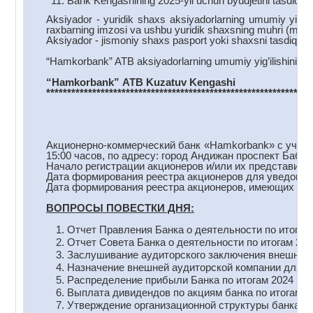
Bank Kengashining 2025-yil uchun byudjetini tasdiqlas
Aksiyador - yuridik shaxs aksiyadorlarning umumiy yig’ilis
raxbarning imzosi va ushbu yuridik shaxsning muhri (muhr 
Aksiyador - jismoniy shaxs pasport yoki shaxsni tasdiqlovc
“Hamkorbank” ATB aksiyadorlarning umumiy yig’ilishini o’t
“Hamkorbank
”
ATB
Kuzatuv
Kengashi
***************************************************************
Акционерно-коммерческий банк «Hamkorbank» с участи
15:00 часов, по адресу: город Андижан проспект Бабу
Начало регистрации акционеров и/или их представителе
Дата формирования реестра акционеров для уведомлен
Дата формирования реестра акционеров, имеющих прав
ВОПРОСЫ ПОВЕСТКИ ДНЯ:
Отчет Правления Банка о деятельности по итогам 
Отчет Совета Банка о деятельности по итогам 202
Заслушивание аудиторского заключения внешнего а
Назначение внешней аудиторской компании для пр
Распределение прибыли Банка по итогам 2024 год
Выплата дивидендов по акциям банка по итогам 20
Утверждение организационной структуры банка.