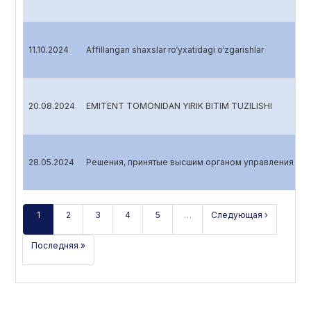
11.10.2024
Affillangan shaxslar ro‘yxatidagi o‘zgarishlar
20.08.2024
EMITENT TOMONIDAN YIRIK BITIM TUZILISHI
28.05.2024
Решения, принятые высшим органом управления эми
1
2
3
4
5
…
Следующая ›
Последняя »