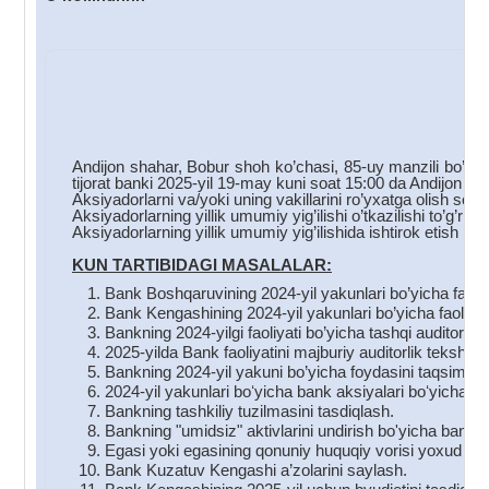
C
Andijon shahar, Bobur shoh ko’chasi, 85-uy manzili bo’yic
tijorat banki 2025-yil 19-may kuni soat 15:00 da Andijon s
Aksiyadorlarni va/yoki uning vakillarini ro’yxatga olish soa
Aksiyadorlarning yillik umumiy yig’ilishi o’tkazilishi to’g’ri
Aksiyadorlarning yillik umumiy yig’ilishida ishtirok etish hu
KUN TARTIBIDAGI MASALALAR:
Bank Boshqaruvining 2024-yil yakunlari bo’yicha faoliyat
Bank Kengashining 2024-yil yakunlari bo’yicha faoliyati 
Bankning 2024-yilgi faoliyati bo’yicha tashqi auditornin
2025-yilda Bank faoliyatini majburiy auditorlik tekshiru
Bankning 2024-yil yakuni bo’yicha foydasini taqsimlas
2024-yil yakunlari boʻyicha bank aksiyalari boʻyicha div
Bankning tashkiliy tuzilmasini tasdiqlash.
Bankning "umidsiz" aktivlarini undirish bo'yicha bank to
Egasi yoki egasining qonuniy huquqiy vorisi yoxud mer
Bank Kuzatuv Kengashi a’zolarini saylash.