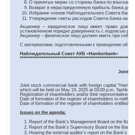
О принятых мерах со стороны банка по взысканию
Возврат в нераспределенную прибыль банка диви
Избрание членов Наблюдательного Совета банка
Утверждение сметы расходов Совета банка на 202
Акционер – юридическое лицо имеет право довери
установленном порядке доверенность с подписью руко
Акционер – физическое лицо должен иметь при себе па
С материалами, подготовленными к проведению общего
Наблюдательный Совет АКБ
«
Hamkorbank
»
***************************************************************
Joint S
Joint stock commercial bank with foreign capital “Hamko
which will be held on May 19, 2025 at 03:00 p.m. Tashkent
Registration of shareholders and/or their representatives b
Date of formation of the register of shareholders to notify
Date of formation of the register of shareholders entitled 
Issues on the a
genda:
Report of the Bank's Management Board on the Bank's 
Report of the Bank's Supervisory Board on the Bank's a
Hearing the external auditor's report on the Bank's acti