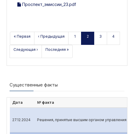
Проспект_эмиссии_23.pdf
« Первая
‹ Предыдущая
1
2
3
4
Следующая ›
Последняя »
Существенные факты
Дата
№ факта
27.12.2024
Решения, принятые высшим органом управления эмит