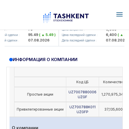
Togg
navig
Hamkorbank> ATB)
UZMK (<O'zmetkombinat> AJ)
79
6,099
я :
Цена закрытия :
95.49
( ▲ 5.49 )
6,400
( ▲ 300
ий сделки :
Цена последний сделки :
07.08.2026
07.08.2026
ей сделки :
Дата последней сделки :
ИНФОРМАЦИЯ О КОМПАНИИ
Код ЦБ
Количество
UZ7007880006
Простые акции
1,270,975,342
UZGF
UZ700788K011
Привилегированные акции
37,135,600
UZGFP
О компании