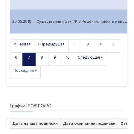
20.05.2019
Существенный факт № 6 Решения, принятые высшим 
« Первая
‹ Предыдущая
…
3
4
5
6
7
8
9
10
Следующая ›
Последняя »
График IPO/SPO/PO
Дата начала подписки
Дата окончания подписки
Отмен