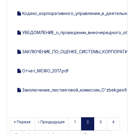
Кодекс_корпоративного_управления_в_деятельности
УВЕДОМЛЕНИЕ_о_проведении_внеочередного_общего
ЗАКЛЮЧЕНИЕ_ПО_ОЦЕНКЕ_СИСТЕМЫ_КОРПОРАТИВНОГ
Отчет_МСФО_2017.pdf
Закллючение_листинговой_комиссии_O'zbekgeofizika_з
« Первая
‹ Предыдущая
1
2
3
4