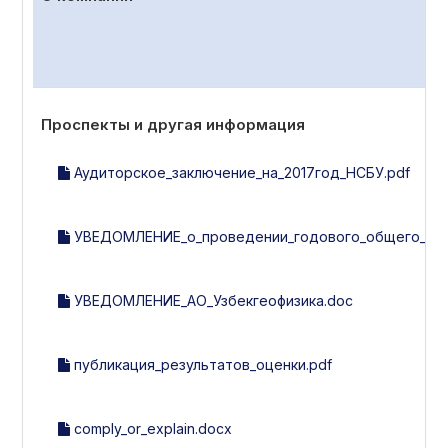
Проспекты и другая информация
Аудиторское_заключение_на_2017год_НСБУ.pdf
УВЕДОМЛЕНИЕ_о_проведении_годового_общего_собр
УВЕДОМЛЕНИЕ_АО_Узбекгеофизика.doc
публикация_результатов_оценки.pdf
comply_or_explain.docx