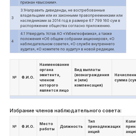
признан «высоким».
3.1Направить дивиденды, не востребованные
владельцами или их законными правопреемниками или
3
наследниками за 2014 год в размере 67 799 160 сум в
распоряжение общества согласно приложению.
4.1 Утвердить Устав АО «Узбекгеофизика», а также
положения «Об общем собрании акционеров», «О
4
наблюдательном совете», «О службе внутреннего
аудита», «О комитете по аудиту» в новой редакции.
Наименование
органа
Вид выплаты
эмитента,
(вознаграждения
Начислен
№
Ф.И.О.
членом
и (или)
сумма (су
которого
компенсация)
является лицо
Избрание членов наблюдательного совета:
Тип
Коли
Место
№
Ф.И.О.
Должность
принадлежащих
прин
работы
акций
акци