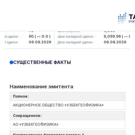
amkorbank> ATB)
UZMK (<O'zmetkombinat> AJ)
79
6,099
:
Цена закрытия :
90
( — 0.0 )
6,099.96
( — 0.0 )
й сделки :
Цена последний сделки :
06.08.2026
06.08.2026
 сделки :
Дата последней сделки :
СУЩЕСТВЕННЫЕ ФАКТЫ
Наименование эмитента
Полное:
АКЦИОНЕРНОЕ ОБЩЕСТВО «УЗБЕКГЕОФИЗИКА»
Сокращенное:
АО «УЗБЕКГЕОФИЗИКА»
Наименование биржевого тикера: *