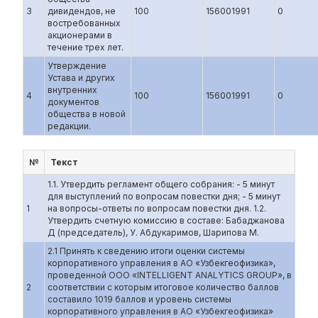
3
дивидендов, не
100
156001991
0
востребованных
акционерами в
течение трех лет.
Утверждение
Устава и других
внутренних
4
100
156001991
0
документов
общества в новой
редакции.
№
Текст
1.1. Утвердить регламент общего собрания: - 5 минут
для выступлений по вопросам повестки дня; - 5 минут
1
на вопросы-ответы по вопросам повестки дня. 1.2.
Утвердить счетную комиссию в составе: Бабаджанова
Д (председатель), У. Абдукаримов, Шарипова М.
2.1 Принять к сведению итоги оценки системы
корпоративного управления в АО «Узбекгеофизика»,
проведенной ООО «INTELLIGENT ANALYTICS GROUP», в
2
соответствии с которым итоговое количество баллов
составило 1019 баллов и уровень системы
корпоративного управления в АО «Узбекгеофизика»