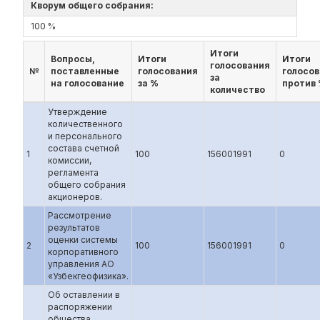
Кворум общего собрания:
100 %
Итоги
Вопросы,
Итоги
Итоги
голосования
№
поставленные
голосования
голосо
за
на голосование
за %
против
количество
Утверждение
количественного
и персонального
состава счетной
1
100
156001991
0
комиссии,
регламента
общего собрания
акционеров.
Рассмотрение
результатов
оценки системы
2
100
156001991
0
корпоративного
управления АО
«Узбекгеофизика».
Об оставлении в
распоряжении
общества