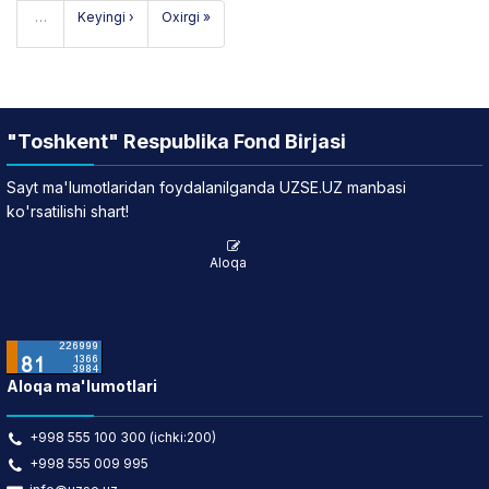
…
Keyingi ›
Oxirgi »
"Toshkent" Respublika Fond Birjasi
Sayt ma'lumotlaridan foydalanilganda UZSE.UZ manbasi
ko'rsatilishi shart!
Aloqa
Aloqa ma'lumotlari
+998 555 100 300 (ichki:200)
+998 555 009 995