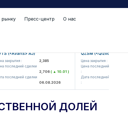
 рынку
Пресс-центр
О нас
янию на 1 сентября 2024 года
(<Kvarts> AJ)
QZSM (<Qizilqumsement> 
акрытия :
2,385
Цена закрытия :
1,208
последний сделки
Цена последний сделки
2,706
( ▲ 10.01 )
:
1,20
последней сделки
Дата последней сделки
06.08.2026
:
06.0
РСТВЕННОЙ ДОЛЕЙ