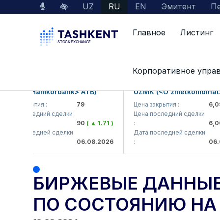
UZ
RU
EN
Эмитент
Пе
Главное
Листинг
Главная
Пресс-центр
Results
Биржевые
Корпоративное упра
KB (<Hamkorbank> ATB)
UZMK (<O'zmetkombinat> A
а закрытия :
79
Цена закрытия :
6,099
а последний сделки
Цена последний сделки
90
( ▲ 1.71 )
:
6,003
(
а последней сделки
Дата последней сделки
06.08.2026
:
06.08.
БИРЖЕВЫЕ ДАННЫЕ
ПО СОСТОЯНИЮ НА 