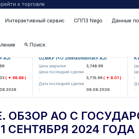
рейти к торговле
Интерактивный сервис
СППЗ Nego
Данные по
 данные. Обзор АО с государственной долей по состо
вление
Поиск
J)
UZMKP (<O'zmetkombinat> AJ)
KVTS 
Цена закрытия :
3,748.99
Цена з
Цена последний сделки
Цена 
 ▼ 96.88 )
:
3,715.99
( ▼ 8.01 )
:
Дата последней сделки
Дата 
2026
:
06.08.2026
:
. ОБЗОР АО С ГОСУДА
1 СЕНТЯБРЯ 2024 ГОДА