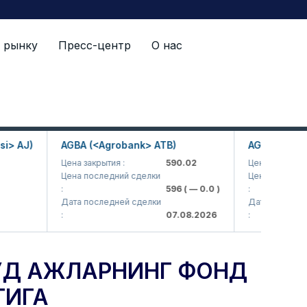
 рынку
Пресс-центр
О нас
июл ҳолатига
AJ)
AGBA (<Agrobank> ATB)
AGBAP (<Agroba
Цена закрытия :
590.02
Цена закрытия :
Цена последний сделки
Цена последний с
:
596
( — 0.0 )
:
Дата последней сделки
Дата последней с
:
07.08.2026
:
УД АЖЛАРНИНГ ФОНД
ТИГА