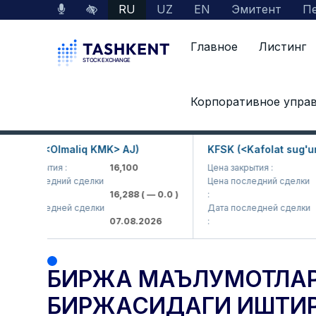
RU
UZ
EN
Эмитент
Пе
Главное
Листинг
Главная
Пресс-центр
Results
Корпоративное упра
Биржа маълумотлари. Давлат улуши мавжу
KP (<Olmaliq KMK> AJ)
KFSK (<Kafolat sug'urta 
 закрытия :
16,100
Цена закрытия :
82
а последний сделки
Цена последний сделки
16,288
( — 0.0 )
:
83.
а последней сделки
Дата последней сделки
07.08.2026
:
07.
БИРЖА МАЪЛУМОТЛАР
БИРЖАСИДАГИ ИШТИРО