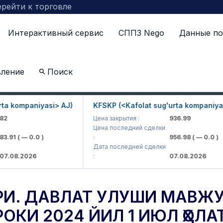
рейти к торговле
Интерактивный сервис
СППЗ Nego
Данные по
вление
Поиск
д АЖларнинг фонд биржасидаги иштироки 2024 йил 1 
kompaniyasi> AJ)
KFSKP (<Kafolat sug'urta kompaniyasi> 
Цена закрытия :
936.99
Цена последний сделки
91
( — 0.0 )
:
956.98
( — 0.0 )
Дата последней сделки
08.2026
:
07.08.2026
И. ДАВЛАТ УЛУШИ МАВЖ
КИ 2024 ЙИЛ 1 ИЮЛ ҲОЛА