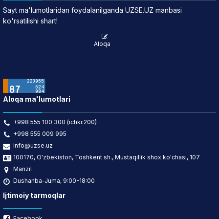
Sayt ma'lumotlaridan foydalanilganda UZSE.UZ manbasi
ko'rsatilishi shart!
Aloqa
Aloqa ma'lumotlari
+998 555 100 300 (ichki:200)
+998 555 009 995
info@uzse.uz
100170, O'zbekiston, Toshkent sh., Mustaqillik shox ko'chasi, 107
Manzil
Dushanba-Juma, 9:00-18:00
Ijtimoiy tarmoqlar
Facebook