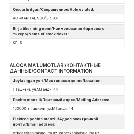
Qisqartirilgan/Сокращенное/Abbreviated:
АО «KAPITAL SUG’URTA»
Birja tikerining nomi/Наименование биржевого
тикера/Name of stock ticker:
KPLS
ALOQA MA’LUMOTLARI/КОНТАКТНЫЕ
ДАННЫЕ/CONTACT INFORMATION
Joylashgan yeri/Местонахождение/Location:
г.Ташкент, ул.М.Ганди, 44
Pochta manzili/Почтовый адрес/Mailing Address:
100000, г.Ташкент, ул.М.Ганди, 44
Elektron pochta manzili/Адрес электронной
почты/Email address:
offiсe@kapitalsugurta.uz, info@kapitalsugurta.uz