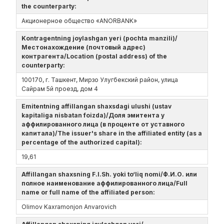
the counterparty:
Акционерное общество «ANORBANK»
Kontragentning joylashgan yeri (pochta manzili)/
Местонахождение (почтовый адрес)
контрагента/Location (postal address) of the
counterparty:
100170, г. Ташкент, Мирзо Улугбекский район, улица
Сайрам 5й проезд, дом 4
Emitentning affillangan shaxsdagi ulushi (ustav
kapitaliga nisbatan foizda)/Доля эмитента у
аффилированного лица (в проценте от уставного
капитала)/The issuer's share in the affiliated entity (as a
percentage of the authorized capital):
19,61
Affillangan shaxsning F.I.Sh. yoki to‘liq nomi/Ф.И.О. или
полное наименование аффилированного лица/Full
name or full name of the affiliated person:
Olimov Kaxramonjon Anvarovich