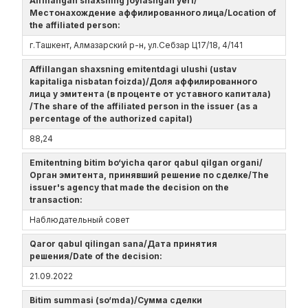
Affillangan shaxsning joylashgan yeri/
Местонахождение аффилированного лица/Location of
the affiliated person:
г.Ташкент, Алмазарский р-н, ул.Себзар Ц17/18, 4/141
Affillangan shaxsning emitentdagi ulushi (ustav
kapitaliga nisbatan foizda)/Доля аффилированного
лица у эмитента (в проценте от уставного капитала)
/The share of the affiliated person in the issuer (as a
percentage of the authorized capital)
88,24
Emitentning bitim bo‘yicha qaror qabul qilgan organi/
Орган эмитента, принявший решение по сделке/The
issuer's agency that made the decision on the
transaction:
Наблюдательный совет
Qaror qabul qilingan sana/Дата принятия
решения/Date of the decision:
21.09.2022
Bitim summasi (so‘mda)/Сумма сделки