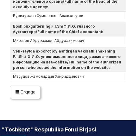
исполнительного органа/Full name of the head of the
executive agency:
Бурихужаев Хумоюнхон Авазхон угли
Bosh buxgalterning F.I.Sh/Ф.И.О. главного
бухгалтера/Full name of the Chief accountant:
Мирзаев Абдурахмон Абдурахимович
Veb-saytda axborot joylashtirgan vakolatli shaxsning
F.I.Sh./ Ф.И.О. уполномоченного лица, разместившего
информацию на веб-сайте/Full name of the authorized
person who posted the information on the website:
Масудов Жамолиддин Хайриддинович
Orqaga
"Toshkent" Respublika Fond Birjasi