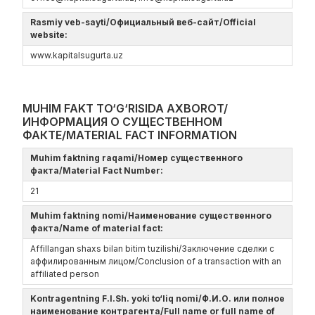
Rasmiy veb-sayti/Официальный веб-сайт/Official
website:
www.kapitalsugurta.uz
MUHIM FAKT TO‘G‘RISIDA AXBOROT/
ИНФОРМАЦИЯ О СУЩЕСТВЕННОМ
ФАКТЕ/MATERIAL FACT INFORMATION
Muhim faktning raqami/Номер существенного
факта/Material Fact Number:
21
Muhim faktning nomi/Наименование существенного
факта/Name of material fact:
Affillangan shaxs bilan bitim tuzilishi/Заключение сделки с
аффилированным лицом/Conclusion of a transaction with an
affiliated person
Kontragentning F.I.Sh. yoki to‘liq nomi/Ф.И.О. или полное
наименование контрагента/Full name or full name of