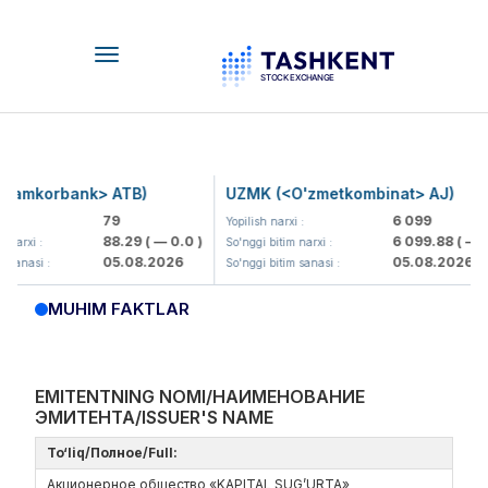
Toggle
navigation
amkorbank> ATB)
UZMK (<O'zmetkombinat> AJ)
79
6 099
:
Yopilish narxi :
88.29
( — 0.0 )
6 099.88
( — 0.
narxi :
So'nggi bitim narxi :
05.08.2026
05.08.2026
sanasi :
So'nggi bitim sanasi :
MUHIM FAKTLAR
EMITENTNING NOMI/НАИМЕНОВАНИЕ
ЭМИТЕНТА/ISSUER'S NAME
To‘liq/Полное/Full:
Акционерное общество «KAPITAL SUG’URTA»