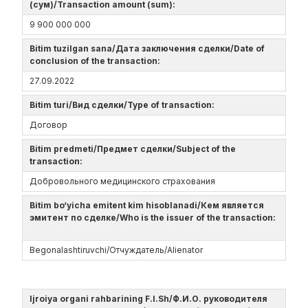
(сум)/Transaction amount (sum):
9 900 000 000
Bitim tuzilgan sana/Дата заключения сделки/Date of
conclusion of the transaction:
27.09.2022
Bitim turi/Вид сделки/Type of transaction:
Договор
Bitim predmeti/Предмет сделки/Subject of the
transaction:
Добровольного медицинского страхования
Bitim bo‘yicha emitent kim hisoblanadi/Кем является
эмитент по сделке/Who is the issuer of the transaction:
Begonalashtiruvchi/Отчуждатель/Alienator
Ijroiya organi rahbarining F.I.Sh/Ф.И.О. руководителя