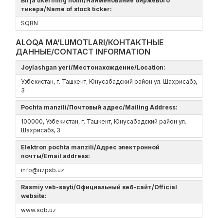
Birja tikerining nomi/Наименование биржевого
тикера/Name of stock ticker:
SQBN
ALOQA MA’LUMOTLARI/КОНТАКТНЫЕ
ДАННЫЕ/CONTACT INFORMATION
Joylashgan yeri/Местонахождение/Location:
Узбекистан, г. Ташкент, Юнусабадский район ул. Шахрисабз,
3
Pochta manzili/Почтовый адрес/Mailing Address:
100000, Узбекистан, г. Ташкент, Юнусабадский район ул.
Шахрисабз, 3
Elektron pochta manzili/Адрес электронной
почты/Email address:
info@uzpsb.uz
Rasmiy veb-sayti/Официальный веб-сайт/Official
website:
www.sqb.uz