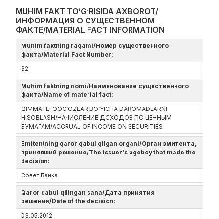
MUHIM FAKT TO‘G‘RISIDA AXBOROT/
ИНФОРМАЦИЯ О СУЩЕСТВЕННОМ
ФАКТЕ/MATERIAL FACT INFORMATION
Muhim faktning raqami/Номер существенного
факта/Material Fact Number:
32
Muhim faktning nomi/Наименование существенного
факта/Name of material fact:
QIMMATLI QOG‘OZLAR BO‘YICHA DAROMADLARNI
HISOBLASH/НАЧИСЛЕНИЕ ДОХОДОВ ПО ЦЕННЫМ
БУМАГАМ/ACCRUAL OF INCOME ON SECURITIES
Emitentning qaror qabul qilgan organi/Орган эмитента,
принявший решение/The issuer's agebcy that made the
decision:
Совет Банка
Qaror qabul qilingan sana/Дата принятия
решения/Date of the decision:
03.05.2012