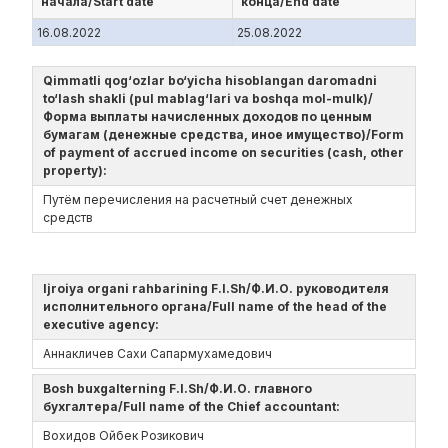
начала/Start date
конца/End date
16.08.2022
25.08.2022
Qimmatli qog‘ozlar bo‘yicha hisoblangan daromadni
to‘lash shakli (pul mablag‘lari va boshqa mol-mulk)/
Форма выплаты начисленных доходов по ценным
бумагам (денежные средства, иное имущество)/Form
of payment of accrued income on securities (cash, other
property):
Путём перечисления на расчетный счет денежных
средств
Ijroiya organi rahbarining F.I.Sh/Ф.И.О. руководителя
исполнительного органа/Full name of the head of the
executive agency:
Аннакличев Сахи Сапармухамедович
Bosh buxgalterning F.I.Sh/Ф.И.О. главного
бухгалтера/Full name of the Chief accountant:
Вохидов Ойбек Розикович