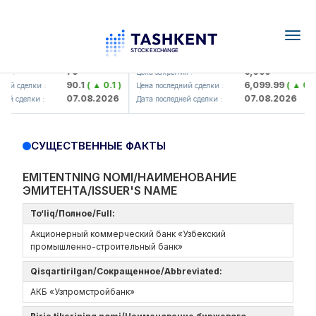
Togg
navig
amkorbank> ATB)
UZMK (<O'zmetkombinat> AJ)
79
6,099
я :
Цена закрытия :
90.1
( ▲ 0.1 )
6,099.99
( ▲ 0.03
ий сделки :
Цена последний сделки :
07.08.2026
07.08.2026
й сделки :
Дата последней сделки :
СУЩЕСТВЕННЫЕ ФАКТЫ
EMITENTNING NOMI/НАИМЕНОВАНИЕ
ЭМИТЕНТА/ISSUER'S NAME
To‘liq/Полное/Full:
Акционерный коммерческий банк «Узбекский
промышленно-строительный банк»
Qisqartirilgan/Сокращенное/Abbreviated:
АКБ «Узпромстройбанк»