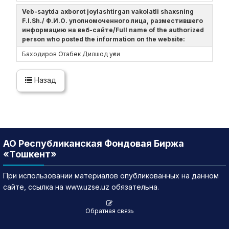
Veb-saytda axborot joylashtirgan vakolatli shaxsning
F.I.Sh./ Ф.И.О. уполномоченного лица, разместившего
информацию на веб-сайте/Full name of the authorized
person who posted the information on the website:
Баходиров Отабек Дилшод уғли
Назад
АО Республиканская Фондовая Биржа
«Тошкент»
При использовании материалов опубликованных на данном
сайте, ссылка на www.uzse.uz обязательна.
Обратная связь