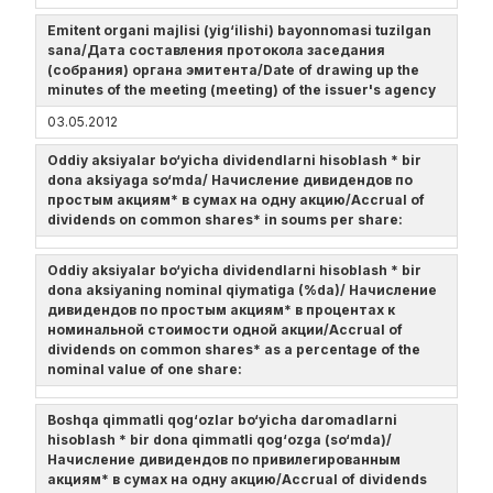
Emitent organi majlisi (yig‘ilishi) bayonnomasi tuzilgan
sana/Дата составления протокола заседания
(собрания) органа эмитента/Date of drawing up the
minutes of the meeting (meeting) of the issuer's agency
03.05.2012
Oddiy aksiyalar bo‘yicha dividendlarni hisoblash * bir
dona aksiyaga so‘mda/ Начисление дивидендов по
простым акциям* в сумах на одну акцию/Accrual of
dividends on common shares* in soums per share:
Oddiy aksiyalar bo‘yicha dividendlarni hisoblash * bir
dona aksiyaning nominal qiymatiga (%da)/ Начисление
дивидендов по простым акциям* в процентах к
номинальной стоимости одной акции/Accrual of
dividends on common shares* as a percentage of the
nominal value of one share:
Boshqa qimmatli qog‘ozlar bo‘yicha daromadlarni
hisoblash * bir dona qimmatli qog‘ozga (so‘mda)/
Начисление дивидендов по привилегированным
акциям* в сумах на одну акцию/Accrual of dividends