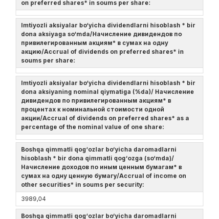
on preferred shares* in soums per share:
Imtiyozli aksiyalar bo‘yicha dividendlarni hisoblash * bir
dona aksiyaga so‘mda/Начисление дивидендов по
привилегированным акциям* в сумах на одну
акцию/Accrual of dividends on preferred shares* in
soums per share:
Imtiyozli aksiyalar bo‘yicha dividendlarni hisoblash * bir
dona aksiyaning nominal qiymatiga (%da)/ Начисление
дивидендов по привилегированным акциям* в
процентах к номинальной стоимости одной
акции/Accrual of dividends on preferred shares* as a
percentage of the nominal value of one share:
Boshqa qimmatli qog‘ozlar bo‘yicha daromadlarni
hisoblash * bir dona qimmatli qog‘ozga (so‘mda)/
Начисление доходов по иным ценным бумагам* в
сумах на одну ценную бумагу/Accrual of income on
other securities* in soums per security:
3989,04
Boshqa qimmatli qog‘ozlar bo‘yicha daromadlarni