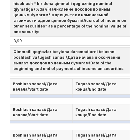
hisoblash * bir dona qimmatli qog‘ozning nominal
qiymatiga (%da)/ Начисление доходов по иным
ценным бумагам* в процентах к номинальной
стоимости одной ценной бумаги/Accrual of income on
other securities* as a percentage of the nominal value of
one security:
3,99
Qimmatli qog‘ozlar bo‘yicha daromadlarni to‘lashni
boshlash va tugash sanasi/Дата начала и окончания
выплат доходов по ценным бумагам/Date of the
beginning and end of payments of income on securities
Boshlash sanasi/Дата
Tugash sanasi/Дата
начала/Start date
конца/End date
Boshlash sanasi/Дата
Tugash sanasi/Дата
начала/Start date
конца/End date
Boshlash sanasi/Дата
Tugash sanasi/Дата