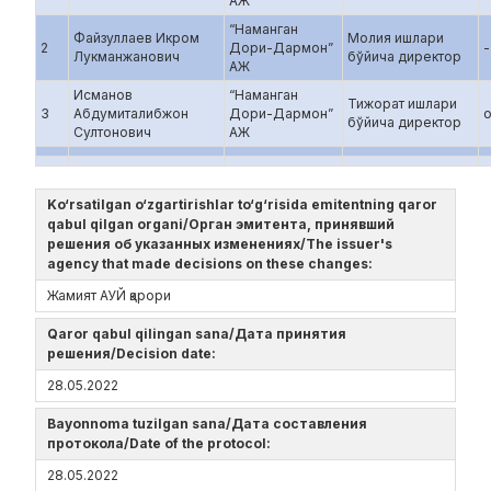
АЖ
“Наманган
Файзуллаев Икром
Молия ишлари
2
Дори-Дармон”
-
Лукманжанович
бўйича директор
АЖ
Исманов
“Наманган
Тижорат ишлари
3
Абдумиталибжон
Дори-Дармон”
бўйича директор
Султонович
АЖ
Ko‘rsatilgan o‘zgartirishlar to‘g‘risida emitentning qaror
qabul qilgan organi/Орган эмитента, принявший
решения об указанных изменениях/The issuer's
agency that made decisions on these changes:
Жамият АУЙ қарори
Qaror qabul qilingan sana/Дата принятия
решения/Decision date:
28.05.2022
Bayonnoma tuzilgan sana/Дата составления
протокола/Date of the protocol:
28.05.2022