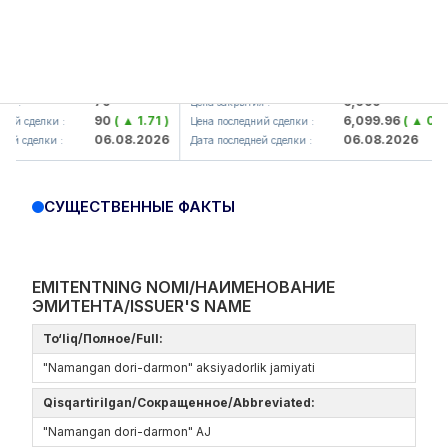
mkorbank> ATB)
UZMK (<O'zmetkombinat> AJ)
79
6,099
:
Цена закрытия :
90
( ▲ 1.71 )
6,099.96
( ▲ 0.08 )
 сделки :
Цена последний сделки :
06.08.2026
06.08.2026
 сделки :
Дата последней сделки :
СУЩЕСТВЕННЫЕ ФАКТЫ
EMITENTNING NOMI/НАИМЕНОВАНИЕ
ЭМИТЕНТА/ISSUER'S NAME
To‘liq/Полное/Full:
"Namangan dori-darmon" aksiyadorlik jamiyati
Qisqartirilgan/Сокращенное/Abbreviated:
"Namangan dori-darmon" AJ