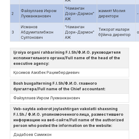
АЖ
"Наманган
Файзуллаев Икром
жамият Молия
2
Дори-Дармон"
-
Лукманжанович
директори
АЖ
Исманов
"Наманган
Тижорат ишлари
3
Абдумиталибжон
Дори-Дармон"
бўйича директор
Султонович
АЖ
Ijroiya organi rahbarining F.I.Sh/Ф.И.О. руководителя
исполнительного органа/Full name of the head of the
executive agency:
Қосимов Азизбек Раҳимбердиевич
Bosh buxgalterning F.I.Sh/Ф.И.О. главного
бухгалтера/Full name of the Chief accountant:
Файзуллаев Икром Лукманжанович
Veb-saytda axborot joylashtirgan vakolatli shaxsning
F.I.Sh./ Ф.И.О. уполномоченного лица, разместившего
информацию на веб-сайте/Full name of the authorized
person who posted the information on the website:
Дадабоев Самижон