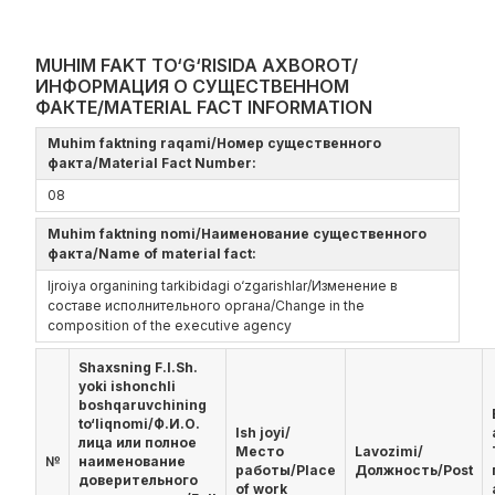
MUHIM FAKT TO‘G‘RISIDA AXBOROT/
ИНФОРМАЦИЯ О СУЩЕСТВЕННОМ
ФАКТЕ/MATERIAL FACT INFORMATION
Muhim faktning raqami/Номер существенного
факта/Material Fact Number:
08
Muhim faktning nomi/Наименование существенного
факта/Name of material fact:
Ijroiya organining tarkibidagi o‘zgarishlar/Изменение в
составе исполнительного органа/Change in the
composition of the executive agency
Shaxsning F.I.Sh.
yoki ishonchli
boshqaruvchining
to‘liqnomi/Ф.И.О.
Ish joyi/
лица или полное
Место
Lavozimi/
№
наименование
работы/Place
Должность/Post
доверительного
of work