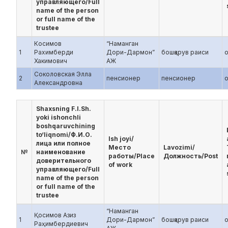
управляющего/Full
name of the person
or full name of the
trustee
Косимов
“Наманган
1
Рахимберди
Дори-Дармон”
бошқарув раиси
Хакимович
АЖ
Соколовская Элла
2
пенсионер
пенсионер
Александровна
Shaxsning F.I.Sh.
yoki ishonchli
boshqaruvchining
to‘liqnomi/Ф.И.О.
Ish joyi/
лица или полное
Место
Lavozimi/
№
наименование
работы/Place
Должность/Post
доверительного
of work
управляющего/Full
name of the person
or full name of the
trustee
“Наманган
Қосимов Азиз
1
Дори-Дармон”
бошқарув раиси
Раҳимбердиевич