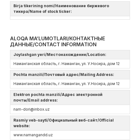
Birja tikerining nomi/Наименование биржевого
тикера/Name of stock ticker:
ALOQA MA’LUMOTLARI/КОНТАКТНЫЕ
ДАННЫЕ/CONTACT INFORMATION
Joylashgan yeri/Местонахождение/Location:
Наманганская область, г. Наманган, ул. У.Носира, дом 12
Pochta manzili/Почтовый адрес/Mailing Address:
Наманганская область, г. Наманган, ул. У.Носира, дом 12
Elektron pochta manzili/Адрес электронной
почты/Email address:
nam-dori@inbox.uz
Rasmiy veb-sayti/Официальный веб-сайт/Official
website:
www.namangandd.uz