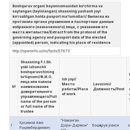
Boshqaruv organi bayonnomasidan ko‘chirma va
saylangan (tayinlangan) shaxsning yashash joyi
ko‘rsatilgan holda pasport ma’lumotlari/ Выписка из
протокола органа управления и паспортные данные
избранного (назначенного) лица, с указанием его
места жительства/Extract from the protocol of the
governing agency and passport data of the elected
(appointed) person, indicating his place of residence
http://openinfo.uz/ru/facts/57671/
Shaxsning F.I.Sh.
yoki ishonchli
boshqaruvchining
to‘liqnomi/Ф.И.О.
Ish joyi/
лица или полное
Место
Lavozimi/
№
наименование
работы/Place
Должность/Post
доверительного
of work
управляющего/Full
name of the person
or full name of the
trustee
"Наманган
Қосимов Азиз
1
Дори-Дармон"
бошқарув раиси
Раҳимбердиевич