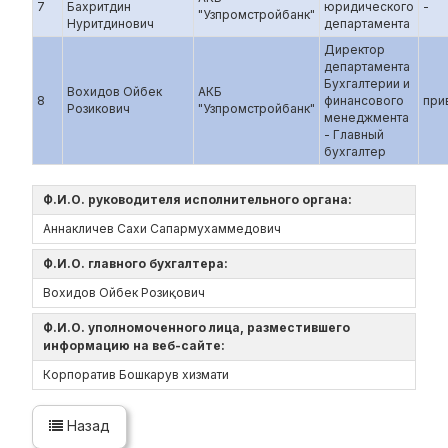
7
Бахритдин
юридического
-
"Узпромстройбанк"
Нуритдинович
департамента
Директор
департамента
Бухгалтерии и
Вохидов Ойбек
АКБ
8
финансового
при
Розикович
"Узпромстройбанк"
менеджмента
- Главный
бухгалтер
Ф.И.О. руководителя исполнительного органа:
Аннакличев Сахи Сапармухаммедович
Ф.И.О. главного бухгалтера:
Вохидов Ойбек Розиқович
Ф.И.О. уполномоченного лица, разместившего
информацию на веб-сайте:
Корпоратив Бошкарув хизмати
Назад