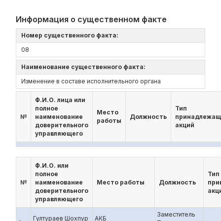
Информация о существенном факте
Номер существенного факта:
08
Наименование существенного факта:
Изменение в составе исполнительного органа
Ф.И.О. лица или
полное
Тип
Место
№
наименование
Должность
принадлежащ
работы
доверительного
акций
управляющего
Ф.И.О. или
полное
Тип
№
наименование
Место работы
Должность
при
доверительного
акц
управляющего
Заместитель
Гултураев Шохпур
АКБ