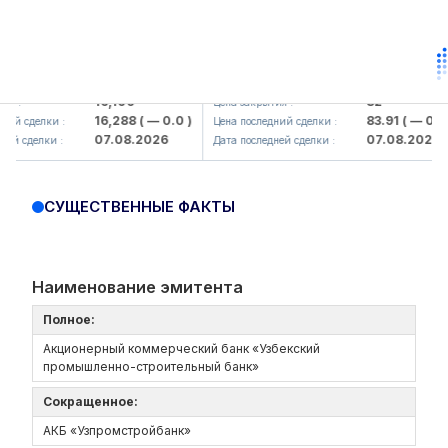
lmaliq KMK> AJ)
KFSK (<Kafolat sug'urta kompaniya
16,100
82
:
Цена закрытия :
16,288
( — 0.0 )
83.91
( — 0.0 )
й сделки :
Цена последний сделки :
07.08.2026
07.08.2026
 сделки :
Дата последней сделки :
СУЩЕСТВЕННЫЕ ФАКТЫ
Наименование эмитента
Полное:
Акционерный коммерческий банк «Узбекский
промышленно-строительный банк»
Сокращенное:
АКБ «Узпромстройбанк»