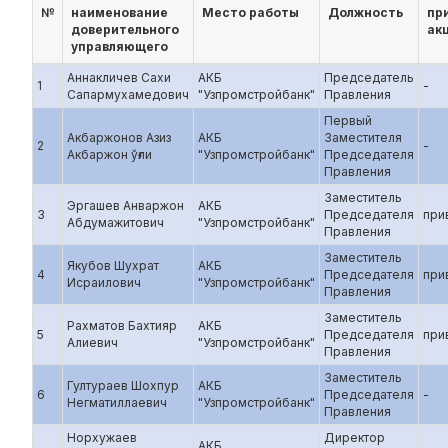
№
наименование
Место работы
Должность
пр
доверительного
ак
управляющего
Аннакличев Сахи
АКБ
Председатель
1
-
Сапармухамедович
"Узпромстройбанк"
Правления
Первый
Акбаржонов Азиз
АКБ
Заместителя
2
-
Акбаржон ўғли
"Узпромстройбанк"
Председателя
Правления
Заместитель
Эргашев Анваржон
АКБ
3
Председателя
при
Абдумажитович
"Узпромстройбанк"
Правления
Заместитель
Якубов Шухрат
АКБ
4
Председателя
при
Исраилович
"Узпромстройбанк"
Правления
Заместитель
Рахматов Бахтияр
АКБ
5
Председателя
при
Алиевич
"Узпромстройбанк"
Правления
Заместитель
Гултураев Шохпур
АКБ
6
Председателя
-
Негматиллаевич
"Узпромстройбанк"
Правления
Норхужаев
Директор
АКБ