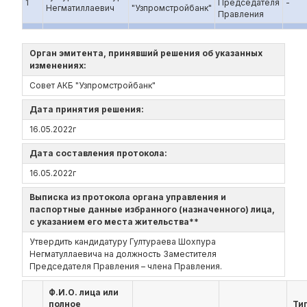
1
Председателя
-
Негматиллаевич
"Узпромстройбанк"
Правления
Орган эмитента, принявший решения об указанных
изменениях:
Совет АКБ "Узпромстройбанк"
Дата принятия решения:
16.05.2022г
Дата составления протокола:
16.05.2022г
Выписка из протокола органа управления и
паспортные данные избранного (назначенного) лица,
с указанием его места жительства**
Утвердить кандидатуру Гултураева Шохпура
Негматуллаевича на должность Заместителя
Председателя Правления – члена Правления.
Ф.И.О. лица или
полное
Ти