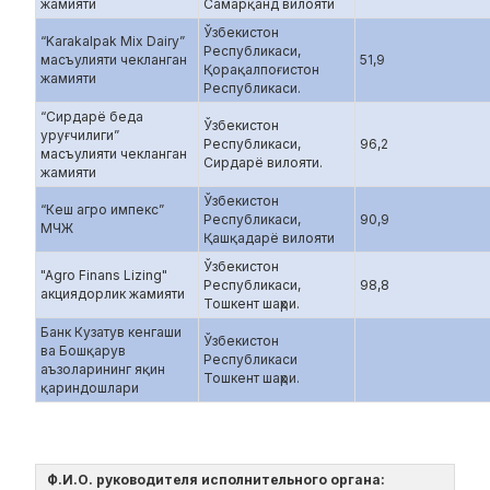
жамияти
Самарқанд вилояти
Ўзбекистон
“Karakalpak Mix Dairy”
Республикаси,
масъулияти чекланган
51,9
Қорақалпоғистон
жамияти
Республикаси.
“Сирдарё беда
Ўзбекистон
уруғчилиги”
Республикаси,
96,2
масъулияти чекланган
Сирдарё вилояти.
жамияти
Ўзбекистон
“Кеш агро импекс”
Республикаси,
90,9
МЧЖ
Қашқадарё вилояти
Ўзбекистон
"Agro Finans Lizing"
Республикаси,
98,8
акциядорлик жамияти
Тошкент шаҳри.
Банк Кузатув кенгаши
Ўзбекистон
ва Бошқарув
Республикаси
аъзоларининг яқин
Тошкент шаҳри.
қариндошлари
Ф.И.О. руководителя исполнительного органа: