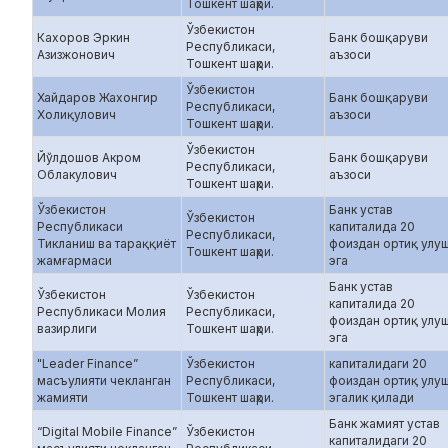
Тошкент шаҳри.
Ўзбекистон
Кахоров Эркин
Банк бошқаруви
Республикаси,
Азизжонович
аъзоси
Тошкент шаҳри.
Ўзбекистон
Хайдаров Жахонгир
Банк бошқаруви
Республикаси,
Холиқулович
аъзоси
Тошкент шаҳри.
Ўзбекистон
Йўлдошов Акром
Банк бошқаруви
Республикаси,
Облакулович
аъзоси
Тошкент шаҳри.
Ўзбекистон
Банк устав
Ўзбекистон
Республикаси
капиталида 20
Республикаси,
Тикланиш ва тараққиёт
фоиздан ортиқ улу
Тошкент шаҳри.
жамғармаси
эга
Банк устав
Ўзбекистон
Ўзбекистон
капиталида 20
Республикаси Молия
Республикаси,
фоиздан ортиқ улу
вазирлиги
Тошкент шаҳри.
эга
"Leader Finance”
Ўзбекистон
капиталидаги 20
масъулияти чекланган
Республикаси,
фоиздан ортиқ улу
жамияти
Тошкент шаҳри.
эгалик қилади
Банк жамият устав
“Digital Mobile Finance”
Ўзбекистон
капиталидаги 20