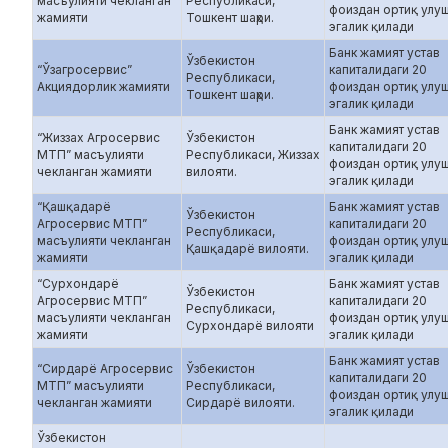
масъулияти чекланган
Республикаси,
фоиздан ортиқ улу
жамияти
Тошкент шаҳри.
эгалик қилади
Банк жамият устав
Ўзбекистон
“Ўзагросервис”
капиталидаги 20
Республикаси,
Акциядорлик жамияти
фоиздан ортиқ улу
Тошкент шаҳри.
эгалик қилади
Банк жамият устав
“Жиззах Агросервис
Ўзбекистон
капиталидаги 20
МТП” масъулияти
Республикаси, Жиззах
фоиздан ортиқ улу
чекланган жамияти
вилояти.
эгалик қилади
“Қашқадарё
Банк жамият устав
Ўзбекистон
Агросервис МТП”
капиталидаги 20
Республикаси,
масъулияти чекланган
фоиздан ортиқ улу
Қашқадарё вилояти.
жамияти
эгалик қилади
“Сурхондарё
Банк жамият устав
Ўзбекистон
Агросервис МТП”
капиталидаги 20
Республикаси,
масъулияти чекланган
фоиздан ортиқ улу
Сурхондарё вилояти
жамияти
эгалик қилади
Банк жамият устав
“Сирдарё Агросервис
Ўзбекистон
капиталидаги 20
МТП” масъулияти
Республикаси,
фоиздан ортиқ улу
чекланган жамияти
Сирдарё вилояти.
эгалик қилади
Ўзбекистон