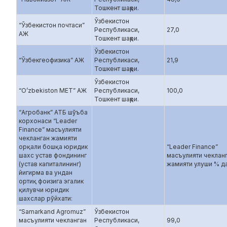
Тошкент шаҳри.
Ўзбекистон
“Ўзбекистон почтаси”
Республикаси,
27,0
АЖ
Тошкент шаҳри.
Ўзбекистон
“Ўзбекгеофизика” АЖ
Республикаси,
21,9
Тошкент шаҳри.
Ўзбекистон
“O’zbekiston MET” АЖ
Республикаси,
100,0
Тошкент шаҳри.
“Агробанк” АТБ шўъба
корхонаси “Leader
Finance” масъулияти
чекланган жамияти
орқали бошқа юридик
“Leader Finance”
шахс устав фондининг
масъулияти чеклан
(устав капиталининг)
жамияти улуши % д
йигирма ва ундан
ортиқ фоизига эгалик
қилувчи юридик
шахслар рўйхати:
“Samarkand Agromuz”
Ўзбекистон
масъулияти чекланган
Республикаси,
99,0