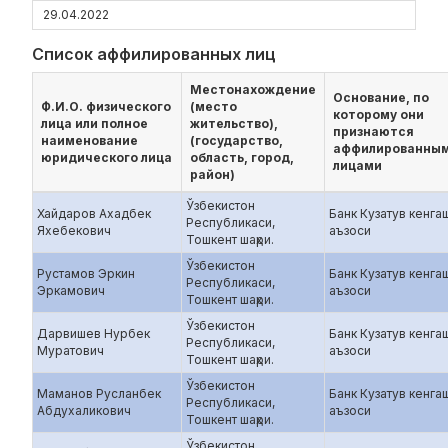
29.04.2022
Список аффилированных лиц
Местонахождение
Основание, по
Ф.И.О. физического
(место
которому они
лица или полное
жительство),
признаются
наименование
(государство,
аффилированны
юридического лица
область, город,
лицами
район)
Ўзбекистон
Хайдаров Ахадбек
Банк Кузатув кенга
Республикаси,
Яхебекович
аъзоси
Тошкент шаҳри.
Ўзбекистон
Рустамов Эркин
Банк Кузатув кенга
Республикаси,
Эркамович
аъзоси
Тошкент шаҳри.
Ўзбекистон
Дарвишев Нурбек
Банк Кузатув кенга
Республикаси,
Муратович
аъзоси
Тошкент шаҳри.
Ўзбекистон
Маманов Русланбек
Банк Кузатув кенга
Республикаси,
Абдухаликович
аъзоси
Тошкент шаҳри.
Ўзбекистон