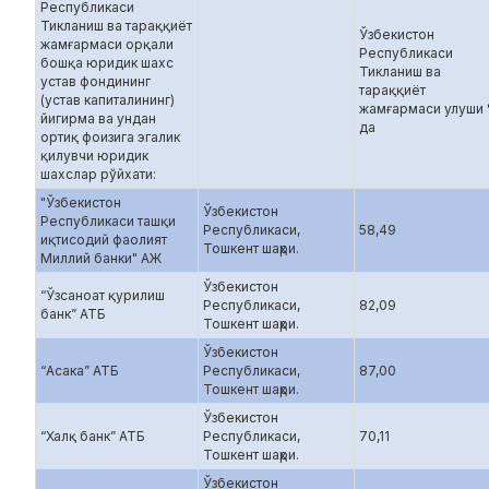
Республикаси
Тикланиш ва тараққиёт
Ўзбекистон
жамғармаси орқали
Республикаси
бошқа юридик шахс
Тикланиш ва
устав фондининг
тараққиёт
(устав капиталининг)
жамғармаси улуши
йигирма ва ундан
да
ортиқ фоизига эгалик
қилувчи юридик
шахслар рўйхати:
"Ўзбекистон
Ўзбекистон
Республикаси ташқи
Республикаси,
58,49
иқтисодий фаолият
Тошкент шаҳри.
Миллий банки" АЖ
Ўзбекистон
“Ўзсаноат қурилиш
Республикаси,
82,09
банк” АТБ
Тошкент шаҳри.
Ўзбекистон
“Асака” АТБ
Республикаси,
87,00
Тошкент шаҳри.
Ўзбекистон
“Халқ банк” АТБ
Республикаси,
70,11
Тошкент шаҳри.
Ўзбекистон