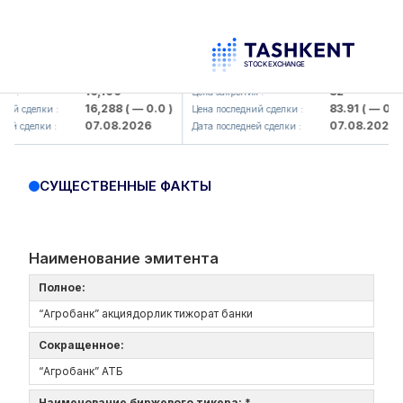
maliq KMK> AJ)
KFSK (<Kafolat sug'urta kompaniyas
16,100
82
Цена закрытия :
16,288
( — 0.0 )
83.91
( — 0.0 )
сделки :
Цена последний сделки :
07.08.2026
07.08.2026
делки :
Дата последней сделки :
СУЩЕСТВЕННЫЕ ФАКТЫ
Наименование эмитента
Полное:
“Агробанк” акциядорлик тижорат банки
Сокращенное:
“Агробанк” АТБ
Наименование биржевого тикера: *