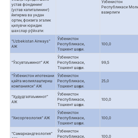
Ўзбекистон
устав фондининг
Республикаси Мол
(устав капиталининг)
вазирлиги
йигирма ва ундан
ортиқ фоизига эгалик
қилувчи юридик
шахслар рўйхати:
Ўзбекистон
“Uzbekistan Airways”
Республикаси,
100,0
АЖ
Тошкент шаҳри.
Ўзбекистон
“Ўзсувтаъминот” АЖ
Республикаси,
99,5
Тошкент шаҳри.
“Ўзбекистон ипотекани
Ўзбекистон
қайта молиялаштириш
Республикаси,
25,0
компанияси” АЖ
Тошкент шаҳри.
Ўзбекистон
“Ҳудудгазтаъминот”
Республикаси,
100,0
АЖ
Тошкент шаҳри.
Ўзбекистон
“Хисоргеология” АЖ
Республикаси,
100,0
Тошкент шаҳри.
Ўзбекистон
“Самаркандгеология”
Республикаси,
100,0