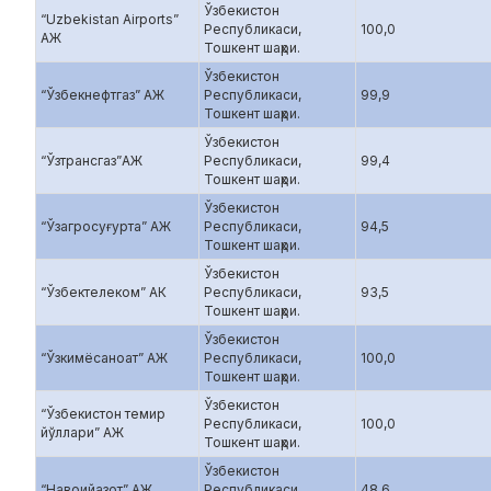
Ўзбекистон
“Uzbekistan Airports”
Республикаси,
100,0
АЖ
Тошкент шаҳри.
Ўзбекистон
“Ўзбекнефтгаз” АЖ
Республикаси,
99,9
Тошкент шаҳри.
Ўзбекистон
“Ўзтрансгаз”АЖ
Республикаси,
99,4
Тошкент шаҳри.
Ўзбекистон
“Ўзагросуғурта” АЖ
Республикаси,
94,5
Тошкент шаҳри.
Ўзбекистон
“Ўзбектелеком” АК
Республикаси,
93,5
Тошкент шаҳри.
Ўзбекистон
“Ўзкимёсаноат” АЖ
Республикаси,
100,0
Тошкент шаҳри.
Ўзбекистон
“Ўзбекистон темир
Республикаси,
100,0
йўллари” АЖ
Тошкент шаҳри.
Ўзбекистон
“Навоийазот” АЖ
Республикаси,
48,6