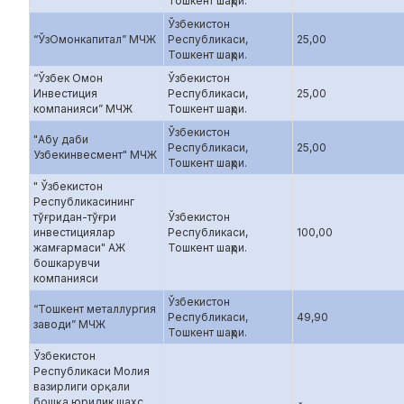
Тошкент шаҳри.
Ўзбекистон
“ЎзОмонкапитал” МЧЖ
Республикаси,
25,00
Тошкент шаҳри.
“Ўзбек Омон
Ўзбекистон
Инвестиция
Республикаси,
25,00
компанияси” МЧЖ
Тошкент шаҳри.
Ўзбекистон
"Абу даби
Республикаси,
25,00
Узбекинвесмент" МЧЖ
Тошкент шаҳри.
" Ўзбекистон
Республикасининг
тўғридан-тўғри
Ўзбекистон
инвестициялар
Республикаси,
100,00
жамғармаси" АЖ
Тошкент шаҳри.
бошкарувчи
компанияси
Ўзбекистон
“Тошкент металлургия
Республикаси,
49,90
заводи” МЧЖ
Тошкент шаҳри.
Ўзбекистон
Республикаси Молия
вазирлиги орқали
бошқа юридик шахс