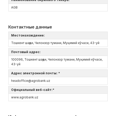
AGB
Контактные данные
Местонахождение:
Тошкент шаҳри, Чилонзор тумани, Муқимий кўчаси, 43-уй
Почтовый адрес:
100096, Тошкент шаҳри, Чилонзор тумани, Муқимий кўчаси,
43-уй
Адрес электронной почты: *
headoffice@agrobank.uz
Официальный веб-сайт:*
www.agrobank.uz