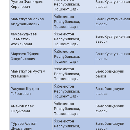
Рузиев Фазлиддин
Банк Кузатув кенга
Республикаси,
Киранович
аъзоси
Тошкент шаҳри.
Ўзбекистон
Маматкулов Илхом
Банк Кузатув кенга
Республикаси,
Абдурашидович
аъзоси
Тошкент шаҳри.
Хамрахуджаев
Ўзбекистон
Банк Кузатув кенга
Неъматхон
Республикаси,
аъзоси
Яхёханович
Тошкент шаҳри.
Ўзбекистон
Мирзаев Тўлқин
Банк Кузатув кенга
Республикаси,
Эшқобилович
аъзоси
Тошкент шаҳри.
Ўзбекистон
Маматкулов Рустам
Банк бошқаруви
Республикаси,
Уктамович
раиси
Тошкент шаҳри.
Ўзбекистон
Расулов Шухрат
Банк бошқаруви
Республикаси,
Гайратович
аъзоси
Тошкент шаҳри.
Ўзбекистон
Аманов Илёс
Банк бошқаруви
Республикаси,
Сидикович
аъзоси
Тошкент шаҳри.
Ўзбекистон
Тўраев Азамат
Банк бошқаруви
Республикаси,
Шухратович
аъзоси