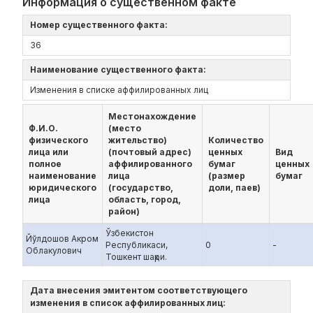
Информация о существенном факте
Номер существенного факта:
36
Наименование существенного факта:
Изменения в списке аффилированных лиц
Местонахождение
Ф.И.О.
(место
физического
жительство)
Количество
лица или
(почтовый адрес)
ценных
Вид
полное
аффилированного
бумаг
ценных
наименование
лица
(размер
бумаг
юридического
(государство,
доли, паев)
лица
область, город,
район)
Ўзбекистон
Йўлдошов Акром
Республикаси,
0
-
Облакулович
Тошкент шаҳри.
Дата внесения эмитентом соответствующего
изменения в список аффилированных лиц: