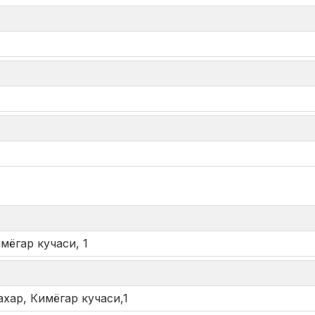
*
мёгар кучаси, 1
ахар, Кимёгар кучаси,1