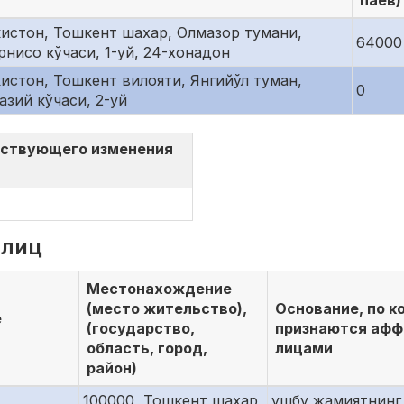
паев)
кистон, Тошкент шахар, Олмазор тумани,
64000
нисо кўчаси, 1-уй, 24-хонадон
кистон, Тошкент вилояти, Янгийўл туман,
0
азий кўчаси, 2-уй
тствующего изменения
 лиц
Местонахождение
(место жительство),
Основание, по к
е
(государство,
признаются аф
область, город,
лицами
район)
100000, Тошкент шахар,
ушбу жамиятнинг