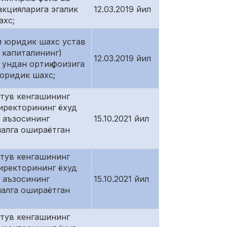
акцияларига эгалик
12.03.2019 йил
ахс;
и юридик шахс устав
 капиталининг)
12.03.2019 йил
 ундан ортиқ фоизига
 юридик шахс;
атув кенгашининг
иректорининг ёхуд
 аъзосининг
15.10.2021 йил
малга ошираётган
атув кенгашининг
иректорининг ёхуд
 аъзосининг
15.10.2021 йил
малга ошираётган
атув кенгашининг