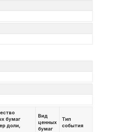
чество
Вид
ых бумаг
Тип
ценных
ер доли,
события
бумаг