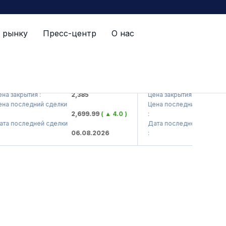
 рынку
Пресс-центр
О нас
<Kvarts> AJ)
QZSM (<Qizilqumsement> 
крытия :
2,385
Цена закрытия :
1,208
оследний сделки
Цена последний сделки
2,699.99
( ▲ 4.0 )
:
1,203
оследней сделки
Дата последней сделки
06.08.2026
:
06.0