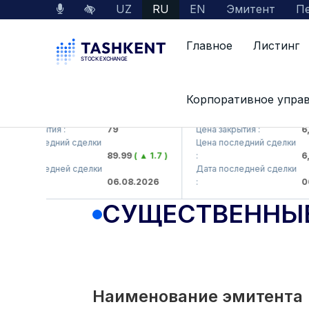
UZ
RU
EN
Эмитент
Пе
Главное
Листинг
Корпоративное упра
B (<Hamkorbank> ATB)
UZMK (<O'zmetkombinat> A
закрытия :
79
Цена закрытия :
6,099
 последний сделки
Цена последний сделки
89.99
( ▲ 1.7 )
:
6,099.
 последней сделки
Дата последней сделки
06.08.2026
:
06.08.
СУЩЕСТВЕННЫ
Наименование эмитента