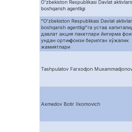
O'zbekiston Respublikasi Davlat aktivlari
boshqarish agentligi
"O'zbekiston Respublikasi Davlat aktivlar
boshqarish agentligi"га устав капитал
давлат акция пакетлари йигирма фои
ундан ортиқ фоизи берилган хўжалик
жамиятлари
Tashpulatov Farxodjon Muxammadjonov
Axmedov Botir Ilxomovich