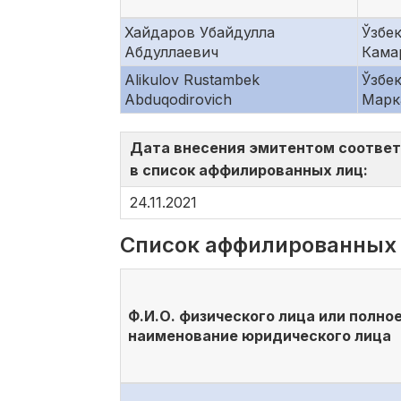
Хайдаров Убайдулла
Ўзбе
Абдуллаевич
Камар
Alikulov Rustambek
Ўзбе
Abduqodirovich
Марк
Дата внесения эмитентом соотве
в список аффилированных лиц:
24.11.2021
Список аффилированных
Ф.И.О. физического лица или полно
наименование юридического лица