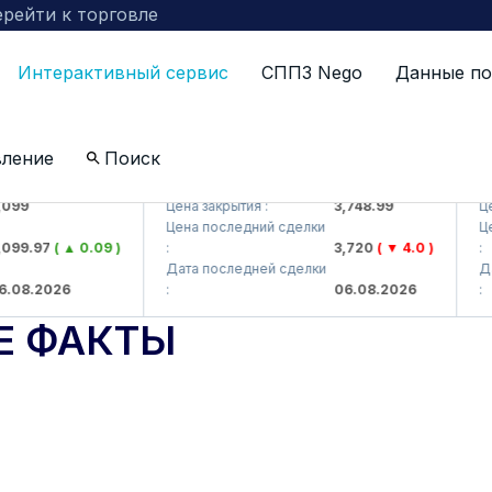
рейти к торговле
Интерактивный сервис
СППЗ Nego
Данные по
вление
Поиск
J)
UZMKP (<O'zmetkombinat> AJ)
KVTS (
Цена закрытия :
3,748.99
Цена за
Цена последний сделки
Цена п
97
( ▲ 0.09 )
:
3,720
( ▼ 4.0 )
:
Дата последней сделки
Дата п
2026
:
06.08.2026
:
Е ФАКТЫ