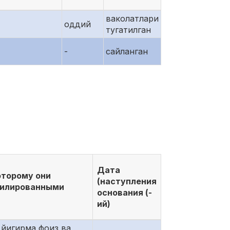
ваколатлари
оддий
тугатилган
-
сайланган
Дата
оторому они
(наступления
филированными
основания (-
ий)
 йигирма фоиз ва