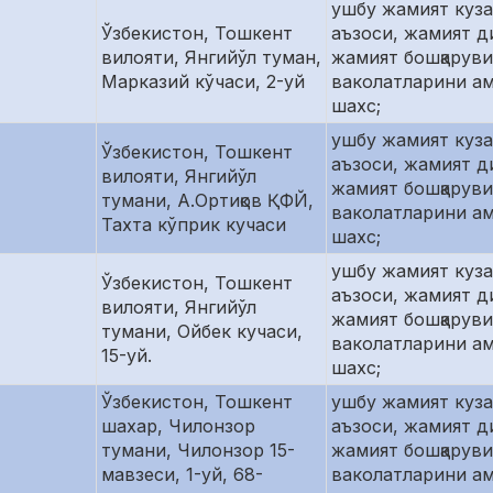
ушбу жамият куз
Ўзбекистон, Тошкент
аъзоси, жамият д
вилояти, Янгийўл туман,
жамият бошқаруви
Марказий кўчаси, 2-уй
ваколатларини а
шахс;
ушбу жамият куз
Ўзбекистон, Тошкент
аъзоси, жамият д
вилояти, Янгийўл
жамият бошқаруви
тумани, А.Ортиқов ҚФЙ,
ваколатларини а
Тахта кўприк кучаси
шахс;
ушбу жамият куз
Ўзбекистон, Тошкент
аъзоси, жамият д
вилояти, Янгийўл
жамият бошқаруви
тумани, Ойбек кучаси,
ваколатларини а
15-уй.
шахс;
Ўзбекистон, Тошкент
ушбу жамият куз
шахар, Чилонзор
аъзоси, жамият д
тумани, Чилонзор 15-
жамият бошқаруви
мавзеси, 1-уй, 68-
ваколатларини а