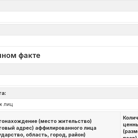
нном факте
та:
х лиц
Коли
онахождение (место жительство)
ценн
товый адрес) аффилированного лица
(разм
ударство, область, город, район)