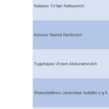
Nabiyev To'lqin Nabiyevich
Axunov Rashid Ravilovich
Tugizbayev A'zam Abduraimovich
Shaxobiddinov Javlonbek Asliddin o`g`li