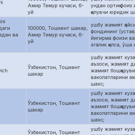
ni
Амир Темур кучаси, 6-
ундан ортиқ фоиз 
уй
қилувчи юридик ш
ini
ушбу жамият қайс
идаги
100000, Тошкент шахар,
фондининг (устав
здан ва
Амир Темур кучаси, 6-
йигирма фоизи ва
уй
эгалик қилса, ўша
ушбу жамият куз
аъзоси, жамият д
Ўзбекистон, Тошкент
ich
жамият бошқаруви
шахар
ваколатларини а
шахс;
ушбу жамият куз
аъзоси, жамият д
Ўзбекистон, Тошкент
жамият бошқаруви
шахар
ваколатларини а
шахс;
ушбу жамият куз
Ўзбекистон, Тошкент