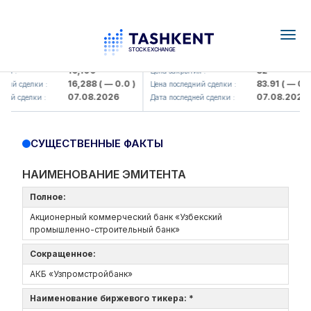
Togg
navig
<Olmaliq KMK> AJ)
KFSK (<Kafolat sug'urta kompani
16,100
82
ия :
Цена закрытия :
16,288
( — 0.0 )
83.91
( — 0.0 
ний сделки :
Цена последний сделки :
07.08.2026
07.08.2026
ней сделки :
Дата последней сделки :
СУЩЕСТВЕННЫЕ ФАКТЫ
НАИМЕНОВАНИЕ ЭМИТЕНТА
Полное:
Акционерный коммерческий банк «Узбекский
промышленно-строительный банк»
Сокращенное:
АКБ «Узпромстройбанк»
Наименование биржевого тикера: *