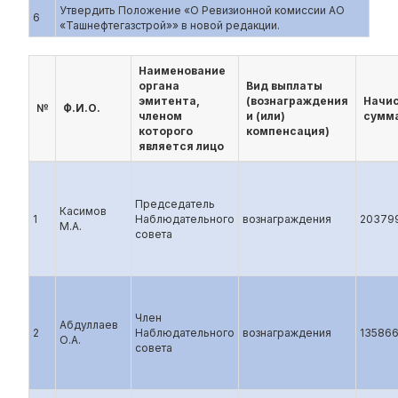
Утвердить Положение «О Ревизионной комиссии АО
6
«Ташнефтегазстрой»» в новой редакции.
Наименование
органа
Вид выплаты
эмитента,
(вознаграждения
Начи
№
Ф.И.О.
членом
и (или)
сумма
которого
компенсация)
является лицо
Председатель
Касимов
1
Наблюдательного
вознаграждения
20379
М.А.
совета
Член
Абдуллаев
2
Наблюдательного
вознаграждения
13586
О.А.
совета