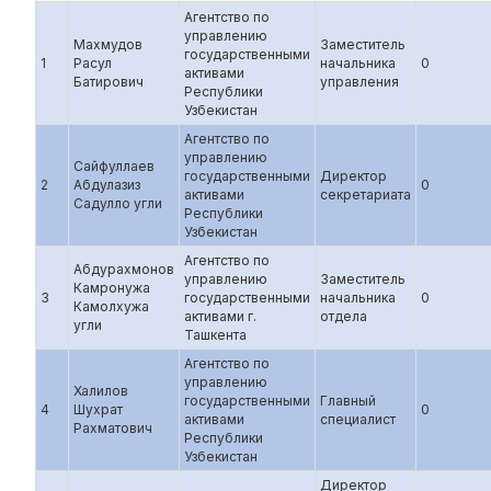
Агентство по
управлению
Махмудов
Заместитель
государственными
1
Расул
начальника
0
активами
Батирович
управления
Республики
Узбекистан
Агентство по
управлению
Сайфуллаев
государственными
Директор
2
Абдулазиз
0
активами
секретариата
Садулло угли
Республики
Узбекистан
Агентство по
Абдурахмонов
управлению
Заместитель
Камронужа
3
государственными
начальника
0
Камолхужа
активами г.
отдела
угли
Ташкента
Агентство по
управлению
Халилов
государственными
Главный
4
Шухрат
0
активами
специалист
Рахматович
Республики
Узбекистан
Директор