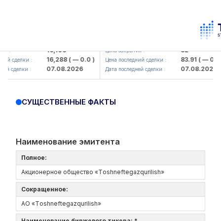
aliq KMK> AJ)
KFSK (<Kafolat sug'urta kompaniyasi
16,100
82
Цена закрытия :
16,288
( — 0.0 )
83.91
( — 0.0 )
елки :
Цена последний сделки :
07.08.2026
07.08.2026
елки :
Дата последней сделки :
СУЩЕСТВЕННЫЕ ФАКТЫ
Наименование эмитента
Полное:
Акционерное общество «Tоshneftеgazqurilish»
Сокращенное:
АО «Tоshneftеgazqurilish»
Наименование биржевого тикера: *