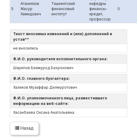
Атаниязов
Ташкентский
кафедры
5
Жасур
финансовый
финансы-
0
Хамидович
институт
кредит,
профессор
Текст вносимых изменений и (или) дополнений в
устав**
не вносились
Ф.И.О. руководителя исполнительного органа:
Шарипов Бекмурод Бахронович
Ф.И.О. главного бухгалтера:
Халиков Музаффар Дилмуротович
Ф.И.О. уполномоченного лица, разместившего
информацию на веб-сайте:
Хасанбаева Оксана Анатольевна
Назад