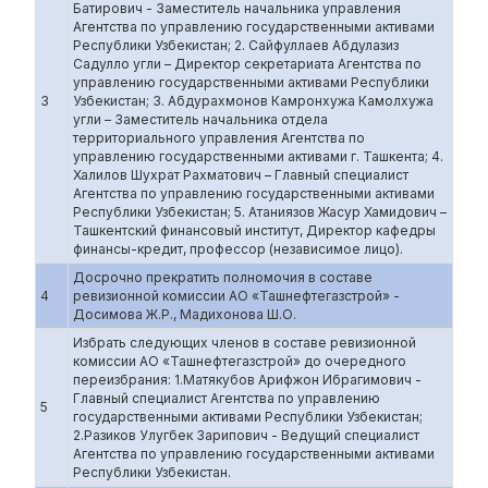
Батирович - Заместитель начальника управления
Агентства по управлению государственными активами
Республики Узбекистан; 2. Сайфуллаев Абдулазиз
Садулло угли – Директор секретариата Агентства по
управлению государственными активами Республики
3
Узбекистан; 3. Абдурахмонов Камронхужа Камолхужа
угли – Заместитель начальника отдела
территориального управления Агентства по
управлению государственными активами г. Ташкента; 4.
Халилов Шухрат Рахматович – Главный специалист
Агентства по управлению государственными активами
Республики Узбекистан; 5. Атаниязов Жасур Хамидович –
Ташкентский финансовый институт, Директор кафедры
финансы-кредит, профессор (независимое лицо).
Досрочно прекратить полномочия в составе
4
ревизионной комиссии АО «Ташнефтегазстрой» -
Досимова Ж.Р., Мадихонова Ш.О.
Избрать следующих членов в составе ревизионной
комиссии АО «Ташнефтегазстрой» до очередного
переизбрания: 1.Матякубов Арифжон Ибрагимович -
Главный специалист Агентства по управлению
5
государственными активами Республики Узбекистан;
2.Разиков Улугбек Зарипович - Ведущий специалист
Агентства по управлению государственными активами
Республики Узбекистан.