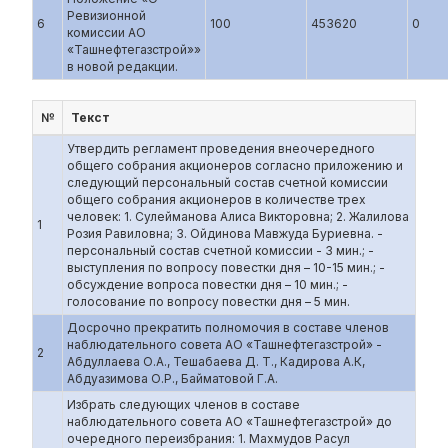
Ревизионной
6
100
453620
0
комиссии АО
«Ташнефтегазстрой»»
в новой редакции.
№
Текст
Утвердить регламент проведения внеочередного
общего собрания акционеров согласно приложению и
следующий персональный состав счетной комиссии
общего собрания акционеров в количестве трех
человек: 1. Сулейманова Алиса Викторовна; 2. Жалилова
1
Розия Равиловна; 3. Ойдинова Мавжуда Буриевна. -
персональный состав счетной комиссии - 3 мин.; -
выступления по вопросу повестки дня – 10-15 мин.; -
обсуждение вопроса повестки дня – 10 мин.; -
голосование по вопросу повестки дня – 5 мин.
Досрочно прекратить полномочия в составе членов
наблюдательного совета АО «Ташнефтегазстрой» -
2
Абдуллаева О.А., Тешабаева Д. Т., Кадирова А.К,
Абдуазимова О.Р., Байматовой Г.А.
Избрать следующих членов в составе
наблюдательного совета АО «Ташнефтегазстрой» до
очередного переизбрания: 1. Махмудов Расул