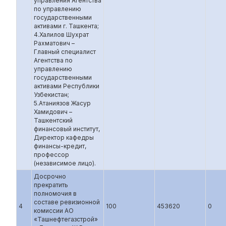
управления Агентства
по управлению
государственными
активами г. Ташкента;
4.Халилов Шухрат
Рахматович –
Главный специалист
Агентства по
управлению
государственными
активами Республики
Узбекистан;
5.Атаниязов Жасур
Хамидович –
Ташкентский
финансовый институт,
Директор кафедры
финансы-кредит,
профессор
(независимое лицо).
Досрочно
прекратить
полномочия в
составе ревизионной
4
100
453620
0
комиссии АО
«Ташнефтегазстрой»