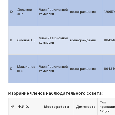
Досимов
Член Ревизионной
10
вознаграждения
129651
Ж.Р.
комиссии
Член Ревизионной
11
Омонов А.З.
вознаграждения
86434
комиссии
Мадихонов
Член Ревизионной
12
вознаграждения
86434
Ш.О.
комиссии
Избрание членов наблюдательного совета:
Тип
№
Ф.И.О.
Место работы
Должность
принадл
акций