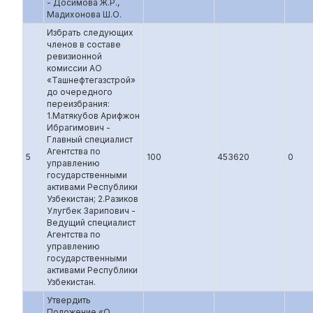
- Досимова Ж.Р.,
Мадихонова Ш.О.
Избрать следующих
членов в составе
ревизионной
комиссии АО
«Ташнефтегазстрой»
до очередного
переизбрания:
1.Матякубов Арифжон
Ибрагимович -
Главный специалист
Агентства по
5
100
453620
0
управлению
государственными
активами Республики
Узбекистан; 2.Разиков
Улугбек Зарипович -
Ведущий специалист
Агентства по
управлению
государственными
активами Республики
Узбекистан.
Утвердить
Положение «О