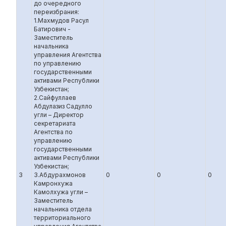
до очередного
переизбрания:
1.Махмудов Расул
Батирович -
Заместитель
начальника
управления Агентства
по управлению
государственными
активами Республики
Узбекистан;
2.Сайфуллаев
Абдулазиз Садулло
угли – Директор
секретариата
Агентства по
управлению
государственными
активами Республики
Узбекистан;
3
3.Абдурахмонов
0
0
0
Камронхужа
Камолхужа угли –
Заместитель
начальника отдела
территориального