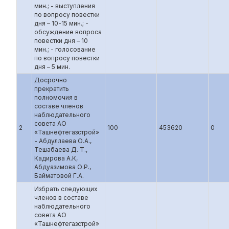
мин.; - выступления
по вопросу повестки
дня – 10-15 мин.; -
обсуждение вопроса
повестки дня – 10
мин.; - голосование
по вопросу повестки
дня – 5 мин.
Досрочно
прекратить
полномочия в
составе членов
наблюдательного
совета АО
2
100
453620
0
«Ташнефтегазстрой»
- Абдуллаева О.А.,
Тешабаева Д. Т.,
Кадирова А.К,
Абдуазимова О.Р.,
Байматовой Г.А.
Избрать следующих
членов в составе
наблюдательного
совета АО
«Ташнефтегазстрой»