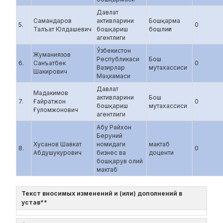
Давлат
Самандаров
активларини
Бошқарма
5.
0
Талъат Юлдашевич
бошқариш
бошлиғи
агентлиги
Ўзбекистон
Жуманиязов
Республикаси
Бош
6.
Санъатбек
0
Вазирлар
мутахассиси
Шакирович
Маҳкамаси
Давлат
Мадакимов
активларини
Бош
7.
Ғайратжон
0
бошқариш
мутахассиси
Ғуломжонович
агентлиги
Абу Райхон
Беруний
Хусанов Шавкат
номидаги
мактаб
8.
0
Абдушукурович
бизнес ва
доценти
бошқарув олий
мактаб
Текст вносимых изменений и (или) дополнений в
устав**