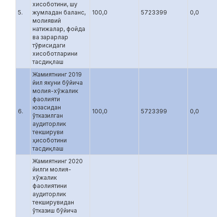
хисоботини, шу
5.
жумладан баланс,
100,0
5723399
0,0
молиявий
натижалар, фойда
ва зарарлар
тўғрисидаги
хисоботларини
тасдиқлаш
Жамиятнинг 2019
йил якуни бўйича
молия-хўжалик
фаолияти
юзасидан
6.
100,0
5723399
0,0
ўтказилган
аудиторлик
текшируви
ҳисоботини
тасдиқлаш
Жамиятнинг 2020
йилги молия-
хўжалик
фаолиятини
аудиторлик
текширувидан
ўтказиш бўйича