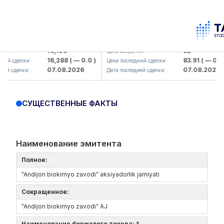
aliq KMK> AJ)
KFSK (<Kafolat sug'urta kompaniyasi
16,100
82
Цена закрытия :
16,288
( — 0.0 )
83.91
( — 0.0 )
елки :
Цена последний сделки :
07.08.2026
07.08.2026
елки :
Дата последней сделки :
СУЩЕСТВЕННЫЕ ФАКТЫ
Наименование эмитента
Полное:
"Andijon biokimyo zavodi" aksiyadorlik jamiyati
Сокращенное:
"Andijon biokimyo zavodi" AJ
Наименование биржевого тикера: *