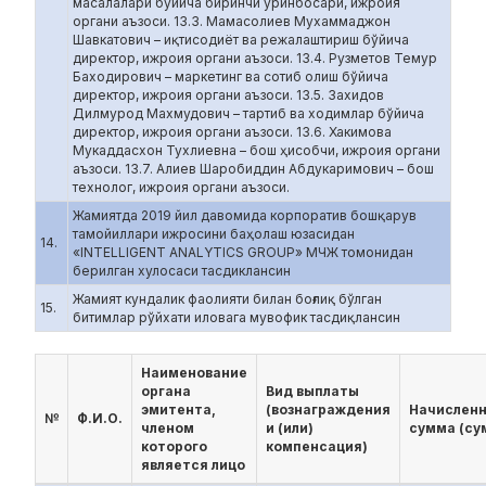
масалалари бўйича биринчи ўринбосари, ижроия
органи аъзоси. 13.3. Мамасолиев Мухаммаджон
Шавкатович – иқтисодиёт ва режалаштириш бўйича
директор, ижроия органи аъзоси. 13.4. Рузметов Темур
Баходирович – маркетинг ва сотиб олиш бўйича
директор, ижроия органи аъзоси. 13.5. Захидов
Дилмурод Махмудович – тартиб ва ходимлар бўйича
директор, ижроия органи аъзоси. 13.6. Хакимова
Мукаддасхон Тухлиевна – бош ҳисобчи, ижроия органи
аъзоси. 13.7. Алиев Шаробиддин Абдукаримович – бош
технолог, ижроия органи аъзоси.
Жамиятда 2019 йил давомида корпоратив бошқарув
тамойиллари ижросини баҳолаш юзасидан
14.
«INTELLIGENT ANALYTICS GROUP» МЧЖ томонидан
берилган хулосаси тасдиклансин
Жамият кундалик фаолияти билан боғлиқ бўлган
15.
битимлар рўйхати иловага мувофик тасдиқлансин
Наименование
органа
Вид выплаты
эмитента,
(вознаграждения
Начислен
№
Ф.И.О.
членом
и (или)
сумма (су
которого
компенсация)
является лицо