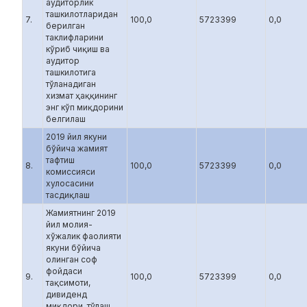
аудиторлик
ташкилотларидан
7.
100,0
5723399
0,0
берилган
таклифларини
кўриб чиқиш ва
аудитор
ташкилотига
тўланадиган
хизмат ҳаққининг
энг кўп миқдорини
белгилаш
2019 йил якуни
бўйича жамият
тафтиш
8.
100,0
5723399
0,0
комиссияси
хулосасини
тасдиқлаш
Жамиятнинг 2019
йил молия-
хўжалик фаолияти
якуни бўйича
олинган соф
фойдаси
9.
100,0
5723399
0,0
тақсимоти,
дивиденд
миқдори, тўлаш