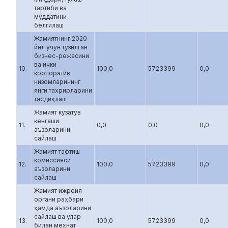
тартиби ва
муддатини
белгилаш
Жамиятнинг 2020
йил учун тузилган
бизнес-режасини
ва ички
10.
100,0
5723399
0,0
корпоратив
низомларининг
янги тахрирларини
тасдиқлаш
Жамият кузатув
кенгаши
11.
0,0
0,0
0,0
аъзоларини
сайлаш
Жамият тафтиш
комиссияси
12.
100,0
5723399
0,0
аъзоларини
сайлаш
Жамият ижроия
органи раҳбари
ҳамда аъзоларини
сайлаш ва улар
13.
100,0
5723399
0,0
билан мехнат