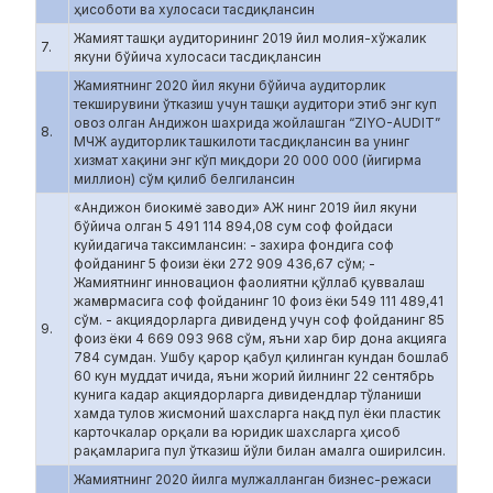
ҳисоботи ва хулосаси тасдиқлансин
Жамият ташқи аудиторининг 2019 йил молия-хўжалик
7.
якуни бўйича хулосаси тасдиқлансин
Жамиятнинг 2020 йил якуни бўйича аудиторлик
текширувини ўтказиш учун ташқи аудитори этиб энг куп
овоз олган Андижон шахрида жойлашган “ZIYO-AUDIT”
8.
МЧЖ аудиторлик ташкилоти тасдиқлансин ва унинг
хизмат хақини энг кўп миқдори 20 000 000 (йигирма
миллион) сўм қилиб белгилансин
«Андижон биокимё заводи» АЖ нинг 2019 йил якуни
бўйича олган 5 491 114 894,08 сум соф фойдаси
куйидагича таксимлансин: - захира фондига соф
фойданинг 5 фоизи ёки 272 909 436,67 сўм; -
Жамиятнинг инновацион фаолиятни қўллаб қуввалаш
жамғармасига соф фойданинг 10 фоиз ёки 549 111 489,41
сўм. - акциядорларга дивиденд учун соф фойданинг 85
9.
фоиз ёки 4 669 093 968 сўм, яъни хар бир дона акцияга
784 сумдан. Ушбу қарор қабул қилинган кундан бошлаб
60 кун муддат ичида, яъни жорий йилнинг 22 сентябрь
кунига кадар акциядорларга дивидендлар тўланиши
хамда тулов жисмоний шахсларга нақд пул ёки пластик
карточкалар орқали ва юридик шахсларга ҳисоб
рақамларига пул ўтказиш йўли билан амалга оширилсин.
Жамиятнинг 2020 йилга мулжалланган бизнес-режаси