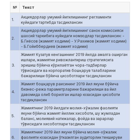
№
Текст
Акциядорлар умумий йигилишининг регламенти
1.
куйидаги тартибда тасдиклансин
Акциядорлар умумий йигилишининг cанок комиссияси
шахсий таркибига куйидаги номзодлар тасдиклансин: -
2.
Б.Гиёсов (жамият ходими) - У.Рахимов (жамият ходими)
- Б.Гойиббердиев (жамият ходими)
Жамият Кузатув кенгашининг 2019 йилда амалга оширган
ишлари, жамиятни ривожлантириш стратегиясига
3.
эришиш бўйича кўрилаётган чора-тадбирлар
тўғрисидаги ва корпоратив бошқарув талабларини
бажарилиши бўйича ҳисоботлари тасдиқлансин
Жамият бошқарув раисининг 2019 йил якуни бўйича
бизнес-режа параметрларини бажарилиши ва йил
4.
давомида олиб борилган ишлар юзасидан ҳисоботи
тасдиқлансин
Жамиятнинг 2019 йилдаги молия-хўжалик фаолияти
якуни бўйича жамият йиллик хисоботи, шу жумладан
5.
баланс, молиявий натижалар, фойда ва зарарлар
тўғрисидаги хисоботлари тасдиқлансин
Жамиятнинг 2019 йил якуни бўйича молия-хўжалик
6.
фаолияти юзасидан ўтказилган аудиторлик текшируви