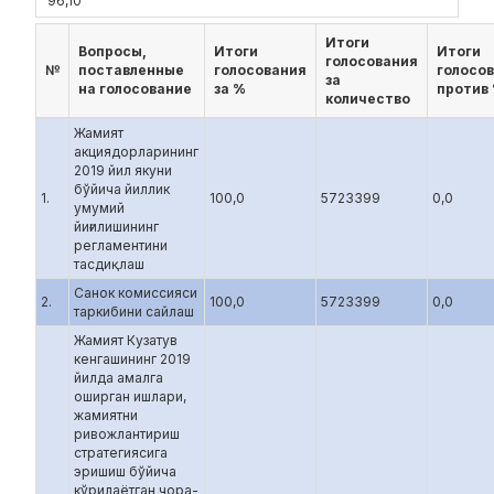
96,10
Итоги
Вопросы,
Итоги
Итоги
голосования
№
поставленные
голосования
голосо
за
на голосование
за %
против
количество
Жамият
акциядорларининг
2019 йил якуни
бўйича йиллик
1.
100,0
5723399
0,0
умумий
йиғилишининг
регламентини
тасдиқлаш
Санок комиссияси
2.
100,0
5723399
0,0
таркибини сайлаш
Жамият Кузатув
кенгашининг 2019
йилда амалга
оширган ишлари,
жамиятни
ривожлантириш
стратегиясига
эришиш бўйича
кўрилаётган чора-