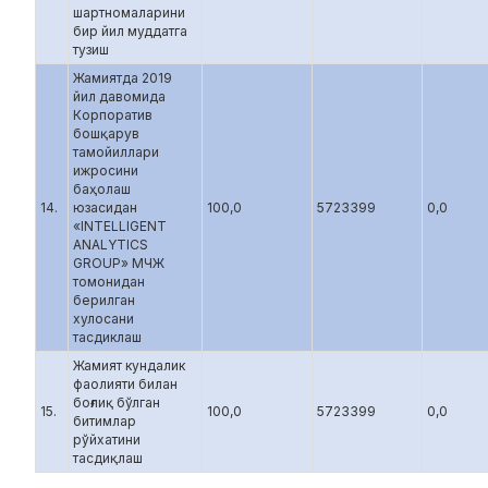
шартномаларини
бир йил муддатга
тузиш
Жамиятда 2019
йил давомида
Корпоратив
бошқарув
тамойиллари
ижросини
баҳолаш
14.
юзасидан
100,0
5723399
0,0
«INTELLIGENT
ANALYTICS
GROUP» МЧЖ
томонидан
берилган
хулосани
тасдиклаш
Жамият кундалик
фаолияти билан
боғлиқ бўлган
15.
100,0
5723399
0,0
битимлар
рўйхатини
тасдиқлаш