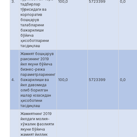
3.
100,0
5723399
0,0
тадбирлар
тўғрисидаги ва
корпоратив
бошқарув
талабларини
бажарилиши
бўйича
ҳисоботларини
тасдиқлаш
Жамият бошқарув
раисининг 2019
йил якуни бўйича
бизнес-режа
параметрларининг
4.
бажарилиши ва
100,0
5723399
0,0
йил давомида
олиб борилган
ишлар юзасидан
ҳисоботини
тасдиқлаш
Жамиятнинг 2019
йилдаги молия-
хўжалик фаолияти
якуни бўйича
жамият йиллик