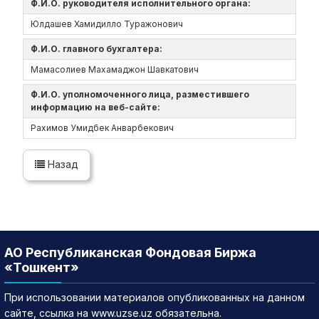
Ф.И.О. руководителя исполнительного органа:
Юлдашев Хамидилло Туражонович
Ф.И.О. главного бухгалтера:
Мамасолиев Махамаджон Шавкатович
Ф.И.О. уполномоченного лица, разместившего
информацию на веб-сайте:
Рахимов Умидбек Анварбекович
Назад
АО Республиканская Фондовая Биржа
«Тошкент»
При использовании материалов опубликованных на данном
сайте, ссылка на www.uzse.uz обязательна.