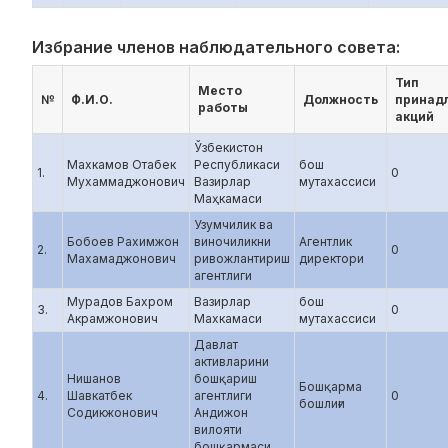
Избрание членов наблюдательного совета:
Тип
Место
№
Ф.И.О.
Должность
принад
работы
акций
Ўзбекистон
Махкамов Отабек
Республикаси
бош
1.
0
Мухаммаджонович
Вазирлар
мутахассиси
Маҳкамаси
Узумчилик ва
Бобоев Рахимжон
виночиликни
Агентлик
2.
0
Махамаджонович
ривожлантириш
директори
агентлиги
Мурадов Бахром
Вазирлар
бош
3.
0
Акрамжонович
Махкамаси
мутахассиси
Давлат
активларини
Нишанов
бошқариш
Бошқарма
4.
Шавкатбек
агентлиги
0
бошлиғи
Содикжонович
Андижон
вилояти
бошқармаси