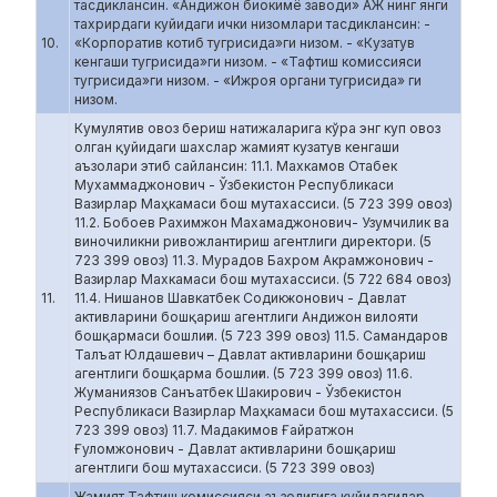
тасдиклансин. «Андижон биокимё заводи» АЖ нинг янги
тахрирдаги куйидаги ички низомлари тасдиклансин: -
10.
«Корпоратив котиб тугрисида»ги низом. - «Кузатув
кенгаши тугрисида»ги низом. - «Тафтиш комиссияси
тугрисида»ги низом. - «Ижроя органи тугрисида» ги
низом.
Кумулятив овоз бериш натижаларига кўра энг куп овоз
олган қуйидаги шахслар жамият кузатув кенгаши
аъзолари этиб сайлансин: 11.1. Махкамов Отабек
Мухаммаджонович - Ўзбекистон Республикаси
Вазирлар Маҳкамаси бош мутахассиси. (5 723 399 овоз)
11.2. Бобоев Рахимжон Махамаджонович- Узумчилик ва
виночиликни ривожлантириш агентлиги директори. (5
723 399 овоз) 11.3. Мурадов Бахром Акрамжонович -
Вазирлар Махкамаси бош мутахассиси. (5 722 684 овоз)
11.
11.4. Нишанов Шавкатбек Содикжонович - Давлат
активларини бошқариш агентлиги Андижон вилояти
бошқармаси бошлиғи. (5 723 399 овоз) 11.5. Самандаров
Талъат Юлдашевич – Давлат активларини бошқариш
агентлиги бошқарма бошлиғи. (5 723 399 овоз) 11.6.
Жуманиязов Санъатбек Шакирович - Ўзбекистон
Республикаси Вазирлар Маҳкамаси бош мутахассиси. (5
723 399 овоз) 11.7. Мадакимов Ғайратжон
Ғуломжонович - Давлат активларини бошқариш
агентлиги бош мутахассиси. (5 723 399 овоз)
Жамият Тафтиш комиссияси аъзолигига куйидагилар