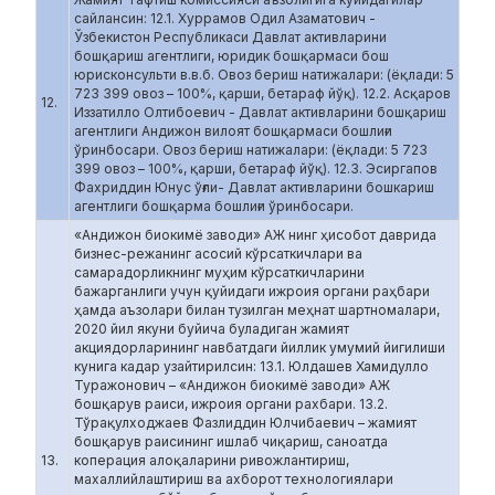
сайлансин: 12.1. Хуррамов Одил Азаматович -
Ўзбекистон Республикаси Давлат активларини
бошқариш агентлиги, юридик бошқармаси бош
юрисконсульти в.в.б. Овоз бериш натижалари: (ёқлади: 5
723 399 овоз – 100%, қарши, бетараф йўқ). 12.2. Асқаров
12.
Иззатилло Олтибоевич - Давлат активларини бошқариш
агентлиги Андижон вилоят бошқармаси бошлиғи
ўринбосари. Овоз бериш натижалари: (ёқлади: 5 723
399 овоз – 100%, қарши, бетараф йўқ). 12.3. Эсиргапов
Фахриддин Юнус ўғли- Давлат активларини бошкариш
агентлиги бошқарма бошлиғи ўринбосари.
«Андижон биокимё заводи» АЖ нинг ҳисобот даврида
бизнес-режанинг асосий кўрсаткичлари ва
самарадорликнинг муҳим кўрсаткичларини
бажарганлиги учун қуйидаги ижроия органи раҳбари
ҳамда аъзолари билан тузилган меҳнат шартномалари,
2020 йил якуни буйича буладиган жамият
акциядорларининг навбатдаги йиллик умумий йигилиши
кунига кадар узайтирилсин: 13.1. Юлдашев Хамидулло
Туражонович – «Андижон биокимё заводи» АЖ
бошқарув раиси, ижроия органи рахбари. 13.2.
Тўрақулходжаев Фазлиддин Юлчибаевич – жамият
бошқарув раисининг ишлаб чиқариш, саноатда
13.
коперация алоқаларини ривожлантириш,
махаллийлаштириш ва ахборот технологиялари