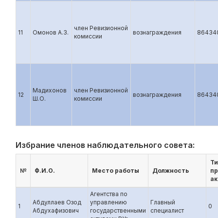
член Ревизионной
11
Омонов А.З.
вознаграждения
86434
комиссии
Мадихонов
член Ревизионной
12
вознаграждения
86434
Ш.О.
комиссии
Избрание членов наблюдательного совета:
Ти
№
Ф.И.О.
Место работы
Должность
п
ак
Агентства по
Абдуллаев Озод
управлению
Главный
1
0
Абдухафизович
государственными
специалист