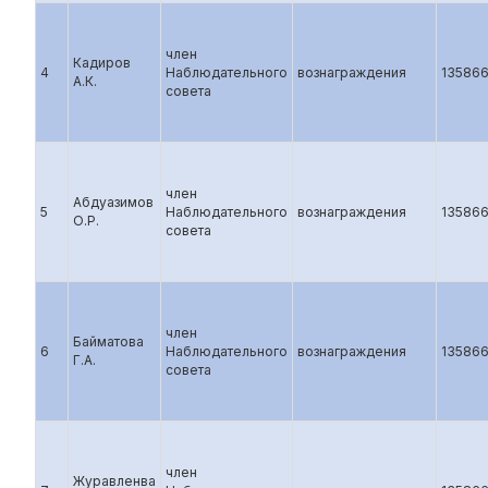
член
Кадиров
4
Наблюдательного
вознаграждения
13586
А.К.
совета
член
Абдуазимов
5
Наблюдательного
вознаграждения
13586
О.Р.
совета
член
Байматова
6
Наблюдательного
вознаграждения
13586
Г.А.
совета
член
Журавленва