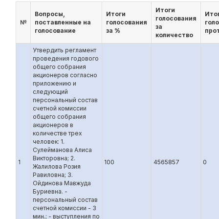
Итоги
Вопросы,
Итоги
Ито
голосования
№
поставленные на
голосования
гол
за
голосование
за %
про
количество
Утвердить регламент
проведения годового
общего собрания
акционеров согласно
приложению и
следующий
персональный состав
счетной комиссии
общего собрания
акционеров в
количестве трех
человек: 1.
Сулейманова Алиса
Викторовна; 2.
1
100
4565857
0
Жалилова Розия
Равиловна; 3.
Ойдинова Мавжуда
Буриевна. -
персональный состав
счетной комиссии - 3
мин.; - выступления по