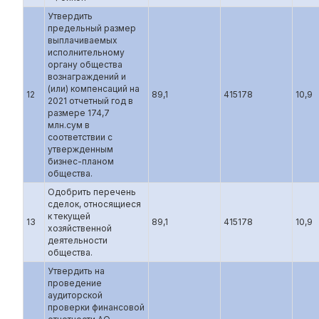
Утвердить
предельный размер
выплачиваемых
исполнительному
органу общества
вознаграждений и
(или) компенсаций на
12
89,1
415178
10,9
2021 отчетный год в
размере 174,7
млн.сум в
соответствии с
утвержденным
бизнес-планом
общества.
Одобрить перечень
сделок, относящиеся
к текущей
13
89,1
415178
10,9
хозяйственной
деятельности
общества.
Утвердить на
проведение
аудиторской
проверки финансовой