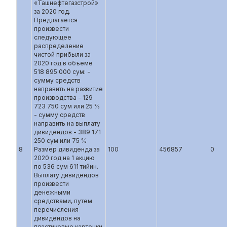
«Ташнефтегазстрой»
за 2020 год.
Предлагается
произвести
следующее
распределение
чистой прибыли за
2020 год в объеме
518 895 000 сум: -
сумму средств
направить на развитие
производства - 129
723 750 сум или 25 %
- сумму средств
направить на выплату
дивидендов - 389 171
250 сум или 75 %
8
Размер дивиденда за
100
456857
0
2020 год на 1 акцию
по 536 сум 611 тийин.
Выплату дивидендов
произвести
денежными
средствами, путем
перечисления
дивидендов на
пластиковые карточки