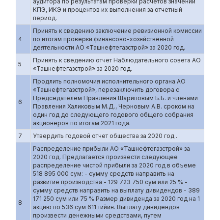
аудитора по результатам проверки расчетов значений
КПЭ, ИКЭ и процентов их выполнения за отчетный
период.
Принять к сведению заключение ревизионной комиссии
4
по итогам проверки финансово-хозяйственной
деятельности АО «Ташнефтегазстрой» за 2020 год.
Принять к сведению отчет Наблюдательного совета АО
5
«Ташнефтегазстрой» за 2020 год.
Продлить полномочия исполнительного органа АО
«Ташнефтегазстрой», перезаключить договора с
Председателем Правления Шариповым Б.Б. и членами
6
Правления Халиковым М.Д., Черновым А.В. сроком на
один год до следующего годового общего собрания
акционеров по итогам 2021 года.
7
Утвердить годовой отчет общества за 2020 год .
Распределение прибыли АО «Ташнефтегазстрой» за
2020 год. Предлагается произвести следующее
распределение чистой прибыли за 2020 год в объеме
518 895 000 сум: - сумму средств направить на
развитие производства - 129 723 750 сум или 25 % -
сумму средств направить на выплату дивидендов - 389
171 250 сум или 75 % Размер дивиденда за 2020 год на 1
8
акцию по 536 сум 611 тийин. Выплату дивидендов
произвести денежными средствами, путем