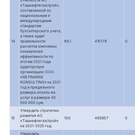
отчетности АО
«Ташнефтегазстрой»,
составленной по
национальным и
международным
стандартам
бухгалтерского учета,
а также аудит
14
правильности
89,1
415178
0
расчетов ключевых
показателей
эффективности по
итогам 2021 года
аудиторскую
организацию ООО
«XB FINANSE
KONSULTING» на 2021
год и предельного
размера оплаты её
услуг в размере 40
500 000 сум.
Утвердить стратегию
развития АО
15
100
465857
0
«Ташнефтегазстрой»
на 2021-2025 год.
Утвердить