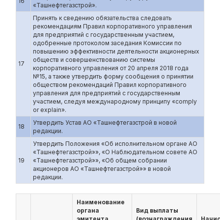
16
«Ташнефтегазстрой».
Принять к сведению обязательства следовать
рекомендациям Правил корпоративного управления
для предприятий с государственным участием,
одобренные протоколом заседания Комиссии по
повышению эффективности деятельности акционерных
обществ и совершенствованию системы
17
корпоративного управления от 20 апреля 2018 года
№15, а также утвердить форму сообщения о принятии
обществом рекомендаций Правил корпоративного
управления для предприятий с государственным
участием, следуя международному принципу «comply
or explain».
Утвердить Устав АО «Ташнефтегазстрой в новой
18
редакции.
Утвердить Положения «Об исполнительном органе АО
«Ташнефтегазстрой»», «О Наблюдательном совете АО
19
«Ташнефтегазстрой»», «Об общем собрании
акционеров АО «Ташнефтегазстрой»» в новой
редакции.
Наименование
органа
Вид выплаты
эмитента,
(вознаграждения
Начи