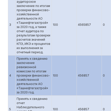
аудиторское
заключение по итогам
проверки финансово-
хозяйственной
деятельности АО
«Ташнефтегазстрой»
3
100
4565857
0
за 2020 год, а также
отчет аудитора по
результатам проверки
расчетов значений
КПЭ, ИКЭ и процентов
их выполнения за
отчетный период.
Принять к сведению
заключение
ревизионной
комиссии по итогам
4
проверки финансово-
100
456857
0
хозяйственной
деятельности АО
«Ташнефтегазстрой»
за 2020 год.
Принять к сведению
отчет
Наблюдательного
5
100
456857
0