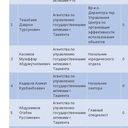
активами РУз
Вр.и.о.
Директора тер.
Агентства по
Управления
Тешабаев
управлению
Центра по
2
Даврон
государственными
0
организации
Турсунович
активами г.
эффективности
Ташкента
использования
объектов
Агентства по
Касимов
управлению
Начальник
3
Музаффар
государственными
юридического
0
Абдумуталлиевич
активами г.
отдела
Ташкента
Агентства по
управлению
Кадиров Азамат
Начальник
4
государственными
0
Курбанбоевич
сектора
активами г.
Ташкента
Агентства по
Абдуазимов
управлению
Главный
5
Отабек
государственными
0
специалист
Рустамович
активами г.
Ташкента