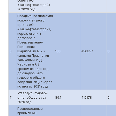
совета АО
«Ташнефтегазстрой»
за 2020 год.
Продлить полномочия
исполнительного
органа АО
«Ташнефтегазстрой»,
перезаключить
договора с
Председателем
Правления
6
Шариповым Б.Б. и
100
456857
0
членами Правления
Халиковым М.Д.,
Черновым А.В.
сроком на один год
до следующего
годового общего
собрания акционеров
по итогам 2021 года.
Утвердить годовой
7
отчет общества за
89,1
415178
0
2020 год.
Распределение
прибыли АО