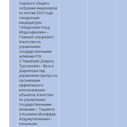
годового общего
собрания акционеров
по итогам 2021 года
следующие
кандидатуры:
1.Абдуллаев Озод
Абдухафизович –
Главный специалист
Агентства по
управлению
государственными
активами РУз
2.Тешабаев Даврон
Турсунович - Вр.и.о.
Директора тер.
управления Центра по
организации
эффективного
использования
объектов Агентства
по управлению
государственными
активами г. Ташкента
3.Касимов Музаффар
Абдумуталлиевич -
Начальник