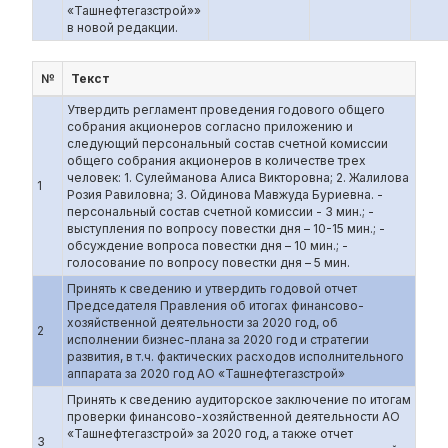
«Ташнефтегазстрой»»
в новой редакции.
№
Текст
Утвердить регламент проведения годового общего
собрания акционеров согласно приложению и
следующий персональный состав счетной комиссии
общего собрания акционеров в количестве трех
человек: 1. Сулейманова Алиса Викторовна; 2. Жалилова
1
Розия Равиловна; 3. Ойдинова Мавжуда Буриевна. -
персональный состав счетной комиссии - 3 мин.; -
выступления по вопросу повестки дня – 10-15 мин.; -
обсуждение вопроса повестки дня – 10 мин.; -
голосование по вопросу повестки дня – 5 мин.
Принять к сведению и утвердить годовой отчет
Председателя Правления об итогах финансово-
хозяйственной деятельности за 2020 год, об
2
исполнении бизнес-плана за 2020 год и стратегии
развития, в т.ч. фактических расходов исполнительного
аппарата за 2020 год АО «Ташнефтегазстрой»
Принять к сведению аудиторское заключение по итогам
проверки финансово-хозяйственной деятельности АО
«Ташнефтегазстрой» за 2020 год, а также отчет
3