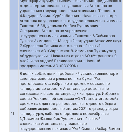
Музаффар Абдумуталлиевич - Начальник юридического
отдела территориального управления Агентства по
управлению государственными активами г. Ташкента
4.Кадиров Азамат Курбанбоевич - Начальник сектора
Агентства по управлению государственными активами г.
Ташкента 5.Абдуазимов Отабек Рустамович -
Специалист Агентства по управлению
государственными активами г. Ташкента 6.Байматова
Гулноза Ахмедовна – Младший сотрудник Академии наук
7.Журавлева Татьяна Анатольевна – Главный
специалист АО «Узтрансгаз» 8. Исмоилов Тухтамурод
Абдурасулович - Начальник отдела АО «Узтрансгаз» 9.
Алейников Андрей Владиславович – Частный
предприниматель АО «FOYKON»
В целях соблюдения требований установленных норм
законодательства о рынке ценных бумаг РУз,
проголосовать за избрание в прежнем составе по
кандидатам со стороны Агентства, до решения по
согласованию соответствующих кандидатур. Избрать в
состав Ревизионной комиссии АО «Ташнефтегазстрой»
сроком на один год до проведения годового общего
собрания акционеров по итогам 2021 года следующие
11
кандидатуры, либо до очередного переизбрания:
1.Досимов Жавлонбек Рустамович - Главный
специалист Агентства по управлению
государственными активами РУз 2.Омонов Акбар Замон