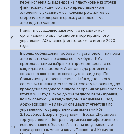
перечисления дивидендов на пластиковые карточки
физическим лицам, согласно представленным
заявления с указанием банковских реквизитов со
стороны акционеров, в сроки, установленные
законодательством.
Принять к сведению заключение независимой
организации по оценке системы корпоративного
9
управления АО «Ташнефтегазстрой» по итогам 2020
года.
В целях соблюдения требований установленных норм
законодательства о рынке ценных бумаг РУз,
проголосовать за избрание в прежнем составе по
кандидатам со стороны Агентства, до решения по
согласованию соответствующих кандидатур. По
большинству голосов в состав Наблюдательного
совета АО «Ташнефтегазстрой» сроком на один год до
проведения годового общего собрания акционеров по
итогам 2021 года, либо до очередного переизбрания,
вошли следующие кандидатуры: 1.Абдуллаев Озод
Абдухафизович – Главный специалист Агентства по
управлению государственными активами РУз
2.Тешабаев Даврон Турсунович - Вр.и.о. Директора
тер. управления Центра по организации эффективного
использования объектов Агентства по управлению
10
государственными активами г. Ташкента 3.Касимов