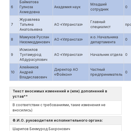
Байматова
Младший
6
Гулноза
Академия наук
0
сотрудник
Ахмедовна
Журавлева
Главный
7
Татьяна
АО «Узтрансгаз»
пр
специалист
Анатольевна
Мамуков Руслан
и.о. Начальника
8
АО «Узтрансгаз»
0
Низомиддинович
департамента
Исмоилов
9
Тухтамурод
АО «Узтрансгаз»
Начальник отдела
0
Абдурасулович
Алейников
Директор АО
Частный
10
Андрей
0
«Фойкон»
предприниматель
Владиславович
Текст вносимых изменений и (или) дополнений в
устав**
В соответствии с требованиями, такие изменения не
вносились)
Ф.И.О. руководителя исполнительного органа:
Шарипов Бекмурод Бахронович