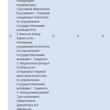
следующие
кандидатуры:
1.Досимов Жавлонбек
Рустамович - Главный
специалист Агентства
по управлению
государственными
активами РУз
2.Омонов Акбар
11
0
0
0
Замон угли -
Начальник
управления Агентства
по управлению
государственными
активами г. Ташкента
3. Мадихонов Шохрух
Отабек угли –
Специалист первой
категории Агентства
по управлению
государственными
активами г. Ташкента
4. Акбаралиев Шавкат
Турсуналиевич -
Заместитель
Директора АО
«Фойкон»