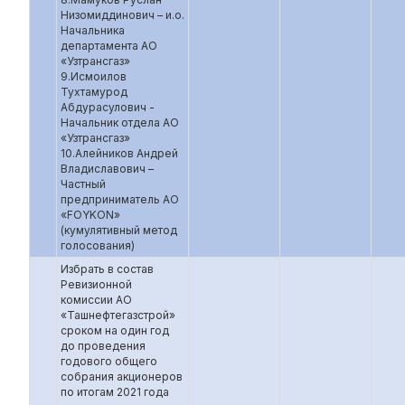
Низомиддинович – и.о.
Начальника
департамента АО
«Узтрансгаз»
9.Исмоилов
Тухтамурод
Абдурасулович -
Начальник отдела АО
«Узтрансгаз»
10.Алейников Андрей
Владиславович –
Частный
предприниматель АО
«FOYKON»
(кумулятивный метод
голосования)
Избрать в состав
Ревизионной
комиссии АО
«Ташнефтегазстрой»
сроком на один год
до проведения
годового общего
собрания акционеров
по итогам 2021 года