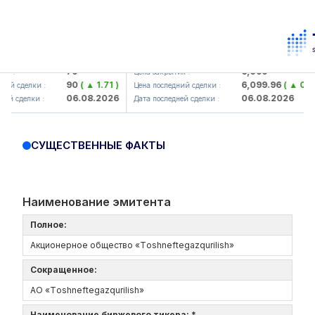
orbank> ATB)
UZMK (<O'zmetkombinat> AJ)
79
6,099
Цена закрытия :
90
( ▲ 1.71 )
6,099.96
( ▲ 0.08 )
елки :
Цена последний сделки :
06.08.2026
06.08.2026
елки :
Дата последней сделки :
СУЩЕСТВЕННЫЕ ФАКТЫ
Наименование эмитента
Полное:
Акционерное общество «Tоshneftеgazqurilish»
Сокращенное:
АО «Tоshneftеgazqurilish»
Наименование биржевого тикера: *