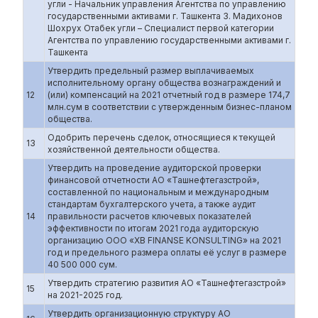
угли - Начальник управления Агентства по управлению
государственными активами г. Ташкента 3. Мадихонов
Шохрух Отабек угли – Специалист первой категории
Агентства по управлению государственными активами г.
Ташкента
Утвердить предельный размер выплачиваемых
исполнительному органу общества вознаграждений и
12
(или) компенсаций на 2021 отчетный год в размере 174,7
млн.сум в соответствии с утвержденным бизнес-планом
общества.
Одобрить перечень сделок, относящиеся к текущей
13
хозяйственной деятельности общества.
Утвердить на проведение аудиторской проверки
финансовой отчетности АО «Ташнефтегазстрой»,
составленной по национальным и международным
стандартам бухгалтерского учета, а также аудит
14
правильности расчетов ключевых показателей
эффективности по итогам 2021 года аудиторскую
организацию ООО «XB FINANSE KONSULTING» на 2021
год и предельного размера оплаты её услуг в размере
40 500 000 сум.
Утвердить стратегию развития АО «Ташнефтегазстрой»
15
на 2021-2025 год.
Утвердить организационную структуру АО