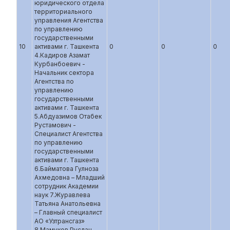
юридического отдела
территориального
управления Агентства
по управлению
государственными
10
активами г. Ташкента
0
0
0
4.Кадиров Азамат
Курбанбоевич -
Начальник сектора
Агентства по
управлению
государственными
активами г. Ташкента
5.Абдуазимов Отабек
Рустамович -
Специалист Агентства
по управлению
государственными
активами г. Ташкента
6.Байматова Гулноза
Ахмедовна – Младший
сотрудник Академии
наук 7.Журавлева
Татьяна Анатольевна
– Главный специалист
АО «Узтрансгаз»
8.Мамуков Руслан