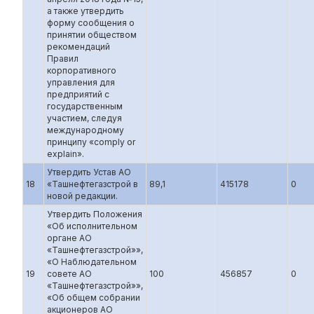
а также утвердить
форму сообщения о
принятии обществом
рекомендаций
Правил
корпоративного
управления для
предприятий с
государственным
участием, следуя
международному
принципу «comply or
explain».
Утвердить Устав АО
18
«Ташнефтегазстрой в
89,1
415178
0
новой редакции.
Утвердить Положения
«Об исполнительном
органе АО
«Ташнефтегазстрой»»,
«О Наблюдательном
19
совете АО
100
456857
0
«Ташнефтегазстрой»»,
«Об общем собрании
акционеров АО