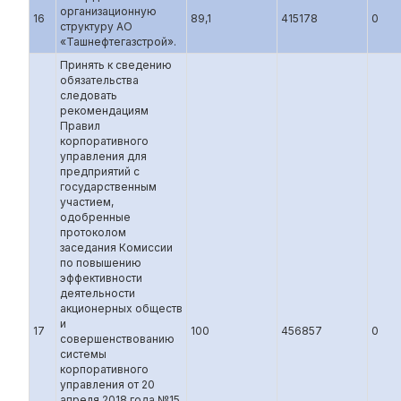
организационную
16
89,1
415178
0
структуру АО
«Ташнефтегазстрой».
Принять к сведению
обязательства
следовать
рекомендациям
Правил
корпоративного
управления для
предприятий с
государственным
участием,
одобренные
протоколом
заседания Комиссии
по повышению
эффективности
деятельности
акционерных обществ
и
17
100
456857
0
совершенствованию
системы
корпоративного
управления от 20
апреля 2018 года №15,