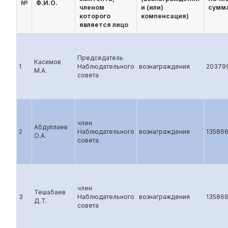
№
Ф.И.О.
членом
и (или)
сумма
которого
компенсация)
является лицо
Председатель
Касимов
1
Наблюдательного
вознаграждения
20379
М.А.
совета
член
Абдуллаев
2
Наблюдательного
вознаграждения
13586
О.А.
совета
член
Тешабаев
3
Наблюдательного
вознаграждения
13586
Д.Т.
совета