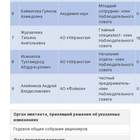
Младший
Байматова Гулноза
сотрудник- член
6
Академия наук
0
Ахмедовна
Наблюдательного
совета
Главный
Журавлева
специалист- член
7
Татьяна
АО «Узтрансгаз»
п
Наблюдательного
Анатольевна
совета
Начальник
Исмоилов
отдела- член
8
Тухтамурод
АО «Узтрансгаз»
0
Наблюдательного
Абдурасулович
совета
Частный
предприматель-
Алейников Андрей
9
АО «Фойкон»
член
0
Владиславович
Наблюдательного
совета
Орган эмитента, принявший решения об указанных
изменениях
Годовое общее собрание акционеров
Дата принятия решения: