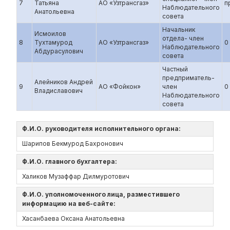
7
Татьяна
АО «Узтрансгаз»
п
Наблюдательного
Анатольевна
совета
Начальник
Исмоилов
отдела- член
8
Тухтамурод
АО «Узтрансгаз»
0
Наблюдательного
Абдурасулович
совета
Частный
предприматель-
Алейников Андрей
9
АО «Фойкон»
член
0
Владиславович
Наблюдательного
совета
Ф.И.О. руководителя исполнительного органа:
Шарипов Бекмурод Бахронович
Ф.И.О. главного бухгалтера:
Халиков Музаффар Дилмуротович
Ф.И.О. уполномоченного лица, разместившего
информацию на веб-сайте:
Хасанбаева Оксана Анатольевна