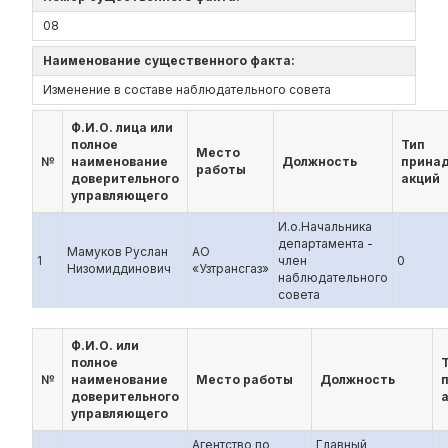
08
Наименование существенного факта:
Изменение в составе наблюдательного совета
Ф.И.О. лица или
полное
Тип
Место
№
наименование
Должность
прина
работы
доверительного
акций
управляющего
И.о.Начальника
департамента -
Мамуков Руслан
АО
1
член
0
Низомиддинович
«Узтрансгаз»
наблюдательного
совета
Ф.И.О. или
полное
№
наименование
Место работы
Должность
доверительного
управляющего
Агентство по
Главный