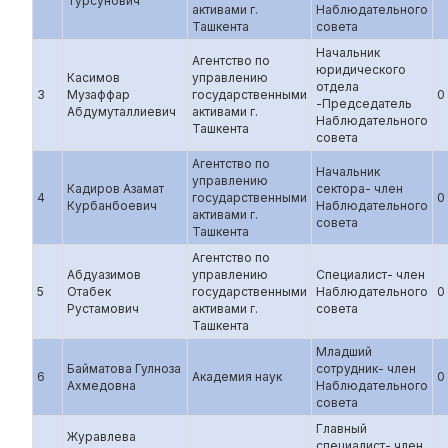
Турсунович
активами г.
Наблюдательного
Ташкента
совета
Начальник
Агентство по
юридического
Касимов
управлению
отдела
3
Музаффар
государственными
0
-Председатель
Абдумуталлиевич
активами г.
Наблюдательного
Ташкента
совета
Агентство по
Начальник
управлению
Кадиров Азамат
сектора- член
4
государственными
0
Курбанбоевич
Наблюдательного
активами г.
совета
Ташкента
Агентство по
Абдуазимов
управлению
Специалист- член
5
Отабек
государственными
Наблюдательного
0
Рустамович
активами г.
совета
Ташкента
Младший
Байматова Гулноза
сотрудник- член
6
Академия наук
0
Ахмедовна
Наблюдательного
совета
Главный
Журавлева
специалист- член