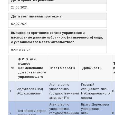
25.06.2021
Дата составления протокола:
02.07.2021
Выписка из протокола органа управления и
паспортные данные избранного (назначенного) лица,
с указанием его места жительства**
прилагается
Ф.И.О. или
полное
№
наименование
Место работы
Должность
доверительного
управляющего
Агентство по
Главный
Абдуллаев Озод
управлению
специалист -член
1
0
Абдухафизович
государственными
Наблюдательного
активами РУз
совета
Агентство по
Вр.и.о Директора
управлению
управления -
Тешабаев Даврон
2
государственными
член
0