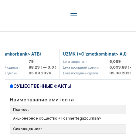
Toggle
navigation
mkorbank> ATB)
UZMK (<O'zmetkombinat> AJ)
79
6,099
:
Цена закрытия :
88.29
( — 0.0 )
6,099.88
( — 0.0 
 сделки :
Цена последний сделки :
05.08.2026
05.08.2026
сделки :
Дата последней сделки :
СУЩЕСТВЕННЫЕ ФАКТЫ
Наименование эмитента
Полное:
Акционерное общество «Tоshneftеgazqurilish»
Сокращенное: