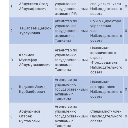
Абдуллаев Озод
управлению
специалист -член
1
0
Абдухафизович
государственными
Наблюдательного
активами РУз
совета
Агентство по
Вр.и.о Директора
управлению
управления -
Тешабаев Даврон
2
государственными
член
0
Турсунович
активами г.
Наблюдательного
Ташкента
совета
Начальник
Агентство по
юридического
Касимов
управлению
отдела
3
Музаффар
государственными
0
-Председатель
Абдумуталлиевич
активами г.
Наблюдательного
Ташкента
совета
Агентство по
Начальник
управлению
Кадиров Азамат
сектора- член
4
государственными
0
Курбанбоевич
Наблюдательного
активами г.
совета
Ташкента
Агентство по
Абдуазимов
управлению
Специалист- член
5
Отабек
государственными
Наблюдательного
0
Рустамович
активами г.
совета
Ташкента