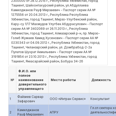
2300000 от 28.12.2015 г., Республика Узбекистан, город
Ташкент, Шайхонтахурский район, ул.Абдуллаева
Камилджанов Рауф Мирзаевич - Паспорт серии АА №
1275556 от 20.04.2013 г., Республика Республика
Узбекистан, город Ташкент, Мирзо-Улугбекский район,
Кару-су 1/17 Махмудов Улугбек Абдурасулович - Паспорт
серии АА № 3402069 от 26.11.2013 г., Республика
Узбекистан, город Ташкент, Алмазарский р-н, пр. Мирзо-
Голиб Жумаев Хамид Хусенович - Паспорт серии АА №
0230343 от 04.09.2012 г., Республика Узбекистан, город
Ташкент, Чиланзарский район, ул. Домбрабод-2-2а
Пулатов Шухрат Акмальевич - Паспорт серии АА №
3191854 от 23.10.2013 г., Республика Узбекистан, город
Ташкент, Яккасарайский район, Бобура 34-2б
Ф.И.О. или
полное
№
наименование
Место работы
Должность
доверительного
управляющего
Файзиев Сарвар
1
ООО «Интран Сервис»
Консультант
Зафарович
Гл.сп сектора хо
Камилджанов
2
АПРУ
деятельностифи
Рауф Мирзаевич