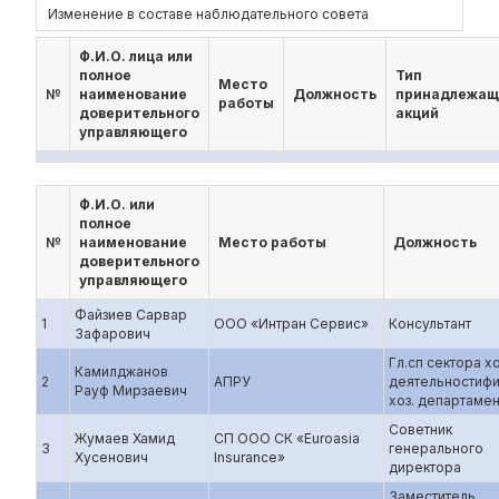
Изменение в составе наблюдательного совета
Ф.И.О. лица или
полное
Тип
Место
№
наименование
Должность
принадлежащ
работы
доверительного
акций
управляющего
Ф.И.О. или
полное
№
наименование
Место работы
Должность
доверительного
управляющего
Файзиев Сарвар
1
ООО «Интран Сервис»
Консультант
Зафарович
Гл.сп сектора хо
Камилджанов
2
АПРУ
деятельностифи
Рауф Мирзаевич
хоз. департамен
Советник
Жумаев Хамид
СП ООО СК «Euroasia
3
генерального
Хусенович
Insurance»
директора
Заместитель