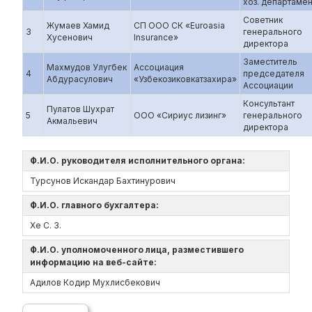
хоз. департамен
Советник
Жумаев Хамид
СП ООО СК «Euroasia
3
генерального
Хусенович
Insurance»
директора
Заместитель
Махмудов Улугбек
Ассоциация
4
председателя
Абдурасулович
«Узбекозиковкатзахира»
Ассоциации
Консультант
Пулатов Шухрат
5
ООО «Сириус лизинг»
генерального
Акмальевич
директора
Ф.И.О. руководителя исполнительного органа:
Турсунов Искандар Бахтинурович
Ф.И.О. главного бухгалтера:
Хе С. З.
Ф.И.О. уполномоченного лица, разместившего
информацию на веб-сайте:
Адилов Кодир Мухлисбекович