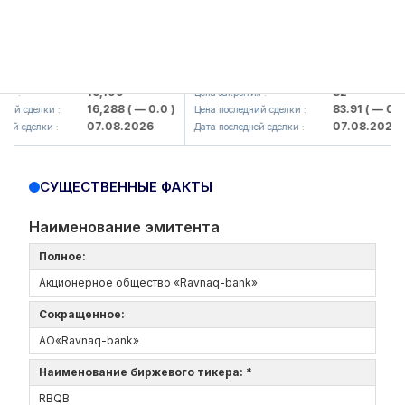
lmaliq KMK> AJ)
KFSK (<Kafolat sug'urta kompaniya
16,100
82
 :
Цена закрытия :
16,288
( — 0.0 )
83.91
( — 0.0 )
й сделки :
Цена последний сделки :
07.08.2026
07.08.2026
й сделки :
Дата последней сделки :
СУЩЕСТВЕННЫЕ ФАКТЫ
Наименование эмитента
Полное:
Акционерное общество «Ravnaq-bank»
Сокращенное:
АО«Ravnaq-bank»
Наименование биржевого тикера: *
RBQB