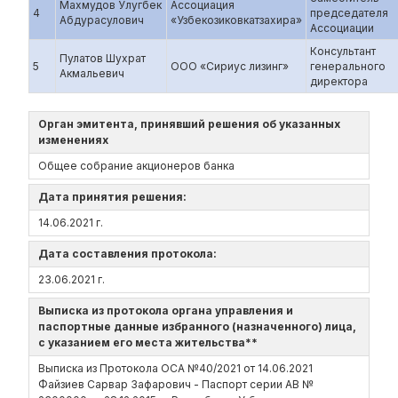
Махмудов Улугбек
Ассоциация
4
председателя
Абдурасулович
«Узбекозиковкатзахира»
Ассоциации
Консультант
Пулатов Шухрат
5
ООО «Сириус лизинг»
генерального
Акмальевич
директора
Орган эмитента, принявший решения об указанных
изменениях
Общее собрание акционеров банка
Дата принятия решения:
14.06.2021 г.
Дата составления протокола:
23.06.2021 г.
Выписка из протокола органа управления и
паспортные данные избранного (назначенного) лица,
с указанием его места жительства**
Выписка из Протокола ОСА №40/2021 от 14.06.2021
Файзиев Сарвар Зафарович - Паспорт серии АB №