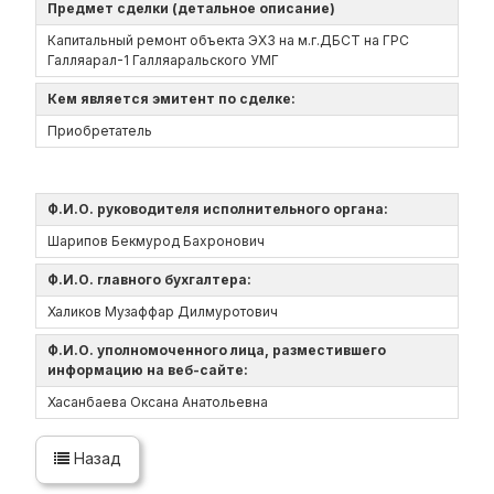
Предмет сделки (детальное описание)
Капитальный ремонт объекта ЭХЗ на м.г.ДБСТ на ГРС
Галляарал-1 Галляаральского УМГ
Кем является эмитент по сделке:
Приобретатель
Ф.И.О. руководителя исполнительного органа:
Шарипов Бекмурод Бахронович
Ф.И.О. главного бухгалтера:
Халиков Музаффар Дилмуротович
Ф.И.О. уполномоченного лица, разместившего
информацию на веб-сайте:
Хасанбаева Оксана Анатольевна
Назад