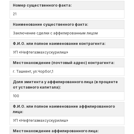
Номер существенного факта:
21
Наименование существенного факта:
Заключение сделки с аффилированным лицом
Ф.И.О. или полное наименование контрагента:
УП «Нефтегазмахсускурилиш»
Местонахождение (почтовый адрес) контрагента:
г. Ташкент, ул.Чорбог,1
Доля эмитента у аффилированного лица (в проценте
от уставного капитала):
100
Ф.И.О. или полное наименование аффилированного
лица:
УП «Нефтегазмахсускурилиш»
Местонахождение аффилированного лица: