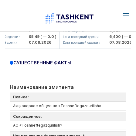
Togg
navig
Hamkorbank> ATB)
UZMK (<O'zmetkombinat> AJ)
79
6,099
я :
Цена закрытия :
95.49
( — 0.0 )
6,400
( — 0.0 )
ий сделки :
Цена последний сделки :
07.08.2026
07.08.2026
ей сделки :
Дата последней сделки :
СУЩЕСТВЕННЫЕ ФАКТЫ
Наименование эмитента
Полное:
Акционерное общество «Tоshneftеgazqurilish»
Сокращенное:
АО «Tоshneftеgazqurilish»
Наименование биржевого тикера: *