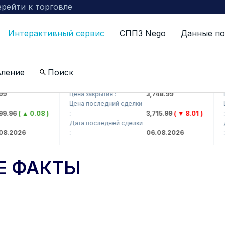
рейти к торговле
Интерактивный сервис
СППЗ Nego
Данные по
вление
Поиск
J)
UZMKP (<O'zmetkombinat> AJ)
KVT
Цена закрытия :
3,748.99
Цен
Цена последний сделки
Цен
96
( ▲ 0.08 )
:
3,715.99
( ▼ 8.01 )
:
Дата последней сделки
Дат
2026
:
06.08.2026
:
Е ФАКТЫ