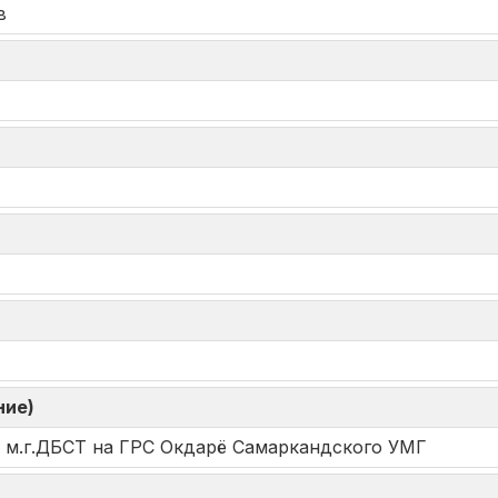
в
ние)
 м.г.ДБСТ на ГРС Окдарё Самаркандского УМГ