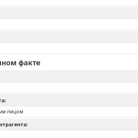
нном факте
та:
ым лицом
онтрагента: