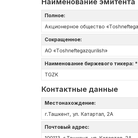
Наименование эмитента
Полное:
Акционерное общество «Tоshneftеgaz
Сокращенное:
АО «Tоshneftеgazqurilish»
Наименование биржевого тикера: 
TGZK
Контактные данные
Местонахождение:
г.Ташкент, ул. Катартал, 2А
Почтовый адрес: