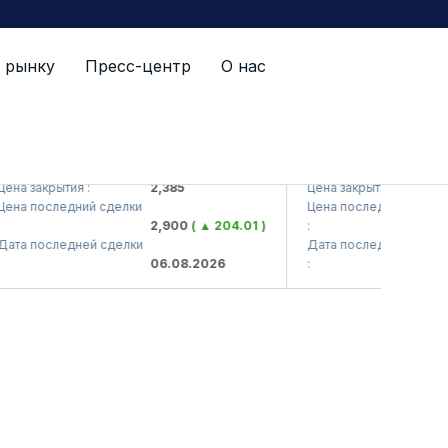
 рынку
Пресс-центр
О нас
S (<Kvarts> AJ)
QZSM (<Qizilqumsemen
а закрытия :
2,385
Цена закрытия :
1
а последний сделки
Цена последний сделки
2,900
( ▲ 204.01 )
:
1
а последней сделки
Дата последней сделки
06.08.2026
:
0