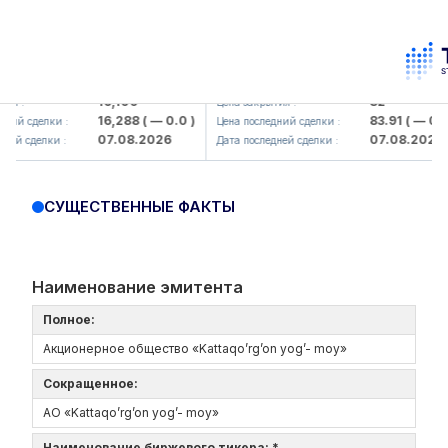
Olmaliq KMK> AJ)
KFSK (<Kafolat sug'urta kompaniy
16,100
82
 :
Цена закрытия :
16,288
( — 0.0 )
83.91
( — 0.0 )
ий сделки :
Цена последний сделки :
07.08.2026
07.08.2026
й сделки :
Дата последней сделки :
СУЩЕСТВЕННЫЕ ФАКТЫ
Наименование эмитента
Полное:
Акционерное общество «Kattaqo’rg’on yog’- moy»
Сокращенное:
АО «Kattaqo’rg’on yog’- moy»
Наименование биржевого тикера: *