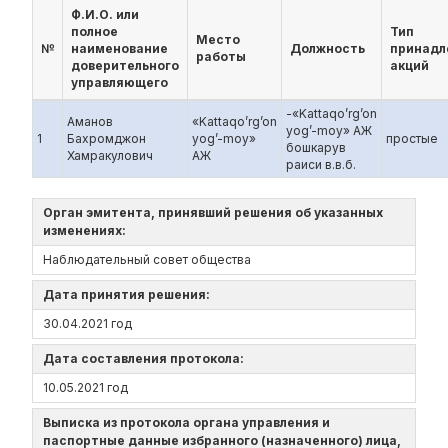
Ф.И.О. или
полное
Тип
Место
№
наименование
Должность
принад
работы
доверительного
акций
управляющего
-«Kattaqo’rg’on
Аманов
«Kattaqo’rg’on
yog’-moy» АЖ
1
Бахромджон
yog’-moy»
простые
бошкарув
Хамракулович
АЖ
раиси в.в.б.
Орган эмитента, принявший решения об указанных
изменениях:
Наблюдательный совет общества
Дата принятия решения:
30.04.2021 год
Дата составления протокола:
10.05.2021 год
Выписка из протокола органа управления и
паспортные данные избранного (назначенного) лица,