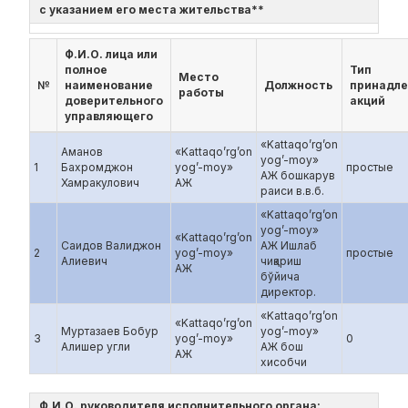
с указанием его места жительства**
Ф.И.О. лица или
полное
Тип
Место
№
наименование
Должность
принадл
работы
доверительного
акций
управляющего
«Kattaqo’rg’on
Аманов
«Kattaqo’rg’on
yog’-moy»
1
Бахромджон
yog’-moy»
простые
АЖ бошкарув
Хамракулович
АЖ
раиси в.в.б.
«Kattaqo’rg’on
yog’-moy»
«Kattaqo’rg’on
Саидов Валиджон
АЖ Ишлаб
2
yog’-moy»
простые
Алиевич
чиқариш
АЖ
бўйича
директор.
«Kattaqo’rg’on
«Kattaqo’rg’on
Муртазаев Бобур
yog’-moy»
3
yog’-moy»
0
Алишер угли
АЖ бош
АЖ
хисобчи
Ф.И.О. руководителя исполнительного органа: