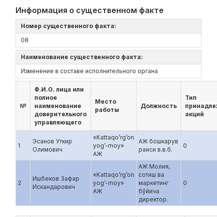
Информация о существенном факте
Номер существенного факта:
08
Наименование существенного факта:
Изменение в составе исполнительного органа
Ф.И.О. лица или
полное
Тип
Место
№
наименование
Должность
принадл
работы
доверительного
акций
управляющего
«Kattaqo’rg’on
Эсанов Уткир
АЖ бошкарув
1
yog’-moy»
0
Олимович
раиси в.в.б.
АЖ
АЖ Молия,
«Kattaqo’rg’on
сотиш ва
Ишбеков Зафар
2
yog’-moy»
маркетинг
0
Искандарович
АЖ
бўйича
директор.