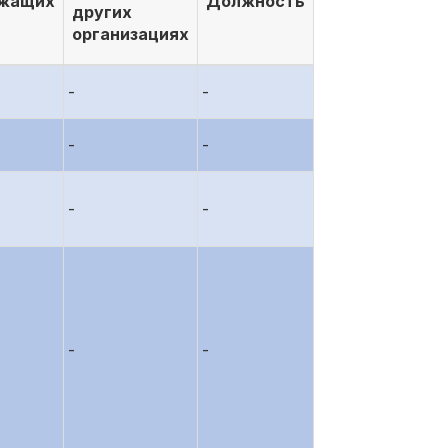
ежащих
Должность
других
организациях
-
-
-
-
-
-
-
-