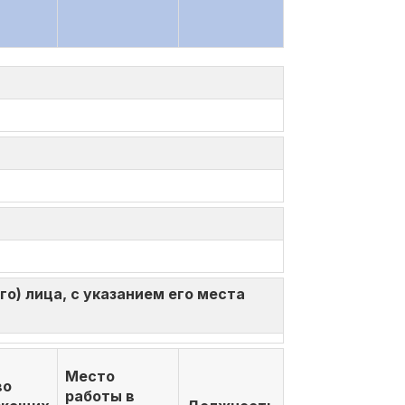
о) лица, с указанием его места
Место
во
работы в