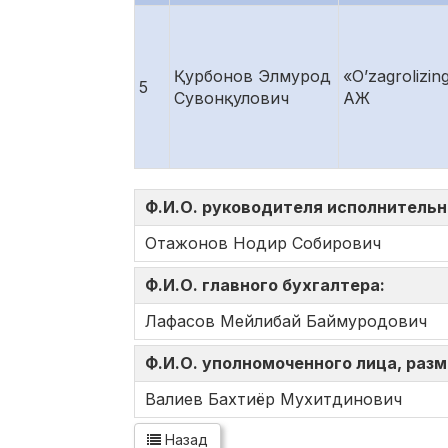
Қурбонов Элмурод
«O’zagrolizin
5
Сувонқулович
АЖ
Ф.И.О. руководителя исполнительн
Отажонов Нодир Собирович
Ф.И.О. главного бухгалтера:
Лафасов Мейлибай Баймуродович
Ф.И.О. уполномоченного лица, ра
Валиев Бахтиёр Мухитдинович
Назад