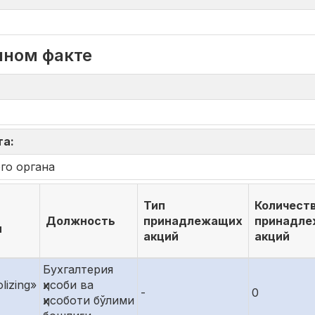
нном факте
та:
го органа
Тип
Количест
Должность
принадлежащих
принадл
ы
акций
акций
Бухгалтерия
lizing»
ҳисоби ва
-
0
ҳисоботи бўлими