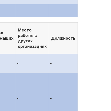
-
-
Место
во
работы в
ежащих
Должность
других
организациях
-
-
-
-