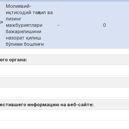
Молиявий-
иқтисодий таҳлил ва
лизинг
g»
мажбуриятлари
-
0
бажарилишини
назорат қилиш
бўлими бошлиғи
ого органа:
зместившего информацию на веб-сайте: