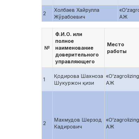
Холбаев Хайрулла
«O’zagro
2
Жўрабоевич
АЖ
Ф.И.О. или
полное
Место
№
наименование
работы
доверительного
управляющего
Қодирова Шахноза
«O’zagrolizin
1
Шукуржон қизи
АЖ
Махмудов Шерзод
«O’zagrolizin
2
Кадирович
АЖ