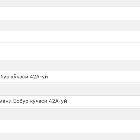
*
обур кўчаси 42А-уй
умани Бобур кўчаси 42А-уй