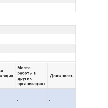
Место
во
работы в
ежащих
Должность
других
организациях
-
-