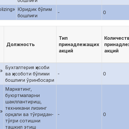
бошлиғи
lizing»
Юридик бўлим
-
0
бошлиғи
Тип
Количест
Должность
принадлежащих
принадл
акций
акций
Бухгалтерия ҳисоби
g»
ва ҳисоботи бўлими
-
0
бошлиғи ўринбосари
Маркетинг,
буюртмаларни
шакллантириш,
техникани лизинг
g»
орқали ва тўғридан-
-
0
тўғри сотишни
ташкил этиш