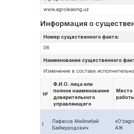
www.agroleasing.uz
Информация о существе
Номер существенного факта:
08
Наименование существенного фак
Изменение в составе исполнительно
Ф.И.О. лица или
полное наименование
Место
№
доверительного
работ
управляющего
Лафасов Мейлибай
«O’zagro
1
Баймуродович
АЖ