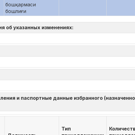
бошқармаси
бошлиғи
ия об указанных изменениях:
ления и паспортные данные избранного (назначенног
Тип
Количест