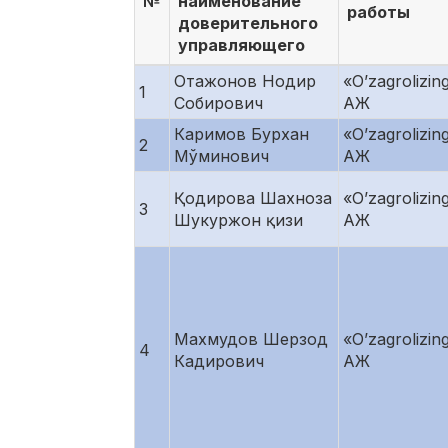
№
наименование
работы
доверительного
управляющего
Отажонов Нодир
«O’zagrolizin
1
Собирович
АЖ
Каримов Бурхан
«O’zagrolizin
2
Мўминович
АЖ
Қодирова Шахноза
«O’zagrolizin
3
Шукуржон қизи
АЖ
Махмудов Шерзод
«O’zagrolizin
4
Кадирович
АЖ