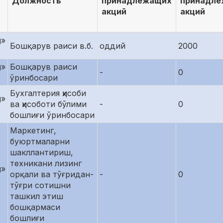
Должность
принадлежащих
принадл
акций
акций
g»
Бошқарув раиси в.б.
оддий
2000
g»
Бошқарув раиси
-
0
ўринбосари
Бухгалтерия ҳисоби
g»
ва ҳисоботи бўлими
-
0
бошлиғи ўринбосари
Маркетинг,
буюртмаларни
шакллантириш,
техникани лизинг
g»
орқали ва тўғридан-
-
0
тўғри сотишни
ташкил этиш
бошқармаси
бошлиғи