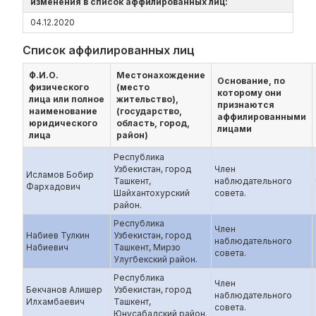
изменения в список аффилированных лиц:
04.12.2020
Список аффилированных лиц
Ф.И.О.
Местонахождение
Основание, по
физического
(место
которому они
лица или полное
жительство),
признаются
наименование
(государство,
аффилированными
юридического
область, город,
лицами
лица
район)
Республика
Узбекистан, город
Член
Исламов Бобир
Ташкент,
наблюдательного
Фархадович
Шайхантохурский
совета.
район.
Республика
Член
Набиев Тулкин
Узбекистан, город
наблюдательного
Набиевич
Ташкент, Мирзо
совета.
Улугбекский район.
Республика
Член
Бекчанов Алишер
Узбекистан, город
наблюдательного
Илхамбаевич
Ташкент,
совета.
Юнусабадский район.