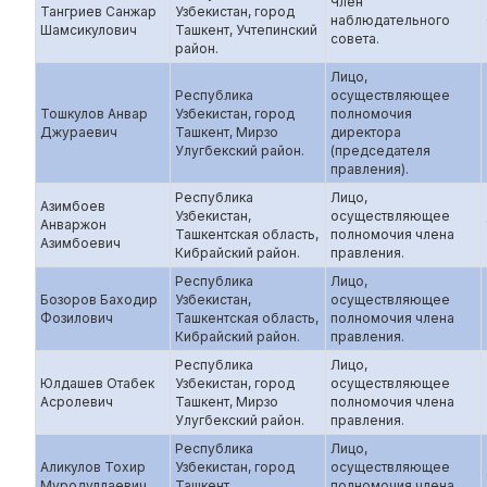
Член
Тангриев Санжар
Узбекистан, город
наблюдательного
Шамсикулович
Ташкент, Учтепинский
совета.
район.
Лицо,
Республика
осуществляющее
Тошкулов Анвар
Узбекистан, город
полномочия
Джураевич
Ташкент, Мирзо
директора
Улугбекский район.
(председателя
правления).
Республика
Лицо,
Азимбоев
Узбекистан,
осуществляющее
Анваржон
Ташкентская область,
полномочия члена
Азимбоевич
Кибрайский район.
правления.
Республика
Лицо,
Бозоров Баходир
Узбекистан,
осуществляющее
Фозилович
Ташкентская область,
полномочия члена
Кибрайский район.
правления.
Республика
Лицо,
Юлдашев Отабек
Узбекистан, город
осуществляющее
Асролевич
Ташкент, Мирзо
полномочия члена
Улугбекский район.
правления.
Республика
Лицо,
Аликулов Тохир
Узбекистан, город
осуществляющее
Муродуллаевич
Ташкент,
полномочия члена