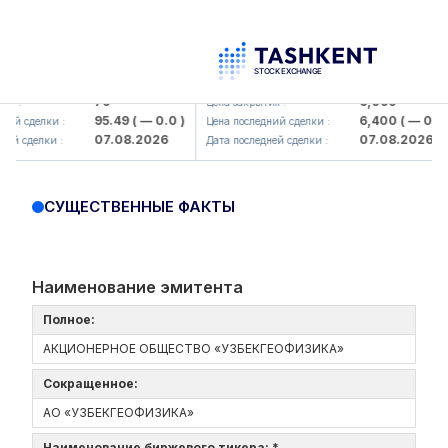
amkorbank> ATB)
UZMK (<O'zmetkombinat> AJ)
79
6,099
я :
Цена закрытия :
95.49
( — 0.0 )
6,400
( — 0.0 )
ий сделки :
Цена последний сделки :
07.08.2026
07.08.2026
й сделки :
Дата последней сделки :
СУЩЕСТВЕННЫЕ ФАКТЫ
Наименование эмитента
Полное:
АКЦИОНЕРНОЕ ОБЩЕСТВО «УЗБЕКГЕОФИЗИКА»
Сокращенное:
АО «УЗБЕКГЕОФИЗИКА»
Наименование биржевого тикера: *