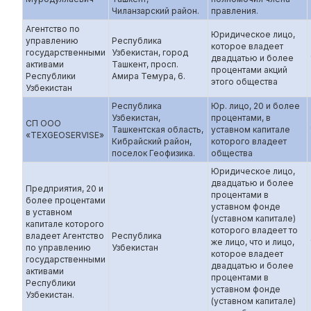
Чиланзарский район.
правления.
Агентство по
Юридическое лицо,
управлению
Республика
которое владеет
государственными
Узбекистан, город
двадцатью и более
активами
Ташкент, просп.
процентами акций
Республики
Амира Темура, 6.
этого общества
Узбекистан
Республика
Юр. лицо, 20 и более
Узбекистан,
процентами, в
СП ООО
Ташкентская область,
уставном капитале
«TEXGEOSERVISE»
Кибрайский район,
которого владеет
поселок Геофизика.
общества
Юридическое лицо,
двадцатью и более
Предприятия, 20 и
процентами в
более процентами
уставном фонде
в уставном
(уставном капитале)
капитале которого
которого владеет то
владеет Агентство
Республика
же лицо, что и лицо,
по управлению
Узбекистан
которое владеет
государственными
двадцатью и более
активами
процентами в
Республики
уставном фонде
Узбекистан.
(уставном капитале)