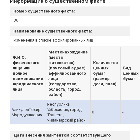
Информация о существенном факте
Номер существенного факта:
36
Наименование существенного факта:
Изменения в списке аффилированных лиц
Местонахождение
Ф.И.О.
(место
физического
жительство)
Количество
лица или
(почтовый адрес)
ценных
Вид
полное
аффилированного
бумаг
ценных
наименование
лица
(размер
бумаг
юридического
(государство,
доли, паев)
лица
область, город,
район)
Республика
АликуловТохир
Узбекистан, город
0
-
Муродуллаевич
Ташкент,
Чиланзарский район.
Дата внесения эмитентом соответствующего