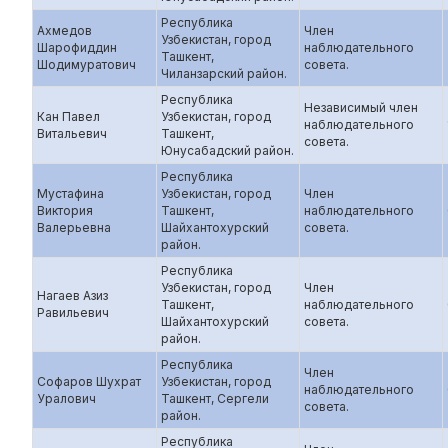
Республика
Ахмедов
Член
Узбекистан, город
Шарофиддин
наблюдательного
Ташкент,
Шодимуратович
совета.
Чиланзарский район.
Республика
Независимый член
Кан Павел
Узбекистан, город
наблюдательного
Витальевич
Ташкент,
совета.
Юнусабадский район.
Республика
Мустафина
Узбекистан, город
Член
Виктория
Ташкент,
наблюдательного
Валерьевна
Шайхантохурский
совета.
район.
Республика
Узбекистан, город
Член
Нагаев Азиз
Ташкент,
наблюдательного
Равильевич
Шайхантохурский
совета.
район.
Республика
Член
Софаров Шухрат
Узбекистан, город
наблюдательного
Уралович
Ташкент, Сергели
совета.
район.
Республика