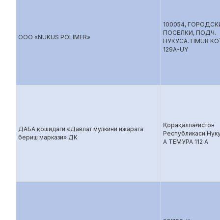
100054, ГОРОДСК
ПОСЕЛКИ, ПОДЧ.
ООО «NUKUS POLIMER»
НУКУСA.TIMUR KO`
129A-UY
Қорақалпағистон
ДАБА қошидаги «Давлат мулкини ижарага
Республикаси Нуку
бериш маркази» ДК
А ТЕМУРА 112 А