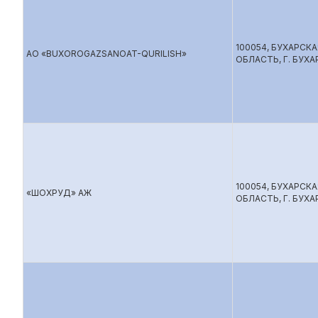
100054, БУХАРСКА
АО «BUXOROGAZSANOAT-QURILISH»
ОБЛАСТЬ, Г. БУХАР
100054, БУХАРСКА
«ШОХРУД» АЖ
ОБЛАСТЬ, Г. БУХА