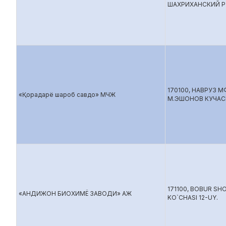
ШАХРИХАНСКИЙ Р
170100, НАВРУЗ 
«Қорадарё шароб савдо» МЧЖ
М.ЭШОНОВ КУЧАС
171100, BOBUR SH
«АНДИЖОН БИОХИМЁ ЗАВОДИ» АЖ
KO`CHASI 12-UY.