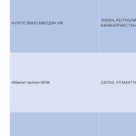
100054, РЕСПУБЛ
«НУКУС ВИНОЗАВОДИ» АЖ
КАРАКАЛПАКСТАН,
«Мангит пилла» МЧЖ
230100, УЛ.МАХТ