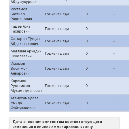
Абдушукурович
Рустамов
Бахтиёр
Тошкент шаҳри
0
-
Равшанович
Ташев Азиз
Тошкент шаҳри
0
-
Тахирович
Саттаров Тўлқин
Тошкент шаҳри
0
-
Абдихалилович
Матяшин Аркадий
Тошкент шаҳри
0
-
Николаевич
Имомов
Воситжон
Тошкент шаҳри
0
-
Анварович
Каримов
Рустамжон
Тошкент шаҳри
0
-
Мухамаджанович
Атамухамедова
Умида
Тошкент шаҳри
0
-
Файзуллаевна
Дата внесения эмитентом соответствующего
изменения в список аффилированных лиц: