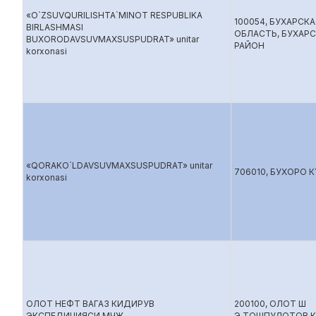
«O`ZSUVQURILISHTA`MINOT RESPUBLIKA
100054, БУХАРСКА
BIRLASHMASI
ОБЛАСТЬ, БУХАР
BUXORODAVSUVMAXSUSPUDRAT» unitar
РАЙОН
korxonasi
«QORAKO`LDAVSUVMAXSUSPUDRAT» unitar
706010, БУХОРО 
korxonasi
ОЛОТ НЕФТ ВАГАЗ КИДИРУВ
200100, ОЛОТ Ш
ЭКСПЕДИЦИЯСИ МЧЖ
Э.ТОШПУЛОТОВ 