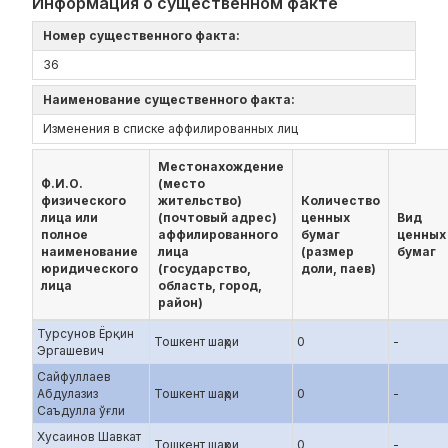
Информация о существенном факте
Номер существенного факта:
36
Наименование существенного факта:
Изменения в списке аффилированных лиц
Местонахождение
Ф.И.О.
(место
физического
жительство)
Количество
лица или
(почтовый адрес)
ценных
Вид
полное
аффилированного
бумаг
ценных
наименование
лица
(размер
бумаг
юридического
(государство,
доли, паев)
лица
область, город,
район)
Турсунов Ёрқин
Тошкент шаҳри
0
-
Эргашевич
Сайфуллаев
Абдулазиз
Тошкент шаҳри
0
-
Саъдулла ўғли
Хусаинов Шавкат
Тошкент шаҳри
0
-