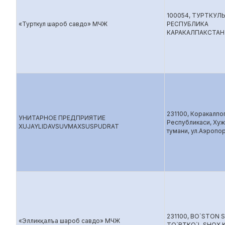
100054, ТУРТКУЛ
«Турткул шароб савдо» МЧЖ
РЕСПУБЛИКА
КАРАКАЛПАКСТАН
231100, Коракалпо
УНИТАРНОЕ ПРЕДПРИЯТИЕ
Республикаси, Ху
XUJAYLIDAVSUVMAXSUSPUDRAT
тумани, ул.Аэропор
231100, BO`STON 
«Элликқалъа шароб савдо» МЧЖ
TO`RTKO`L SHOX 