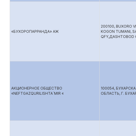
200100, BUXORO VI
«БУХОРОПАРРАНДА» АЖ
KOGON TUMANI, S
QFY,ДАSHTOBOD Q
АКЦИОНЕРНОЕ ОБЩЕСТВО
100054, БУХАРСКА
«NEFTGAZQURILISHTA`MIR «
ОБЛАСТЬ, Г. БУХА