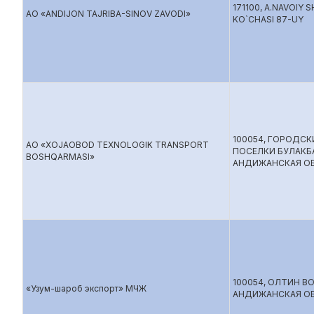
171100, A.NAVOIY 
АО «ANDIJON TAJRIBA-SINOV ZAVODI»
KO`CHASI 87-UY
100054, ГОРОДСК
АО «XOJAOBOD TEXNOLOGIK TRANSPORT
ПОСЕЛКИ БУЛАК
BOSHQARMASI»
АНДИЖАНСКАЯ О
100054, ОЛТИН В
«Узум-шароб экспорт» МЧЖ
АНДИЖАНСКАЯ ОБ