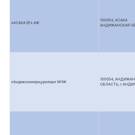
100054, АСАКА
«АСАКА ЁҒ» АЖ
АНДИЖАНСКАЯ О
100054, АНДИЖА
«Андижонэнерқурилиш» МЧЖ
ОБЛАСТЬ, г.АНД