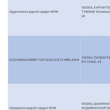
100054, КУРГАНТЕ
«Қурғонтепа шароб савдо» МЧЖ
ТУМАНИ. Истиклол 
уй
100054, ПАЛВАН
ООО«ANDIJONNEFTGATQUDUDQTA`MIRLASH»
KO`CHASI, 43
100054, ШАХРИХА
«Шахрихон шароб савдо» МЧЖ
АНДИЖАНСКАЯ ОБ