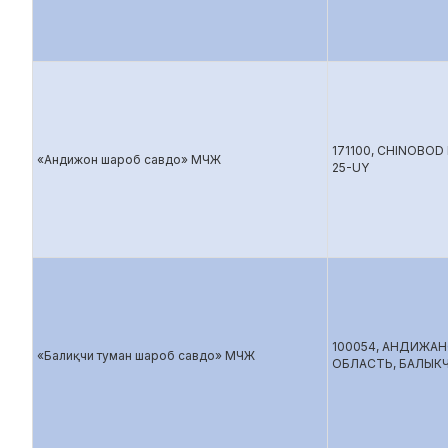
171100, CHINOBOD
«Андижон шароб савдо» МЧЖ
25-UY
100054, АНДИЖА
«Балиқчи туман шароб савдо» МЧЖ
ОБЛАСТЬ, БАЛЫК