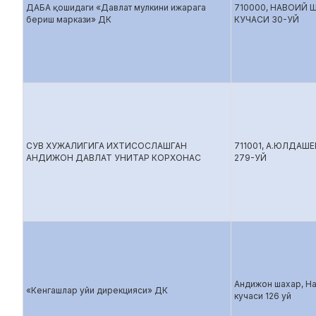
ДАБА қошидаги «Давлат мулкини ижарага
710000, НАВОИЙ 
бериш маркази» ДК
КУЧАСИ 30-УЙ
СУВ ХУЖАЛИГИГА ИХТИСОСЛАШГАН
711001, А.ЮЛДАШЕ
АНДИЖОН ДАВЛАТ УНИТАР КОРХОНАС
279-УЙ
Андижон шахар, Н
«Кенгашлар уйи дирекцияси» ДК
кучаси 126 уй