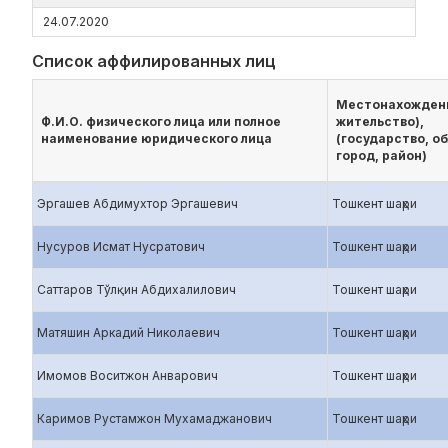
24.07.2020
Список аффилированных лиц
Местонахождени
Ф.И.О. физического лица или полное
жительство),
наименование юридического лица
(государство, об
город, район)
Эргашев Абдимухтор Эргашевич
Тошкент шаҳри
Нусуров Исмат Нусратович
Тошкент шаҳри
Саттаров Тўлқин Абдихалилович
Тошкент шаҳри
Матяшин Аркадий Николаевич
Тошкент шаҳри
Имомов Воситжон Анварович
Тошкент шаҳри
Каримов Рустамжон Мухамаджанович
Тошкент шаҳри