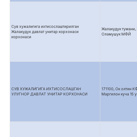
Сув хужалигига ихтисослаштирилган
Жалакудук тумани,
Жалакудук давлат унитар корхонаси
Оламушук МФЙ
корхонаси
СУВ ХУЖАЛИГИГА ИХТИСОСЛАШГАН
171100, Ок олтин 
УЛУГНОР ДАВЛАТ УНИТАР КОРХОНАСИ
Маргилон куча 15 у