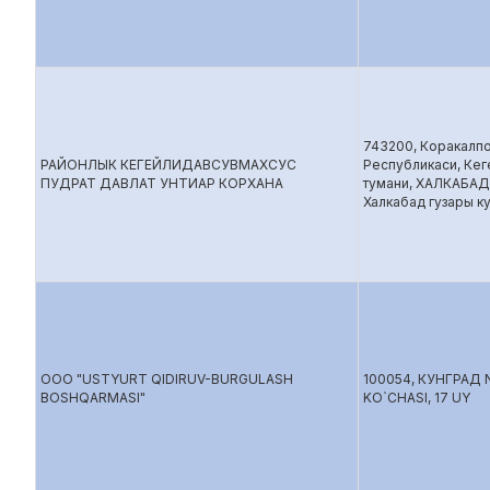
743200, Коракалп
РАЙОНЛЫК КЕГЕЙЛИДАВСУВМАХСУС
Республикаси, Кег
ПУДРАТ ДАВЛАТ УНТИАР КОРХАНА
тумани, ХАЛКАБАД
Халкабад гузары ку
ООО "USTYURT QIDIRUV-BURGULASH
100054, КУНГРАД 
BOSHQARMASI"
KO`CHASI, 17 UY