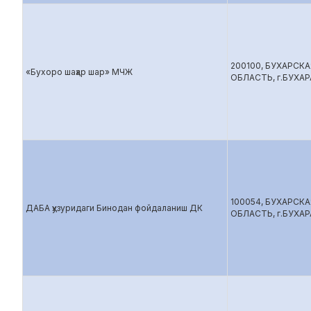
200100, БУХАРСКА
«Бухоро шаҳар шар» МЧЖ
ОБЛАСТЬ, г.БУХАР
100054, БУХАРСКА
ДАБА ҳузуридаги Бинодан фойдаланиш ДК
ОБЛАСТЬ, г.БУХАР