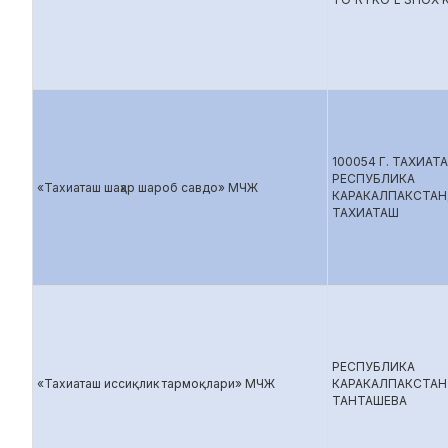
100054 Г. ТАХИАТ
РЕСПУБЛИКА
«Тахиаташ шаҳар шароб савдо» МЧЖ
КАРАКАЛПАКСТАН
ТАХИАТАШ
РЕСПУБЛИКА
«Тахиаташ иссиқлик тармоқлари» МЧЖ
КАРАКАЛПАКСТАН 
ТАНТАШЕВА