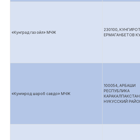
230100, КУНГИРО
«Кунград газ ойл» МЧЖ
ЕРМАГАНБЕТОВ КУ
100054, АРБАШИ
РЕСПУБЛИКА
«Кунғирод шароб савдо» МЧЖ
КАРАКАЛПАКСТАН
НУКУССКИЙ РАЙО