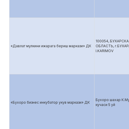
100054, БУХАРСКА
«Давлат мулкини ижарага бериш маркази» ДК
ОБЛАСТЬ, г.БУХАР
I.KARIMOV
Бухоро шахар К.М
«Бухоро бизнес инкубатор укув маркази» ДК
кучаси 5 уй