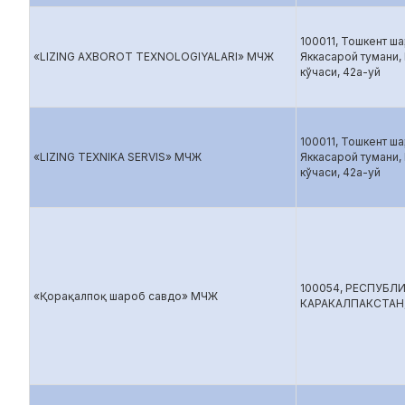
100011, Тошкент шаҳ
«LIZING AXBOROT TEXNOLOGIYALARI» МЧЖ
Яккасарой тумани,
кўчаси, 42а-уй
100011, Тошкент шаҳ
«LIZING TEXNIKA SERVIS» МЧЖ
Яккасарой тумани,
кўчаси, 42а-уй
100054, РЕСПУБЛ
«Қорақалпоқ шароб савдо» МЧЖ
КАРАКАЛПАКСТАН,