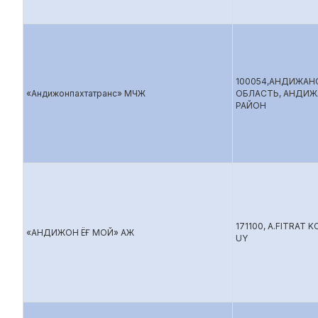
100054,АНДИЖАН
«Андижонпахтатранс» МЧЖ
ОБЛАСТЬ, АНДИ
РАЙОН
171100, A.FITRAT K
«АНДИЖОН ЁҒ МОЙ» АЖ
UY