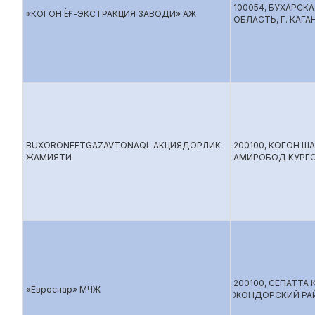
100054, БУХАРСКА
«КОГОН ЁҒ-ЭКСТРАКЦИЯ ЗАВОДИ» АЖ
ОБЛАСТЬ, Г. КАГА
BUXORONEFTGAZAVTONAQL АКЦИЯДОРЛИК
200100, КОГОН Ш
ЖАМИЯТИ
АМИРОБОД KУРГО
200100, СЕПАТТА
«Евроснар» МЧЖ
ЖОНДОPСКИЙ РА