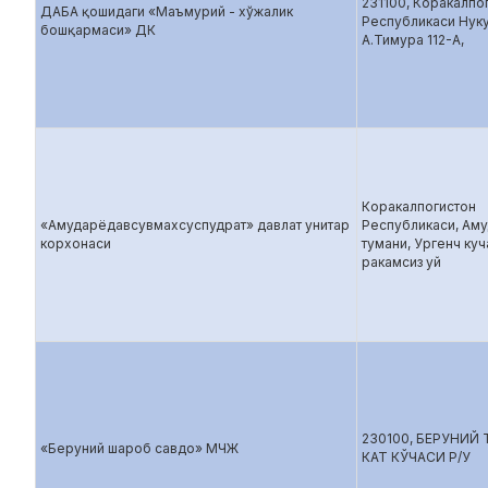
231100, Коракалпо
ДАБА қошидаги «Маъмурий - хўжалик
Республикаси Нуку
бошқармаси» ДК
А.Тимура 112-А,
Коракалпогистон
«Амударёдавсувмахсуспудрат» давлат унитар
Республикаси, Ам
корхонаси
тумани, Ургенч куч
ракамсиз уй
230100, БЕРУНИЙ
«Беруний шароб савдо» МЧЖ
КАТ КЎЧАСИ Р/У