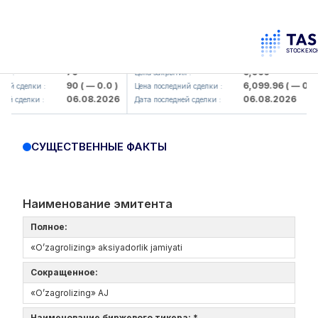
orbank> ATB)
UZMK (<O'zmetkombinat> AJ)
79
6,099
Цена закрытия :
Ц
90
( — 0.0 )
6,099.96
( — 0.0 )
елки :
Цена последний сделки :
Ц
06.08.2026
06.08.2026
елки :
Дата последней сделки :
Д
СУЩЕСТВЕННЫЕ ФАКТЫ
Наименование эмитента
Полное:
«O’zagrolizing» aksiyadorlik jamiyati
Сокращенное:
«O’zagrolizing» AJ
Наименование биржевого тикера: *