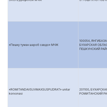
100054, ЯНГИБАЗА
«Пешку туман шароб савдо» МЧЖ
БУХАРСКАЯ ОБЛА
ПЕШКУНСКИЙ РА
«ROMITANDAVSUVMAXSUSPUDRAT» unitar
201100, БУХАРСКА
korxonasi
РОМИТАНСКИЙ Р