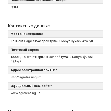
QXML
Контактные данные
Местонахождение:
Тошкент шаҳри, Яккасарой тумани Бобур кўчаси 42А-уй
Почтовый адрес:
100011, Тошкент шаҳри, Яккасарой тумани Бобур кўчаси
42А-уй
Адрес электронной почты: *
info@agroleasing.uz
Официальный веб-сайт:*
www.agroleasing.uz