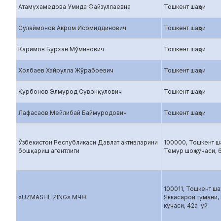
Атамухамедова Умида Файзуллаевна
Тошкент шаҳри
Сулаймонов Акром Исомиддинович
Тошкент шаҳри
Каримов Бурхан Мўминович
Тошкент шаҳри
Холбаев Хайрулла Жўрабоевич
Тошкент шаҳри
Қурбонов Элмурод Сувонқулович
Тошкент шаҳри
Лафасаов Мейлибай Баймуродович
Тошкент шаҳри
Ўзбекистон Республикаси Давлат активларини
100000, Тошкент ша
бошқариш агентлиги
Темур шоҳ кўчаси, 
100011, Тошкент шаҳ
«UZMASHLIZING» МЧЖ
Яккасарой тумани,
кўчаси, 42а-уй