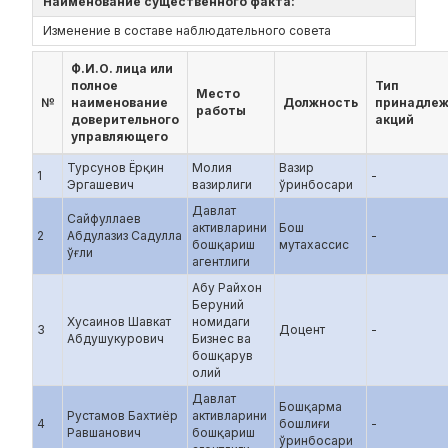
Наименование существенного факта:
Изменение в составе наблюдательного совета
Ф.И.О. лица или
полное
Тип
Место
№
наименование
Должность
принадле
работы
доверительного
акций
управляющего
Турсунов Ёрқин
Молия
Вазир
1
-
Эргашевич
вазирлиги
ўринбосари
Давлат
Сайфуллаев
активларини
Бош
2
Абдулазиз Садулла
-
бошқариш
мутахассис
ўғли
агентлиги
Абу Райхон
Беруний
Хусаинов Шавкат
номидаги
3
Доцент
-
Абдушукурович
Бизнес ва
бошқарув
олий
Давлат
Бошқарма
Рустамов Бахтиёр
активларини
4
бошлиғи
-
Равшанович
бошқариш
ўринбосари