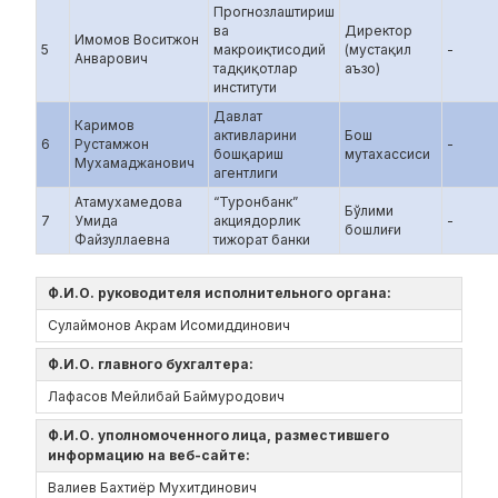
Прогнозлаштириш
ва
Директор
Имомов Воситжон
5
макроиқтисодий
(мустақил
-
Анварович
тадқиқотлар
аъзо)
институти
Давлат
Каримов
активларини
Бош
6
Рустамжон
-
бошқариш
мутахассиси
Мухамаджанович
агентлиги
Атамухамедова
“Туронбанк”
Бўлими
7
Умида
акциядорлик
-
бошлиғи
Файзуллаевна
тижорат банки
Ф.И.О. руководителя исполнительного органа:
Сулаймонов Акрам Исомиддинович
Ф.И.О. главного бухгалтера:
Лафасов Мейлибай Баймуродович
Ф.И.О. уполномоченного лица, разместившего
информацию на веб-сайте:
Валиев Бахтиёр Мухитдинович