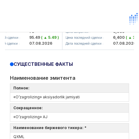
mkorbank> ATB)
UZMK (<O'zmetkombinat> AJ)
79
6,099
:
Цена закрытия :
95.49
( ▲ 5.49 )
6,400
( ▲ 300.0
 сделки :
Цена последний сделки :
07.08.2026
07.08.2026
 сделки :
Дата последней сделки :
СУЩЕСТВЕННЫЕ ФАКТЫ
Наименование эмитента
Полное:
«O’zagrolizing» aksiyadorlik jamiyati
Сокращенное:
«O’zagrolizing» AJ
Наименование биржевого тикера: *
QXML