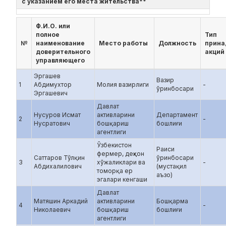
с указанием его места жительства**
Ф.И.О. или
полное
Тип
№
наименование
Место работы
Должность
прина
доверительного
акций
управляющего
Эргашев
Вазир
1
Абдимухтор
Молия вазирлиги
-
ўринбосари
Эргашевич
Давлат
Нусуров Исмат
активларини
Департамент
2
-
Нусратович
бошқариш
бошлиғи
агентлиги
Ўзбекистон
Раиси
фермер, деҳқон
Саттаров Тўлқин
ўринбосари
3
хўжаликлари ва
-
Абдихалилович
(мустақил
томорқа ер
аъзо)
эгалари кенгаши
Давлат
Матяшин Аркадий
активларини
Бошқарма
4
-
Николаевич
бошқариш
бошлиғи
агентлиги