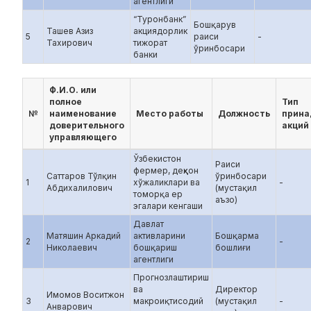
агентлиги
“Туронбанк”
Бошқарув
Ташев Азиз
акциядорлик
5
раиси
-
Тахирович
тижорат
ўринбосари
банки
Ф.И.О. или
полное
Тип
№
наименование
Место работы
Должность
прина
доверительного
акций
управляющего
Ўзбекистон
Раиси
фермер, деҳқон
Саттаров Тўлқин
ўринбосари
1
хўжаликлари ва
-
Абдихалилович
(мустақил
томорқа ер
аъзо)
эгалари кенгаши
Давлат
Матяшин Аркадий
активларини
Бошқарма
2
-
Николаевич
бошқариш
бошлиғи
агентлиги
Прогнозлаштириш
ва
Директор
Имомов Воситжон
3
макроиқтисодий
(мустақил
-
Анварович