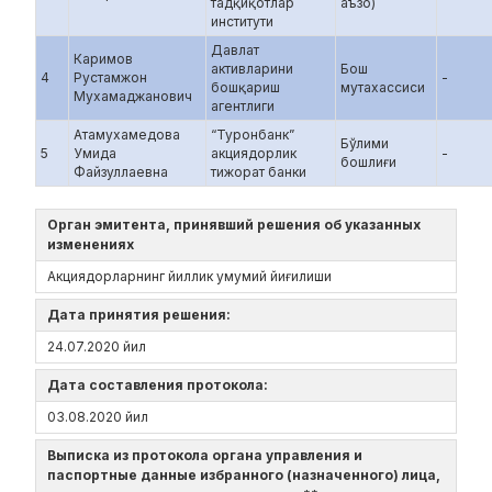
тадқиқотлар
аъзо)
институти
Давлат
Каримов
активларини
Бош
4
Рустамжон
-
бошқариш
мутахассиси
Мухамаджанович
агентлиги
Атамухамедова
“Туронбанк”
Бўлими
5
Умида
акциядорлик
-
бошлиғи
Файзуллаевна
тижорат банки
Орган эмитента, принявший решения об указанных
изменениях
Акциядорларнинг йиллик умумий йиғилиши
Дата принятия решения:
24.07.2020 йил
Дата составления протокола:
03.08.2020 йил
Выписка из протокола органа управления и
паспортные данные избранного (назначенного) лица,