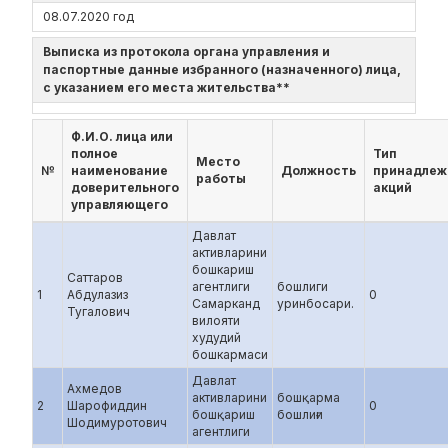
08.07.2020 год
Выписка из протокола органа управления и
паспортные данные избранного (назначенного) лица,
с указанием его места жительства**
Ф.И.О. лица или
полное
Тип
Место
№
наименование
Должность
принадлеж
работы
доверительного
акций
управляющего
Давлат
активларини
бошкариш
Саттаров
агентлиги
бошлиги
1
Абдулазиз
0
Самарканд
уринбосари.
Тугалович
вилояти
худудий
бошкармаси
Давлат
Ахмедов
активларини
бошқарма
2
Шарофиддин
0
бошқариш
бошлиғи
Шодимуротович
агентлиги