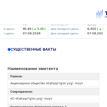
amkorbank> ATB)
UZMK (<O'zmetkombinat> AJ)
79
6,099
 :
Цена закрытия :
95.49
( ▲ 5.49 )
6,400
( ▲ 300.
й сделки :
Цена последний сделки :
07.08.2026
07.08.2026
й сделки :
Дата последней сделки :
СУЩЕСТВЕННЫЕ ФАКТЫ
Наименование эмитента
Полное:
Акционерное общество «Kattaqo’rg’on yog’- moy»
Сокращенное:
АО «Kattaqo’rg’on yog’- moy»
Наименование биржевого тикера: *