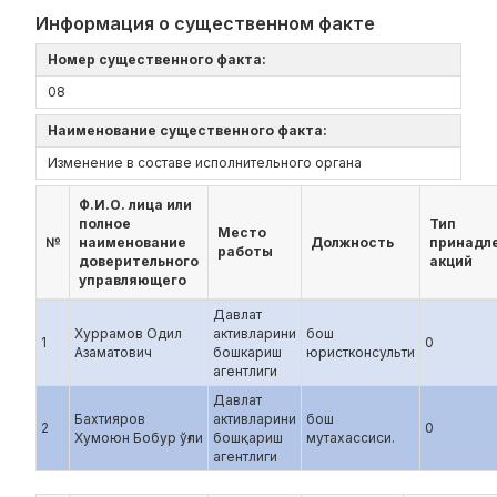
Информация о существенном факте
Номер существенного факта:
08
Наименование существенного факта:
Изменение в составе исполнительного органа
Ф.И.О. лица или
полное
Тип
Место
№
наименование
Должность
принадл
работы
доверительного
акций
управляющего
Давлат
Хуррамов Одил
активларини
бош
1
0
Азаматович
бошкариш
юристконсульти
агентлиги
Давлат
Бахтияров
активларини
бош
2
0
Хумоюн Бобур ўғли
бошқариш
мутахассиси.
агентлиги