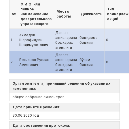
Ф.И.О. или
полное
Тип
Место
№
наименование
Должность
принадлеж
работы
доверительного
акций
управляющего
Давлат
Ахмедов
активларини
бошқарма
1
Шарофиддин
0
бошқариш
бошлиғи
Шодимуротович
агентлиги
Давлат
Бекчанов Руслан
активларини
бўлим
2
0
Амиятович
бошқариш
бошлиғи
агентлиги
Орган эмитента, принявший решения об указанных
изменениях:
общее собрание акционеров
Дата принятия решения:
30.06.2020 год
Дата составления протокола: