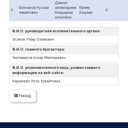
Давлат
Бекчанов Руслан
активларини
бўлим
3
0
Амиятович
бошқариш
бошлиғи
агентлиги
Ф.И.О. руководителя исполнительного органа:
Эсанов Уткир Олимович
Ф.И.О. главного бухгалтера:
Эштемиров Аскар Мингишевич
Ф.И.О. уполномоченного лица, разместившего
информацию на веб-сайте:
Каршиева Лола Зувайтовна
Назад