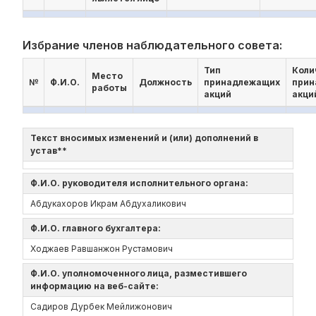
Избрание членов наблюдательного совета:
Тип
Коли
Место
№
Ф.И.О.
Должность
принадлежащих
прин
работы
акций
акци
Текст вносимых изменений и (или) дополнений в
устав**
Ф.И.О. руководителя исполнительного органа:
Абдукахоров Икрам Абдухаликович
Ф.И.О. главного бухгалтера:
Ходжаев Равшанжон Рустамович
Ф.И.О. уполномоченного лица, разместившего
информацию на веб-сайте:
Садиров Дурбек Мейлижонович