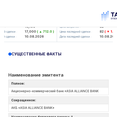
lmaliq KMK> AJ)
KFSK (<Kafolat sug'urta kompani
16,100
82
:
Цена закрытия :
17,000
( ▲ 712.0 )
82
( ▼ 1.91 )
 сделки :
Цена последний сделки :
10.08.2026
10.08.2026
 сделки :
Дата последней сделки :
СУЩЕСТВЕННЫЕ ФАКТЫ
Наименование эмитента
Полное:
Акционерно-коммерческий банк «ASIA ALLIANCE BANK
Сокращенное:
АКБ «ASIA ALLIANCE BANK»
Наименование биржевого тикера: *