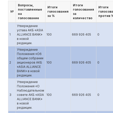
Вопросы,
Итоги
Итоги
Итоги
поставленные
голосования
№
голосования
голосов
на
за
за %
против 
голосование
количество
Утверждение
устава АКБ «ASIA
1
ALLIANCE BANK»
100
669 926 405
0
в новой
редакции.
Утверждение
Положения «Об
общем собрании
2
акционеров АКБ
100
669 926 405
0
«ASIA ALLIANCE
BANK» в новой
редакции.
Утверждение
Положения «О
Наблюдательном
3
совете АКБ «ASIA
100
669 926 405
0
ALLIANCE BANK»
в новой
редакции.