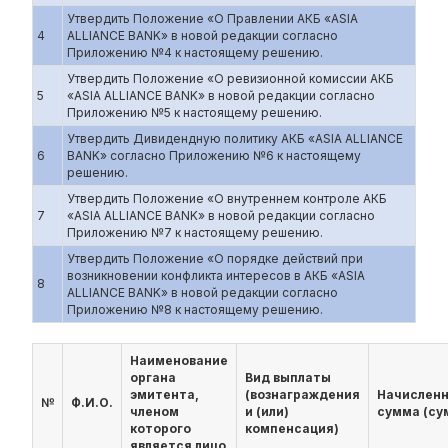
Утвердить Положение «О Правлении АКБ «ASIA
4
ALLIANCE BANK» в новой редакции согласно
Приложению №4 к настоящему решению.
Утвердить Положение «О ревизионной комиссии АКБ
5
«ASIA ALLIANCE BANK» в новой редакции согласно
Приложению №5 к настоящему решению.
Утвердить Дивидендную политику АКБ «ASIA ALLIANCE
6
BANK» согласно Приложению №6 к настоящему
решению.
Утвердить Положение «О внутреннем контроле АКБ
7
«ASIA ALLIANCE BANK» в новой редакции согласно
Приложению №7 к настоящему решению.
Утвердить Положение «О порядке действий при
возникновении конфликта интересов в АКБ «ASIA
8
ALLIANCE BANK» в новой редакции согласно
Приложению №8 к настоящему решению.
Наименование
органа
Вид выплаты
эмитента,
(вознаграждения
Начислен
№
Ф.И.О.
членом
и (или)
сумма (су
которого
компенсация)
является лицо