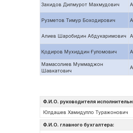
Захидов Дилмурот Махмудович
А
Рузметов Тимур Боходирович
А
Алиев Шаробидин Абдукаримович
А
Қодиров Мухиддин Ғуломович
А
Мамасолиев Муммаджон
А
Шавкатович
Ф.И.О. руководителя исполнительн
Юлдашев Хамидулло Туражонович
Ф.И.О. главного бухгалтера: