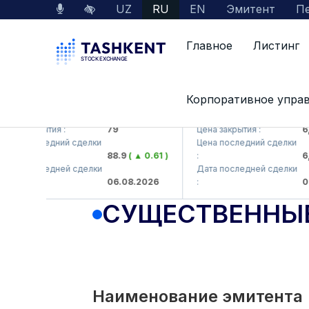
UZ
RU
EN
Эмитент
Пе
Главное
Листинг
Корпоративное упра
KB (<Hamkorbank> ATB)
UZMK (<O'zmetkombinat> 
а закрытия :
79
Цена закрытия :
6,09
а последний сделки
Цена последний сделки
88.9
( ▲ 0.61 )
:
6,05
а последней сделки
Дата последней сделки
06.08.2026
:
06.0
СУЩЕСТВЕННЫ
Наименование эмитента