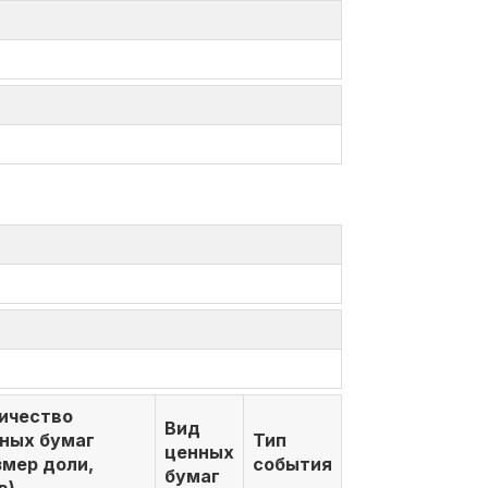
ичество
Вид
ных бумаг
Тип
ценных
змер доли,
события
бумаг