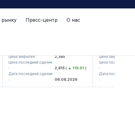
 рынку
Пресс-центр
О нас
KVTS (<Kvarts> AJ)
QZSM (<Qizilqumse
Цена закрытия :
2,385
Цена закрытия :
Цена последний сделки
Цена последний сделк
:
2,815
( ▲ 119.01 )
:
Дата последней сделки
Дата последней сделк
:
06.08.2026
: