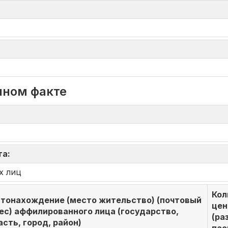
нном факте
та:
х лиц
Кол
тонахождение (место жительство) (почтовый
цен
ес) аффилированного лица (государство,
(ра
асть, город, район)