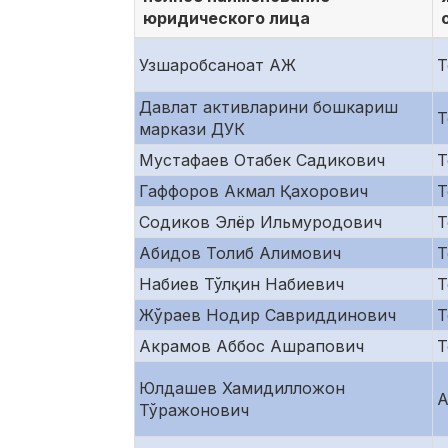
юридического лица
Узшаробсаноат АЖ
Т
Давлат активларини бошкариш
Т
маркази ДУК
Мустафаев Отабек Садикович
Т
Гаффоров Акмал Қахорович
Т
Содиков Элёр Ильмуродович
Т
Абидов Толиб Алимович
Т
Набиев Тўлқин Набиевич
Т
Жўраев Нодир Савриддинович
Т
Акрамов Аббос Ашрапович
Т
Юлдашев Хамидилложон
А
Тўражонович