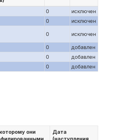
в)
0
исключен
0
исключен
0
исключен
0
добавлен
0
добавлен
0
добавлен
 которому они
Дата
ффилированными
(наступления