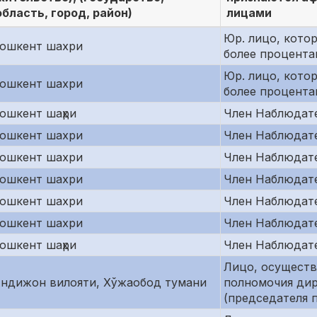
область, город, район)
лицами
Юр. лицо, котор
ошкент шахри
более процента
Юр. лицо, котор
ошкент шахри
более процента
ошкент шаҳри
Член Наблюдате
ошкент шахри
Член Наблюдате
ошкент шахри
Член Наблюдате
ошкент шахри
Член Наблюдате
ошкент шахри
Член Наблюдате
ошкент шахри
Член Наблюдате
ошкент шаҳри
Член Наблюдате
Лицо, осущест
ндижон вилояти, Хўжаобод тумани
полномочия ди
(председателя 