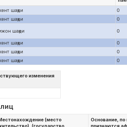
пае
ент шаҳри
0
ент шаҳри
0
ижон шаҳри
0
ент шаҳри
0
ент шаҳри
0
ент шаҳри
0
тствующего изменения
 лиц
Местонахождение (место
Основание, по
жительство), (государство,
признаются а