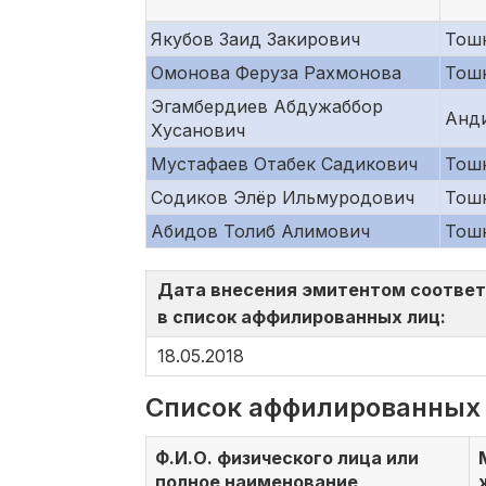
Якубов Заид Закирович
Тошк
Омонова Феруза Рахмонова
Тошк
Эгамбердиев Абдужаббор
Анд
Хусанович
Мустафаев Отабек Садикович
Тошк
Содиков Элёр Ильмуродович
Тошк
Абидов Толиб Алимович
Тошк
Дата внесения эмитентом соотве
в список аффилированных лиц:
18.05.2018
Список аффилированных
Ф.И.О. физического лица или
полное наименование