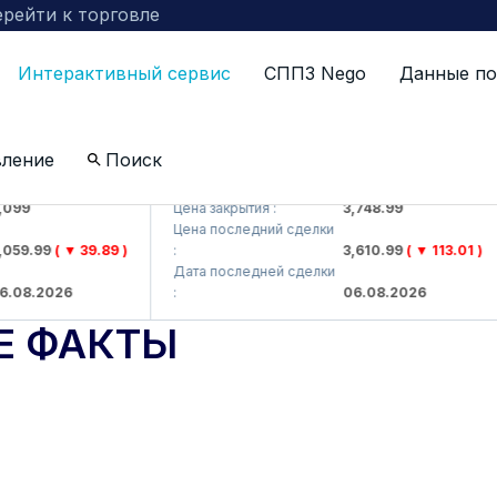
рейти к торговле
Интерактивный сервис
СППЗ Nego
Данные по
вление
Поиск
AJ)
UZMKP (<O'zmetkombinat> AJ)
9
Цена закрытия :
3,748.99
Цена последний сделки
9.99
( ▼ 39.89 )
:
3,610.99
( ▼ 113.01 )
Дата последней сделки
8.2026
:
06.08.2026
Е ФАКТЫ