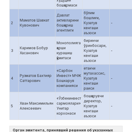
худудий
бошқармаси
бўлим
Давлат
бошлиғи,
Маматов Шавкат
активларини
2
Кузатув
-
Кувонович
бошқариш
кенгаши
агентлиги
аъзоси
биринчи
Монополияга
ўринбосари,
Каримов Бобур
қарши
3
Кузатув
-
Хасанович
курашиш
кенгаши
қўмитаси
аъзоси
етакчи
«Сарбон
мутахассис,
Рузматов Бахтияр
Инвест» МЧЖ
4
Кузатув
-
Саттарович
Бошкарув
кенгаши
компанияси
раиси
бошқарувчи
«Ўзбекинвест
директор,
Хван Максимильян
сармоялари»
5
Кузатув
-
Алексеевич
Унитар
кенгаши
корхонаси
аъзоси
Орган эмитента, принявший решения об указанных