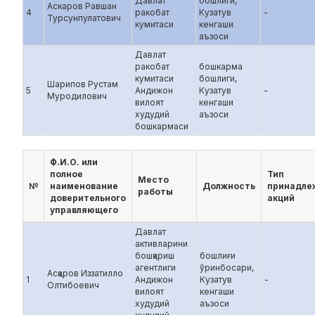
Давлат
бошлиги,
Аскаров Равшан
4
ракобат
Кузатув
-
Турсунпулатович
кумитаси
кенгаши
аъзоси
Давлат
ракобат
бошкарма
кумитаси
бошлиги,
Шарипов Рустам
5
Андижон
Кузатув
-
Муродилович
вилоят
кенгаши
худудий
аъзоси
бошкармаси
Ф.И.О. или
полное
Тип
Место
№
наименование
Должность
принадле
работы
доверительного
акций
управляющего
Давлат
активларини
бошқариш
бошлиғи
агентлиги
ўринбосари,
Асқаров Иззатилло
1
Андижон
Кузатув
-
Олтибоевич
вилоят
кенгаши
худудий
аъзоси