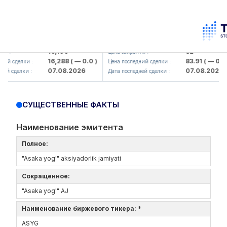
lmaliq KMK> AJ)
KFSK (<Kafolat sug'urta kompaniya
16,100
82
:
Цена закрытия :
16,288
( — 0.0 )
83.91
( — 0.0 )
 сделки :
Цена последний сделки :
07.08.2026
07.08.2026
 сделки :
Дата последней сделки :
СУЩЕСТВЕННЫЕ ФАКТЫ
Наименование эмитента
Полное:
"Asaka yog'" aksiyadorlik jamiyati
Сокращенное:
"Asaka yog'" AJ
Наименование биржевого тикера: *
ASYG