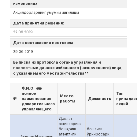
изменениях
Акциядорларнинг умумий йиғилиши
Дата принятия решения:
22.06.2019
Дата составления протокола:
29.06.2019
Выписка из протокола органа управления и
паспортные данные избранного (назначенного) лица,
с указанием его места жительства**
Ф.И.О. или
полное
Тип
Место
№
наименование
Должность
принадле
работы
доверительного
акций
управляющего
Давлат
активларини
бошқариш
бошлиғи
агентлиги
ўринбосари,
Асқаров Иззатилло