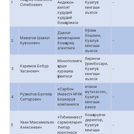
1
Андижон
Кузатув
-
Олтибоевич
вилоят
кенгаши
худудий
аъзоси
худудий
бошқармаси
бўлим
Давлат
бошлиғи,
Маматов Шавкат
активларини
2
Кузатув
-
Кувонович
бошқариш
кенгаши
агентлиги
аъзоси
биринчи
Монополияга
ўринбосари,
Каримов Бобур
қарши
3
Кузатув
-
Хасанович
курашиш
кенгаши
қўмитаси
аъзоси
етакчи
«Сарбон
мутахассис,
Рузматов Бахтияр
Инвест» МЧЖ
4
Кузатув
-
Саттарович
Бошкарув
кенгаши
компанияси
раиси
бошқарувчи
«Ўзбекинвест
директор,
Хван Максимильян
сармоялари»
5
Кузатув
-
Алексеевич
Унитар
кенгаши
корхонаси