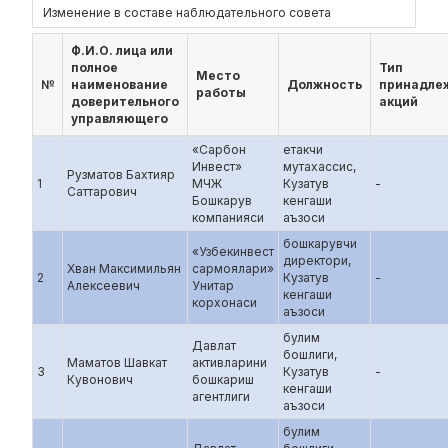
Изменение в составе наблюдательного совета
Ф.И.О. лица или
полное
Тип
Место
№
наименование
Должность
принадле
работы
доверительного
акций
управляющего
«Сарбон
етакчи
Инвест»
мутахассис,
Рузматов Бахтияр
1
МЧЖ
Кузатув
-
Саттарович
Бошкарув
кенгаши
компанияси
аъзоси
бошкарувчи
«Узбекинвест
директори,
Хван Максимильян
сармоялари»
2
Кузатув
-
Алексеевич
Унитар
кенгаши
корхонаси
аъзоси
булим
Давлат
бошлиги,
Маматов Шавкат
активларини
3
Кузатув
-
Кувонович
бошкариш
кенгаши
агентлиги
аъзоси
булим