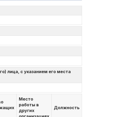
о) лица, с указанием его места
Место
во
работы в
ежащих
Должность
других
организациях