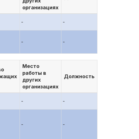
других
организациях
-
-
-
-
Место
во
работы в
ежащих
Должность
других
организациях
-
-
-
-