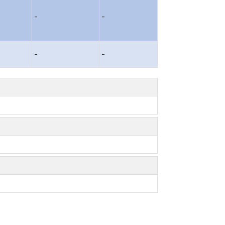
-
-
-
-