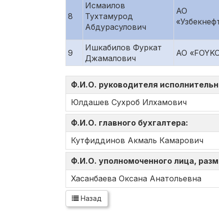
Исмаилов
АО
8
Тухтамурод
«Узбекнеф
Абдурасулович
Ишкабилов Фуркат
9
АО «FOYK
Джамалович
Ф.И.О. руководителя исполнительн
Юлдашев Сухроб Илхамович
Ф.И.О. главного бухгалтера:
Кутфиддинов Акмаль Камарович
Ф.И.О. уполномоченного лица, ра
Хасанбаева Оксана Анатольевна
Назад