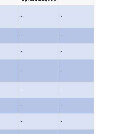
-
-
-
-
-
-
-
-
-
-
-
-
-
-