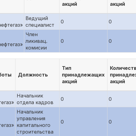
акций
акций
Ведущий
0
0
нефтегаз»
специалист
Член
ликивац.
0
0
нефтегаз»
комисии
Тип
Количест
боты
Должность
принадлежащих
принадл
акций
акций
Начальник
0
0
тегаз»
отдела кадров
Начальник
управления
0
0
тегаз»
капитального
строительства