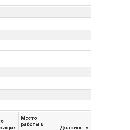
Место
во
работы в
ежащих
Должность