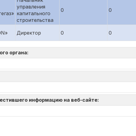
Начальник
управления
0
0
тегаз»
капитального
строительства
ON»
Директор
0
0
ого органа:
зместившего информацию на веб-сайте: