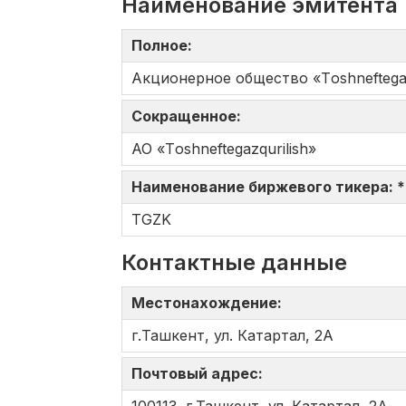
Наименование эмитента
Полное:
Акционерное общество «Tоshneftеgaz
Сокращенное:
АО «Tоshneftеgazqurilish»
Наименование биржевого тикера: 
TGZK
Контактные данные
Местонахождение:
г.Ташкент, ул. Катартал, 2А
Почтовый адрес: