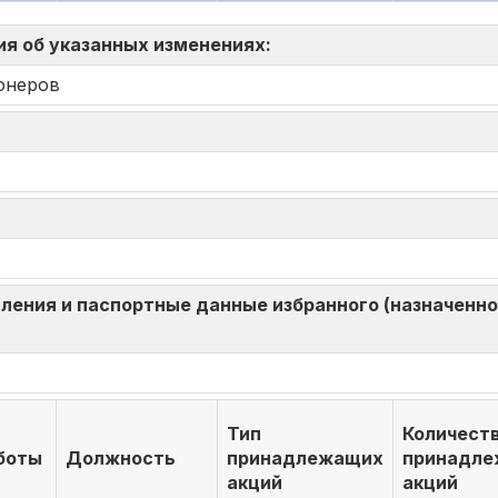
ия об указанных изменениях:
онеров
ления и паспортные данные избранного (назначенног
Тип
Количест
боты
Должность
принадлежащих
принадл
акций
акций