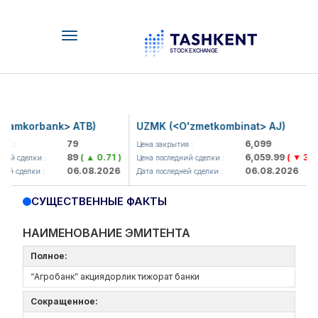
Toggle
navigation
amkorbank> ATB)
UZMK (<O'zmetkombinat> AJ)
79
6,099
я :
Цена закрытия :
89
( ▲ 0.71 )
6,059.99
( ▼ 39.8
ий сделки :
Цена последний сделки :
06.08.2026
06.08.2026
ей сделки :
Дата последней сделки :
СУЩЕСТВЕННЫЕ ФАКТЫ
НАИМЕНОВАНИЕ ЭМИТЕНТА
Полное:
“Агробанк” акциядорлик тижорат банки
Сокращенное: