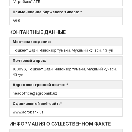
“Агробанк” АТБ
Наименование биржевого тикера: *
AGB
КОНТАКТНЫЕ ДАННЫЕ
Местонахождение:
Тошкент шаҳри, Чилонзор тумани, Муқимий кўчаси, 43-уй
Почтовый адрес:
100096, Тошкент шаҳри, Чилонзор тумани, Муқимий кўчаси,
43-уй
Адрес электронной почты: *
headoffice@agrobank.uz
Официальный веб-сайт:*
www.agrobank.uz
ИНФОРМАЦИЯ О СУЩЕСТВЕННОМ ФАКТЕ