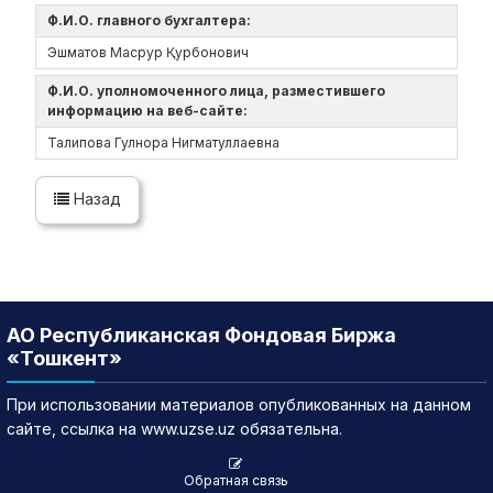
Ф.И.О. главного бухгалтера:
Эшматов Масрур Қурбонович
Ф.И.О. уполномоченного лица, разместившего
информацию на веб-сайте:
Талипова Гулнора Нигматуллаевна
Назад
АО Республиканская Фондовая Биржа
«Тошкент»
При использовании материалов опубликованных на данном
сайте, ссылка на www.uzse.uz обязательна.
Обратная связь