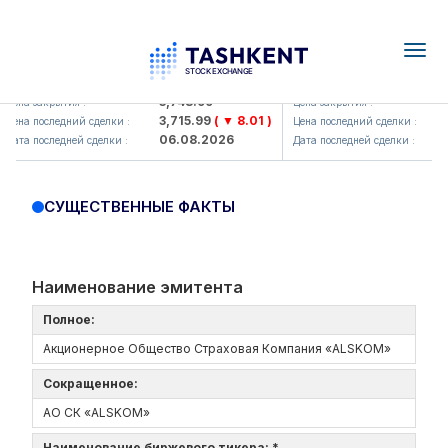
Togg
navig
UZMKP (<O'zmetkombinat> AJ)
KVTS (<Kvarts> AJ)
3,748.99
2
Цена закрытия :
Цена закрытия :
3,715.99
( ▼ 8.01 )
2
Цена последний сделки :
Цена последний сделки :
06.08.2026
0
Дата последней сделки :
Дата последней сделки :
СУЩЕСТВЕННЫЕ ФАКТЫ
Наименование эмитента
Полное:
Акционерное Общество Страховая Компания «ALSKOM»
Сокращенное:
АО СК «ALSKOM»
Наименование биржевого тикера: *