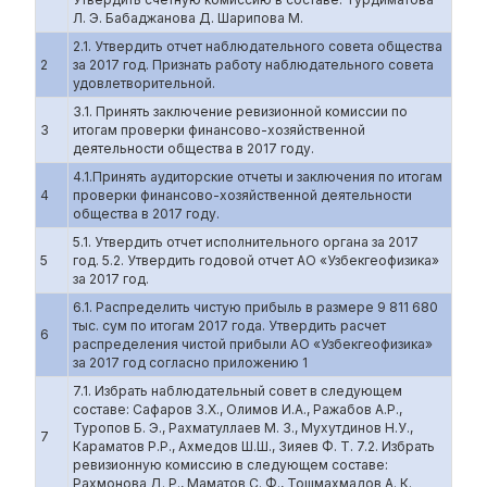
Л. Э. Бабаджанова Д. Шарипова М.
2.1. Утвердить отчет наблюдательного совета общества
2
за 2017 год. Признать работу наблюдательного совета
удовлетворительной.
3.1. Принять заключение ревизионной комиссии по
3
итогам проверки финансово-хозяйственной
деятельности общества в 2017 году.
4.1.Принять аудиторские отчеты и заключения по итогам
4
проверки финансово-хозяйственной деятельности
общества в 2017 году.
5.1. Утвердить отчет исполнительного органа за 2017
5
год. 5.2. Утвердить годовой отчет АО «Узбекгеофизика»
за 2017 год.
6.1. Распределить чистую прибыль в размере 9 811 680
тыс. сум по итогам 2017 года. Утвердить расчет
6
распределения чистой прибыли АО «Узбекгеофизика»
за 2017 год согласно приложению 1
7.1. Избрать наблюдательный совет в следующем
составе: Сафаров З.Х., Олимов И.А., Ражабов А.Р.,
Туропов Б. Э., Рахматуллаев М. З., Мухутдинов Н.У.,
7
Караматов Р.Р., Ахмедов Ш.Ш., Зияев Ф. Т. 7.2. Избрать
ревизионную комиссию в следующем составе:
Рахмонова Д. Р., Маматов С. Ф., Тошмахмадов А. К.