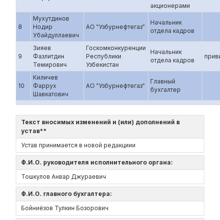
акционерами
Мухутдинов
Начальник
8
Нодир
АО "Узбурнефтегаз"
отдела кадров
Убайдуллаевич
Зияев
Госкомконкуренции
Начальник
9
Фазлитдин
Республики
прив
отдела кадров
Темирович
Узбекистан
Киличев
Главный
10
Фаррух
АО "Узбурнефтегаз"
бухгалтер
Шавкатович
Текст вносимых изменений и (или) дополнений в
устав**
Устав принимается в новой редакциии
Ф.И.О. руководителя исполнительного органа:
Тошкулов Анвар Джураевич
Ф.И.О. главного бухгалтера:
Бойниёзов Тулкин Бозорович