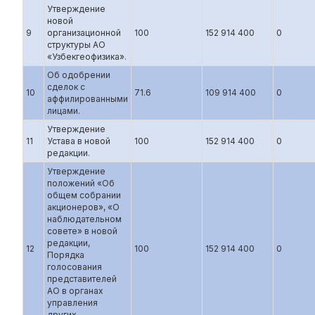
Утверждение
новой
9
организационной
100
152 914 400
0
структуры АО
«Узбекгеофизика».
Об одобрении
сделок с
10
71.6
109 914 400
0
аффилированными
лицами.
Утверждение
11
Устава в новой
100
152 914 400
0
редакции.
Утверждение
положений «Об
общем собрании
акционеров», «О
наблюдательном
совете» в новой
редакции,
12
100
152 914 400
0
Порядка
голосования
представителей
АО в органах
управления
других