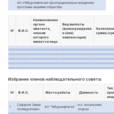
АО «Узбурнефтегаз» пропорционально владению
простыми акциями общества.
Наименование
органа
Вид выплаты
эмитента,
(вознаграждения
Начислен
№
Ф.И.О.
членом
и (или)
сумма (су
которого
компенсация)
является лицо
Избрание членов наблюдательного совета:
Тип
№
Ф.И.О.
Место работы
Должность
при
акц
Сафаров Завки
и.о. начальника
1
АО "Узбурнефтегаз"
Холмуратович
отдела