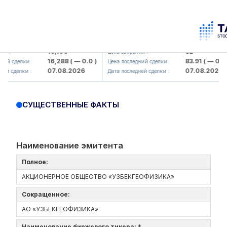
maliq KMK> AJ)
KFSK (<Kafolat sug'urta kompaniyasi
16,100
82
Цена закрытия :
16,288
( — 0.0 )
83.91
( — 0.0 )
делки :
Цена последний сделки :
07.08.2026
07.08.2026
делки :
Дата последней сделки :
СУЩЕСТВЕННЫЕ ФАКТЫ
Наименование эмитента
Полное:
АКЦИОНЕРНОЕ ОБЩЕСТВО «УЗБЕКГЕОФИЗИКА»
Сокращенное:
АО «УЗБЕКГЕОФИЗИКА»
Наименование биржевого тикера: *