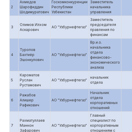
Ахмедов
Госкомконкуренции
Заместитель
2
Шарофиддин
Республики
начальника
Шодимуратович
Узбекистан
управления
Заместитель
Олимов Илхом
председателя
3
АО "Узбурнефтегаз"
Аскарович
правления по
финансам
Вр.и.о.
начальника
Туропов
отдела
4
Бахтиёр
АО "Узбурнефтегаз"
финансово-
Эшонкулович
экономического
анализа
Кароматов
начальник
5
Руслан
АО "Узбурнефтегаз"
отдела
Рустамович
Начальник
Ражабов
отдела
6
Алишер
АО "Узбурнефтегаз"
корпоративных
Рафикович
отношений
Главный
Рахматуллаев
специалист по
7
Маннон
АО "Узбурнефтегаз"
корпоративным
Зафарович
отношениям с