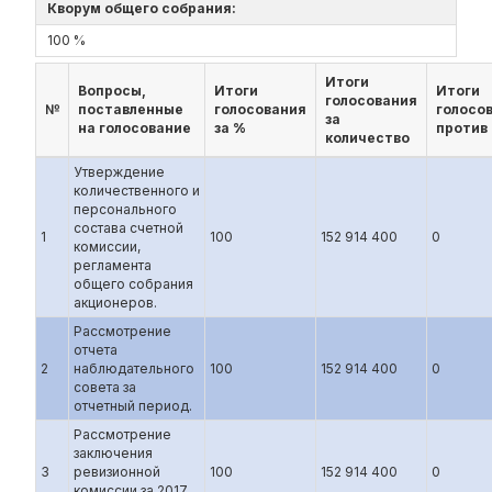
Кворум общего собрания:
100 %
Итоги
Вопросы,
Итоги
Итоги
голосования
№
поставленные
голосования
голосо
за
на голосование
за %
против
количество
Утверждение
количественного и
персонального
состава счетной
1
100
152 914 400
0
комиссии,
регламента
общего собрания
акционеров.
Рассмотрение
отчета
2
наблюдательного
100
152 914 400
0
совета за
отчетный период.
Рассмотрение
заключения
3
ревизионной
100
152 914 400
0
комиссии за 2017