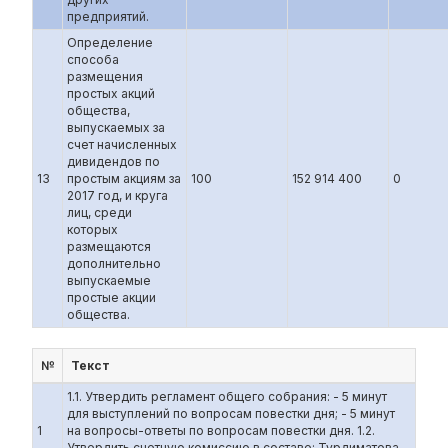
предприятий.
Определение
способа
размещения
простых акций
общества,
выпускаемых за
счет начисленных
дивидендов по
13
простым акциям за
100
152 914 400
0
2017 год, и круга
лиц, среди
которых
размещаются
дополнительно
выпускаемые
простые акции
общества.
№
Текст
1.1. Утвердить регламент общего собрания: - 5 минут
для выступлений по вопросам повестки дня; - 5 минут
1
на вопросы-ответы по вопросам повестки дня. 1.2.
Утвердить счетную комиссию в составе: Турдиматова