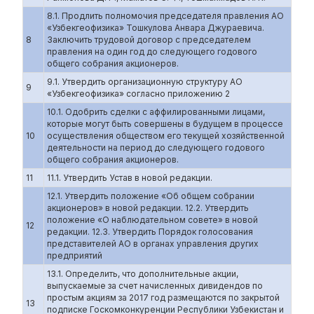
8.1. Продлить полномочия председателя правления АО
«Узбекгеофизика» Тошкулова Анвара Джураевича.
8
Заключить трудовой договор с председателем
правления на один год до следующего годового
общего собрания акционеров.
9.1. Утвердить организационную структуру АО
9
«Узбекгеофизика» согласно приложению 2
10.1. Одобрить сделки с аффилированными лицами,
которые могут быть совершены в будущем в процессе
10
осуществления обществом его текущей хозяйственной
деятельности на период до следующего годового
общего собрания акционеров.
11
11.1. Утвердить Устав в новой редакции.
12.1. Утвердить положение «Об общем собрании
акционеров» в новой редакции. 12.2. Утвердить
положение «О наблюдательном совете» в новой
12
редакции. 12.3. Утвердить Порядок голосования
представителей АО в органах управления других
предприятий
13.1. Определить, что дополнительные акции,
выпускаемые за счет начисленных дивидендов по
простым акциям за 2017 год размещаются по закрытой
13
подписке Госкомконкуренции Республики Узбекистан и