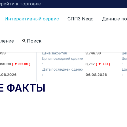
рейти к торговле
Интерактивный сервис
СППЗ Nego
Данные по
вление
Поиск
AJ)
UZMKP (<O'zmetkombinat> AJ)
KVTS
Цена закрытия :
3,748.99
Цена з
Цена последний сделки
Цена 
.99
( ▼ 39.89 )
:
3,717
( ▼ 7.0 )
:
Дата последней сделки
Дата 
8.2026
:
06.08.2026
:
Е ФАКТЫ