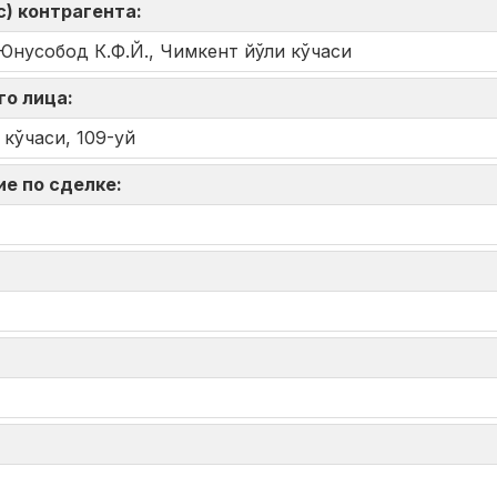
) контрагента:
Юнусобод К.Ф.Й., Чимкент йўли кўчаси
го лица:
кўчаси, 109-уй
ие по сделке: