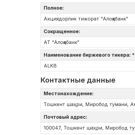
Полное:
Акциядорлик тижорат “Алоқабанк”
Сокращенное:
АТ “Алоқабанк”
Наименование биржевого тикера: 
ALKB
Контактные данные
Местонахождение:
Тошкент шаҳри, Миробод тумани, Ам
Почтовый адрес:
100047, Тошкент шаҳри, Миробод ту