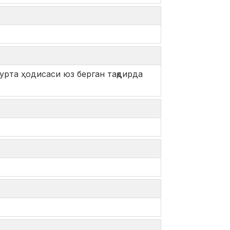
урта ҳодисаси юз берган тақдирда