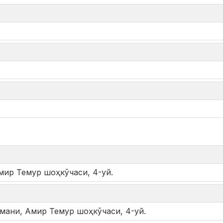
*
ир Темур шоҳкўчаси, 4-уй.
мани, Амир Темур шоҳкўчаси, 4-уй.