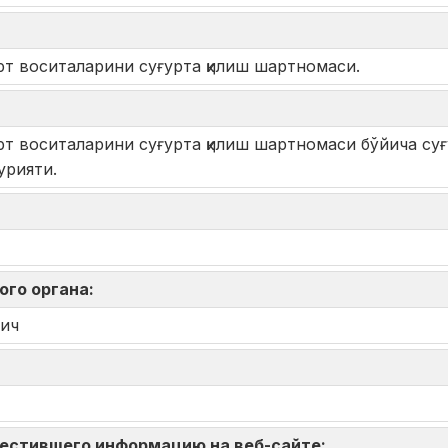
орт воситаларини суғурта қилиш шартномаси.
орт воситаларини суғурта қилиш шартномаси бўйича суғ
урияти.
ого органа:
ич
зместившего информацию на веб-сайте: