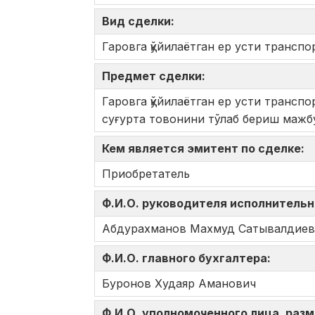
Вид сделки:
Гаровга қўйилаётган ер усти трансп
Предмет сделки:
Гаровга қўйилаётган ер усти трансп
суғурта товонини тўлаб бериш мажб
Кем является эмитент по сделке:
Приобретатель
Ф.И.О. руководителя исполнительн
Абдурахманов Махмуд Сатывалдиев
Ф.И.О. главного бухгалтера:
Буронов Худаяр Аманович
Ф.И.О. уполномоченного лица, ра