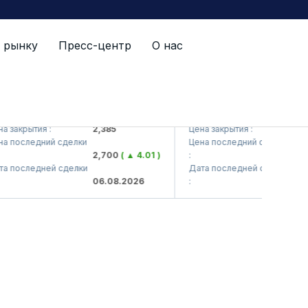
 рынку
Пресс-центр
О нас
 (<Kvarts> AJ)
QZSM (<Qizilqumsement> 
акрытия :
2,385
Цена закрытия :
1,208
последний сделки
Цена последний сделки
2,700
( ▲ 4.01 )
:
1,219
последней сделки
Дата последней сделки
06.08.2026
:
06.08