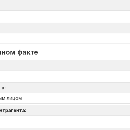
нном факте
та:
ым лицом
онтрагента: