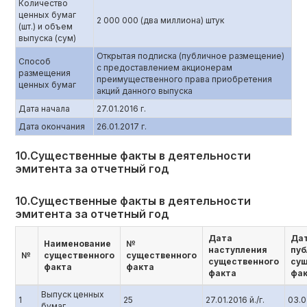
Количество
ценных бумаг
2 000 000 (два миллиона) штук
(шт.) и объем
выпуска (сум)
Открытая подписка (публичное размещение)
Способ
с предоставлением акционерам
размещения
преимущественного права приобретения
ценных бумаг
акций данного выпуска
Дата начала
27.01.2016 г.
Дата окончания
26.01.2017 г.
10.Существенные факты в деятельности
эмитента за отчетный год
10.Существенные факты в деятельности
эмитента за отчетный год
Дата
Да
Наименование
№
наступления
пуб
№
существенного
существенного
существенного
сущ
факта
факта
факта
фа
Выпуск ценных
1
25
27.01.2016 й./г.
03.0
бумаг