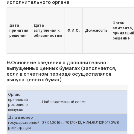
исполнительного органа
Орган
дата
Дата
эмитента,
принятия
вступления к
Ф.И.О.
Должность
принявши
решения
обязанностям
решение
9.Основные сведения о дополнительно
выпущенных ценных бумагах (заполняется,
если в отчетном периоде осуществлялся
выпуск ценных бумаг)
Орган,
принявший
Наблюдательный совет
решение о
выпуске
Дата и номер
государственной
27.01.2016 г. P0170-12, НИН:RU112P0170W8
регистрации