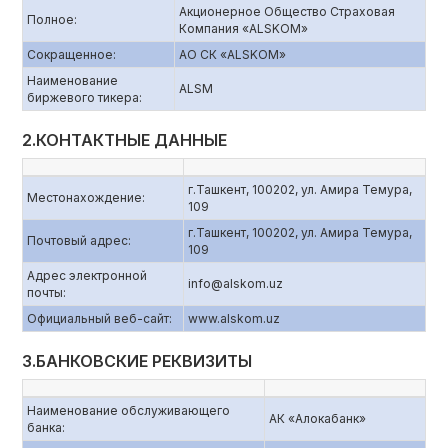
Акционерное Общество Страховая
Полное:
Компания «ALSKOM»
Сокращенное:
АО СК «ALSKOM»
Наименование
ALSM
биржевого тикера:
2.КОНТАКТНЫЕ ДАННЫЕ
г.Ташкент, 100202, ул. Амира Темура,
Местонахождение:
109
г.Ташкент, 100202, ул. Амира Темура,
Почтовый адрес:
109
Адрес электронной
info@alskom.uz
почты:
Официальный веб-сайт:
www.alskom.uz
3.БАНКОВСКИЕ РЕКВИЗИТЫ
Наименование обслуживающего
АК «Алокабанк»
банка: