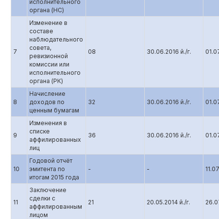
исполнительного
органа (НС)
Изменение в
составе
наблюдательного
совета,
7
08
30.06.2016 й./г.
01.07
ревизионной
комиссии или
исполнительного
органа (РК)
Начисление
8
доходов по
32
30.06.2016 й./г.
01.07
ценным бумагам
Изменения в
списке
9
36
30.06.2016 й./г.
01.07
аффилированных
лиц
Годовой отчёт
10
эмитента по
-
-
11.07
итогам 2015 года
Заключение
сделки с
11
21
20.05.2014 й./г.
26.07
аффилированным
лицом