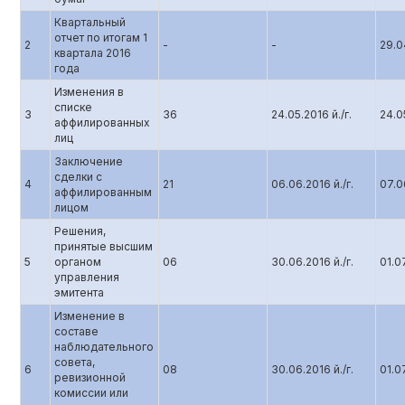
Квартальный
отчет по итогам 1
2
-
-
29.0
квартала 2016
года
Изменения в
списке
3
36
24.05.2016 й./г.
24.05
аффилированных
лиц
Заключение
сделки с
4
21
06.06.2016 й./г.
07.0
аффилированным
лицом
Решения,
принятые высшим
5
органом
06
30.06.2016 й./г.
01.07
управления
эмитента
Изменение в
составе
наблюдательного
совета,
6
08
30.06.2016 й./г.
01.07
ревизионной
комиссии или