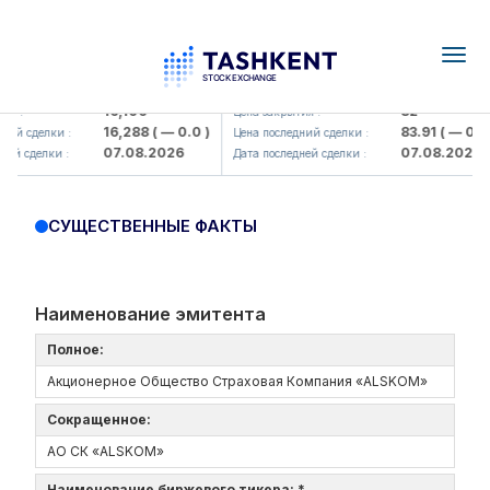
Togg
navig
Olmaliq KMK> AJ)
KFSK (<Kafolat sug'urta kompaniy
16,100
82
я :
Цена закрытия :
16,288
( — 0.0 )
83.91
( — 0.0 )
ий сделки :
Цена последний сделки :
07.08.2026
07.08.2026
ей сделки :
Дата последней сделки :
СУЩЕСТВЕННЫЕ ФАКТЫ
Наименование эмитента
Полное:
Акционерное Общество Страховая Компания «ALSKOM»
Сокращенное:
АО СК «ALSKOM»
Наименование биржевого тикера: *