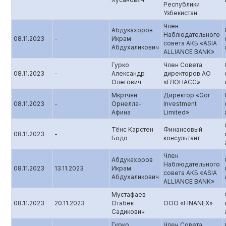
Республики
Узбекистан
Член
Абдукахоров
Наблюдательного
08.11.2023
-
Икрам
совета АКБ «ASIA
Абдухаликович
ALLIANCE BANK»
Гурко
Член Совета
08.11.2023
-
Александр
директоров АО
Олегович
«ГЛОНАСС»
Мкртчян
Директор «Gor
08.11.2023
-
Орнелла-
Investment
Афина
Limited»
Тёнс Карстен
Финансовый
08.11.2023
-
Бодо
консультант
Член
Абдукахоров
Наблюдательного
08.11.2023
13.11.2023
Икрам
совета АКБ «ASIA
Абдухаликович
ALLIANCE BANK»
Мустафаев
08.11.2023
20.11.2023
Отабек
ООО «FINANEX»
Садикович
Гурко
Член Совета