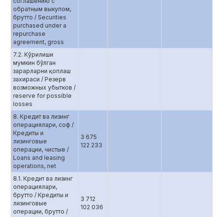
соглашению с
обратным выкупом,
брутто / Securities
purchased under a
repurchase
agreement, gross
7.2. Кўрилиши
мумкин бўлган
зарарларни қоплаш
захираси / Резерв
возможных убытков /
reserve for possible
losses
8. Кредит ва лизинг
операциялари, соф /
Кредиты и
3 675
лизинговые
122 233
операции, чистые /
Loans and leasing
operations, net
8.1. Кредит ва лизинг
операциялари,
брутто / Кредиты и
3 712
лизинговые
102 036
операции, брутто /