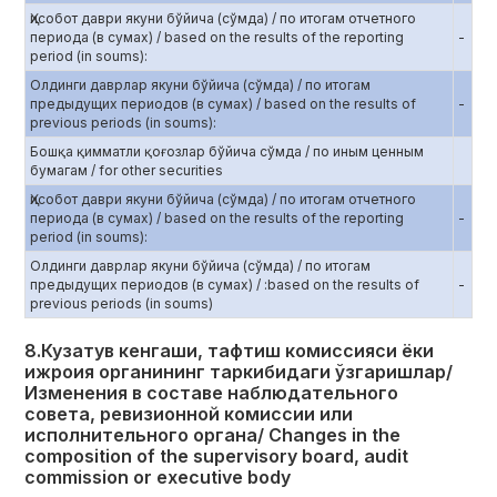
Ҳисобот даври якуни бўйича (сўмда) / по итогам отчетного
периода (в сумах) / based on the results of the reporting
-
period (in soums):
Олдинги даврлар якуни бўйича (сўмда) / по итогам
предыдущих периодов (в сумах) / based on the results of
-
previous periods (in soums):
Бошқа қимматли қоғозлар бўйича сўмда / по иным ценным
бумагам / for other securities
Ҳисобот даври якуни бўйича (сўмда) / по итогам отчетного
периода (в сумах) / based on the results of the reporting
-
period (in soums):
Олдинги даврлар якуни бўйича (сўмда) / по итогам
предыдущих периодов (в сумах) / :based on the results of
-
previous periods (in soums)
8.Кузатув кенгаши, тафтиш комиссияси ёки
ижроия органининг таркибидаги ўзгаришлар/
Изменения в составе наблюдательного
совета, ревизионной комиссии или
исполнительного органа/ Changes in the
composition of the supervisory board, audit
commission or executive body