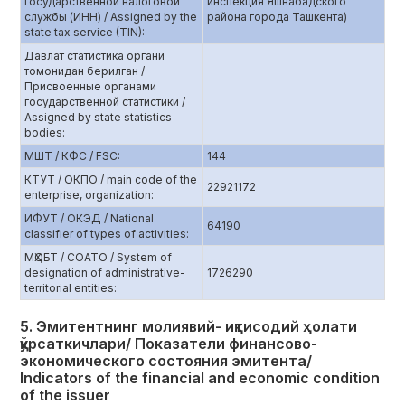
государственной налоговой
инспекция Яшнабадского
службы (ИНН) / Assigned by the
района города Ташкента)
state tax service (TIN):
Давлат статистика органи
томонидан берилган /
Присвоенные органами
государственной статистики /
Assigned by state statistics
bodies:
МШТ / КФС / FSC:
144
КТУТ / ОКПО / main code of the
22921172
enterprise, organization:
ИФУТ / ОКЭД / National
64190
classifier of types of activities:
МҲОБТ / СОАТО / System of
designation of administrative-
1726290
territorial entities:
5. Эмитентнинг молиявий- иқтисодий ҳолати
қўрсаткичлари/ Показатели финансово-
экономического состояния эмитента/
Indicators of the financial and economic condition
of the issuer