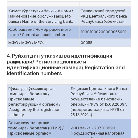
Хизмат кўрсатувчи банкнинг номи /
Ташкентский городской
Наименование обслуживающего
РКЦ Центрального банка
банка / Name of the servicing bank:
Республики Узбекистан
Ҳисоб рақами / Номер расчетного
10301000200009055001
счета / Current account number:
МФО / МФО / MFO:
09055
4. Рўйхатдан ўтказиш ва идентификация
рақамлари/ Регистрационные и
идентификационные номера/ Registration and
identification numbers
Рўйхатдан ўтказиш орган
Лицензия Центрального Банка
томонидан берилган /
Республики Узбекистан на
Присвоенные
осуществление банковских
регистрирующим органом /
операций №79 от 15.08.2009г.
:Assigned by the registration
(перерегистрация за №79 от
authority
25.12.2021г.)
Солиқ хизмати органи
томонидан берилган (СТИР) /
ИНН банка - 207018693
Присвоенные органом
(Государственная налоговая