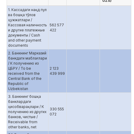
UZS)
1. Кассадаги нақд пул
ва бошқа тўлов
ҳужжатлари /
Кассовая наличность
562 577
и другие платежные
422
документы / Cash
and other payment
documents
2. Банкнинг Марказий
банкдаги маблағлари
/ К получению из
ЦБРУ / To be
2 123
received from the
439 999
Central Bank of the
Republic of
Uzbekistan
3. Банкнинг бошқа
банклардаги
ҳисобварақлари / К
330 555
получению из других
072
банков, чистые /
Receivable from
other banks, net