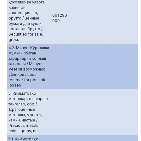
қоғозлар ва уларга
қилинган
инвестициялар,
661 296
брутто / Ценные
000
бумаги для купли
продажи, брутто /
Securities for sale,
gross
4.2. Минус: Кўрилиши
мумкин бўлган
зарарларни қоплаш
захираси / Минус:
Резерв возможных
убытков / Less:
reserve for possible
losses
5. Қимматбаҳо
металлар, тошлар ва
тангалар, соф /
Драгоценные
металлы, монеты,
камни, чистые /
Precious metals,
coins, gems, net
5.1. Қимматбаҳо