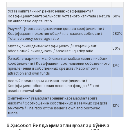
Устав капиталининг рентабеллик коэффициенти /
Коэффициент рентабельности уставного капитала / Return
60%
on authorized capital ratio
Умумий тўловга лаёқатлиликни қоплаш коэффициенти /
Коэффициент покрытия общий платежеспособности /
282%
Total solvency coverage ratio
Мутлақ ликвидлилик коэффициенти / Коэффициент
56%
абсолютной ликвидности / Absolute liquidity ratio
Ўз маблағларининг жалб қилинган маблағларига нисбати
коэффициенти / Коэффициент соотношения собственного
12%
привлечения и собственных средств / Ratio of own
attraction and own funds
Асосий воситаларни янгилаш коэффициенти /
Коэффициент обновления основных фондов / Fixed
assets renewal ratio
Эмитентнинг ўз маблағларининг қарз маблағларига
нисбати / Соотношение собственных и заемных средств
12%
эмитента / The ratio of the issuer's own and borrowed
funds
6.Ҳисобот йилда қимматли қоғозлар бўйича