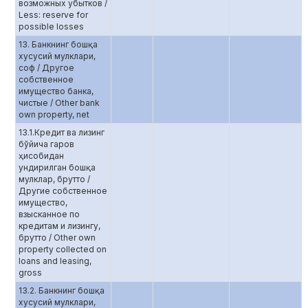
возможных убытков /
Less: reserve for
possible losses
13. Банкнинг бошқа
хусусий мулклари,
соф / Другое
собственное
имущество банка,
чистые / Other bank
own property, net
13.1.Кредит ва лизинг
бўйича гаров
ҳисобидан
ундирилган бошқа
мулклар, брутто /
Другие собственное
имущество,
взысканное по
кредитам и лизингу,
брутто / Other own
property collected on
loans and leasing,
gross
13.2. Банкнинг бошқа
хусусий мулклари,