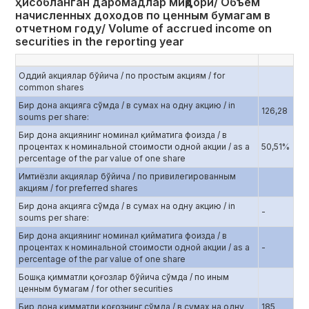
ҳисобланган даромадлар миқдори/ Объем
начисленных доходов по ценным бумагам в
отчетном году/ Volume of accrued income on
securities in the reporting year
Оддий акциялар бўйича / по простым акциям / for
common shares
Бир дона акцияга сўмда / в сумах на одну акцию / in
126,28
soums per share:
Бир дона акциянинг номинал қийматига фоизда / в
процентах к номинальной стоимости одной акции / as a
50,51%
percentage of the par value of one share
Имтиёзли акциялар бўйича / по привилегированным
акциям / for preferred shares
Бир дона акцияга сўмда / в сумах на одну акцию / in
-
soums per share:
Бир дона акциянинг номинал қийматига фоизда / в
процентах к номинальной стоимости одной акции / as a
-
percentage of the par value of one share
Бошқа қимматли қоғозлар бўйича сўмда / по иным
ценным бумагам / for other securities
Бир дона қимматли қоғознинг сўмда / в сумах на одну
185