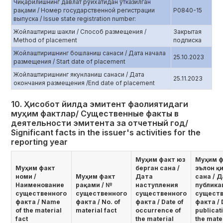
Чиқарилишнинг давлат рўйхатидан ўтказилган
рақами / Номер государственной регистрации
Р0840-15
выпуска / Issue state registration number:
Жойлаштириш шакли / Способ размещения /
Закрытая
Method of placement
подписка
Жойлаштиришнинг бошланиш санаси / Дата начала
25.10.2023
размещения / Start date of placement
Жойлаштиришнинг якунланиш санаси / Дата
25.11.2023
окончания размещения /End date of placement
10. Ҳисобот йилда эмитент фаолиятидаги
муҳим фактлар/ Существенные факты в
деятельности эмитента за отчетный год/
Significant facts in the issuer's activities for the
reporting year
Муҳим факт юз
Муҳим ф
Муҳим факт
берган сана /
эълон қ
номи /
Муҳим факт
Дата
сана / 
Наименование
рақами / №
наступления
публика
существенного
существенного
существенного
существ
факта / Name
факта / No. of
факта / Date of
факта / 
of the material
material fact
occurrence of
publicat
fact
the material
the mate