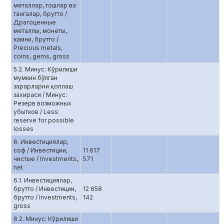
металлар, тошлар ва
тангалар, брутто /
Драгоценные
металлы, монеты,
камни, брутто /
Precious metals,
coins, gems, gross
5.2. Минус: Кўрилиши
мумкин бўлган
зарарларни қоплаш
захираси / Минус:
Резерв возможных
убытков / Less:
reserve for possible
losses
6. Инвестициялар,
соф / Инвестиции,
11 617
чистые / Investments,
571
net
6.1. Инвестициялар,
брутто / Инвестиции,
12 658
брутто / Investments,
142
gross
6.2. Минус: Кўрилиши