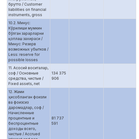
брутто / Customer
liabilities on financial
instruments, gross
10.2. Минус:
Кўрилиши мумкин
бўлган зарарларни
қоплаш захираси /
Минус: Резерв
возможных убытков /
Less: reserve for
possible losses
11. Асосий воситалар,
соф / Основные
134 375
средства, чистые /
906
Fixed assets, net
12. Жами
ҳисобланган фоизли
ва фоизсиз
даромадлар, соф /
Начисленные
процентные и
81 737
беспроцентные
591
доходы всего,
чистые / Accrued