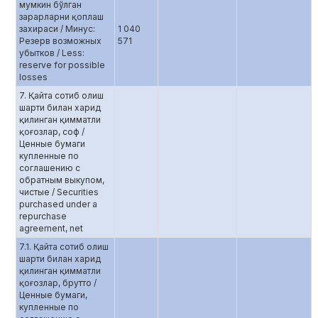
мумкин бўлган
зарарларни қоплаш
захираси / Минус:
1 040
Резерв возможных
571
убытков / Less:
reserve for possible
losses
7. Қайта сотиб олиш
шарти билан харид
қилинган қимматли
қоғозлар, соф /
Ценные бумаги
купленные по
соглашению c
обратным выкупом,
чистые / Securities
purchased under a
repurchase
agreement, net
7.1. Қайта сотиб олиш
шарти билан харид
қилинган қимматли
қоғозлар, брутто /
Ценные бумаги,
купленные по