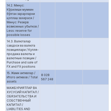
14.2. Минус:
Кўрилиши мумкин
бўлган зарарларни
қоплаш захираси /
Минус: Резерв
возможных убытков /
Less: reserve for
possible losses
14.3. Валюталар
савдоси ва валюта
позициялари / Купля-
продажа валюты и
валютные позиции /
Purchase and sale of
FX and FX positions
15. Жами активлар /
8 028
Итого активов / Total
567 248
assets
МАЖБУРИЯТЛАР ВА
ХУСУСИЙ КАПИТАЛ /
ОБЯЗАТЕЛЬСТВА И
СОБСТВЕННЫЙ
КАПИТАЛ /
LIABILITIES AND