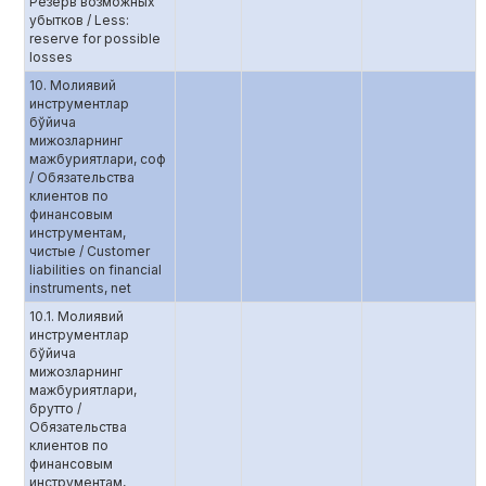
Резерв возможных
убытков / Less:
reserve for possible
losses
10. Молиявий
инструментлар
бўйича
мижозларнинг
мажбуриятлари, соф
/ Обязательства
клиентов по
финансовым
инструментам,
чистые / Customer
liabilities on financial
instruments, net
10.1. Молиявий
инструментлар
бўйича
мижозларнинг
мажбуриятлари,
брутто /
Обязательства
клиентов по
финансовым
инструментам,