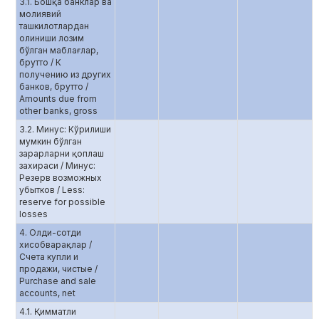
3.1. Бошқа банклар ва
молиявий
ташкилотлардан
олиниши лозим
бўлган маблағлар,
брутто / К
получению из других
банков, брутто /
Amounts due from
other banks, gross
3.2. Минус: Кўрилиши
мумкин бўлган
зарарларни қоплаш
захираси / Минус:
Резерв возможных
убытков / Less:
reserve for possible
losses
4. Олди-сотди
хисобварақлар /
Счета купли и
продажи, чистые /
Purchase and sale
accounts, net
4.1. Қимматли