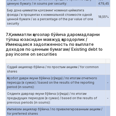
ценную бумагу / in soums per security:
479,45
Бир дона қимматли қоғознинг номинал қийматига
фоизда / в процентах к номинальной стоимости одной
18,55%
ценной бумаги / as a percentage of the par value of one
security
7.Қимматли қоғозлар бўйича даромадларни
тўлаш юзасидан мавжуд қарздорлик /
Имеющаяся задолженность по выплате
доходов по ценным бумагам/ Existing debt to
pay income on securities
Оддий акциялар бўйича / по простым акциям / for common
shares
Ҳисобот даври якуни бўйича (сўмда) / по итогам отчетного
периода (в сумах) / based on the results of the reporting
-
period (in soums):
Олдинги даврлар якуни бўйича (сўмда) / по итогам
предыдущих периодов (в сумах) / based on the results of
-
previous periods (in soums):
Имтиёзли акциялар бўйича / по привилегированным акциям /
for preferred shares