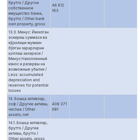
брутто / Другое
46 612
собственное
163
имущество банка,
брутто / Other bank
own property, gross
13.3. Минус: Йиғилган
эскириш суммаси ва
кўрилиши мумкин
бўлган зарарларни
қоплаш захираси /
Минус:Накопленный
износ и резервы на
возможные убытки /
Less: accumulated
depreciation and
reserves for potential
losses
14. Бошқа активлар,
соф / Другие активы,
409 371
чистые / Other
081
assets, net
14.1. Бошқа активлар,
брутто / Другие
активы, брутто /
Other assets, gross