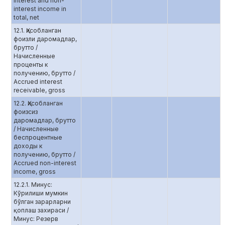
interest and non-
interest income in
total, net
12.1. Ҳисобланган
фоизли даромадлар,
брутто /
Начисленные
проценты к
получению, брутто /
Accrued interest
receivable, gross
12.2. Ҳисобланган
фоизсиз
даромадлар, брутто
/ Начисленные
беспроцентные
доходы к
получению, брутто /
Accrued non-interest
income, gross
12.2.1. Минус:
Кўрилиши мумкин
бўлган зарарларни
қоплаш захираси /
Минус: Резерв