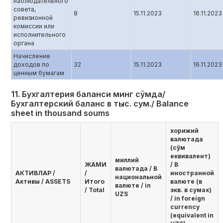
наблюдательного
совета,
8
15.11.2023
16.11.2023
ревизионной
комиссии или
исполнительного
органа
Начисление
доходов по
32
15.11.2023
16.11.2023
ценным бумагам
11. Бухгалтерия баланси минг сўмда/
Бухгалтерский баланс в тыс. сум./ Balance
sheet in thousand soums
хорижий
валютада
(сўм
еквивалент)
миллий
ЖАМИ
/ В
валютада / В
AКТИВЛАР /
/
иностранной
национальной
Активы / ASSETS
Итого
валюте (в
валюте / in
/ Total
экв. в сумах)
UZS
/ in foreign
currency
(equivalent in