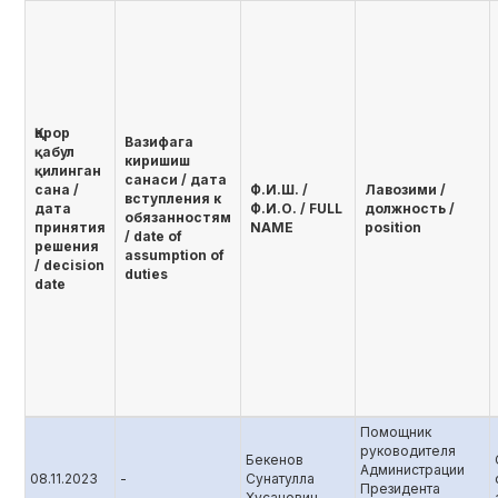
Қарор
Вазифага
қабул
киришиш
қилинган
санаси / дата
сана /
Ф.И.Ш. /
Лавозими /
вступления к
дата
Ф.И.О. / FULL
должность /
обязанностям
принятия
NAME
position
/ date of
решения
assumption of
/ decision
duties
date
Помощник
руководителя
Бекенов
Администрации
08.11.2023
-
Сунатулла
Президента
Хусанович