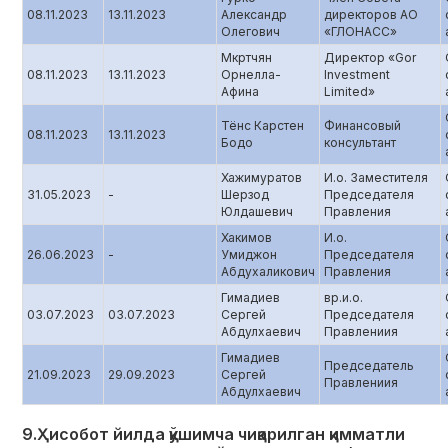
08.11.2023
13.11.2023
Александр
директоров АО
Олегович
«ГЛОНАСС»
Мкртчян
Директор «Gor
08.11.2023
13.11.2023
Орнелла-
Investment
Афина
Limited»
Тёнс Карстен
Финансовый
08.11.2023
13.11.2023
Бодо
консультант
Хажимуратов
И.о. Заместителя
31.05.2023
-
Шерзод
Председателя
Юлдашевич
Правления
Хакимов
И.о.
26.06.2023
-
Умиджон
Председателя
Абдухаликович
Правления
Гимадиев
вр.и.о.
03.07.2023
03.07.2023
Сергей
Председателя
Абдулхаевич
Правлениия
Гимадиев
Председатель
21.09.2023
29.09.2023
Сергей
Правлениия
Абдулхаевич
9.Ҳисобот йилда қўшимча чиқарилган қимматли