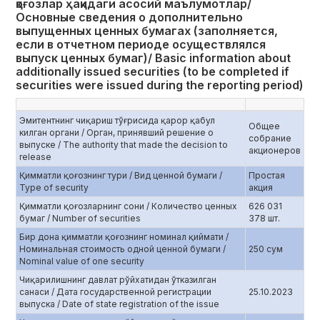
қоғозлар ҳақидаги асосий маълумотлар/
Основные сведения о дополнительно
выпущенных ценных бумагах (заполняется,
если в отчетном периоде осуществлялся
выпуск ценных бумаг)/ Basic information about
additionally issued securities (to be completed if
securities were issued during the reporting period)
Эмитентнинг чиқариш тўғрисида қарор қабул
Общее
килган органи / Орган, принявший решение о
собрание
выпуске / The authority that made the decision to
акционеров
release
Қимматли қоғознинг тури / Вид ценной бумаги /
Простая
Type of security
акция
Қимматли қоғозларнинг сони / Количество ценных
626 031
бумаг / Number of securities
378 шт.
Бир дона қимматли қоғознинг номинал қиймати /
Номинальная стоимость одной ценной бумаги /
250 сум
Nominal value of one security
Чиқарилишнинг давлат рўйхатидан ўтказилган
санаси / Дата государственной регистрации
25.10.2023
выпуска / Date of state registration of the issue