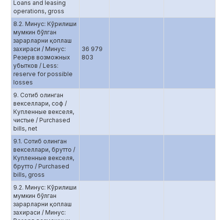
Loans and leasing
operations, gross
8.2. Минус: Кўрилиши
мумкин бўлган
зарарларни қоплаш
захираси / Минус:
36 979
Резерв возможных
803
убытков / Less:
reserve for possible
losses
9. Сотиб олинган
векселлари, соф /
Купленные векселя,
чистые / Purchased
bills, net
9.1. Сотиб олинган
векселлари, брутто /
Купленные векселя,
брутто / Purchased
bills, gross
9.2. Минус: Кўрилиши
мумкин бўлган
зарарларни қоплаш
захираси / Минус: