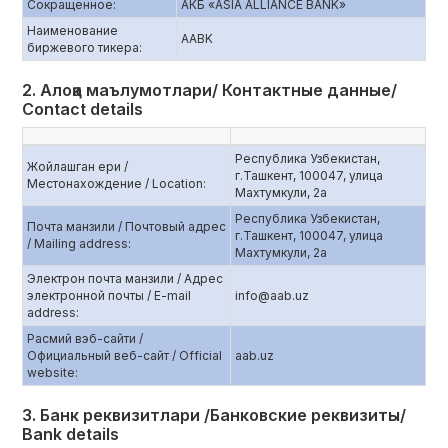
Сокращенное:
АКБ «ASIA ALLIANCE BANK»
Наименование
AABK
биржевого тикера:
2. Алоқа маълумотлари/ Контактные данные/
Contact details
Республика Узбекистан,
Жойлашган ери /
г.Ташкент, 100047, улица
Местонахождение / Location:
Махтумкули, 2а
Республика Узбекистан,
Почта манзили / Почтовый адрес
г.Ташкент, 100047, улица
/ Mailing address:
Махтумкули, 2а
Электрон почта манзили / Адрес
электронной почты / E-mail
info@aab.uz
address:
Расмий вэб-сайти /
Официальный веб-сайт / Official
aаb.uz
website:
3. Банк реквизитлари /Банковские реквизиты/
Bank details