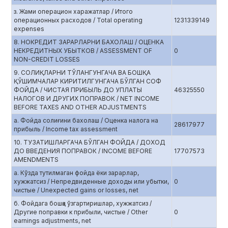
з. Жами операцион харажатлар / Итого
операционных расходов / Total operating
1231339149
expenses
8. НОКРЕДИТ ЗАРАРЛАРНИ БАХОЛАШ / ОЦЕНКА
НЕКРЕДИТНЫХ УБЫТКОВ / ASSESSMENT OF
0
NON-CREDIT LOSSES
9. СОЛИҚЛАРНИ ТЎЛАНГУНГАЧА ВА БОШҚА
ҚЎШИМЧАЛАР КИРИТИЛГУНГАЧА БЎЛГАН СОФ
ФОЙДА / ЧИСТАЯ ПРИБЫЛЬ ДО УПЛАТЫ
46325550
НАЛОГОВ И ДРУГИХ ПОПРАВОК / NET INCOME
BEFORE TAXES AND OTHER ADJUSTMENTS
а. Фойда солиғини бахолаш / Оценка налога на
28617977
прибыль / Income tax assessment
10. ТУЗАТИШЛАРГАЧА БЎЛГАН ФОЙДА / ДОХОД
ДО ВВЕДЕНИЯ ПОПРАВОК / INCOME BEFORE
17707573
AMENDMENTS
а. Кўзда тутилмаган фойда ёки зарарлар,
хужжатсиз / Непредвиденные доходы или убытки,
0
чистые / Unexpected gains or losses, net
б. Фойдага бошқа ўзгартиришлар, хужжатсиз /
Другие поправки к прибыли, чистые / Other
0
earnings adjustments, net