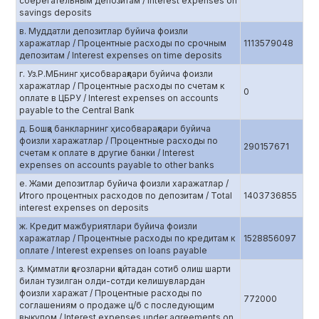
сберегательным депозитам / Interest expenses on
savings deposits
в. Муддатли депозитлар буйича фоизли
харажатлар / Процентные расходы по срочным
1113579048
депозитам / Interest expenses on time deposits
г. Уз.Р.МБнинг ҳисобварақлари буйича фоизли
харажатлар / Процентные расходы по счетам к
0
оплате в ЦБРУ / Interest expenses on accounts
payable to the Central Bank
д. Бошқа банкларнинг ҳисобварақлари буйича
фоизли харажатлар / Процентные расходы по
290157671
счетам к оплате в другие банки / Interest
expenses on accounts payable to other banks
е. Жами депозитлар буйича фоизли харажатлар /
Итого процентных расходов по депозитам / Total
1403736855
interest expenses on deposits
ж. Кредит мажбуриятлари буйича фоизли
харажатлар / Процентные расходы по кредитам к
1528856097
оплате / Interest expenses on loans payable
з. Қимматли қоғозларни қайтадан сотиб олиш шарти
билан тузилган олди-сотди келишувлардан
фоизли харажат / Процентные расходы по
772000
соглашениям о продаже ц/б с последующим
выкупом / Interest expenses under agreements on