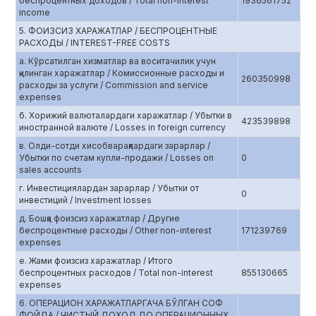
беспроцентных доходов / Total non-interest
1936561752
income
5. ФОИЗСИЗ ХАРАЖАТЛАР / БЕСПРОЦЕНТНЫЕ
РАСХОДЫ / INTEREST-FREE COSTS
а. Кўрсатилган хизматлар ва воситачилик учун
қилинган харажатлар / Комиссионные расходы и
260350998
расходы за услуги / Commission and service
expenses
б. Хорижий валюталардаги харажатлар / Убытки в
423539898
иностранной валюте / Losses in foreign currency
в. Олди-сотди хисобварақлардаги зарарлар /
Убытки по счетам купли-продажи / Losses on
0
sales accounts
г. Инвестициялардан зарарлар / Убытки от
0
инвестиций / Investment losses
д. Бошқа фоизсиз харажатлар / Другие
беспроцентные расходы / Other non-interest
171239769
expenses
е. Жами фоизсиз харажатлар / Итого
беспроцентных расходов / Total non-interest
855130665
expenses
6. ОПЕРАЦИОН ХАРАЖАТЛАРГАЧА БЎЛГАН СОФ
ФОЙДА / ЧИСТЫЙ ДОХОД ДО ОПЕРАЦИОННЫХ