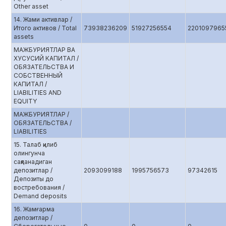
Other asset
14. Жами активлар /
Итого активов / Total
73938236209
51927256554
2201097965
assets
МАЖБУРИЯТЛАР ВА
ХУСУСИЙ КАПИТАЛ /
ОБЯЗАТЕЛЬСТВА И
СОБСТВЕННЫЙ
КАПИТАЛ /
LIABILITIES AND
EQUITY
МАЖБУРИЯТЛАР /
ОБЯЗАТЕЛЬСТВА /
LIABILITIES
15. Талаб қилиб
олингунча
сақланадиган
депозитлар /
2093099188
1995756573
97342615
Депозиты до
востребования /
Demand deposits
16. Жамғарма
депозитлар /