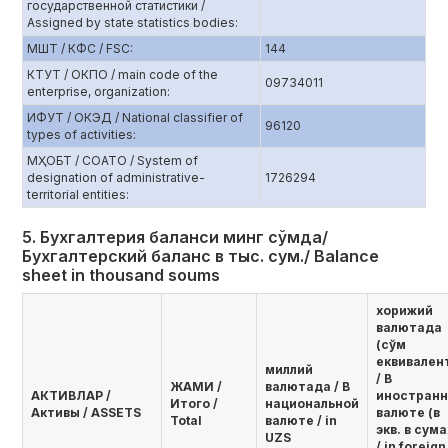
государственной статистики /
Assigned by state statistics bodies:
МШТ / КФС / FSC:
144
КТУТ / ОКПО / main code of the
09734011
enterprise, organization:
ИФУТ / ОКЭД / National classifier of
96120
types of activities:
МҲОБТ / СОАТО / System of
designation of administrative-
1726294
territorial entities:
5. Бухгалтерия баланси минг сўмда/
Бухгалтерский баланс в тыс. сум./ Balance
sheet in thousand soums
хорижий
валютада
(сўм
еквивален
миллий
/ В
ЖАМИ /
валютада / В
AКТИВЛАР /
иностранн
Итого /
национальной
Активы / ASSETS
валюте (в
Total
валюте / in
экв. в сума
UZS
/ in foreign