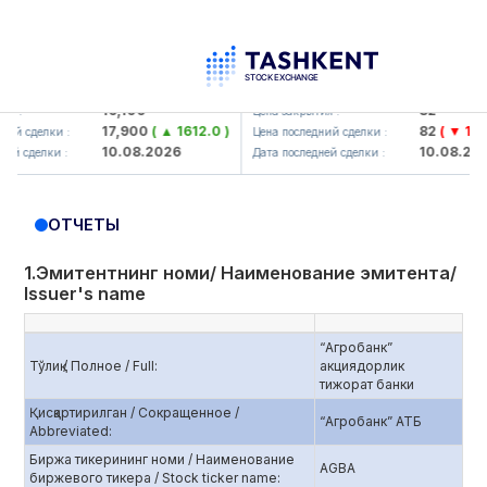
aliq KMK> AJ)
KFSK (<Kafolat sug'urta kompaniya
16,100
82
Цена закрытия :
17,900
( ▲ 1612.0 )
82
( ▼ 1.91 )
елки :
Цена последний сделки :
10.08.2026
10.08.2026
лки :
Дата последней сделки :
ОТЧЕТЫ
1.Эмитентнинг номи/ Наименование эмитента/
Issuer's name
“Агробанк”
Тўлиқ / Полное / Full:
акциядорлик
тижорат банки
Қисқартирилган / Сокращенное /
“Агробанк” АТБ
Abbreviated:
Биржа тикерининг номи / Наименование
AGBA
биржевого тикера / Stock ticker name: