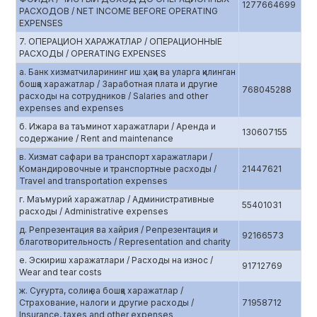
1277664699
РАСХОДОВ / NET INCOME BEFORE OPERATING
EXPENSES
7. ОПЕРАЦИОН ХАРАЖАТЛАР / ОПЕРАЦИОННЫЕ
РАСХОДЫ / OPERATING EXPENSES
а. Банк хизматчиларининг иш ҳақи ва уларга қилинган
бошқа харажатлар / Заработная плата и другие
768045288
расходы на сотрудников / Salaries and other
expenses and expenses
б. Ижара ва таъминот харажатлари / Аренда и
130607155
содержание / Rent and maintenance
в. Хизмат сафари ва транспорт харажатлари /
Командировочные и транспортные расходы /
21447621
Travel and transportation expenses
г. Маъмурий харажатлар / Административные
55401031
расходы / Administrative expenses
д. Репрезентация ва хайрия / Репрезентация и
92166573
благотворительность / Representation and charity
е. Эскириш харажатлари / Расходы на износ /
91712769
Wear and tear costs
ж. Суғурта, солиқ ва бошқа харажатлар /
Страхование, налоги и другие расходы /
71958712
Insurance, taxes and other expenses