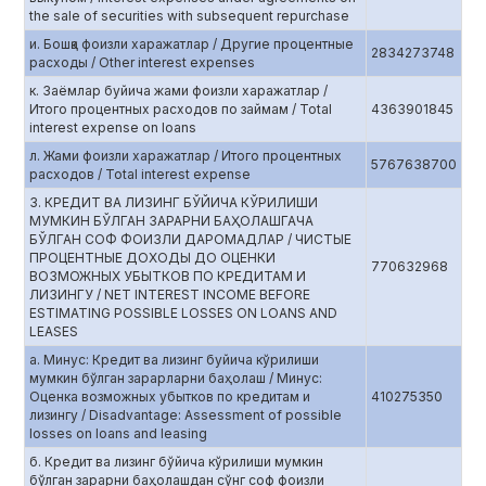
the sale of securities with subsequent repurchase
и. Бошқа фоизли харажатлар / Другие процентные
2834273748
расходы / Other interest expenses
к. Заёмлар буйича жами фоизли харажатлар /
Итого процентных расходов по займам / Total
4363901845
interest expense on loans
л. Жами фоизли харажатлар / Итого процентных
5767638700
расходов / Total interest expense
3. КРЕДИТ ВА ЛИЗИНГ БЎЙИЧА КЎРИЛИШИ
МУМКИН БЎЛГАН ЗАРАРНИ БАҲОЛАШГАЧА
БЎЛГАН СОФ ФОИЗЛИ ДАРОМАДЛАР / ЧИСТЫЕ
ПРОЦЕНТНЫЕ ДОХОДЫ ДО ОЦЕНКИ
770632968
ВОЗМОЖНЫХ УБЫТКОВ ПО КРЕДИТАМ И
ЛИЗИНГУ / NET INTEREST INCOME BEFORE
ESTIMATING POSSIBLE LOSSES ON LOANS AND
LEASES
а. Минус: Кредит ва лизинг буйича кўрилиши
мумкин бўлган зарарларни баҳолаш / Минус:
Оценка возможных убытков по кредитам и
410275350
лизингу / Disadvantage: Assessment of possible
losses on loans and leasing
б. Кредит ва лизинг бўйича кўрилиши мумкин
бўлган зарарни баҳолашдан сўнг соф фоизли