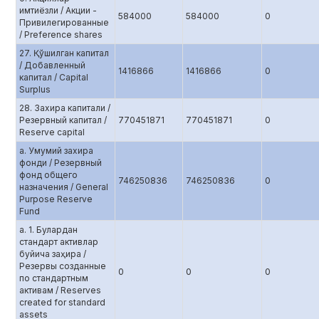
имтиёзли / Акции -
584000
584000
0
Привилегированные
/ Preference shares
27. Қўшилган капитал
/ Добавленный
1416866
1416866
0
капитал / Capital
Surplus
28. Захира капитали /
Резервный капитал /
770451871
770451871
0
Reserve capital
а. Умумий захира
фонди / Резервный
фонд общего
746250836
746250836
0
назначения / General
Purpose Reserve
Fund
а. 1. Булардан
стандарт активлар
буйича заҳира /
Резервы созданные
0
0
0
по стандартным
активам / Reserves
created for standard
assets