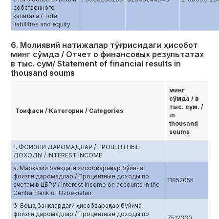
собственного
капитала / Total
liabilities and equity
6. Молиявий натижалар тўғрисидаги ҳисобот
минг сўмда / Отчет о финансовых результатах
в тыс. сум/ Statement of financial results in
thousand soums
минг
сўмда / в
тыс. сум. /
Тоифаси / Категории / Categories
in
thousand
soums
1. ФОИЗЛИ ДАРОМАДЛАР / ПРОЦЕНТНЫЕ
ДОХОДЫ / INTEREST INCOME
a. Марказий банкдаги ҳисобварақлар бўйича
фоизли даромадлар / Процентные доходы по
11852055
счетам в ЦБРУ / Interest income on accounts in the
Central Bank of Uzbekistan
б. Бошқа банклардаги ҳисобварақлар бўйича
фоизли даромадлар / Процентные доходы по
7512330