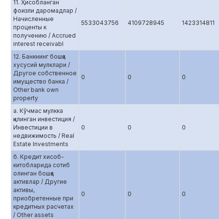
11. Ҳисобланган
фоизли даромадлар /
Начисленные
5533043756
4109728945
1423314811
проценты к
получению / Accrued
interest receivabl
12. Банкнинг бошқа
хусусий мулклари /
Другое собственное
0
0
0
имущество банка /
Other bank own
property
а. Кўчмас мулкка
қилинган инвестиция /
Инвестиции в
0
0
0
недвижимость / Real
Estate Investments
б. Кредит хисоб-
китобларида сотиб
олинган бошқа
активлар / Другие
активы,
0
0
0
приобретенные при
кредитных расчетах
/ Other assets