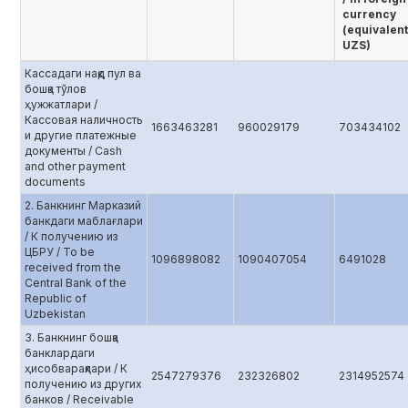
currency
(equivalent
UZS)
Кассадаги нақд пул ва
бошқа тўлов
ҳужжатлари /
Кассовая наличность
1663463281
960029179
703434102
и другие платежные
документы / Cash
and other payment
documents
2. Банкнинг Марказий
банкдаги маблағлари
/ К получению из
ЦБРУ / To be
1096898082
1090407054
6491028
received from the
Central Bank of the
Republic of
Uzbekistan
3. Банкнинг бошқа
банклардаги
ҳисобварақлари / К
2547279376
232326802
2314952574
получению из других
банков / Receivable