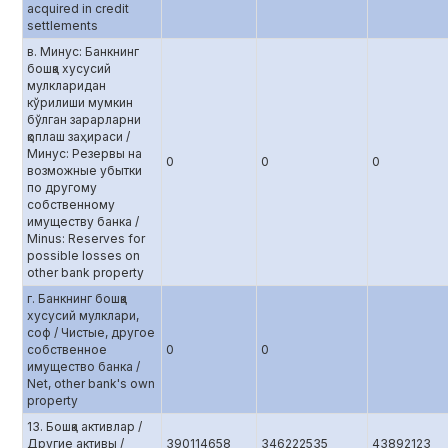
acquired in credit
settlements
в. Минус: Банкнинг
бошқа хусусий
мулкларидан
кўрилиши мумкин
бўлган зарарларни
қоплаш заҳираси /
Минус: Резервы на
0
0
0
возможные убытки
по другому
собственному
имуществу банка /
Minus: Reserves for
possible losses on
other bank property
г. Банкнинг бошқа
хусусий мулклари,
соф / Чистые, другое
собственное
0
0
имущество банка /
Net, other bank's own
property
13. Бошқа активлар /
Другие активы /
390114658
346222535
43892123