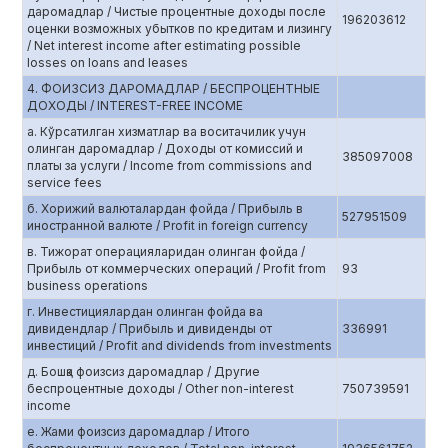
даромадлар / Чистые процентные доходы после
196203612
оценки возможных убытков по кредитам и лизингу
/ Net interest income after estimating possible
losses on loans and leases
4. ФОИЗСИЗ ДАРОМАДЛАР / БЕСПРОЦЕНТНЫЕ
ДОХОДЫ / INTEREST-FREE INCOME
а. Кўрсатилган хизматлар ва воситачилик учун
олинган даромадлар / Доходы от комиссий и
385097008
платы за услуги / Income from commissions and
service fees
б. Хорижий валюталардан фойда / Прибыль в
527951509
иностранной валюте / Profit in foreign currency
в. Тижорат операцияларидан олинган фойда /
Прибыль от коммерческих операций / Profit from
93
business operations
г. Инвестициялардан олинган фойда ва
дивидендлар / Прибыль и дивиденды от
336991
инвестиций / Profit and dividends from investments
д. Бошқа фоизсиз даромадлар / Другие
беспроцентные доходы / Other non-interest
750739591
income
е. Жами фоизсиз даромадлар / Итого