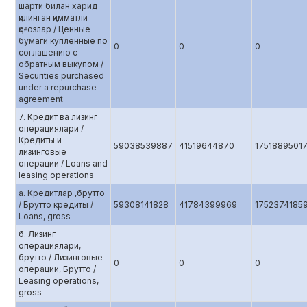
шарти билан харид
қилинган қимматли
қоғозлар / Ценные
бумаги купленные по
0
0
0
соглашению c
обратным выкупом /
Securities purchased
under a repurchase
agreement
7. Кредит ва лизинг
операциялари /
Кредиты и
59038539887
41519644870
1751889501
лизинговые
операции / Loans and
leasing operations
а. Кредитлар ,брутто
/ Брутто кредиты /
59308141828
41784399969
1752374185
Loans, gross
б. Лизинг
операциялари,
брутто / Лизинговые
0
0
0
операции, Брутто /
Leasing operations,
gross