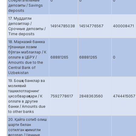
Сберегательные
0
0
0
депозиты / Savings
deposits
17. Муддатли
депозитлар /
14914785038
14514776567
400008471
Срочные депозиты /
Time deposits
18. Марказий банкка
тўланиши лозим
бўлган маблағлар / К
оплате в ЦБРУ /
68881265
68881265
0
Amounts due to the
Central Bank of
Uzbekistan
19. Бошқа банклар ва
молиявий
ташкилотларнинг
ҳисобварақлари / К
7592778617
2848363560
4744415057
оплате в другие
банки / Amounts due
to other banks
20. Қайта сотиб олиш
шарти билан
сотилган қимматли
қоғозлар / Ценные