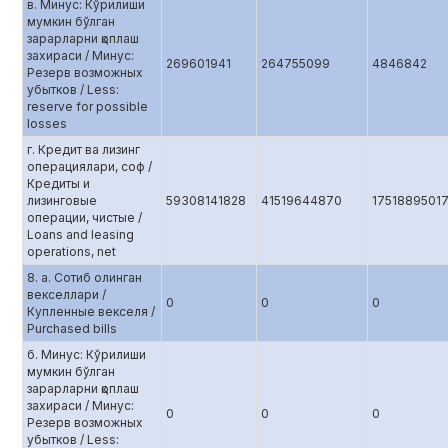
в. Минус: Кўрилиши
мумкин бўлган
зарарларни қоплаш
захираси / Минус:
269601941
264755099
4846842
Резерв возможных
убытков / Less:
reserve for possible
losses
г. Кредит ва лизинг
операциялари, соф /
Кредиты и
лизинговые
59308141828
41519644870
1751889501
операции, чистые /
Loans and leasing
operations, net
8. а. Сотиб олинган
векселлари /
0
0
0
Купленные векселя /
Purchased bills
б. Минус: Кўрилиши
мумкин бўлган
зарарларни қоплаш
захираси / Минус:
0
0
0
Резерв возможных
убытков / Less: