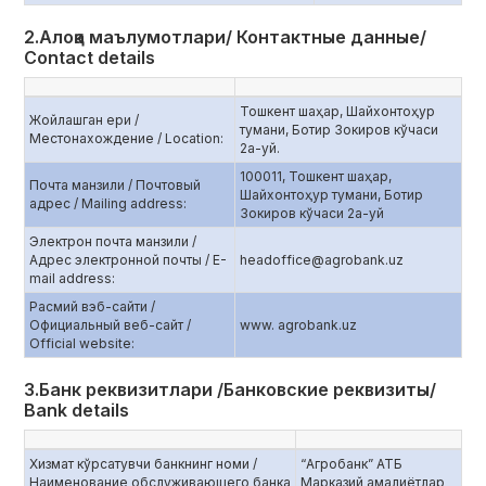
2.Алоқа маълумотлари/ Контактные данные/
Contact details
Тошкент шаҳар, Шайхонтоҳур
Жойлашган ери /
тумани, Ботир Зокиров кўчаси
Местонахождение / Location:
2а-уй.
100011, Тошкент шаҳар,
Почта манзили / Почтовый
Шайхонтоҳур тумани, Ботир
адрес / Mailing address:
Зокиров кўчаси 2а-уй
Электрон почта манзили /
Адрес электронной почты / E-
headoffice@agrobank.uz
mail address:
Расмий вэб-сайти /
Официальный веб-сайт /
www. agrobank.uz
Official website:
3.Банк реквизитлари /Банковские реквизиты/
Bank details
Хизмат кўрсатувчи банкнинг номи /
“Агробанк” АТБ
Наименование обслуживающего банка
Марказий амалиётлар