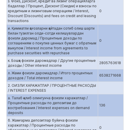
з. Фоиз, Дисконт, кредит ва лизинг операцияларга
бадаллар / Процент, Дисконт (Скидки) и взносы по
кредитным и лизинговым операциям / Interest,
0
Discount (Discounts) and fees on credit and leasing
transactions
и. Қимматли қоғозларни қайтадан сотиб олиш шарти
билан тузилган олди-сотди келишувлардан
фоизли даромад / Процентные доходы по
0
соглашениям о покупке ценных бумаг с обратным
выкупом / Interest income from agreements to
purchase securities with repurchase
к. Бошқа фоизли даромадлар / Другие процентные
2805763618
доходы / Other interest income
л. Жами фоизли даромадлар / Итого процентных
6538271668
доходов / Total interest income
2. ОИЗЛИ ХАРАЖАТЛАР / ПРОЦЕНТНЫЕ РАСХОДЫ
/ INTEREST EXPENSES
а. Талаб қилиб олингунча фоизли харажатлар /
Процентные расходы по депозитам до
136
востребования / Interest expenses on demand
deposits
б. Жамғарма депозитлар буйича фоизли
харажатлар / Процентные расходы по
0