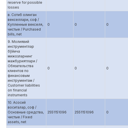
reserve for possible
losses
в. Сотиб олинган
векселлари, соф /
Купленные векселя,
0
0
0
чистые / Purchased
bills, net
9. Молиявий
инструментлар
бўйича
мижозларнинг
мажбуриятлари /
Обязательства
0
0
0
клиентов по
финансовым
инструментам /
Customer liabilities
on financial
instruments
10. Асосий
воситалар, соф /
Основные средства,
2551151096
2551151096
0
чистые / Fixed
assets, net