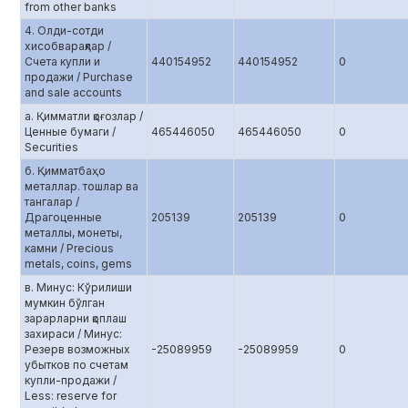
from other banks
4. Олди-сотди
хисобварақлар /
Счета купли и
440154952
440154952
0
продажи / Purchase
and sale accounts
а. Қимматли қоғозлар /
Ценные бумаги /
465446050
465446050
0
Securities
б. Қимматбаҳо
металлар. тошлар ва
тангалар /
Драгоценные
205139
205139
0
металлы, монеты,
камни / Precious
metals, coins, gems
в. Минус: Кўрилиши
мумкин бўлган
зарарларни қоплаш
захираси / Минус:
Резерв возможных
-25089959
-25089959
0
убытков по счетам
купли-продажи /
Less: reserve for