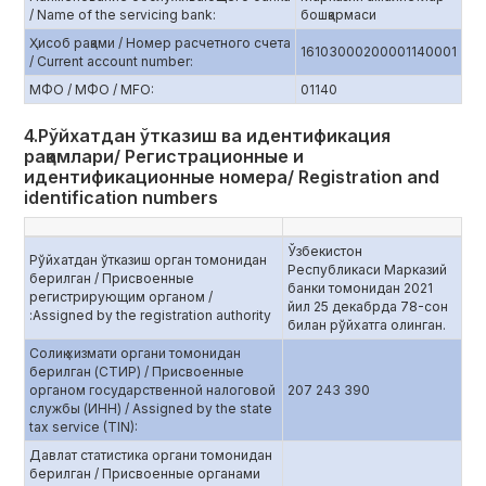
/ Name of the servicing bank:
бошқармаси
Ҳисоб рақами / Номер расчетного счета
16103000200001140001
/ Current account number:
МФО / МФО / MFO:
01140
4.Рўйхатдан ўтказиш ва идентификация
рақамлари/ Регистрационные и
идентификационные номера/ Registration and
identification numbers
Ўзбекистон
Рўйхатдан ўтказиш орган томонидан
Республикаси Марказий
берилган / Присвоенные
банки томонидан 2021
регистрирующим органом /
йил 25 декабрда 78-сон
:Assigned by the registration authority
билан рўйхатга олинган.
Солиқ хизмати органи томонидан
берилган (СТИР) / Присвоенные
органом государственной налоговой
207 243 390
службы (ИНН) / Assigned by the state
tax service (TIN):
Давлат статистика органи томонидан
берилган / Присвоенные органами