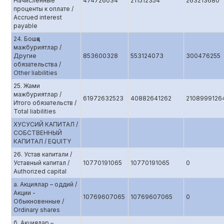
Начисленные
474726034
211512354
263213680
проценты к оплате /
Accrued interest
payable
24. Бошқа
мажбуриятлар /
Другие
853600328
553124073
300476255
обязательства /
Other liabilities
25. Жами
мажбуриятлар /
61972632523
40882641262
2108999126
Итого обязательств /
Total liabilities
ХУСУСИЙ КАПИТАЛ /
СОБСТВЕННЫЙ
КАПИТАЛ / EQUITY
26. Устав капитали /
Уставный капитал /
10770191065
10770191065
0
Authorized capital
а. Aкциялар – оддий /
Акции -
10769607065
10769607065
0
Обыкновенные /
Ordinary shares
б. Aкциялар –