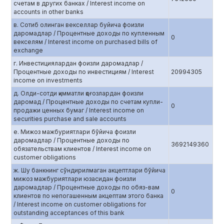
счетам в других банках / Interest income on
accounts in other banks
в. Сотиб олинган векселлар буйича фоизли
даромадлар / Процентные доходы по купленным
0
векселям / Interest income on purchased bills of
exchange
г. Инвестициялардан фоизли даромадлар /
Процентные доходы по инвестициям / Interest
20994305
income on investments
д. Олди-сотди қимматли қоғозлардан фоизли
даромад / Процентные доходы по счетам купли-
0
продажи ценных бумаг / Interest income on
securities purchase and sale accounts
е. Мижоз мажбуриятлари бўйича фоизли
даромадлар / Процентные доходы по
3692149360
обязательствам клиентов / Interest income on
customer obligations
ж. Шу банкнинг сўндирилмаган акцептлари бўйича
мижоз мажбуриятлари юзасидан фоизли
даромадлар / Процентные доходы по обяз-вам
0
клиентов по непогашенным акцептам этого банка
/ Interest income on customer obligations for
outstanding acceptances of this bank