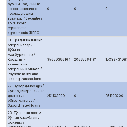
бумаги проданные
по соглашению с
0
0
0
последующим
выкупом / Securities
sold under
repurchase
agreements (REPO)
21. Кредит ва лизинг
операциялари
бўйича
мажбуриятлар /
Кредиты и
35659396164
20625964181
1503343198
лизинговые
операции к оплате /
Payable loans and
leasing transactions
22. Субординар қарз /
Субординированные
долговые
251103200
0
251103200
обязательства /
Subordinated loans
23. Тўланиши лозим
бўлган ҳисобланган
фоизлар /