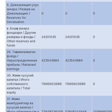
б. Девальвация учун
захира / Резерв на
Девальвацию /
0
0
0
Reserves for
Devaluation
в. Бошқа захира
фондлари / Другие
резервы и фонды /
24201035
24201035
0
Other reserves and
funds
29. Тақсимланмаган
фойда /
Нераспределенная
423543884
423543884
0
прибыль / Retained
earnings
30. Жами хусусий
капитал / Итого
собственного
11965603686
11965603686
0
капитала / Total
equity
31. Жами
мажбуриятлар ва
хусусий капитал /
Итого обязательств и
73938236209
52848244948
2108999126