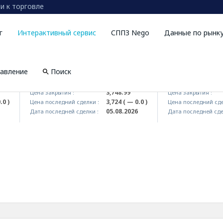
и к торговле
г
Интерактивный сервис
СППЗ Nego
Данные по рынк
авление
Поиск
UZMKP (<O'zmetkombinat> AJ)
KVTS (<Kvarts> A
3,748.99
Цена закрытия :
Цена закрытия :
)
3,724
( — 0.0 )
Цена последний сделки :
Цена последний сделки
05.08.2026
Дата последней сделки :
Дата последней сделки