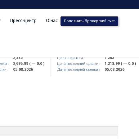
у
Пресс-центр
О нас
Пополнить брокерский счет
J)
QZSM (<Qizilqumsement> AJ)
2,385
1,208
Цена закрытия :
2,695.99
( — 0.0 )
1,218.99
( — 0.0 )
 :
Цена последний сделки :
05.08.2026
05.08.2026
 :
Дата последней сделки :