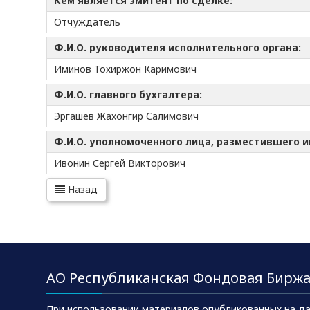
Кем является эмитент по сделке:
Отчуждатель
Ф.И.О. руководителя исполнительного органа:
Иминов Тохиржон Каримович
Ф.И.О. главного бухгалтера:
Эргашев Жахонгир Салимович
Ф.И.О. уполномоченного лица, разместившего 
Ивонин Сергей Викторович
Назад
АО Республиканская Фондовая Биржа
При использовании материалов опубликованных на да